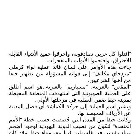
"اقتلوا كل عربي تصادفونه، واحرقوا جميع الأشياء القابلة
للاحتراق، واقتحموا الأبواب بالمتفجرات"
جاءت هذه الأوامر على لسان قائد عملية لواء كرملي
"مردخاي مكليف" إلى قواته المسؤولة عن تطهير حيفا
من أهلها الشرعيين.
"المقص" بالعربيه، "مسباريم" بالعبرية..هو اسم أطلق
على العملية الصهيونية التي استهدفت المنطقة المحيطة
بمدينة حيفا ضمن العملية في مرحلتها الأولى.
ويشير اسم العملية إلى حركة الكماشة أي فصل المدينة
عن الأرياف المحيطة بها.
وكانت حيفا من المدن التي خُصصت حسب خطة "الأمم
المتحدة" لتكون من نصيب الدولة اليهودية لوجود أضخم
ميناء رئيسي في فلسطين فيها وهو ميناء حيفا. وقد كان