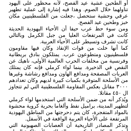
أو الطحين عشية عيد الفصح، لأنه محظور على اليهود
تناولهما خلال الصوم. وهذا فيه إشارة إلى عملية تطهير
عرقي وحشية ستحصل ،جعلت من الفلسطينيين مكان
خبز وطحين عيد الفصح.
ومن سوء حظ عرب حيفا أن الأحياء اليهودية الحديثة
كانت في المرتفعات العليا من جبل الكرمل وبالتالي
كانت تشرف وتسيطر على الأحياء العربية.
كما أنها خلت من قوات الإنقاذ وكان فيها مقاومون
فلسطينيون ومتطوعون عرب. يمتلكون بنادق بريطانية
وفرنسية من مخلفات الحرب العالمية الأولى، ناهيك عن
النقص في الذخيرة. بينما لواء كرملي فإنه كان يمتلك
العربات المصفحة ومدافع الهاون ومدافع رشاشة وغيرها
من الأسلحة المتوفرة بكميات كبيرة لديهم وكان تعدادهم
٣٠٠٠ مقاتل بعكس المقاومة الفلسطينية التي لم تتجاوز
ال ٤٥٠ مقاتلا.
ويُذكر أنه من ضمن الأسلحة التي استخدمها لواء كرملي
لتطهير المدينة، براميل نفط وألغاما بحرية كروية محشوة
بالمواد المتفجرة، كان يتم دحرجتها من المناطق اليهودية
المرتفعة على الأحياء العربية الواقعة في الأسفل.
وتذكر المصادر التاريخية أن العصابات الصهيونية التي