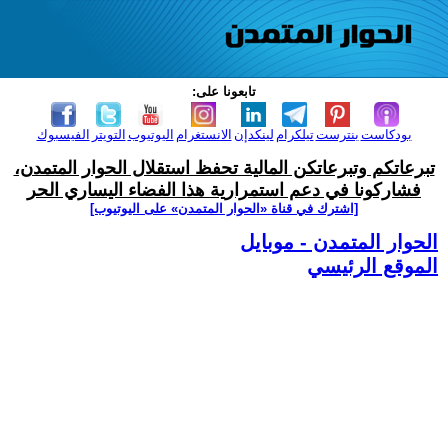
تابعونا على:
بودكاست
بنترست
تيلكرام
لينكدإن
الانستغرام
اليوتيوب
التويتر
الفيسبوك
تبرعاتكم وتبرعاتكن المالية تحفظ استقلال الحوار المتمدن،
فشاركونا في دعم استمرارية هذا الفضاء اليساري الحر
[اشترك في قناة ‫«الحوار المتمدن» على اليوتيوب]
الحوار المتمدن - موبايل
الموقع الرئيسي