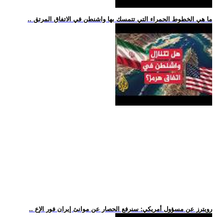
.. ما هي الخطوط الحمراء التي تتمسك بها واشنطن في الاتفاق المرتق
.. رويترز عن مسؤول أمريكي: سنرفع الحصار عن موانئ إيران فور الإع