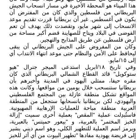
هذا الميناء هو المحطة الأخيرة في مسار انسحاب الجيش
البريطاني من فلسطين والذي كان من المفترض أن
يكون في أغسطس. غير أن بريطانيا قررت تقديم موعد
الانسحاب إلى شهر مايو، وتقصدت ذلك بهدف أن تعم
الفوضى في البلاد ويتاح للصهاينة قضم أكبر مساحة من
أرض فلسطين عن طريق المذابح والتهجير.
وكان من المفروض على الجيش البريطاني أن يبقى
ليحافظ على الأمن والنظام حتى موعد انتهاء الانتداب أي
إلى ١٥/مايو.
وفي تاريخ ١٨/ابريل استدعى الميجر جنرال "هيو
ستوكويل" قائد القطاع الشمالي البريطاني الذي كان
مقره حيفا، ممثلي اليهود في المدينة وأخبرهم بأن
بريطانيا ستنسحب خلال يومين من مواقعها. وكانت هذه
المواقع تشكل منطقة عازلة بين المجتمع الفلسطيني
واليهودي، لكن بريطانيا بانسحابها ستجعل من المنطقة
العربية منطقة مباحة للعمليات الإرهابية الصهيونية.
فاستُبدِلت عملية "المقص" بعملية أخرى سميت "إزالة
الخبز المختمر" بالعربية، و "بيعور حميتس" بالعبرية،
ويرمز اسم العملية للتطهير الكلي، وهو اسم ديني يشير
إلى فريضة يهودية مفادها "تطهير البيوت من أي أثر للخبز