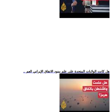
.. هل كانت الولايات المتحدة على علم ببنود الاتفاق الإيراني العم