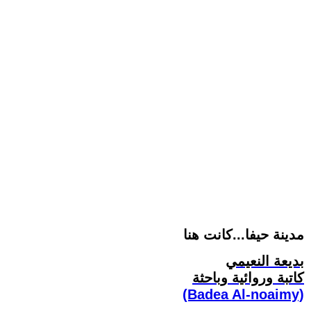
مدينة حيفا...كانت هنا
بديعة النعيمي
كاتبة وروائية وباحثة
(Badea Al-noaimy)