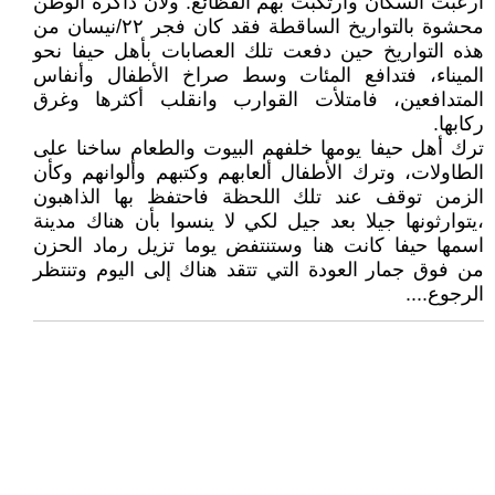
أرعبت السكان وارتكبت بهم الفظائع. ولأن ذاكرة الوطن
محشوة بالتواريخ الساقطة فقد كان فجر ٢٢/نيسان من
هذه التواريخ حين دفعت تلك العصابات بأهل حيفا نحو
الميناء، فتدافع المئات وسط صراخ الأطفال وأنفاس
المتدافعين، فامتلأت القوارب وانقلب أكثرها وغرق
ركابها.
ترك أهل حيفا يومها خلفهم البيوت والطعام ساخنا على
الطاولات، وترك الأطفال ألعابهم وكتبهم وألوانهم وكأن
الزمن توقف عند تلك اللحظة فاحتفظ بها الذاهبون
،يتوارثونها جيلا بعد جيل لكي لا ينسوا بأن هناك مدينة
اسمها حيفا كانت هنا وستنتفض يوما تزيل رماد الحزن
من فوق جمار العودة التي تتقد هناك إلى اليوم وتنتظر
الرجوع....