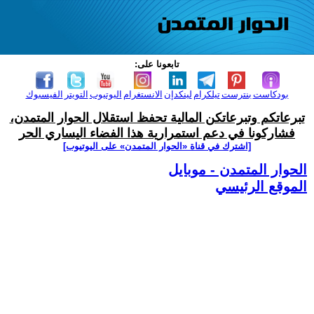
تابعونا على:
بودكاست
بنترست
تيلكرام
لينكدإن
الانستغرام
اليوتيوب
التويتر
الفيسبوك
تبرعاتكم وتبرعاتكن المالية تحفظ استقلال الحوار المتمدن،
فشاركونا في دعم استمرارية هذا الفضاء اليساري الحر
[اشترك في قناة ‫«الحوار المتمدن» على اليوتيوب]
الحوار المتمدن - موبايل
الموقع الرئيسي