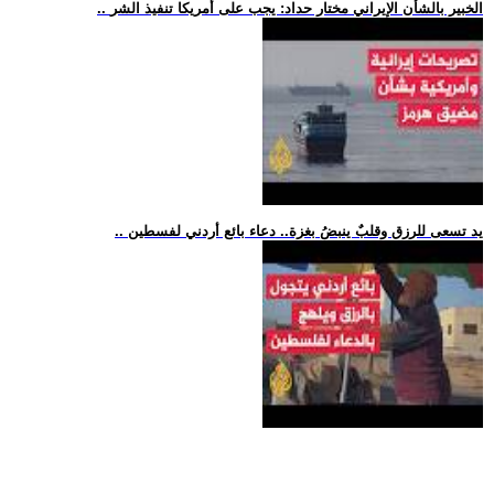
.. الخبير بالشأن الإيراني مختار حداد: يجب على أمريكا تنفيذ الشر
.. يد تسعى للرزق وقلبٌ ينبضُ بغزة.. دعاء بائع أردني لفسطين