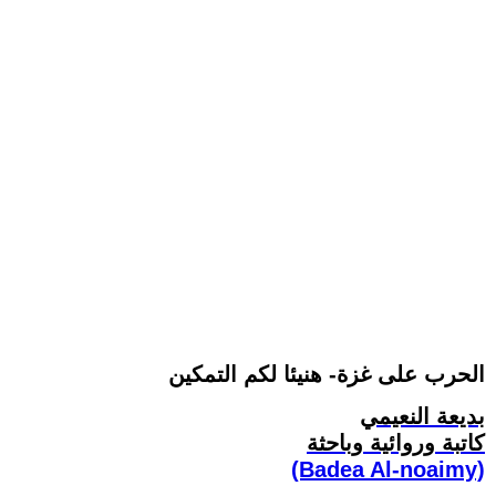
الحرب على غزة- هنيئا لكم التمكين
بديعة النعيمي
كاتبة وروائية وباحثة
(Badea Al-noaimy)