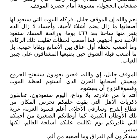
صفحاتي الخجولة، مشوهة أمام حضرة الموقف.
نعم والله إن الموقف جليل، فركام البيوت التي سيعود لها
أصحابها ما زال يضم أشلاء لأحبة، وأجساد لا زال الدم
ينفر منها ساخنا بعد ٤٦٦ يوما، ورائحة المسك ستقود
الأحبة نحو أحبتهم. فما أصعب لحظات تقليب ذلك الركام،
وما أصعب لحظة أول عناق بين الأصابع وبقايا حبيب. بل
ما أصعب قبلة الشوق حين يطبعها المشتاقون على جبين
الغياب.
الموقف جليل، إي والله، فحين يعودون ستنفتح الجروح
ويعيش أصحابها الحزن الذي أنستهم لحظة الموت
وقسوةالنزوح أن يعيشوه.
أنتم يا من غادرتم بلا وداع، اليوم ستعودون، تعانقون
ذكريات الأهل التي بقيت خلفكم تحرس المكان من
قطاع الفرح وسارقي الأحلام. أعلم قسوة الغربة، غربة
تلك الأوطان الكبيرة، كما أوطانكم الصغيرة من أحبتكم
التي غادرتكم يوم تكالبت عليكم أسلحة العالم، لكنها
ستمر.
ستذكرون ألم الفراق وما أصعبه من ألم.