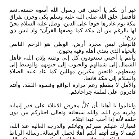
غير أن لكم يا أحبتي في رسول الله أسوة حسنة..نعم
فأفضل خلق الله صلى الله عليه وسلم بكى وحزن لفراق
مكة يوم غادرها خوفا على الدين، وظل عليه السلام يحنّ
لها بالرغم من أن مكة كما وصفها القرآن* واد ليس ذي
زرع*.
فالوطن ليس مجرد أرض، الوطن هو الرحم النابض
بالحياة الذي يغذي أهله وفيه يحيون.
وأنتم يا أحبتي ستعودون كل إلى وطنه بإذن الله، فأهل
الشمال إلى شمالهم والجنوب إلى جنوبهم والوسط إلى
وسطهم، فاتحين مكبرين مهللين كما عاد عليه الصلاة
والسلام إلى مكة فاتحا.
والأمل لا ينقطع رغم مرارة الواقع وقسوة الفقد، وأنتم
قادرون على لملمة جراحاتكم.
واعلموا يا أهلنا بأن كلٌّ معرض للابتلاء على قدر إيمانه
وقربه من الله. والله سبحانه وتعالى اختاركم من دون
خلقه لأنه إذا أحب عبدا ابتلاه.
فمبارك عليكم صبركم وثباتكم والدرجة العالية عند الله،
كيف لا وقد أثبتم أنكم أهلا لحمل الرسالة..رسالة الرباط