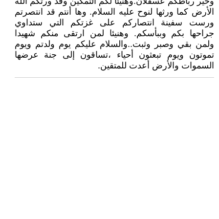
وخير رباطكم عسقلان.وهنيئا لكم التمكين وقد ورثكم الله
الأرض كما ورثها لنوح عليه السلام. وها أنتم قد انتصرتم
ورست سفينة انتصاركم على غزتكم التي ستداوي
جراحها بكم وببأسكم. وهنيئا لمن ارتقى منكم شهيدا
ولمن بقي وصبر وثبت..والسلام عليكم يوم ولدتم ويوم
تموتون ويوم تبعثون أحياء ،تساقون إلى جنة عرضها
السموات والأرض أعدت للمتقين.