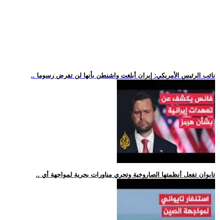
.. نائب الرئيس الأمريكي: إيران أبلغت واشنطن بأنها لن تفرض رسوما
.. تايوان تفعل أنظمتها الصاروخية وتجري مناورات بحرية لمواجهة أي