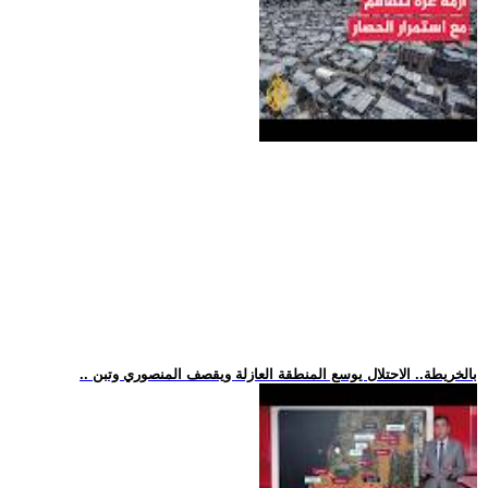
.. بالخريطة.. الاحتلال يوسع المنطقة العازلة ويقصف المنصوري وتبن