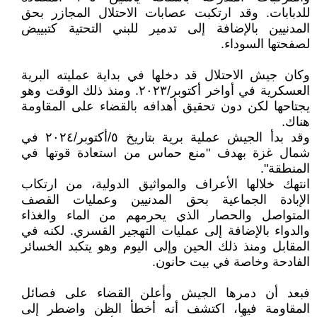
للدبابات. وقد ارتكبت عصابات الاحتلال المجازر بحق
المدنيين بالإضافة إلى تدمير للبني التحتية كتبييض
لصفحتها السوداء.
وكان جيش الاحتلال قد دخلها في بداية عمليته البرية
العسكرية في أواخر أكتوبر/٢٠٢٣. ومنذ ذلك الوقت وهو
يجتاحها لكن دون تحقيق أهدافه بالقضاء على المقاومة
هناك.
وقد بدأ الجيش عملية برية بتاريخ ٥/أكتوبر/٢٠٢٤ في
شمال غزة بهدف "منع حماس من استعادة قوتها في
المنطقة".
انتهك خلالها الأعراف والمواثيق الدولية، من ارتكاب
الإبادة الجماعية بحق المدنيين وعمليات القصف
المتواصل والحصار الذي يحرمهم من الماء والغذاء
والدواء بالإضافة إلى عمليات التهجير القسري. لكنه في
المقابل ومنذ ذلك الحين وإلى اليوم وهو يتكبد الخسائر
الفادحة وخاصة في بيت حانون.
فبعد أن دمرها الجيش وأعلن القضاء على فصائل
المقاومة فيها، اكتشف أنه أخطأ الظن واضطر إلى