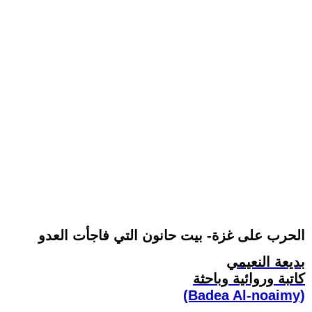
الحرب على غزة- بيت حانون التي فاجأت العدو
بديعة النعيمي
كاتبة وروائية وباحثة
(Badea Al-noaimy)