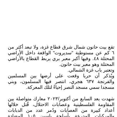
تقع بيت حانون شمال شرق قطاع غزة، ولا تبعد أكثر من
٦ كم عن مستوطنة "سديروت" الواقعة داخل الأراضي
المحتلة ٤٨. وفيها أكبر معبر بري يربط القطاع بالأراضي
المحتلة وهو معبر بيت حانون.
وتعتبر باب غزة الشمالي.
ويُذكر أن حربا وقعت على أرضها بين المسلمين
والفرنجة ٦٣٧ هجري، انتصر فيها المسلمون، وبني
مسجدا سمي مسجد النصر إحياءً لتلك المعركة.
شهدت بعد السابع من أكتوبر/٢٠٢٣ معارك متواصلة بين
المقاومة الفلسطينية وعصابات الاحتلال، قُتل خلالها
أعداد كبيرة من العصابات ودُمر عدد من الدبابات
والمركبات المدرعة بأسلحة ياسين ١٠٥ المضادة