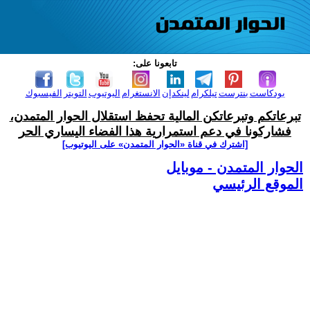
تابعونا على:
بودكاست
بنترست
تيلكرام
لينكدإن
الانستغرام
اليوتيوب
التويتر
الفيسبوك
تبرعاتكم وتبرعاتكن المالية تحفظ استقلال الحوار المتمدن،
فشاركونا في دعم استمرارية هذا الفضاء اليساري الحر
[اشترك في قناة ‫«الحوار المتمدن» على اليوتيوب]
الحوار المتمدن - موبايل
الموقع الرئيسي