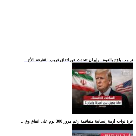
.. ترامب يلوّح بالقوة.. وإيران تتحدث عن اتفاق قريب | #غرفة_الأخ
.. غزة تواجه أزمة إنسانية متفاقمة رغم مرور 300 يوم على اتفاق وق