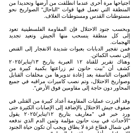
اجتياحها مرة أخرى عندما انطلقت من أرضها وتحديدا من
المنطقة التي تعمل فيها قوات "الناحال" الصواريخ نحو
مستوطنات القدس ومستوطنات الغلاف.
وبحسب جنود الاحتلال فإن المقاومة الفلسطينية تعود
إلى كل منطقة ينسحب منها الجيش وتعيد تجديد
الهجمات.
فمن تفجير الدبابات بعبوات شديدة الانفجار إلى القنص
إلى نصب الكمائن.
وهناك تقرير للقناة ١٢ العبرية بتاريخ ١٣/يناير/٢٠٢٥
كشف أن "بيت حانون تم زراعتها بكمية كبيرة من
العبوات الناسفة بعد إعادة تدويرها من مخلفات القنابل
وصواريخ الاحتلال، وتم نصب كاميرات مراقبه في جميع
المحاور دون حاجة إلى مقاومين فوق الأرض".
وقد أفرزت عمليات المقاومة أعداد كبيرة من القتلى في
صفوف جيش الاحتلال بالإضافة إلى الإصابات الكثيرة حتى
ورد خبر في "معاريف بتاريخ ١٢/يناير/٢٠٢٥ يقول
"الأحداث في بيت حانون مؤلمة وثمن الدم الذي ندفعه
في شمال قطاع غزة لا يطاق ويجب أن تكون حياة الجنود