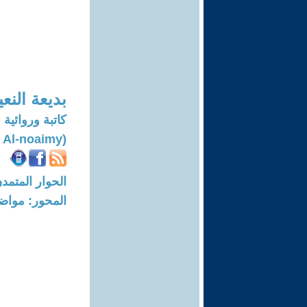
بديعة النع
كاتبة وروائية 
(Badea Al-noaimy)
الحوار المتمدن-العدد: 8215 - 5
المحور: مواض