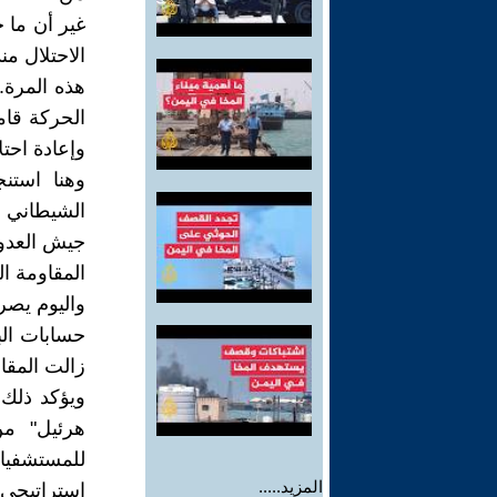
الاحتلال من
هذه المرة.
الحركة قام
وإعادة احتلا
وهنا استنج
الشيطاني ا
جيش العدو و
المقاومة ا
واليوم يصرح
حسابات الب
زالت المقا
للمستشفي
المزيد.....
استراتيجي