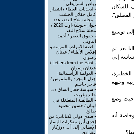
رياض الشرايطي
ف للسكان
-
ابجديات العطاء / انتصار
كامل جفلان الخشت
 المطلق".
-
مجلة سلاح النقد، عدد
جوان-جويلية-اوت 2026 /
مجلة سلاح النقد
لى توسيع
-
حقوق العصر / أحمد
التاوتي
-
قصة الأمراض المزمنة و
ا بعد. ثم
إفلاس الأطباء / عدنان
لساسة إلى
رضوان
Letters from the East /
-
عدنان رضوان
الخطيرة،
-
العولمة الرأسمالية:
جدل المجرد والملموس /
ية وجبهة
فاخر جاسم
-
سياسة حفار الساق / د.
خالد زغريت
 حيث وضع
-
الطائفية المتغلغلة في
لبنان / حسين محمود
صالح
كون دور "دونالد ترامب" حين يستلم الحكم في ٢٠/يناير/٢٠٢٥ وخاصة أنه
-
صدى دولي لكتاباتي: من
إحدى أبرز مفكرات اليسار
الإيطالي إلى أ ... / رزكار
ها؟
عقراوي