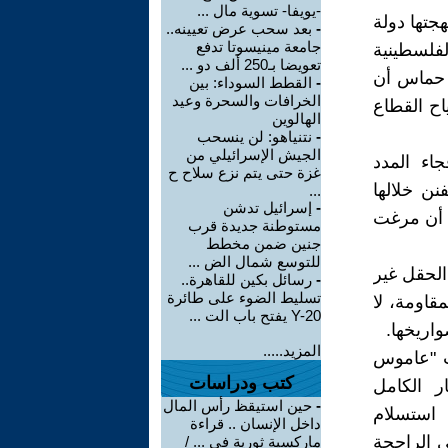
-يويفا- تسوية مال ...
ة التي انتهجتها دولة
-
بعد سحب عرض تعيينه..
جامعة مينيسوتا تدفع
لفلسطينية
تعويضا بـ250 ألف دو ...
ة حماس أن
-
القطط السوداء: بين
الخرافات والسحرة وعيد
اح القطاع
الهالوين
-
نتنياهو: لن ينسحب
الجيش الإسرائيلي من
جاء المدد
غزة حتى يتم نزع سلاح ح
ن خلالها
...
-
إسرائيل تدشن
د أن مرغت
مستوطنة جديدة قرب
جنين ضمن مخطط
للتوسع شمال الض ...
الحقل غير
-
رسائل بكين للقاهرة..
تسليط الضوء على طائرة
قاومة، لا
Y-20 يفتح باب الت ...
اريخها.
المزيد.....
٢ في هآرتس للكاتب "عاموس
كتب ودراسات
لدمار الكامل
-
حين استيقظ رأس المال
استسلام
داخل الإنسان .. قراءة
 الراجحة
ماركسية ثورية في ... /