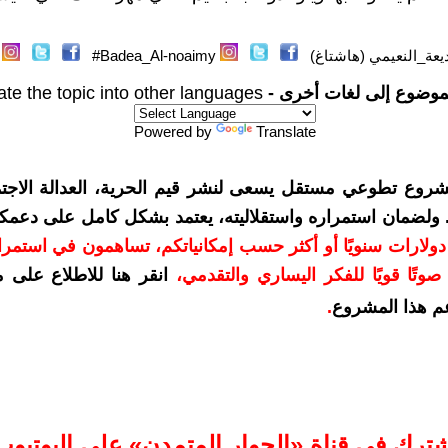
يعة_النعيمي (هاشتاغ)
Badea_Al-noaimy#
موضوع إلى لغات أخرى -
ate the topic into other languages
Powered by
Translate
شروع تطوعي مستقل يسعى لنشر قيم الحرية، العدالة الاجتم
. ولضمان استمراره واستقلاليته، يعتمد بشكل كامل على دعمك
دعمكم بمبلغ 10 دولارات سنويًا أو أكثر حسب إمكانياتكم، تساهمون في استم
وتًا قويًا للفكر اليساري والتقدمي
،
انقر هنا للاطلاع على 
م هذا المشروع
.
شترك في قناة «الحوار المتمدن» على اليوتيوب