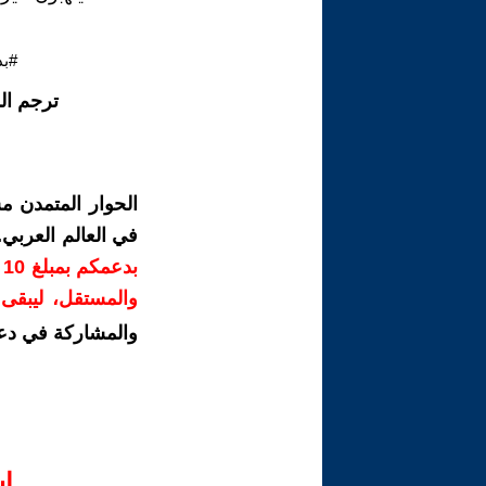
#بد
ترجم ال
الحوار المتمدن م
في العالم العربي
ب
والمستقل، ليبقى ص
والمشاركة في دع
ا‫