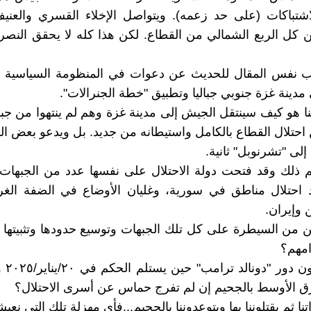
شتباكات (على حد زعمه). ويتواصل الإخلاء القسري والعني
ن كل الربع الشمالي من القطاع. لكن هذا كله لا يحقق النصر
تب نفس المقال للحديث عن دعوات في المنظومة السياسية إ
 مدينة غزة جنوبي جباليا وتطبيق "خطة الجنرالات".
ا هو كيف سينتقل الجيش إلى مدينة غزة وهم لم ينتهوا من جبالي
 احتلال القطاع بالكامل واستيطانه من جديد. بل ويدعو بعض ا
لى "تشرنوبل" ثانية.
 ذلك وقد فتحت دولة الاحتلال على نفسها عدد من الجبهات 
 احتلال مناطق في سورية، وغليان الأوضاع في الضفة الغرب
ن وإيران.
 من السيطرة على كل تلك الجبهات وتوسيع حدودها وتثبيتها
امهم؟
وماذا سي
ق الأوسط بالجحيم إن لم تفرج حماس عن أسرى الاحتلال؟
تنا ثم يقتلوننا بها ويتوعدوننا بالجحيم...فأي مهزلة تلك التي نعيش