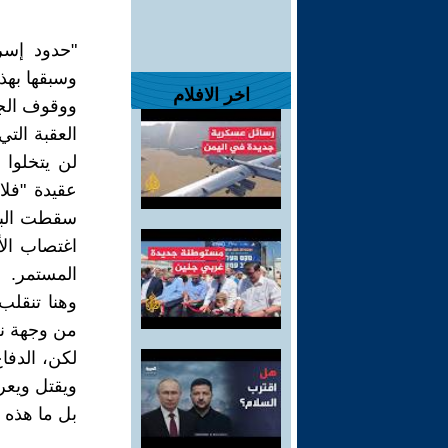
وسبقها بهذا 
اخر الافلام
ووقوف الج
العقبة الت
لن يتخلوا 
عقيدة "فلا
سقطت البندق
اغتصاب ال
المستمر.
وهنا تنقل
من وجهة نظ
لكن، الدفا
ويقتل ويعرب
بل ما هذه 