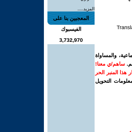
المزيد.....
المعجبين بنا على
Transl
الفيسبوك
3,732,970
اعية، والمساواة
م.
ساهم/ي معنا!
رار هذا المنبر الحر
معلومات التحويل