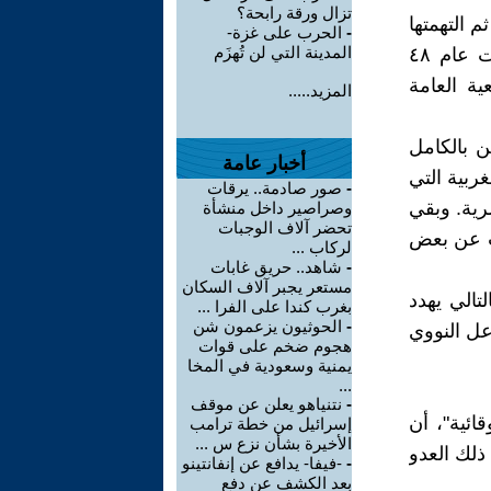
تزال ورقة رابحة؟
 التهمتها
-
الحرب على غزة-
المدينة التي لن تُهزَم
شيئا فشيئا تحت ذريعة التوسع بحجة الأمن. ومن المعروف بأنها حصلت عام ٤٨
ة العامة
المزيد.....
 بالكامل
أخبار عامة
غربية التي
-
صور صادمة.. يرقات
رية. وبقي
وصراصير داخل منشأة
تحضر آلاف الوجبات
لت عن بعض
لركاب ...
-
شاهد.. حريق غابات
مستعر يجبر آلاف السكان
تالي يهدد
بغرب كندا على الفرا ...
-
الحوثيون يزعمون شن
 على المفاعل النووي
هجوم ضخم على قوات
يمنية وسعودية في المخا
...
-
نتنياهو يعلن عن موقف
ائية"، أن
إسرائيل من خطة ترامب
الأخيرة بشأن نزع س ...
ذلك العدو
-
-فيفا- يدافع عن إنفانتينو
بعد الكشف عن دفع