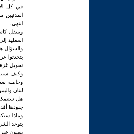
في كل الا
المدنيين م
انتهى.
وينتقل كا
العملية إلى
والسؤال هن
يتحدثوا عن
تحويل غزة إ
وكيف سيتم
وخاصة بعد
لبنان واليم
هل ستتمكن
جنودها أقد
يتوعد الشر
ينهبون خيرا