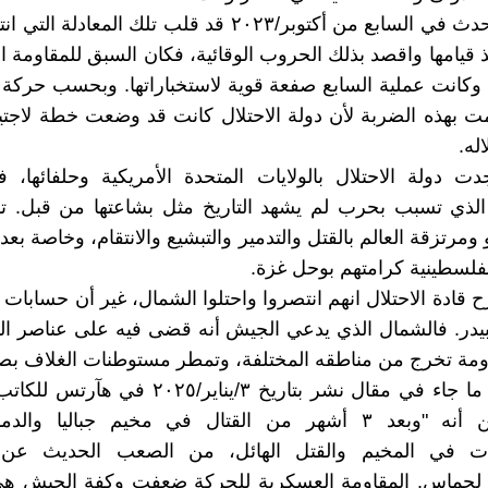
غير أن ما حدث في السابع من أكتوبر/٢٠٢٣ قد قلب تلك المعادل
ذ قيامها واقصد بذلك الحروب الوقائية، فكان السبق للمقاومة ا
 وكانت عملية السابع صفعة قوية لاستخباراتها. وبحسب حرك
ت بهذه الضربة لأن دولة الاحتلال كانت قد وضعت خطة لاجتي
له.
دت دولة الاحتلال بالولايات المتحدة الأمريكية وحلفائها، ف
لذي تسبب بحرب لم يشهد التاريخ مثل بشاعتها من قبل. تفن
مرتزقة العالم بالقتل والتدمير والتبشيع والانتقام، وخاصة بع
لفلسطينية كرامتهم بوحل غزة.
 قادة الاحتلال انهم انتصروا واحتلوا الشمال، غير أن حسابات 
يدر. فالشمال الذي يدعي الجيش أنه قضى فيه على عناصر الم
ومة تخرج من مناطقه المختلفة، وتمطر مستوطنات الغلاف بصو
ويؤكد ذلك ما جاء في مقال نشر بتاريخ ٣/يناير/٠٢٥
هرئيل" من أنه "وبعد ٣ أشهر من القتال في مخيم جباليا وا
ات في المخيم والقتل الهائل، من الصعب الحديث عن 
 لحماس. المقاومة العسكرية للحركة ضعفت وكفة الجيش هي