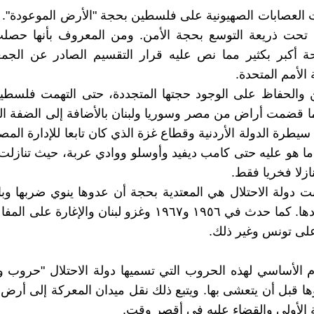
 العصابات الصهيونية على فلسطين بحجة "الأرض الموعودة". ثم
 أكبر بكثير مما نص عليه قرار التقسيم الصادر عن الجمعي
ة الأمم المتحدة.
 والحفاظ على الوجود حجتها المتجددة، حتى التهمت فلسطين
٦٧. كما قضمت أراض من مصر وسوريا ولبنان بالأضافة إلى الضفة ال
يطرة الدولة الأردنية وقطاع غزة الذي كان تابعا للإدارة المص
ما هو عليه حتى كامب ديفيد وأوسلو ووادي عربة، حيث تناز
ازلا فخريا فقط.
نت دولة الاحتلال هي المعتدية بحجة أن عدوها ينوي ضربها وبال
أمنها ووجودها. كما حدث في ١٩٥٦ و١٩٦٧ وغزو لبنان والإغارة
لى تونس وغير ذلك.
م الأساسي لهذه الحروب التي تسميها دولة الاحتلال "حروب وق
ها قبل أن يتعشى بها. ويتبع ذلك نقل ميدان المعركة إلى أرض 
الأولى والقضاء عليه في أقصر وقت.