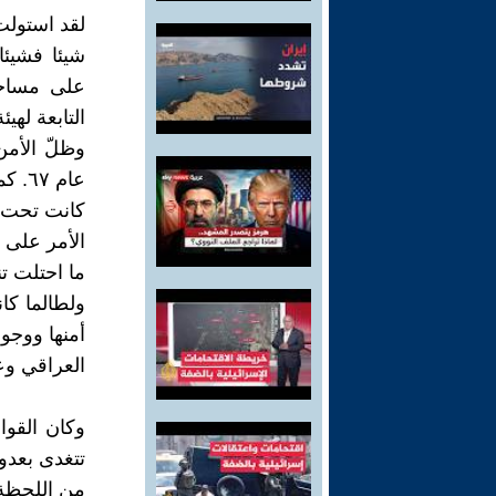
لقد استولت
على مساحة
التابعة لهيئ
وظلّ الأمن
عام 
كانت تحت س
الأمر على 
ما احتلت تن
ولطالما كا
العراقي وع
وكان القوا
تتغدى بعدو
من اللحظة 