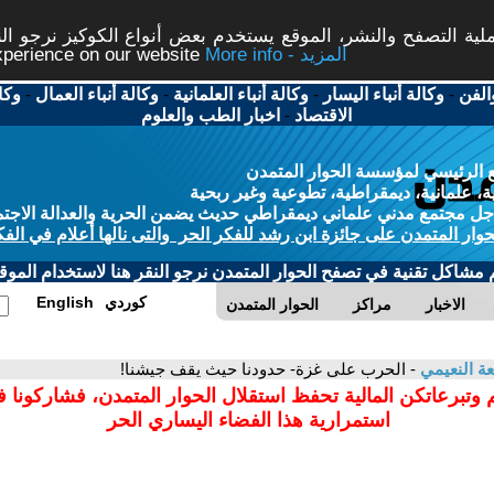
ة التصفح والنشر، الموقع يستخدم بعض أنواع الكوكيز نرجو النق
More info - المزيد
experience on our website
الفن
-
وكالة أنباء اليسار
-
وكالة أنباء العلمانية
-
وكالة أنباء العمال
-
وكا
الاقتصاد
-
اخبار الطب والعلوم
 الرئيسي لمؤسسة الحوار المتمدن
، علمانية، ديمقراطية، تطوعية وغير ربحية
ل مجتمع مدني علماني ديمقراطي حديث يضمن الحرية والعدالة الاجتم
حوار المتمدن على جائزة ابن رشد للفكر الحر والتى نالها أعلام في الفك
م مشاكل تقنية في تصفح الحوار المتمدن نرجو النقر هنا لاستخدام الموقع
كوردي
English
الاخبار
مراكز
الحوار المتمدن
عة النعيمي
- الحرب على غزة- حدودنا حيث يقف جيشنا!
 وتبرعاتكن المالية تحفظ استقلال الحوار المتمدن، فشاركونا 
استمرارية هذا الفضاء اليساري الحر