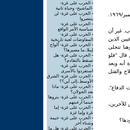
-
الحرب على غزة-
-الماشيح- وحياة ثانية
-
الحرب على غزة- لن
"حدود إسرائيل هي حيث يقف جيشها", قالتها "جولدا مائير" في سبتمبر/١٩٦٩.
ينتصروا
-
الحرب على غزة-
سياسية الأمر الواقع
. غير أن
-
الحرب على غزة-
يين الذين
المفاوضات لعبة تاريخية
-
الحرب على غزة- ألواح
نا تتجلى
إيبلا..ما مصيرها؟
 قال "فلو
-
الحرب على غزة- هل
تسقط بالتقادم؟
 أنه وبعد
-
الحرب على غزة-
استفردوا بالأسرى
ح والقتل
-
الحرب على غزة- الشرق
الأوسط..إلى أين؟؟
-
الحرب على غزة- ماذا
الدفاع".
بعد الجولان؟
-
الحرب على غزة- بتروها
حينما أرعبتهم
 للآخرين،
-
الحرب على غزة- إما
غزة وإما غزة
-
الحرب على غزة- خيمة
دها؟
وشتاء آخر
-
الحرب على غزة- هل ما