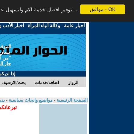
موافق - OK
لتوفير افضل خدمة لكم ولتسهيل عملي
أخبار عامة
-
وكالة أنباء المرأة
-
اخبار الأدب و
الموقع
يسارية
"من أج
حاز ال
إذا لديك
الزوار
اضافة/خدمات
بحث/الارشيف
الصفحة الرئيسية
-
مواضيع وابحاث سياسية
-
بدي
تبرعاتكم