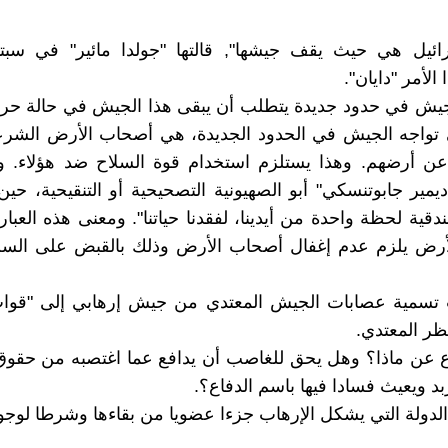
الأمر "دايان".
يش في حدود جديدة يتطلب أن يبقى هذا الجيش في حالة حرب
ي تواجه الجيش في الحدود الجديدة، هي أصحاب الأرض الشرع
عن أرضهم. وهذا يستلزم استخدام قوة السلاح ضد هؤلاء. وه
ديمير جابوتنسكي" أبو الصهيونية التصحيحية أو التنقيحية، حين
ية لحظة واحدة من أيدينا، لفقدنا حياتنا". ومعنى هذه العبارة
أرض يلزم عدم إغفال أصحاب الأرض وذلك بالقبض على السلا
ب تسمية عصابات الجيش المعتدي من جيش إرهابي إلى "قوات 
ر المعتدي.
ع عن ماذا؟ وهل يحق للغاصب أن يدافع عما اغتصبه من حقوق
د ويعيث فسادا فيها باسم الدفاع؟.
الدولة التي يشكل الإرهاب جزءا عضويا من بقاءها وشرطا لوجو