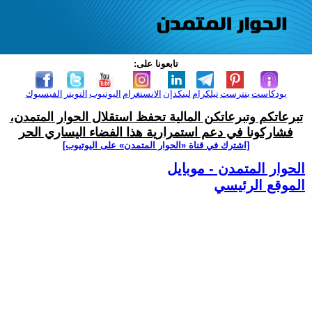
تابعونا على:
بودكاست
بنترست
تيلكرام
لينكدإن
الانستغرام
اليوتيوب
التويتر
الفيسبوك
تبرعاتكم وتبرعاتكن المالية تحفظ استقلال الحوار المتمدن،
فشاركونا في دعم استمرارية هذا الفضاء اليساري الحر
[اشترك في قناة ‫«الحوار المتمدن» على اليوتيوب]
الحوار المتمدن - موبايل
الموقع الرئيسي