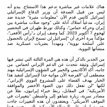
هناك علامات غير مباشرة تدعم هذا الاستنتاج. يبدو أنه
ليس من قبيل الصدفة أن وزير الدفاع الإسرائيلي
إسرائيل كاتس قدم الآن "معلومات مثيرة" جديدة ضد
إيران، مدعياً امتلاك أدلة على "وجود صلات مباشرة بين
إيران وحركة حماس"، وكذلك تورط طهران في التحضير
لهجوم 7 أكتوبر 2023. كما وصف إيران بـ"رأس الأفعى"،
مؤكداً مرة أخرى أن "إسرائيل لن تسمح لإيران بالحصول
على أسلحة نووية"، ومهدداً بضربات عسكرية ضد
منشآتها النووية.
من الجدير بالذكر أن هذه هي المرة الثالثة التي تنشر فيها
إسرائيل وثيقة تتحدث عن الدعم الإيراني لحماس. من
جانبه، أكد الأكاديمي والخبير في الشؤون الإسرائيلية مهند
مصطفى أن "الفرصة الآن مواتية جداً لإسرائيل لتنفيذ هذا
الخيار بهدف القضاء على المشروع النووي الإيراني"،
لكنها "لن تفعل ذلك دون الضوء الأخضر والموافقة
الأمريكية". في المقابل، ربط خبراء إيرانيون، نقلاً عن
مصادر سرية، زيارة نتنياهو إلى واشنطن "بتغييرات في
الموقف الأمريكي". ويعتقدون أن هذه التغييرات جاءت
بعد رد إيران على الرسالة الأمريكية، التي رحبت فيها