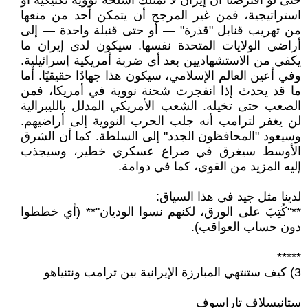
حتى لو افترضنا أن إيران لا تمتلك أسلحة نووية تكتيكية أو
استراتيجية، فمن غير المرجح أن يتمكن أحد من منعها
من تهريب قنابل "قذرة" — أو حتى قنبلة واحدة — إلى
أراضي الولايات المتحدة نفسها. سيكون لدى إيران ما
يكفي من الاستشهاديين بعد أي ضربة أمريكية إسرائيلية.
وفي أعين العالم الإسلامي، سيكون هذا جهادًا حقيقيًا. أما
ما قد يحدث إذا انفجرت شحنة نووية في أمريكا، فمن
الصعب حتى تخيله. الشعب الأمريكي المدلل بالليبرالية
لن يغفر لترامب أنه جلب الحرب النووية إلى أراضيهم.
وسيعود "المحافظون الجدد" إلى السلطة. كما أن الشرق
الأوسط سيغرق في صراع عسكري خطير، وسيجذب
إليه المزيد من القوى، كما في دوامة.
لدينا مثل جيد في هذا السياق:
**"كُتِبَ على الورق، لكنهم نسوا الوديان"** (أي خططوا
دون حساب العواقب).
*****
3) كيف ستنتهي المبارزة الإيرانية بين ترامب ونتنياهو
ستانيسلاف تاراسوف