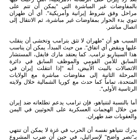
بالمفاوضات غير المباشرة التي "يمكن أن تتم على
مراحل وفق شروط إيرانية وأمريكية". أي أن طهران
تنوي بدء الحوار بمفاوضات غير مباشرة، ثم الانتقال إلى
اتصال مباشر.
السبب هو أن "طهران لا تثق بترامب وتخشى أن ينقلب
عليها وينقض أي اتفاق". من حيث المبدأ، يمكن أن يناسب
هذا السيناريو ترامب. كما يعتقد مارك فايفل، المستشار
السابق للأمن القومي والموظف السابق في دائرة
الاتصالات بالبيت الأبيض، أنه "إذا انتقلت إيران في
المرحلة الثانية إلى مفاوضات مباشرة مع الولايات
المتحدة، تماماً كما حدث مع كوريا الشمالية خلال ولايته
الرئاسية الأولى".
أما بالنسبة لنتنياهو، فإن ترامب يدعم تطلعاته ضد إيران
من خلال الهجمات العسكرية على الحوثيين في اليمن
والعقوبات ضد طهران.
يدرك نتنياهو نفسه أن الحرب في غزة لا يمكن أن تنتهي
بـ"نصر واضح" لإسرائيل، في حين أن ضرب المشروع