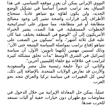
النووي الإيراني يمكن أن يعزز موقفه السياسي. في هذا
السياق، يعد ترامب عنصراً أساسياً في تشكيل الوضع
الجديد، ولن يكون لقاؤه مع نتنياهو عادياً. ستحتاج
الأطراف إلى قرارات واضحة تشير إلى وجود مصالح
متطابقة أو غير متطابقة، مما سيؤثر على استراتيجية
الخطوات المستقبلية. في هذا الصدد، يشير الخبراء
الأمريكيون إلى أن "الوضع في المنطقة يختلف عما كان
عليه قبل ثلاثة أشهر"، وأنه "سيكون من الصعب على
نتنياهو إقناع ترامب بمواصلة السياسة المتبعة حتى الآن".
وذلك لسببين مهمين لكنهما ثانويين: الأول، أن سياسة
إسرائيل في الشرق الأوسط "بدأت تخلق مشكلة كبيرة
لترامب في علاقاته مع حلفاء إقليميين آخرين".
والثاني، أن دولاً حليفة رئيسية مثل مصر والسعودية
والأردن قد تعارض الولايات المتحدة. بالإضافة إلى ذلك،
ليس كل التغييرات في سياسة تركيا والعراق تتجه نحو
الغرب.
عملياً، يمكن حل المعادلة الإيرانية من خلال الدخول في
مفاوضات مع طهران دون خيارات خفية أو آليات تستعد
للحرب ضدها.