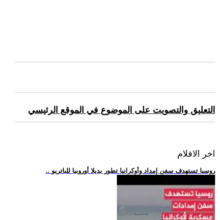
التعليق والتصويت على الموضوع في الموقع الرئيسي
اخر الافلام
.. روسيا تستهدف سفن إمداد وأوكرانيا تطور بديلا أوروبيا للباتريو