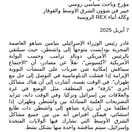
مؤرخ وباحث سياسي روسي
خبير في شؤون الشرق الاوسط والقوقاز
وكالة أنباء REX الروسية
7 أبريل 2025
غادر رئيس الوزراء الإسرائيلي بنيامين نتنياهو العاصمة
المجرية بودابست متوجهاً إلى واشنطن، حيث سيلتقي
بالرئيس الأمريكي دونالد ترامب. وحسب البوابة
الأمريكية "أكسيوس"، نقلاً عن مصادر، أن "الاجتماع
سيناقش إمكانية شن ضربات على المنشآت النووية
الإيرانية إذا فشلت الدبلوماسية في التوصل إلى حل مع
طهران". في الوقت نفسه، أشارت إلى أن هناك مشاكل
أخرى "نازفة" في المنطقة، مثل الوضع في غزة
والعلاقات بين إسرائيل وتركيا. وفي الوقت ذاته، تتزايد
التصريحات العلنية المتبادلة بين واشنطن وطهران. إذا
انطلقنا من أن زيارة نتنياهو إلى واشنطن ذات طابع
استثنائي، فيمكن افتراض أنه من بين جميع مشاكل
الشرق الأوسط التي تشارك فيها الولايات المتحدة
وإسرائيل، سيتم مناقشة واحدة منها بشكل نشط.