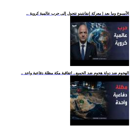
.. الأسبوع وما بعد | معركة إنفانتينو تتحول إلى حرب عالمية كروية
.. الهجوم ضد دولة هجوم ضد الجميع.. اتفاقية مكة مظلة دفاعية واحد