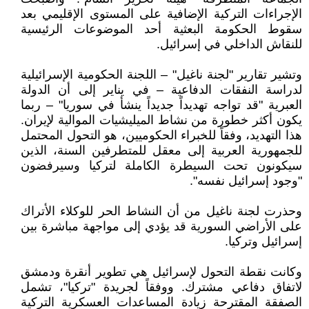
الإجراءات التركية الإضافية على المستوى الإقليمي بعد
سقوط الحكومة البعثية أحد الموضوعات الرئيسية
للنقاش الداخلي في إسرائيل.
وتشير تقارير "لجنة ناغيل" – اللجنة الحكومية الإسرائيلية
لدراسة النفقات الدفاعية – في يناير إلى أن الدولة
العبرية "قد تواجه تهديداً جديداً ينشأ في سوريا" – ربما
يكون أكثر خطورة من نشاط الميليشيات الموالية لإيران.
هذا التهديد، وفقاً للخبراء الحكوميين، هو التحول المحتمل
للجمهورية العربية إلى معقل للمتطرفين السنة، الذين
سيكونون تحت السيطرة الكاملة لتركيا وسيرفضون
"وجود إسرائيل نفسه".
وحذرت لجنة ناغيل من أن النشاط الحر للوكلاء الأتراك
على الأراضي السورية قد يؤدي إلى مواجهة مباشرة بين
إسرائيل وتركيا.
وكانت نقطة التحول لإسرائيل هي تطوير أنقرة ودمشق
لاتفاق دفاعي مشترك. ووفقاً لجريدة "تركيا"، تشمل
الصفقة المقترحة زيادة المساعدات العسكرية التركية