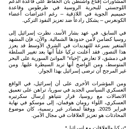
المشاورات إقناع واشنطن بأن الحفاظ على قاعدة الدعم
اللوجستي للبحرية الروسية في طرطوس وقاعدة
حميميم الجوية في اللاذقية – رغم اعتراضات أعضاء
الكونغرس – يشكل رادعاً ضد تعزيز النفوذ التركي.
في السابق، في عهد بشار الأسد، نظرت إسرائيل إلى
روسيا كضامن لأمن حدودها الشمالية. والآن، فإن المشهد
المتغير بسرعة للتهديدات في الشرق الأوسط قد يعزز
هذا التصور. فقد أعلنت تركيا علناً أنها بعد تغيير السلطة
في دمشق، لا تعارض "إحياء" الموانئ السورية على البحر
المتوسط، ومن الواضح أنها تريد السيطرة عليها. ومن
غير المرجح أن ترضى إسرائيل بهذا الجوار.
ومن المؤشرات الأخرى على أن إسرائيل، في الواقع
العسكري السياسي الجديد في سوريا، تراهن على تعميق
الاتصالات مع روسيا، قرار نتنياهو إرسال سكرتيره
العسكري، اللواء رومان هوفمان، إلى موسكو في نهاية
فبراير 2025. ووفقاً لمصادر غير رسمية، كان موضوع
المحادثات هو تعزيز العلاقات في مجال الأمن.
*تركيا والعلاقات مع إسرائيل*