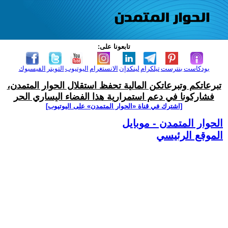
تابعونا على:
بودكاست
بنترست
تيلكرام
لينكدإن
الانستغرام
اليوتيوب
التويتر
الفيسبوك
تبرعاتكم وتبرعاتكن المالية تحفظ استقلال الحوار المتمدن،
فشاركونا في دعم استمرارية هذا الفضاء اليساري الحر
[اشترك في قناة ‫«الحوار المتمدن» على اليوتيوب]
الحوار المتمدن - موبايل
الموقع الرئيسي