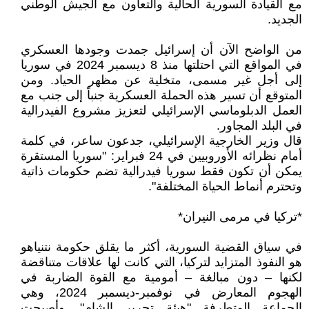
مع القيادة السورية الحالية والتعاون مع الجيش الوطني
الجديد.
من الواضح الآن أن إسرائيل جمدت وجودها العسكري
في المواقع التي احتلتها منذ 8 ديسمبر 2024 في سوريا
إلى أجل غير مسمى، متخلية عن مظهر الحياد. ومن
المتوقع أن تسير هذه الحملة العسكرية جنباً إلى جنب مع
العمل الدبلوماسي الإسرائيلي لتعزيز مشروع الفيدرالية
في البلد المجاور.
قال وزير الخارجية الإسرائيلي، جدعون ساعر، في كلمة
أمام نظرائه الأوروبيين في 24 فبراير: "سوريا المستقرة
يمكن أن تكون فقط سوريا فيدرالية تضم حكومات ذاتية
وتحترم أنماط الحياة المختلفة".
*تركيا في مرمى النيران*
في سياق القضية السورية، أكثر ما يقلق حكومة نتنياهو
هو النفوذ المتزايد لتركيا، التي كانت لها علاقات متناقضة
لكنها – دون مبالغة – أمومية مع القوة الضاربة في
الهجوم المعارض في نوفمبر-ديسمبر 2024، وهي
الجماعة المتطرفة "هيئة تحرير الشام". وأصبحت