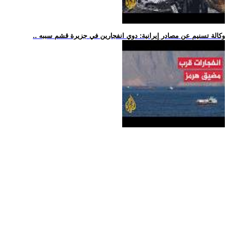
.. وكالة تسنيم عن مصادر إيرانية: دوي انفجارين في جزيرة قشم سببه