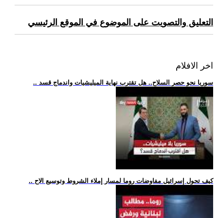
التعليق والتصويت على الموضوع في الموقع الرئيسي
اخر الافلام
.. سوريا نحو حصر السلاح.. هل تقترب نهاية الميليشيات واندماج قسد
.. كيف تحول إسرائيل مفاوضات روما لمسار إملاء الشروط وتوسيع الاح