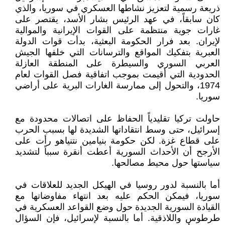
ذريعة رسمية لتعزيز نشاطها العسكري في سوريا، والذي
كان سابقاً، في عهد الرئيس بشار الأسد، يقتصر على
غارات جوية منتظمة على القوات الإيرانية والموالية
لإيران. بعد فرار الحكومة البعثية، بدأت قوات الدولة
العبرية بتفكيك المواقع والترسانات التي خلفها الجيش
العربي السوري والسيطرة على المنطقة العازلة
الحدودية التي أقيمت بموجب اتفاقية فصل القوات لعام
1974، والتحول إلى ممارسة الغارات البرية على أراضي
سوريا.
حاولت تركيا تقليدياً الحفاظ على اتصالات محدودة مع
إسرائيل، حتى وسط انتقاداتها الشديدة لها بسبب الحرب
على قطاع غزة. لكن حكومة بنيامين نتنياهو رأت على
الأرجح أن الأحداث السورية أعطت أنقرة سبباً لتشديد
سياستها حول محيط مصالحها.
أما بالنسبة لدور روسيا في الهيكل الجديد للعلاقات في
سوريا، فيمكن الحكم عليه بعد انتهاء مفاوضاتها مع
القيادة السورية الجديدة حول وضع القواعد العسكرية في
طرطوس واللاذقية. أما بالنسبة لإسرائيل، فإن السؤال