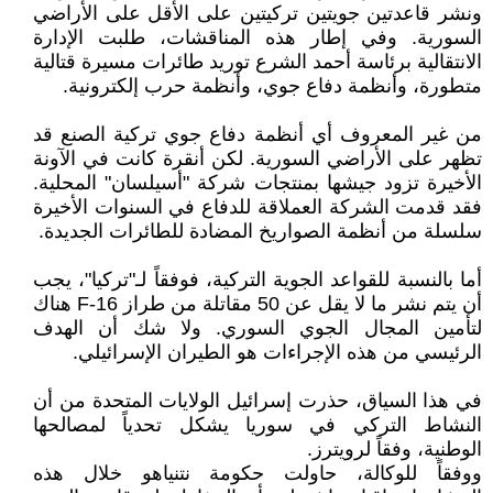
ونشر قاعدتين جويتين تركيتين على الأقل على الأراضي
السورية. وفي إطار هذه المناقشات، طلبت الإدارة
الانتقالية برئاسة أحمد الشرع توريد طائرات مسيرة قتالية
متطورة، وأنظمة دفاع جوي، وأنظمة حرب إلكترونية.
من غير المعروف أي أنظمة دفاع جوي تركية الصنع قد
تظهر على الأراضي السورية. لكن أنقرة كانت في الآونة
الأخيرة تزود جيشها بمنتجات شركة "أسيلسان" المحلية.
فقد قدمت الشركة العملاقة للدفاع في السنوات الأخيرة
سلسلة من أنظمة الصواريخ المضادة للطائرات الجديدة.
أما بالنسبة للقواعد الجوية التركية، فوفقاً لـ"تركيا"، يجب
أن يتم نشر ما لا يقل عن 50 مقاتلة من طراز F-16 هناك
لتأمين المجال الجوي السوري. ولا شك أن الهدف
الرئيسي من هذه الإجراءات هو الطيران الإسرائيلي.
في هذا السياق، حذرت إسرائيل الولايات المتحدة من أن
النشاط التركي في سوريا يشكل تحدياً لمصالحها
الوطنية، وفقاً لرويترز.
ووفقاً للوكالة، حاولت حكومة نتنياهو خلال هذه