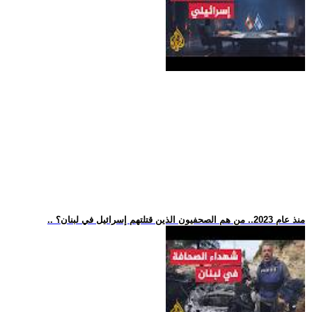
.. منذ عام 2023.. من هم الصحفيون الذين قتلتهم إسرائيل في لبنان؟