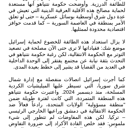
للطائفة الدرزية. وأوضحت حكومة نتنياهو أنها مستعدة
لحماية مصالح هذه الأقلية العرقية الدينية التي تعيش في
عدة دول شرق أوسطية بوسائل عسكرية – حتى لو تعلق
الأمر بمنطقة في العاصمة السورية – كما قدمت حوافز
اقتصادية محدودة لممثليها.
لا يزال استعداد هذه الطائفة للخضوع لحماية إسرائيل
موضع شك: فقياداتها لا ترى حتى الآن مصلحة في تصعيد
التوتر مع الحكومة الانتقالية، لكن رغبة حكومة نتنياهو في
التحدث بثقة نيابة عن مجتمع يفتقر إلى الوحدة الداخلية
في العديد من القضايا قد يشير إلى خطط بعيدة المدى.
كما أجرت إسرائيل اتصالات منفصلة مع إدارة شمال
شرق سوريا، التي تسيطر عليها الميليشيات الكردية
المسلحة، منذ ديسمبر 2024. واعتبرت حكومة نتنياهو
هذه المنطقة المتمردة، التي كانت لفترة طويلة ضمن
"منطقة مسؤولية" الولايات المتحدة، رادعاً فعالاً ضد
الحكومة الانتقالية في دمشق وراعيها الخارجي الرئيسي
– تركيا. لكن هذه المفاوضات لم تتطور إلى شيء
ملموس: فقد خلص القادة الأكراد إلى ضرورة التفاوض