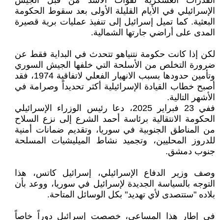
القدرات العسكرية لقوات الأسد من قبل الجيش
الإسرائيلي في الأيام القليلة الأولى بعد سقوط الحكومة
البعثية. كما تميل إسرائيل إلى تنفيذ عمليات برية قصيرة
المدى على أراضي جارتها الشمالية.
لكن إذا كانت حكومة نتنياهو تتحدث في البداية فقط عن
ضرورة التخلص من الأسلحة التي خلفها الجيش السوري
وتأمين حدودها بسبب الانهيار الفعلي لاتفاقية 1974، فقد
أصبح خطاب القيادة الإسرائيلية أكثر تحديداً وصرامة في
الأشهر التالية.
ففي 23 فبراير 2025، دعا رئيس الوزراء الإسرائيلي
الحكومة الانتقالية برئاسة أحمد الشرع إلى نزع السلاح
من المناطق الجنوبية في سوريا، وتقديم ضمانات أمنية
للدروز المحليين، وتجميد نشاط الميليشيات المسلحة
جنوب دمشق.
وصف وزير الدفاع الإسرائيلي، إسرائيل كاتس، هذا
التوجه بالسياسة الجديدة لإسرائيل في سوريا، ووعد بأن
بلاده "ستتصدى لأي تهديد" بكل الوسائل المتاحة.
في إطار هذا المساعي، خصصت إسرائيل دوراً خاصاً