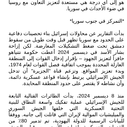
هو إلى أي درجة هي مستعدة لتعزيز التعاون مع روسيا
في ضوء الأحداث في سوريا.
*التمركز في جنوب سوريا*
بدأت التقارير عن محاولات إسرائيل بناء تحصينات دفاعية
على الحدود مع سوريا تظهر قبل وقت طويل من سقوط
دمشق تحت ضغط التشكيلات المعارضة. لكن إزاحة
بشار الأسد في ديسمبر 2024 أعطت حكومة نتنياهو
حافزاً لتعزيز الجهود – بإقرار إدخال القوات إلى المنطقة
العازلة المحددة بموجب اتفاقية فصل القوات لعام 1974،
وبدء تعزيز المواقع. وتزعم قناة "الجزيرة" أن تدخل
الجيش الإسرائيلي يرتبط بإنشاء قواعد عسكرية دائمة،
وأن نشاطه لا يقتصر على حدود المنطقة المحايدة.
منذ 8 ديسمبر 2024، بدأت الطائرات القتالية التابعة
للجيش الإسرائيلي عملية تفكيك واسعة النطاق للبنية
التحتية العسكرية التي خلفها الجيش السوري
والميليشيات الموالية لإيران التي قاتلت إلى جانبه. ووفقاً
للبيانات الرسمية للدولة اليهودية، تم تدمير 80٪ من