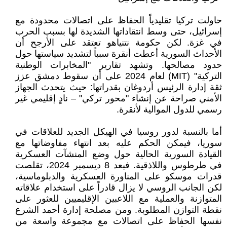
حاولت تركيا تقليدياً الحفاظ على اتصالات محدودة مع
إسرائيل، حتى وسط انتقاداتها الشديدة لها بسبب الحرب
في غزة. لكن حكومة نتنياهو تعتقد على الأرجح أن
الأحداث السورية أعطت أنقرة سبباً لتشديد سياستها حول
حدود مصالحها. وتشهد تقارير "المخابرات الوطنية
التركية" (MIT) لعام 2024 على أن سقوط دمشق عزز
ثقة إدارة الرئيس أردوغان بقدراتها: حيث يتحدث الجهاز
الأمني صراحة عن إنشاء "محور تركي" – نادٍ إقليمي غير
رسمي للدول الموالية لأنقرة.
أما بالنسبة لدور روسيا في الهيكل الجديد للعلاقات في
سوريا، فيمكن الحكم عليه بعد انتهاء مفاوضاتها مع
القيادة السورية الحالية حول وضع المنشآت العسكرية
في طرطوس واللاذقية. فبعد 8 ديسمبر 2024، تقلصت
قدرات موسكو على المناورة العسكرية والدبلوماسية،
لكن الجانب الروسي لا يزال قادراً على استخدام علاقاته
المتوازنة والعملية مع اللاعبين الإقليميين للعثور على
نقطة التوازن المطلوبة. ومن مصلحة إدارة أحمد الشرع
نفسها الحفاظ على اتصالات مع مجموعة واسعة من