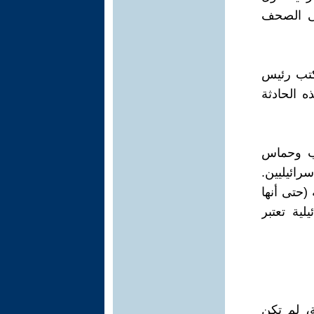
لى الصحف
كتب رئيس
 الحادثة
يب وحماس
ائيليين.
حتى أنها
لية تعتبر
، لم تكن