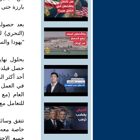
بارزة حتى
بعد حصوله
(التحري) 
"يهودا والس
حصل فيلدشت
أحد أكثر ال
العام (مع
للتعامل مع
تتفق وسائل 
خاصة معه.
جميع الاجت