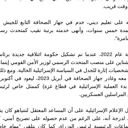
 وقت قريب.
 على تعليم ديني، خدم في جهاز الصحافة التابع للجيش ال
لمدة خمس سنوات، وأنهى خدمته برتبة نقيب كمتحدث رس
امرة".
بحلول نهاية عام 2022، عندما تم تشكيل حكومة ائتلافية جديدة برئ
اين على منصب المتحدث الرسمي لوزير الأمن القومي إيتمار
شخصيات إثارة للجدل في السياسة الإسرائيلية الحالية. ومع ذلك
في العمل معه وغادر جهاز الصحافة في أبريل 023
 بدء العملية الإسرائيلية في قطاع غزة) كممثل خاص لرئيس
 المراسلين العسكريين.
الإعلام الإسرائيلية على أن المساعد المعتقل لنتنياهو كان يتم
 لدرجة أنه، على الرغم من عدم حصوله على تصريح أمني، 
ماعات الرئيسية لرئيس الوزراء، كما كان يتلقى "مهام خاص