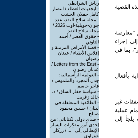
رياض الشرايطي
ذه القضية
-
ابجديات العطاء / انتصار
كامل جفلان الخشت
-
مجلة سلاح النقد، عدد
جوان-جويلية-اوت 2026 /
مجلة سلاح النقد
م "معارضة
-
حقوق العصر / أحمد
لى إجراء
التاوتي
-
قصة الأمراض المزمنة و
ل لجنة خاصة للتحقيق في "أحداث 7 أكتوبر"، بما في
إفلاس الأطباء / عدنان
رضوان
Letters from the East /
-
عدنان رضوان
-
العولمة الرأسمالية:
ة بأفعال
جدل المجرد والملموس /
فاخر جاسم
-
سياسة حفار الساق / د.
خالد زغريت
صفقات غير
-
الطائفية المتغلغلة في
لبنان / حسين محمود
مام عملية
صالح
 يلجأ إلى
-
صدى دولي لكتاباتي: من
إحدى أبرز مفكرات اليسار
الإيطالي إلى أ ... / رزكار
عقراوي