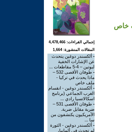
إجمالي القراءات: 4,478,466
المقالات المنشورة: 1,664
-
ألكسندر دوغين يتحدث
عن الإشارات الخفية
لبوتين – 4-5 مقاطعات ...
-
طوفان الأقصى 532 –
ماذا يحدث في تركيا -
ملف خاص
-
ألكسندر دوغين - انقسام
الغرب الجماعي (برنامج
اسكالاتسيا رادي ...
-
طوفان الأقصى 531 –
ضربة مقابل ضربة.
الأمريكيون يكتشفون من
سا ...
-
ألكسندر دوغين - الثورة
لم تحدث في ألمانيا،