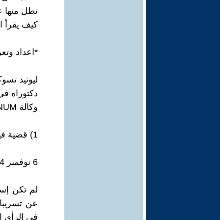
نطل منها ع
كيف يقرأ ا
*اعداد وتع
ليونيد تسو
دكتوراه في
وكالة REGNUM للأنباء
1) قضية فيلدشتاين: من يقف وراء تسريب وثائق نتنياهو؟
6 نوفمبر 2024
لم تكن إسر
عن تسريبا
في الرأي ال