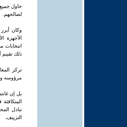
حاول جميع 
لصالحهم.
وكان أبرز 
الأجهزة ا
ذلك تقييم أ
تركز المعا
مرؤوسه وكا
بل إن غانت
المتكافئة 
تبادل المح
التزييف.