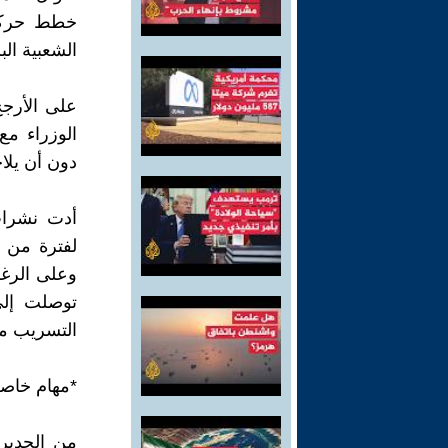
خطط حركة 
الشعبية البر
على الأرجح
الوزراء مع
دون أن يلاح
أدت نشرات
لفترة من ا
وعلى الرغ
توصلت إلى 
التسريب من
*مهام خاصة
من الجدير