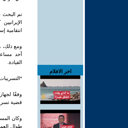
تم البحث ع
الإيرانيين
انتقامية إس
ومع ذلك، ه
أحد مساعد
القيادة.
اخر الافلام
*التسريبات
وفقًا لجها
قضية تسريب
وكان المسا
طوال العمل