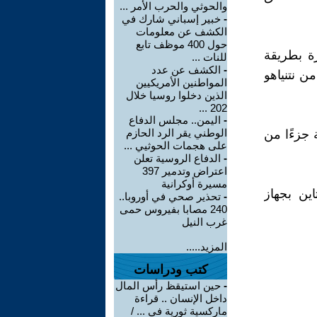
والحوثي والحرب الأمر ...
-
خبير إسباني شارك في
الكشف عن معلومات
حول 400 موظف تابع
ة بطريقة
للنات ...
-
الكشف عن عدد
ن نتنياهو
المواطنين الأمريكيين
الذين دخلوا روسيا خلال
202 ...
-
اليمن.. مجلس الدفاع
الوطني يقر الرد الحازم
 جزءًا من
على هجمات الحوثيي ...
-
الدفاع الروسية تعلن
اعتراض وتدمير 397
مسيرة أوكرانية
ين بجهاز
-
تحذير صحي في أوروبا..
240 مصابا بفيروس حمى
غرب النيل
المزيد.....
كتب ودراسات
-
حين استيقظ رأس المال
داخل الإنسان .. قراءة
ماركسية ثورية في ... /