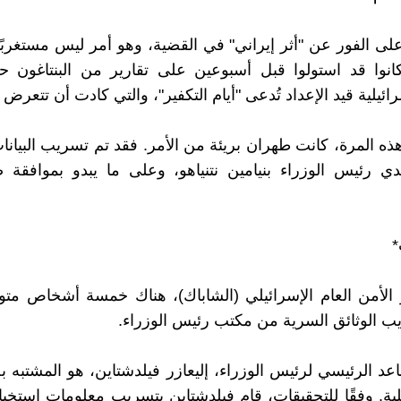
لى الفور عن "أثر إيراني" في القضية، وهو أمر ليس مستغربًا 
 كانوا قد استولوا قبل أسبوعين على تقارير من البنتاغون 
رائيلية قيد الإعداد تُدعى "أيام التكفير"، والتي كادت أن تتعرض 
ذه المرة، كانت طهران بريئة من الأمر. فقد تم تسريب البيان
ي رئيس الوزراء بنيامين نتنياهو، وعلى ما يبدو بموافقة 
*
ز الأمن العام الإسرائيلي (الشاباك)، هناك خمسة أشخاص م
 الوثائق السرية من مكتب رئيس الوزراء.
عد الرئيسي لرئيس الوزراء، إليعازر فيلدشتاين، هو المشتبه ب
ية. وفقًا للتحقيقات، قام فيلدشتاين بتسريب معلومات استخبا