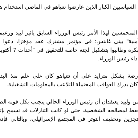
السياسيين الكبار الذين عارضوا نتنياهو في الماضي استخدام ه
المتحمسين لهذا الأمر رئيس الوزراء السابق يائير لبيد وزعي
لأمنية" بيني غانتس: في مؤتمر مشترك عقد مؤخرًا، دعوا إ
انتخابات مبكرة وطالبوا بتشكي
داء رئيس الوزراء.
رضة بشكل متزايد على أن نتنياهو كان على علم منذ البداي
ن يدرك العواقب المحتملة للتلاعب بالمعلومات التشغيلية.
س ولبيد يعتقدان أن رئيس الوزراء الحالي يتجنب بكل قوته ال
فقط لمصالحه الشخصية، حتى لو كانت التنازلات قد تسمح بإت
تجزين وتخفيف التوتر في المجتمع الإسرائيلي، وبالتالي فإنه