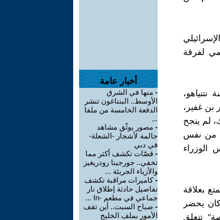
إسرائيلي
مي لفرقة
أخبار عامة
-
منها في الشرق
اسة نتنياهو،
الأوسط.. البنتاغون تنشر
 بن غفير،
الدفعة الخامسة من ملفا
...
، لم ينجح
-
مصور يوثّق مشاهد
2، ليعود في أكتوبر من نفس
حالمة لأشجار -الشعلة-
في دبي
 الوزراء
-
قصّات تكشف أكثر مما
تخفي.. جورجينا رودريغيز
والأزياء الجريئة ...
-
كاميرات مراقبة تكشف
تع بعلاقة
تفاصيل حادثة إطلاق نار
جماعي في مطعم -In ...
كان يحضر
-
صباح السبت.. أين تقف
الأمور بملف الخليج
ة" تتعلق