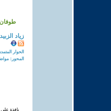
طوفان الأقصى 533 – ما
زياد الزبي
الحوار المتمدن-العدد: 8290 - 25
المحور: مواض
نافذة على 