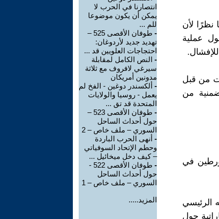
انتصارنا في الحرب لا
يمكن أن يكون موضوعا
نظرًا لأن
للم ...
-
طوفان الأقصى 525 –
حول عملية
تهديد جديد لأردوغان:
احتجاجات العلويين قد ...
للإفشال.
-
النص الكامل لمقابلة
سيرغي لافروف مع ثلاثة
مدونين أمريكان
ات من قبل
-
ألكسندر دوغين - الفخ لم
ضمنية من
يعمل - روسيا والولايات
المتحدة قد تق ...
-
طوفان الأقصى 523 –
حول أحداث الساحل
السوري – ملف خاص – 2
-
أنهى الحرب الباردة
وحطم الإتحاد السوفياتي
– كيف دخل ميخائيل ...
تورطين في
-
طوفان الأقصى 522 -
حول أحداث الساحل
السوري – ملف خاص – 1
المزيد.....
ه الرئيسي
راتية حول