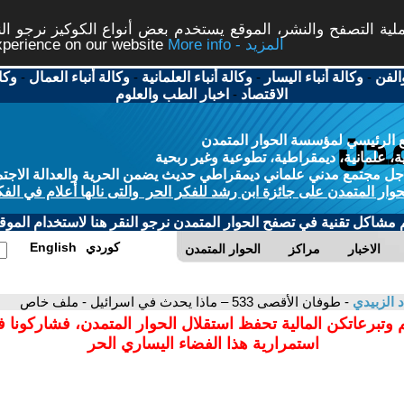
ة التصفح والنشر، الموقع يستخدم بعض أنواع الكوكيز نرجو النق
More info - المزيد
experience on our website
الفن
-
وكالة أنباء اليسار
-
وكالة أنباء العلمانية
-
وكالة أنباء العمال
-
وكا
الاقتصاد
-
اخبار الطب والعلوم
 الرئيسي لمؤسسة الحوار المتمدن
، علمانية، ديمقراطية، تطوعية وغير ربحية
ل مجتمع مدني علماني ديمقراطي حديث يضمن الحرية والعدالة الاجتم
حوار المتمدن على جائزة ابن رشد للفكر الحر والتى نالها أعلام في الفك
م مشاكل تقنية في تصفح الحوار المتمدن نرجو النقر هنا لاستخدام الموقع
كوردي
English
الاخبار
مراكز
الحوار المتمدن
د الزبيدي
- طوفان الأقصى 533 – ماذا يحدث في اسرائيل - ملف خاص
 وتبرعاتكن المالية تحفظ استقلال الحوار المتمدن، فشاركونا 
استمرارية هذا الفضاء اليساري الحر