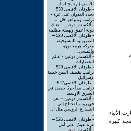
للأسف (برنامج اسك ...
-
طوفان الأقصى 530 –
تجدد العدوان على غزة -
ترامب ونتنياهو -قل ...
-
ألكسندر دوغين – هناك
دولة أعمق ونهضة مظلمة
-
طوفان الأقصى 529 –
الصهيونية المسيحية،
معركة هرمجدون،
والمسي ...
-
ألكسندر دوغين - عالم
الحضارات
-
طوفان الأقصى 528 –
ترامب يقصف اليمن خدمة
لإسرائيل
-
طوفان الأقصى527 –
ترامب يبدأ حربًا جديدة في
الشرق الأوسط
-
ألكسندر دوغين – نحن
في روسيا نحتاج إلى
التسارع الروسي مثل ال
ت الأنباء
...
-
طوفان الأقصى 526 –
جة كبيرة
غزة تعيش على أمل
-
ألكسندر دوغين -