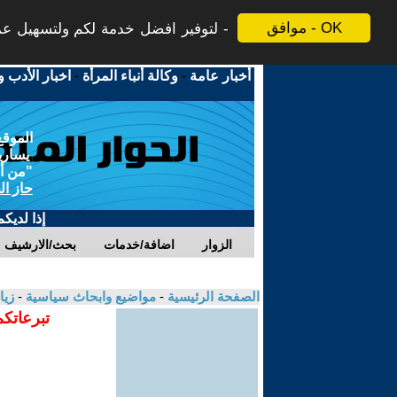
موافق - OK
لتوفير افضل خدمة لكم ولتسهيل عملي
أخبار عامة
-
وكالة أنباء المرأة
-
اخبار الأدب و
الموقع
يسارية
"من أج
حاز ال
إذا لديك
الزوار
اضافة/خدمات
بحث/الارشيف
الصفحة الرئيسية
-
مواضيع وابحاث سياسية
-
زيا
تبرعاتكم