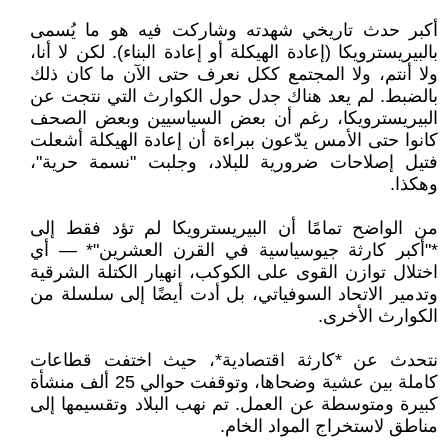
أكبر حدث تاريخي شهدته وشاركت فيه هو ما يُسمى
بالبيريسترويكا (إعادة الهيكلة أو إعادة البناء). لكن لا أنا،
ولا أنتم، ولا المجتمع ككل نعرف حتى الآن ما كان ذلك
بالضبط. لم يعد هناك جدل حول الكوارث التي نتجت عن
البيريسترويكا، رغم أن بعض السياسيين وبعض الصحف
كانوا حتى الأمس يدّعون ببراءة أن إعادة الهيكلة أشعلت
فتيل إصلاحات ضرورية للبلاد، وجلبت "نسمة حرية"،
وهكذا.
من الواضح تمامًا أن البيريسترويكا لم تؤد فقط إلى
*"أكبر كارثة جيوسياسية في القرن العشرين"* — أي
اختلال توازن القوى على الكوكب، انهيار الكتلة الشرقية
وتدمير الاتحاد السوفياتي، بل أدت أيضًا إلى سلسلة من
الكوارث الأخرى.
نتحدث عن *كارثة اقتصادية*، حيث اختفت قطاعات
كاملة بين عشية وضحاها، وتوقفت حوالي 25 ألف منشأة
كبيرة ومتوسطة عن العمل. تم نهب البلاد وتقسيمها إلى
مناطق لاستخراج المواد الخام.