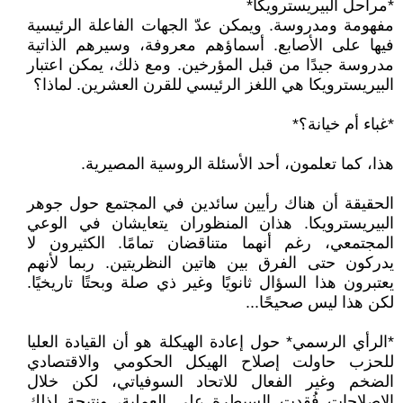
*مراحل البيريسترويكا*
مفهومة ومدروسة. ويمكن عدّ الجهات الفاعلة الرئيسية
فيها على الأصابع. أسماؤهم معروفة، وسيرهم الذاتية
مدروسة جيدًا من قبل المؤرخين. ومع ذلك، يمكن اعتبار
البيريسترويكا هي اللغز الرئيسي للقرن العشرين. لماذا؟
*غباء أم خيانة؟*
هذا، كما تعلمون، أحد الأسئلة الروسية المصيرية.
الحقيقة أن هناك رأيين سائدين في المجتمع حول جوهر
البيريسترويكا. هذان المنظوران يتعايشان في الوعي
المجتمعي، رغم أنهما متناقضان تمامًا. الكثيرون لا
يدركون حتى الفرق بين هاتين النظريتين. ربما لأنهم
يعتبرون هذا السؤال ثانويًا وغير ذي صلة وبحتًا تاريخيًا.
لكن هذا ليس صحيحًا...
*الرأي الرسمي* حول إعادة الهيكلة هو أن القيادة العليا
للحزب حاولت إصلاح الهيكل الحكومي والاقتصادي
الضخم وغير الفعال للاتحاد السوفياتي، لكن خلال
الإصلاحات فُقدت السيطرة على العملية، ونتيجة لذلك