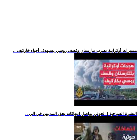
.. مسيرات أوكرانية تضرب تتارستان وقصف روسي يستهدف أحياء خاركيف
.. النشرة الصباحية | الحوثي يواصل انتهاكاته بحق المدنيين في الي