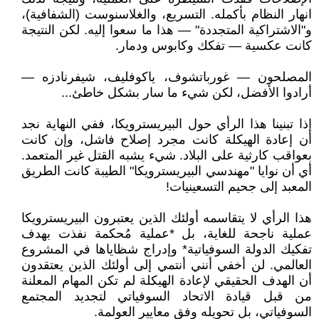
انهار النظام بأكمله. التسريع، والغلاسنوست (الشفافية)،
و"الاشتراكية المتجددة" — هذا ما سعوا إليه. لكن النتيجة
كانت عكسية — تفكك وكابوس ودمار.
المصلحون — غورباتشوف، ياكوفليف، شيفرنادزه —
أرادوا الأفضل، لكن شيء ما سار بشكل خاطئ...
إذا تبنينا هذا الرأي حول البيريسترويكا، ففي النهاية نجد
أن إعادة الهيكلة كانت مجرد إصلاح فاشل، وإن كانت
بعواقب كارثية على البلاد. شيء يشبه القتل غير المتعمد.
أي أن نوايا "مهندسي البيريسترويكا" الطيبة كانت الطريق
المعبد إلى جحيم التسعينيات!
هذا الرأي لا يتقاسمه أولئك الذين يعتبرون البيريسترويكا
عملية ناجحة للغاية، بل *عملية مُحكمة نفذت بهدف
تفكيك الدولة السوفياتية* وإدراج شظاياها في المشروع
العالمي. لن أخفي أنني أنتمي إلى أولئك الذين يعتقدون
أن الهدف الحقيقي لإعادة الهيكلة لم تكن المهام المعلنة
من قبل قيادة الاتحاد السوفياتي لتجديد المجتمع
السوفياتي، بل تحويله وفق معايير العولمة.