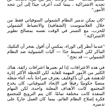
تجديد الاشتراكية ، بينما كنت أعرف جيدًا إلى أين تتجه
الأمور."
"كان يمكن تدمير النظام الشمولي السوفياتي فقط من
خلال الغلاسنوست (الشفافية) والانضباط الشمولي
للحزب، مع التستر في الوقت نفسه بمصالح تطوير
الاشتراكية."
"عندما أنظر إلى الوراء، يمكنني أن أقول بفخر أن التكتيك
الماكر لكن البسيط جدًا — آليات الشمولية ضد النظام
الشمولي — قد نجح."
في هذه الاعترافات، إذا لم نعتبرها اعترافات زائفة، هناك
الكثير من الأمور المهمة للغاية. لكن اللحظة الأكثر إثارة
للدهشة هي أن ياكوفليف يعترف صراحةً بأنه، أثناء شغله
منصبًا حكوميًا رفيعًا في الإتحاد السوفياتي، كان يخدع
المجتمع. كانت الأهداف المعلنة واحدة، لكن المهام
المنفذة كانت مختلفة تمامًا. كان يتم الترويج للمجتمع
فكرة إصلاح النظام القائم، بينما كان العمل جاريًا على
تدميره.