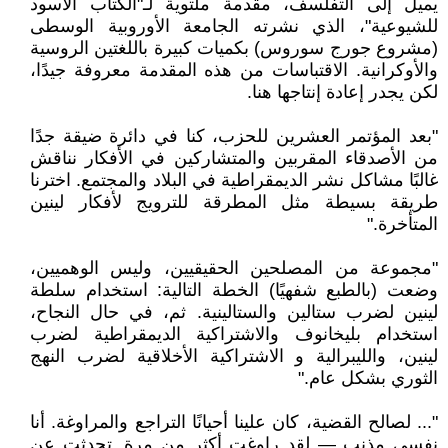
يميل إلى التفلسف، مقدمة ملتوية لـ"الكتاب الأسود
للشيوعية"، الذي نشرته الجامعة الأوروبية الوسطى
(مشروع جورج سوروس) بكميات كبيرة باللغتين الروسية
والأوكرانية. الاقتباسات من هذه المقدمة معروفة جيدًا،
لكن يجدر إعادة إنتاجها هنا.
"بعد المؤتمر العشرين للحزب، كنا في دائرة ضيقة جدًا
من الأصدقاء المقربين والمتشاركين في الأفكار نناقش
غالبًا مشاكل نشر الديمقراطية في البلاد والمجتمع. اخترنا
طريقة بسيطة مثل المطرقة للترويج لأفكار لينين
المتأخرة."
"مجموعة من المصلحين الحقيقيين، وليس الوهميين،
وضعت (بالطبع شفهيًا) الخطة التالية: استخدام سلطة
لينين لضرب ستالين والستالينية. ثم، في حال النجاح،
استخدام بليخانوف والاشتراكية الديمقراطية لضرب
لينين، والليبرالية و الاشتراكية الأخلاقية لضرب النهج
الثوري بشكل عام."
"... لصالح القضية، كان علينا أحيانًا التراجع والمراوغة. أنا
نفسي مذنب — لقد راوغت أكثر من مرة. تحدثت عن