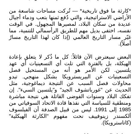
*كارثة ما فوق تاريخية* — تُركت مساحات شاسعة من
الأراضي الاستراتيجية، والتي دُفع ثمنها بتعب ودماء أجيال
عديدة من سكان البلاد، لمصيرها المجهول. في الوقت
نفسه، اختفى بديل مهم للطريق الرأسمالي للتنمية، مما
غيّر مسار التاريخ العالمي (إذا كان لهذا التاريخ مسارٌ
أصلاً).
البعض سيعترض الآن قائلاً: كل ما ذُكر لا يتعلق بإعادة
الهيكلة، بل بالفترة التي تلت أي التسعينيات أي عهد
يلتسين. لكن الأمر هو أنه من المستحيل فصل
التسعينيات عن البيريسترويكا بشكل منهجي. تبدو
محاولات فصل السبب عن النتيجة ديماغوجية، مثل
الحديث عن "غورباتشوف الجيد" و"يلتسين السيء". إن
تفكك البلاد وسنوات الفوضى القاتلة هي نتيجة مباشرة
ومنطقية للسياسة التي نفذها قادة الاتحاد السوفياتي من
1985 إلى 1991. ليس من قبيل الصدفة أن الفيلسوف
ألكسندر زينوفييف نحت مفهوم "الكارثة الهيكلية"
(كاتاسترويكا).