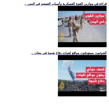
.. قراءة في موازين القوة العسكرية وأسباب التصعيد في اليمن
.. الحوثيون يستهدفون مواقع لقوات دفاع شبوة في بيحان