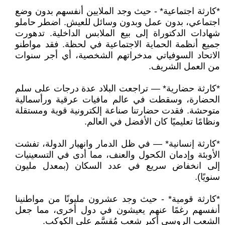
*كارثة اجتماعية* - حيث وجد الملايين أنفسهم بدون وضع
اجتماعي، بدون عمل وبدون وسائل للعيش. اضطر حاملو
شهادات الدكتوراة إلى بيع الملابس الداخلية. تدهورت
جميع أنظمة الحماية الاجتماعية في لحظة. فقد مواطنو
الاتحاد السوفياتي مدخراتهم الشخصية، أي أجر سنوات
من العمل الشريف.
*كارثة حضارية* — تراجعت البلاد عدة درجات على سلم
الحضارة، وسقطت في عالم مافيات عرقية ورأسمالية
متوحشة. فقدت حضارتنا صناعة إلكترونية قوية ومستقلة
ونظامًا تعليميًا كان الأفضل في العالم.
*كارثة إنسانية* — في ظل الدمار وانهيار الدولة، تفشت
الأوبئة وإدمان الكحول والعنف، مما أدى في التسعينيات
إلى انخفاض سريع في عدد السكان (بمعدل مليون
سنويًا).
*كارثة قومية* - حيث وجد عشرون مليونًا من مواطنينا
أنفسهم رغمًا عنهم يعيشون في دول أخرى، مما جعل
الشعب الروسي أكبر شعب مُقسَّم على الكوكب.