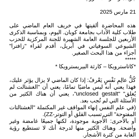
21 مارس 2025
هذه المحاضرة ألقيتها في خريف العام الماضي على
طلاب كلية الآداب بجامعة كوبان. اليوم، وبمناسبة الذكرى
الأربعين للجلسة العامة الشهيرة للجنة المركزية للحزب
الشيوعي السوفياتي في أبريل، أقدم لقراء "زافترا"
أجزاء من هذا البحث الصغير.
*****
*كاتاسترويكا – كارثة البيريسترويكا *
كُلُّ عالِمِ نَفْسٍ يَعْرفُ: إذا كان الماضي لا يزال يؤثر عليك،
فهذا يعني أنه ليس ماضيًا تمامًا، يعني أن "الغشتالت لم
يُغلق" "unclosed gestalt"، يعني أن هناك الكثير من
الأسئلة التي لم تُجب بعد.
(في علم النفس إنهاء المواقف غير المكتملة "الغشتالتات
المفتوحة" التي تسبب القلق أو التوتر-ZZ).
أو بالأحرى: الأُجوبة موجودة، لكنها جميعًا غامضة وغير
واضحة. وهناك الكثير منها لدرجة أنك لا تستطيع رؤية
الغابة من كثرة الأشجار.