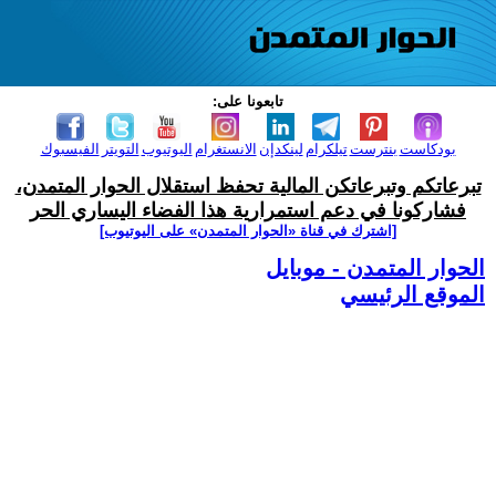
تابعونا على:
بودكاست
بنترست
تيلكرام
لينكدإن
الانستغرام
اليوتيوب
التويتر
الفيسبوك
تبرعاتكم وتبرعاتكن المالية تحفظ استقلال الحوار المتمدن،
فشاركونا في دعم استمرارية هذا الفضاء اليساري الحر
[اشترك في قناة ‫«الحوار المتمدن» على اليوتيوب]
الحوار المتمدن - موبايل
الموقع الرئيسي