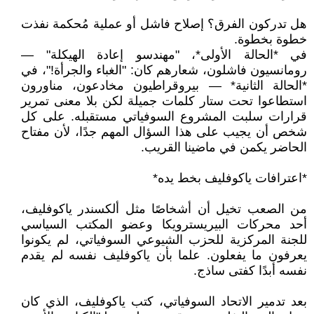
هل تدركون الفرق؟ إصلاح فاشل أو عملية مُحكمة نفذت
خطوة بخطوة.
في *الحالة الأولى*، "مهندسو إعادة الهيكلة" —
رومانسيون فاشلون، شعارهم كان: "الغباء والجرأة!"، في
*الحالة الثانية* — بيروقراطيون مخادعون، مناورون
استطاعوا تحت ستار كلمات جميلة لكن بلا معنى تمرير
قرارات سلبت المشروع السوفياتي مستقبله. على كل
شخص أن يجيب على هذا السؤال المهم جدًا، لأن مفتاح
الحاضر يكمن في ماضينا القريب.
*اعترافات ياكوفليف بخط يده*
من الصعب تخيل أن أشخاصًا مثل ألكسندر ياكوفليف،
أحد محركات البيريسترويكا وعضو المكتب السياسي
للجنة المركزية للحزب الشيوعي السوفياتي، لم يكونوا
يعرفون ما يفعلون. علما بأن ياكوفليف نفسه لم يقدم
نفسه أبدًا كفتى ساذج.
بعد تدمير الاتحاد السوفياتي، كتب ياكوفليف، الذي كان