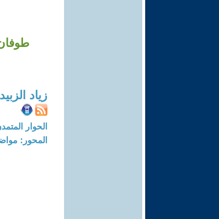
زياد الزبي
الحوار المتمدن-العدد: 8300 - 5
المحور: مواض