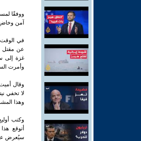
ووفقًا لمس
آمن وخاضع 
في الوقت 
غزة إلى س
وأمرت السك
وقال أميت 
لا تخفي ني
وهذا المشرو
وكتب أوليغ
أتوقع هذا
سيُعرض عليه