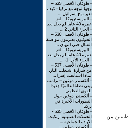
-
طوفان الأقصى 539 –
وجها لوجه مع تركيا - كيف
تغير نهج إسرائيل ...
-
البيريسترويكا – لغز
عمره 40 عاما لم يحل بعد
- الجزء الثاني 2 ...
-
طوفان الأقصى 538 –
الحوثيون يعتزمون مواصلة
القتال حتى النهاي ...
-
البيريسترويكا – لغز
عمره 40 عاما لم يحل بعد
- الجزء الأول 1- ...
-
طوفان الأقصى 537 –
من شرارة اشتعلت النار.
لماذا استأنفت إسرا ...
-
ألكسندر دوغين – ترامب
يبني نظامًا عالميًا جديدا
للقوى العظمى
-
ألكسندر دوغين حول
التطورات الأخيرة في
تركيا
-
طوفان الأقصى 535 -
ينيين من
الحملات الصليبية ارتكبت
الإبادة الجماعية ...
-
ألكسندر دوغين –