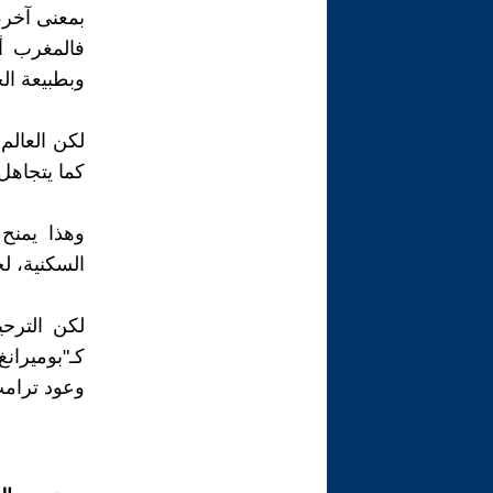
بمعنى آخر،
فالمغرب أي
وبطبيعة ال
لكن العالم
كما يتجاهل
وهذا يمنح
السكنية، لح
لكن الترح
كـ"بوميران
وعود ترامب