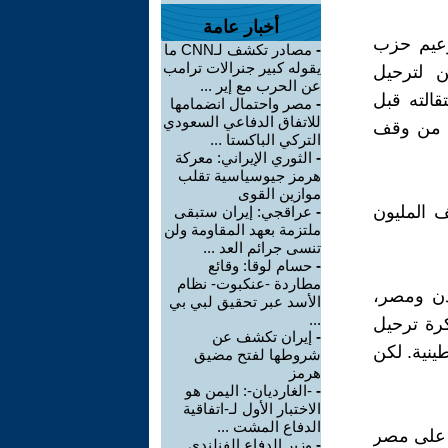
أخبار عامة
 زعيم حزب
-
مصادر تكشف لـCNN ما
يقوله كبير جنرالات ترامب
ين لترحيل
عن الحرب مع إير ...
قالته قبل
-
مصر واحتمال انضمامها
للاتفاق الدفاعي السعودي
ل من وقف
التركي الباكستا ...
-
الثوري الإيراني: معركة
هرمز جيوسياسية تقلب
موازين القوى
ف المليون
-
عراقجي: إيران ستبقى
ملتزمة بعهد المقاومة ولن
تنسى جرائم العد ...
-
حسام لوقا: وقائع
مطاردة -عنكبوت- نظام
دن ومصر،
الأسد عبر تحقيق لبي بي
...
كرة ترحيل
-
إيران تكشف عن
ينية. لكن
شروطها لفتح مضيق
هرمز
-
-الغارديان-: اليمن هو
الاختبار الأول لـ-اتفاقية
الدفاع المشت ...
ي على مصر
-
وزير الدفاع الفنلندي