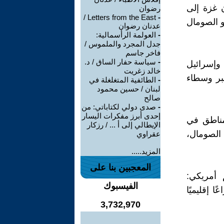
ية نقل سكان غزة إلى
رضوان
Letters from the East /
-
و الصومال
عدنان رضوان
-
العولمة الرأسمالية:
جدل المجرد والملموس /
فاخر جاسم
-
سياسة حفار الساق / د.
وإسرائيل
خالد زغريت
عبر وسطاء
-
الطائفية المتغلغلة في
لبنان / حسين محمود
صالح
-
صدى دولي لكتاباتي: من
إحدى أبرز مفكرات اليسار
مناطق في
الإيطالي إلى أ ... / رزكار
 الصومال،
عقراوي
المزيد.....
المعجبين بنا على
لى دعم أمريكي:
الفيسبوك
ا إقليميًا
3,732,970