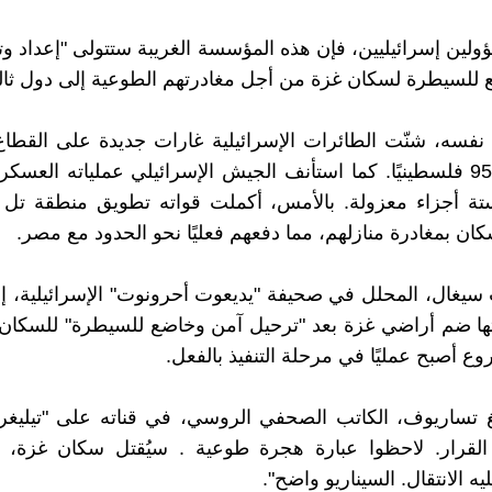
ؤولين إسرائيليين، فإن هذه المؤسسة الغريبة ستتولى "إعداد وت
للسيطرة لسكان غزة من أجل مغادرتهم الطوعية إلى دول ثالث
نفسه، شنّت الطائرات الإسرائيلية غارات جديدة على القطا
عن مقتل 95 فلسطينيًا. كما استأنف الجيش الإسرائيلي عملياته العسك
تة أجزاء معزولة. بالأمس، أكملت قواته تطويق منطقة تل 
ان بمغادرة منازلهم، مما دفعهم فعليًا نحو الحدود مع مصر.
سيغال، المحلل في صحيفة "يديعوت أحرونوت" الإسرائيلية، إ
تها ضم أراضي غزة بعد "ترحيل آمن وخاضع للسيطرة" للسكان 
ع أصبح عمليًا في مرحلة التنفيذ بالفعل.
 تساريوف، الكاتب الصحفي الروسي، في قناته على "تيليغرا
 القرار. لاحظوا عبارة هجرة طوعية . سيُقتل سكان غزة، 
 الانتقال. السيناريو واضح".