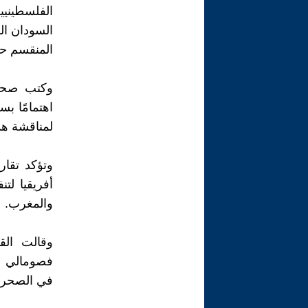
السودان الذ
المنقسم حي
وكتب صحفي
اهتمامًا ب
لمناقشة هذ
وتؤكد تقا
أفريقيا لت
والمغرب.
فصومالي لان
في الصحراء