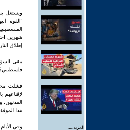
ويستغل بني
"القوة الي
الفلسطينيي
شهرين احت
إطلاق النار
يبقى السؤا
فلسطيني؟
فشلت محاو
لإقناعهم ب
المدنيين، 
هذا الموقف 
وفي الأيام
المزيد.....