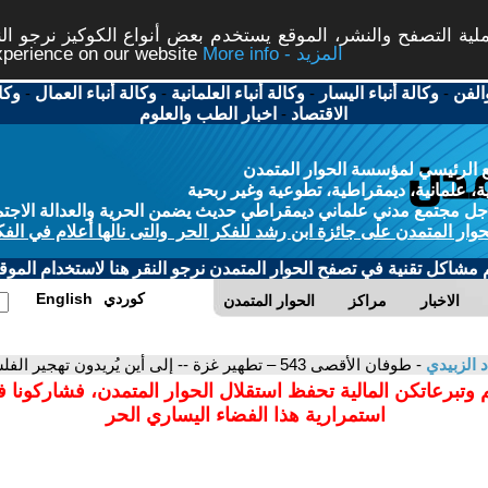
ة التصفح والنشر، الموقع يستخدم بعض أنواع الكوكيز نرجو النق
More info - المزيد
experience on our website
الفن
-
وكالة أنباء اليسار
-
وكالة أنباء العلمانية
-
وكالة أنباء العمال
-
وكا
الاقتصاد
-
اخبار الطب والعلوم
 الرئيسي لمؤسسة الحوار المتمدن
، علمانية، ديمقراطية، تطوعية وغير ربحية
ل مجتمع مدني علماني ديمقراطي حديث يضمن الحرية والعدالة الاجتم
حوار المتمدن على جائزة ابن رشد للفكر الحر والتى نالها أعلام في الفك
م مشاكل تقنية في تصفح الحوار المتمدن نرجو النقر هنا لاستخدام الموقع
كوردي
English
الاخبار
مراكز
الحوار المتمدن
د الزبيدي
- طوفان الأقصى 543 – تطهير غزة -- إلى أين يُريدون تهجير الفلسطينيين؟
 وتبرعاتكن المالية تحفظ استقلال الحوار المتمدن، فشاركونا 
استمرارية هذا الفضاء اليساري الحر