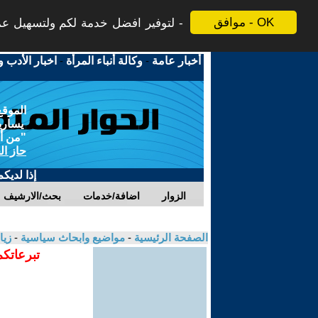
موافق - OK
لتوفير افضل خدمة لكم ولتسهيل عملي
أخبار عامة
-
وكالة أنباء المرأة
-
اخبار الأدب و
الموقع
يسارية
"من أج
حاز ال
إذا لديك
الزوار
اضافة/خدمات
بحث/الارشيف
الصفحة الرئيسية
-
مواضيع وابحاث سياسية
-
زيا
تبرعاتكم