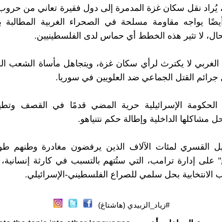
 يُراد نقل سكان غزة المدمرة إلى دول فقيرة تعاني من حرو
ضًا يواجه مقاومة مسلحة في الصحراء الغربية المطالبة با
حال، لا تثير هذه الخطط أي حماس لدى الفلسطينيين.
 الغربي لا يكترث لرأي سكان غزة، ويتجاهل مأساة الشعب ا
 جرائم القتل الجماعي ضد العلويين في سوريا.
 الحكومة الإسرائيلية حرية المضي قدمًا في القصف وتطهير
ل مشاكلها الداخلية وإطالة حكم نتنياهو.
يل القسري لمئات الآلاف الذين يرفضون مغادرة وطنهم طوع
غ" على إدارة ترامب، التي ستُتهم بالتسبب في كارثة إنسانية،
 الانتخابية بحل سلمي للصراع الفلسطيني-الإسرائيلي.
#زياد_الزبيدي (هاشتاغ)