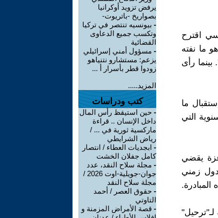
يرفض تزويد أوكرانيا
بصواريخ -باتريوت-
-
بيونسيه تنتصر في تركيا
وتكسب جميع الدعاوى
يسي اقترح
القضائية
ء، وهو ما نفته
-
مسؤول أمني إسرائيلي
يزعم: مستشارو نتنياهو
بينما رأى
زودوا قطر بأسرار أ ...
المزيد.....
كتب ودراسات
ستقبال ما
-
حين استيقظ رأس المال
لسنوية التي
داخل الإنسان .. قراءة
ماركسية ثورية في ... /
رياض الشرايطي
-
ابجديات العطاء / انتصار
كامل جفلان الخشت
غزة يقضي
-
مجلة سلاح النقد، عدد
 بجدول زمني
جوان-جويلية-اوت 2026 /
مجلة سلاح النقد
المبادرة.
-
حقوق العصر / أحمد
التاوتي
-
قصة الأمراض المزمنة و
لـ"ترحيل"
إفلاس الأطباء / عدنان