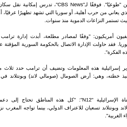
الفلسطينيين "طوعيًا". فوفقًا لـ"CBS News"، تدرس إمكان
ي يعاني من حرب أهلية، أو سوريا التي تشهد تطهيرًا عرقيًا، أ
ث تستمر النزاعات الدموية منذ سنوات.
ون أمريكيون: "وفقًا لمصادر مطلعة، أبدت إدارة ترامب 
سوريا. فقد حاولت الإدارة الاتصال بالحكومة السورية المؤقتة 
ه الفكرة".
رير إسرائيلية هذه المعلومات وتضيف أن ترامب حدد ثلاث 
نفيذ خطته، وهي: أرض الصومال (صومالي لاند) وبونتلاند في
وقالت القناة الإسرائيلية "N12": "كل هذه المناطق تحتاج إ
د وبونتلاند تسعيان للاعتراف الدولي، بينما تواجه المغرب نزاعً
 الغربية".