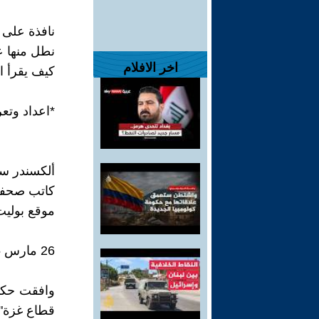
نافذة على 
نطل منها ع
اخر الافلام
كيف يقرأ ا
*اعداد وتع
ألكسندر س
كاتب صحف
موقع بوليت
26 مارس 2025
وافقت حكوم
قطاع غزة"،