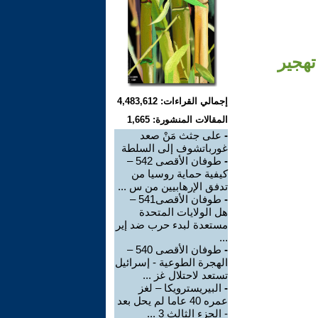
ون تهجير
إجمالي القراءات: 4,483,612
المقالات المنشورة: 1,665
-
على جثث مَنْ صعد
غورباتشوف إلى السلطة
-
طوفان الأقصى 542 –
كيفية حماية روسيا من
تدفق الإرهابيين من س ...
-
طوفان الأقصى541 –
هل الولايات المتحدة
مستعدة لبدء حرب ضد إير
...
-
طوفان الأقصى 540 –
الهجرة الطوعية - إسرائيل
تستعد لاحتلال غز ...
-
البيريسترويكا – لغز
عمره 40 عاما لم يحل بعد
- الجزء الثالث 3 ...