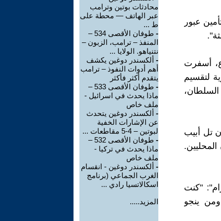
محادثات بوتين وترامب
عبر الهاتف — محطة على
أمين عبور
ط ...
-
طوفان الأقصى 534 –
ة".
المنفذ – ترامب، الزبون –
نتنياهو. الولايا ...
-
ألكسندر دوغين يكشف
ع، أسفرت
أهم أدوات النفوذ – ترامب
رية لتقسيم
يتقدم أكثر فأكثر
-
طوفان الأقصى 533 –
السلطان،
ماذا يحدث في اسرائيل -
ملف خاص
-
ألكسندر دوغين يتحدث
عن الإشارات الخفية
لبوتين – 4-5 مقاطعات ...
ن تل أبيب
-
طوفان الأقصى 532 –
المحليين.
ماذا يحدث في تركيا -
ملف خاص
-
ألكسندر دوغين - انقسام
الغرب الجماعي (برنامج
اسكالاتسيا رادي ...
م": "كنت
ومن ينجو
المزيد.....