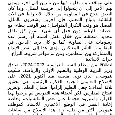
على مواقف يتم نقلهم فيها من تمرين إلى آخر، وينتهي
بهم الأمر إلى أن يتحولوا إلى فربسة للملل. وإذا كان
البعض ينجح في المقاومة من خلال الانخراط في الات
التلقائية باتباع المعلم، فإن آخرين يشعرون بالملل.
الفصل هو وقت التكرار المتواصل؛ يمر الوقت ببطء، مع
لحظات فارغة، دون فعل أي شيء. يقوم كل طفل
بتحديد منطقته من خلال نقش اسمه أو رسم عدة
رسومات على الطاولة، كما لو كان يريد "الدخول في
المقاومة". التأثير المعاكس: يؤدي هذا إلى نقص الإبداع
والمشاركة بين المعلمين، ومن ثم تتوافر شروط النزاع.
حراك الاساتذة
انطلاقا من مطلع السنة الدراسية 2023-2024، صادق
وزير التربية الوطنية والتعليم الأولي والرياضة، شكيب
بنموسى، الذي تولى منصبه منذ أكتوبر 2021، على
الإصلاح التعليمي الجديد. الفكرة الرئيسية هي تحقيق
ثلاثة أهداف: جعل التعليم إلزاميا، ضمان التعلم، وتعزيز
انفتاح المدارس. لكن أعضاء هيئة التدريس لم يرحبوا بهذا
القرار، واعتبروه هجوما على بعض المكتسبات، وخاصة
إعادة النظر في الوضع الاعتباري للأستاذ كموظف
عمومي. أكثر من ذلك، زاد هذا الإصلاح من ساعات