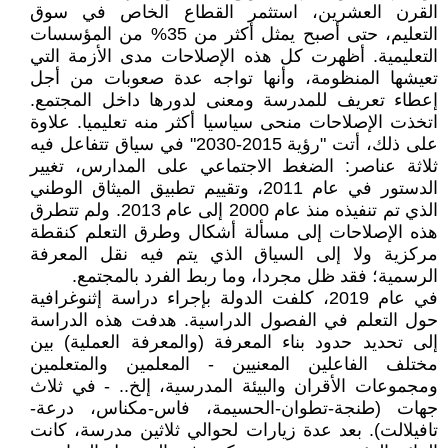
القرن العشرين، استثمر القطاع الخاص في سوق
التعليم، حتى أصبح يمثل أكثر من 35% من المؤسسات
التعليمية. أظهرت كل هذه الإصلاحات مدى الأزمة التي
تعيشها المنظومة، وأنها تواجه عدة صعوبات من أجل
إعطاء تعريف للمدرسة ومعنى لدورها داخل المجتمع.
اتخذت الإصلاحات منحى سياسيا أكثر منه تعليميا. علاوة
على ذلك، أتت "رؤية 2015-2030" في سياق تتفاعل فيه
ثلاثة عناصر: الضغط الاجتماعي على المدارس، تغيير
الدستور في عام 2011، وتقييم تطبيق الميثاق الوطني
الذي تم تنفيذه منذ عام 2000 إلى عام 2013. ولم تتطرق
هذه الإصلاحات إلى مسألة أشكال وطرق التعلم كنقطة
مركزية ولا إلى السياق الذي يتم فيه نقل المعرفة
الرسمية؛ فقد ظل مجردا، وما ربط الفرد بالمجتمع.
في عام 2019، كلفت الدولة بإجراء دراسة إثنوغرافية
حول التعلم في الفصول الدراسية. هدفت هذه الدراسة
إلى تحديد حدود بناء المعرفة (والمعرفة العملية) بين
مختلف الفاعلين المعنيين - المعلمين والمتعلمين
ومجموعات الأقران والبيئة المدرسية، إلخ.. - في ثلاث
جهات (طنجة-تطوان-الحسيمة، فاس-مكناس، درعة-
تافيلالت). بعد عدة زيارات لحوالي ثلاثين مدرسة، كانت