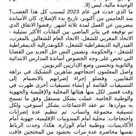
الوحيدة مالية، ليس إلا.
ما الذي حدث في عام 2023 ليسبب كل هذا الغضب؟
منذ الخامس من أكتوبر، تاريخ بدء الإصلاح، كان الأساتذة
مضربين عن العمل لمدة ثلاثة أشهر. رفضوا الاتفاق الذي
تم توقيعه في يناير الماضي بين النقابات الأكثر تمثيلية -
الاتحاد المغربي للشغل، الاتحاد العام للشغالين بالمغرب،
الفيدرالية الديمقراطية للشغل، الكونفدرالية الديمقراطية
للشغل - والحكومة. وتضمن النص حل العديد من القضايا
التي تخص على وجه الخصوص أساتذة المدارس الابتدائية
والثانوية وتحسين وضع الإداريين التربويين.
واصل المعلمون احتجاجهم شاهرين التشكيك في نزاهة
النقابيين، وفضلو إجراء إضرابهم بالانضمام إلى
التنسيقيات القائمة أو إنشاء تنسيقيات أخرى ظهرت في
وقت قصير. لكل منها هيئاتها المحلية والإقليمية والجهوية
والوطنية الخاصة. عملت بشكل مستقل وفق ما تسمح
به مواردها. تم عقد الاجتماعات بشكل أسبوعي، ولكل
تنسيقية مجموعة واتساب. تم تنظيم عدة إضرابات
واحتجاجات: محلية أمام المندوبيات الإقليمية، جهوية أمام
الأكاديميات، ووطنية أمام الوزارة. هكذا، وجدت الرباط
نفسها محاصرة عدة مرات بحشود من المحتجين فاقت