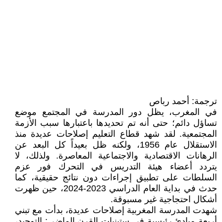
ترجمة: أحمد رباص
في المغرب، يظل دور المدرسة في المجتمع موضع
تساؤل دائم؛ حتى أنه تم تحديدها باعتبارها سبب الأزمة
المجتمعية. لقد شهد قطاع التعليم إصلاحات عديدة منذ
الاستقلال عام 1956، ولكنه ظل بعيداً كل البعد عن
الرهانات الاقتصادية والاجتماعية المعاصرة. ولذلك، لا
يتردد أعضاء هيئة التدريس في التحرك فور عزم
السلطات على تطبيق إجراءات دون نتائج حقيقية، كما
حدث في بداية العام الدراسي 2023-2024، حين ظهرت
أشكال احتجاجية غير مسبوقة.
شهدت المدرسة المغربية إصلاحات عديدة، بدأت مع تبني
أربعة مبادئ رئيسية في ستينيات القرن الماضي: التوحيد،