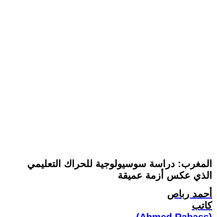
المغرب: دراسة سوسيولوجية للحراك التعليمي
الذي عكس أزمة عميقة
أحمد رباص
كاتب
(Ahmed Rabass)