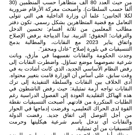
من حيث العدد 80 ألف متظاهرا حسب المنظمين (30
ألفاً حسب السلطات). وأصبحت معركة الأرقام ضرورية
لكلا الجانبين؛ علما أن وزارة الداخلية هي التي تتولى
التعامل مع قضية المتظاهرين بشكل رسمي. تكون دفتر
مطالب المعلمين من ثلاثة أقسام: تحسين الدخل
والترقيات؛ الحقوق؛ التربية. تبدأ الديباجة برفض الإصلاح
واتفاق يناير 2023 مع النقابات، والمطالبة بدمج
التنسيقيات في بلورة إصلاح "عادل ومحفز".
وجدت الحكومة والنقابات نفسيهما في مأزق، وباتت
شرعية نصوصهما موضع تساؤل. واضطرت النقابات إلى
رفض النظام الأساسي الجديد، الذي كانت أشادت به في
وقت سابق، على أساس أن الوزارة قامت بتغيير محتواه.
أدى الخلاف بين النقابات والسلطة التنفيذية إلى ترك
النقابات تواجه أزمة تمثيلية: حيث رفض الناشطون في
هذه الهياكل التقليدية العودة إلى الفصول الدراسية رغم
الطلبات المتكررة من قادتهم. أصبحت التنسيقيات نقطة
القوة لدى الحراك التعليمي، وفرضت إدماجها في الحوار
من أجل التوصل إلى اتفاق جديد. رفضت الدولة
والنقابات أي تدخل باسم شرعية هيكليتها وحرمت
التنسيقيات من أي تمثيلية.