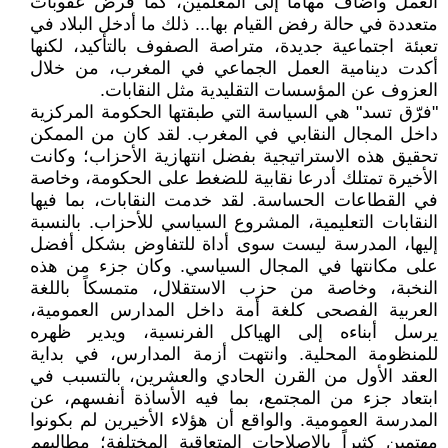
العمل وأضاف مهاما إلى المعلمين، كما فرض عقوبات
متعددة في حالة رفض القيام بها... ذلك ما أدخل البلاد في
تعبئة اجتماعية جديدة، متراصة الصفوف بالتأكيد، لكنها
أكدت دينامية العمل الجماعي في المغرب، من خلال
العزوف عن المؤسسات التقليدية مثل النقابات.
"فرّق تسد" هي السياسة التي طبقتها الحكومة المركزية
داخل المجال النقابي في المغرب. لقد كان من الممكن
تحقيق هذه الاستراتيجية بفضل انتهازية الأحزاب؛ وكانت
الأخيرة تمتلك أدرعا نقابية للضغط على الحكومة، وخاصة
في القطاعات الحساسة. لقد خدمت النقابات، بما فيها
النقابات التعليمية، المشروع السياسي للأحزاب. بالنسبة
إليها، المدرسة ليست سوى أداة للتفاوض بشكل أفضل
على مكانتها في المجال السياسي. وكان جزء من هذه
النخبة، وخاصة من حزب الاستقلال، متمسكاً باللغة
العربية الفصحى كلغة أمة داخل المدارس العمومية،
يرسل أبناءه إلى الهياكل الفرنسية، ويدير ظهره
للمنظومة المحلية. وانتهت أزمة المدارس، في بداية
العقد الأول من القرن الحادي والعشرين، بالتسبب في
ابتعاد جزء من المجتمع، بما فيه الأساذة أنفسهم، عن
المدرسة العمومية. والواقع أن هؤلاء الأخيرين لم بكونوا
مهتمين كثيراً بالإصلاحات المتعاقبة المختلفة؛ مطالبهم