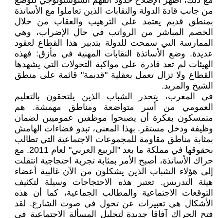
مع ذلك، أظهر الإصلاح حدود الفهم السوسيولوجي للوضع
من جانب قادة الدولة والنقابات الذين تعاملوا مع الأساتذة
بمنطق قديم يعتمد على الترهيب والعقاب من خلال
الخصم المباشر من الرواتب في حال الإضراب، وهي
الممارسة التي سمحت للدولة بتدبير هذا القطاع لعقود
عديدة. وضع الأساتذة النقابات المهنية في مأزق: فهذه
الهيئات لم تعد قادرة على مواكبة التحولات التي يشهدها
القطاع ولا تزال تعمل بعقلية "قديمة" قائمة على منطق
الشيخ والمريد.
في المغرب، يتحدر الشباب الذين يلتحقون بالتعليم
العمومي من أسر متواضعة ومناطق مهمشة. هم
متمسكون بفكرة أن يصبحوا موظفين عموميين لضمان
وظيفة ودخل مستقر. بهذا المعنى، تبدو فضاءات الهامش
بمثابة مناطق مقاومة للمجموعات الاجتماعية التي تطالب
بحقوقها في مملكة ما بعد "الربيع العربي" لعام 2011. مع
حراك الأساتذة، أصبح الأمر بمثابة تجربة احتجاجية انتقلت
إلى هؤلاء الشباب الذين يشكلون من الآن غالبية أعضاء
هيئة التدريس. تعتبر هذه الاحتجاجات وسيلة لتكثيف
التوقعات الاجتماعية والمطالب الجماعية، كما أن هذه
الأشكال هي تعبيرات عن تحول في صوت الشارع. لقد
فتح الحراك آفاقا جديدة لتحليل المسألة الاجتماعية في