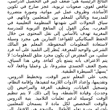
النتائج الرئيسية هي: ضعف كبير في التحصيل الدراسي،
تناقض لغوي، صعوبات تربوية، عجز صارخ في تكوين
الأساتذة، وظروف عمل غير مواتية، وصورة متضررة
للمدرسة وبالتالي للمعلم بين المتعلمين وآبائهم. في
سياق التحولات التي شهدتها المنظومة التعليمية في
المغرب، يمكن القول إن المناهج التربوية للمدرسة
المغربية تهدف بالأساس إلى نقل المحتوى من خلال
الحفظ الميكانيكي للقواعد؛ التمارين هي مجرد وسيلة
لاستعادة المعلومات المحفوظة. المعلم هو المالك
الشرعي والوحيد للمعرفة. يُنظر إلى التلميذ على أنه فرد
سلبي، من المفترض أن يكون مجرد متلق للمعلومات؛ لا
يتم الاعتراف بأنه يتمتع بأي كفاءة. وفي هذا السياق،
يصبح العنف الجسدي مشروعا، بل وعمليا ونافعا، لأنه
"يسهل" السيطرة الطبقية.
يجب على المعلم تدبير الوقت، وتخطيط الدروس،
وتقديمها، وإعداد الأدوات اللازمة لتنفيذها، وإقامة النظام،
وتسجيل الغيابات، وتنظيف الغرفة والمراحيض (إن
وجدت)، وقيادة الأنشطة، وما إلى ذلك. لا يتم تنظيم
الوقت كوسيلة لدعم تعلمات التلاميذ. بنية الدروس
والوقت المخصص لكل مادة لا يسمحان للمعلمين
باحترام وتيرة تعلم الأطفال. والنتيجة هي الافتقار إلى