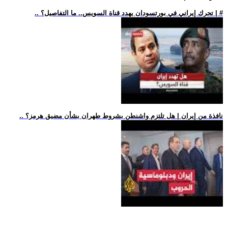
.. تحرك إيراني في بورتسودان يهدد قناة السويس.. ما التفاصيل؟ | #
.. نافذة من إيران | هل تلتزم واشنطن بشروط طهران بشأن مضيق هرمز؟