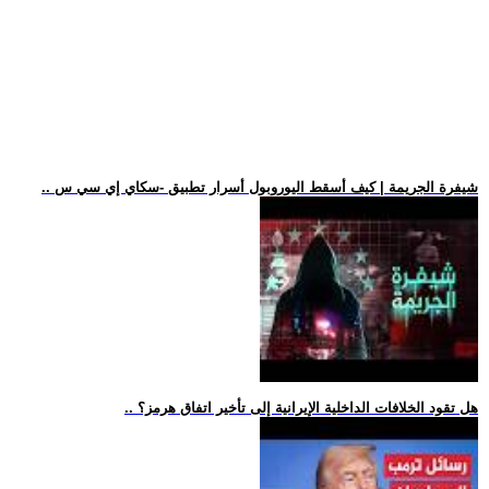
.. شيفرة الجريمة | كيف أسقط اليوروبول أسرار تطبيق -سكاي إي سي س
.. هل تقود الخلافات الداخلية الإيرانية إلى تأخير اتفاق هرمز؟