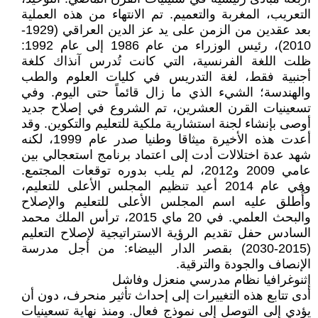
التعريب، المغربة والتعميم. تم الانتهاء من هذه العملية
بعد عقدين من الزمن على يد عز الدين العراقي (1929-
2010)، رئيس الوزراء من عام 1986 إلى عام 1992:
ظلت اللغة الفرنسية، التي كانت تُدرس آنذاك كلغة
أجنبية فقط، لغة التدريس في كليات العلوم والطب
والهندسة؛ الشيء الذي ما زال قائماً حتى اليوم. وفي
تسعينيات القرن العشرين، تم الشروع في إصلاح جديد
أوصى بإنشاء لجنة استشارية ملكية للتعليم والتكوين. وقد
أعدت هذه الأخيرة ميثاقا وطنيا صدر عام 1999، لكنه
شهد عدة اختلالات أدت إلى اعتماد برنامج استعجالي بين
عامي 2009 و2012، لم يلب بدوره توقعات المجتمع.
وفي عام 2014 أعيد تنظيم المجلس الأعلى للتعليم،
وأُطلق عليه اسم المجلس الأعلى للتعليم والإصلاح
والبحث العلمي. في 20 ماي 2015، ترأس الملك محمد
السادس حفل تقديم الرؤية الاستراتيجية لإصلاح التعليم
(2015-2030) بقصر الدار البيضاء: من أجل مدرسة
الإنصاف والجودة والترقية.
إثنوغرافيا نظام مدرسي منعزل وفاشل
أدى تتابع هذه التغييرات إلى إحداث تأثير منحرف، دون أن
يؤدي إلى التوصل إلى نموذج فعال. ومنذ نهاية تسعينيات