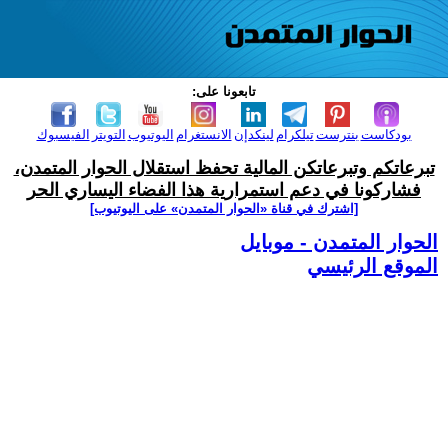
تابعونا على:
بودكاست
بنترست
تيلكرام
لينكدإن
الانستغرام
اليوتيوب
التويتر
الفيسبوك
تبرعاتكم وتبرعاتكن المالية تحفظ استقلال الحوار المتمدن،
فشاركونا في دعم استمرارية هذا الفضاء اليساري الحر
[اشترك في قناة ‫«الحوار المتمدن» على اليوتيوب]
الحوار المتمدن - موبايل
الموقع الرئيسي