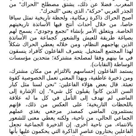
المغرب. فضلا عن ذلك، يشتق مصطلح "الحراك" من
الجذر العربي "حركة"، الذي يعني "التحرك".
أصبح الحراك ذاكرة زمكانية، ولحظة تاريخية تمثل سياقا
خاصا، من خلال أحداث أنتج فيها الأساتذة تاريخيتهم
الخاصة. ويتعلق الأمر بإنشاء "تجمع وجودي"، يسمح لهم
بصياغة طريقة للعيش والشعور كجماعة من الأساتذة
الذين يهاجمهم النظام، ومن خلاله يعطي الحراك شكلاً
لهذا المجتمع المتخيل. يتصرف الفاعلون كأفراد ينسقون
في ما بينهم وفقا لمصلحة مشتركة؛ متحدين مؤسسات
الوساطة (النقابات).
يستمد الفاعلون إحساسهم بالالتزام من مكان مشترك،
ومن ذخيرة عاطفية، وبهذا المعنى تعمل الخصوصية كقوة
تعبئة. قال بعض هؤلاء الفاعلين: "نحن لسنا مثل كبار
السن الذين كانوا يقبلون كل شيء". إن الإشارة إلى
الماضي لم تهدف إلى التأمل في كل ما له علاقة
باللحظات التاريخية؛ على العكس من ذلك، فإنهم
يستثمرون الماضي كمصدر مرجعي يغذي عملهم
الجماعي الحالي، من ناحية، ولكنه يعطي معنى للشعور
بالانتماء، من ناحية أخرى. إن الذخيرة الجماعية تجعل
الفاعلين يختارون عناصر الذاكرة التي يحكمون عليها بأنها