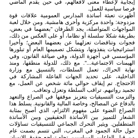
إيجابية لإعطاء معنى لأفعالهم، في حين يقدم الماضي
فرصا سياسية للعمل.
أظهرت تعبئة أساتذة المدارس العمومية علاقات قوة
مزدوجة: واحدة مركزية وأخرى هامشية. ومن خلال لعبة
المواجهات المتواصلة، يجد الطرفان "بعضهما في بعض،
بطريقة شكلا سلسلة أو نظاما، أو على العكس من ذلك،
فجوات وتناقضات تعزلهما عن بعضهما البعض؛ وأخيرا
استراتيجيات ينفذونها، ويتشكل تصميمها العام أو تبلورها
المؤسسي في أجهزة الدولة، وفي صياغة القانون، وفي
الهيمنات الاجتماعية...". مع ذلك، للدولة منطقها، ومنذ
نهاية الحراك، تعمل السلطات، بالتنسيق مع وزارة
الداخلية، على تحديد الجهات الفاعلة المشاركة في
الاحتجاج. تم إيقاف حوالي مائة شخص عن العمل، مع
تجميد رواتبهم. تراقب السلطة وتعزل وتعاقب.
والتزمت التنسيقيات بتعزيز موقفها في الصراع والتعهد
بالدفاع عن المصالح، وخاصة المالية والقانونية. يسلط هذا
الصراع الضوء على مفهوم الالتزام، الذي أصبح بمثابة
الشعار للتمييز بين الأساتذة الحقيقيين وبين الأساتذة
المتطفلين. ويثير التحرك الجماعي للتنسيقيات تساؤلات
حول حالة الجمود في المغرب، التي تتسم بصمت عام
من قبل الفاعلين السياسيين تجاه تراجع حقوق الإنسان