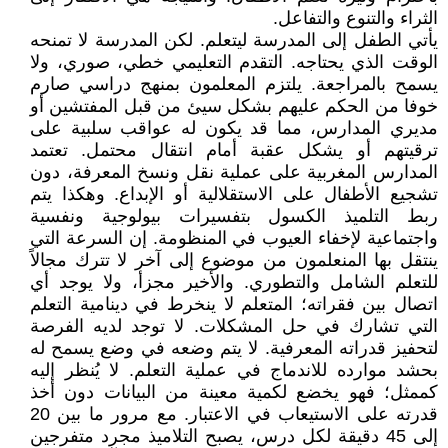
الثراء والتنوع والتفاعل.
يأتي الطفل إلى المدرسة ليتعلم. لكن المدرسة لا تمنحه
الوقت الذي يحتاجه. التقدم التعليمي خطي، صوري، ولا
يسمح بالمراجعة. يلتزم المعلمون بمنهج دراسي صارم
خوفا من الحكم عليهم بشكل سيئ من قبل المفتشين أو
مديري المدارس، مما قد يكون له عواقب سلبية على
ترقيتهم أو يشكل عقبة أمام انتقال محتمل. تعتمد
المدارس المغربية على عملية نقل ونسخ المعرفة، دون
تشجيع الأطفال على الاستقلالية أو الإبداع. وهكذا يتم
ربط التلميذ الكسول بتفسيرات بيولوجية ونفسية
واجتماعية لإخفاء العيوب في المنظومة. إن السرعة التي
ينتقل بها المنعلمون من موضوع إلى آخر لا تترك مجالاً
للتعلم الشامل والتطوري. والأخير مجزأ، ولا يوجد أي
اتصال بين فقراته؛ المتعلم لا ينخرط في دينامية التعلم
التي تشارك في حل المشكلات. لا توجد لديه الفرصة
لتحفيز قدراته المعرفية. لا يتم وضعه في وضع يسمح له
بحشد موارده للاندماج في عملية التعلم. لا يُنظر إليه
كممثل؛ فهو يخضع لكمية معينة من البيانات دون أخذ
قدرته على الاستيعاب في الاعتبار. مع مرور ما بين 20
إلى 45 دقيقة لكل درس، يصبح التلاميذ مجرد متفرجين