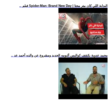
.. فيلم Spider-Man: Brand New Day | البداية اللي كان بيتر محتا
.. محمد عدوية يكشف كواليس ألبومه الجديد ومشروع عن والده أحمد عد