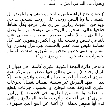
ويحول ماء النباعي المرّ إلى عسل .
(( جفنك جنح فراشة غض و احجاره جفني و ما غمض يال
التمشي بيا ويا النبض روحي على روحك تنسحن ... حن
بويه حن , عيونك زرازير البراري بكل فرحها بكل نشاط
جناحها بعالي السحر, و الروح مني عوسجة بر , ما وصل
ليها الندى , و لا جاسها بقطرة المطر , وصفولي عنك
يالنباعي تفيض و تعنيت ليلة ويا الكمر ,وصفولي عنك كل
مسامة تفيض منك عطر يالحسنك نهر..تنزل بصدري ويا
النفس و بدمي غصبن تنعجن , و أشهق و اصعدك للسما ,
بحسرات و بعنة حزن .... حن بوي حن )) .
لا ندخل دائرة البهجة الكونية الكبرى كاملة , في ديوان ((
للريل وحمد )) , والتي ينطلق فيها مظفر من مركز همّه
الفردي لعشقه أو لحزبه بعد ان انسحب وانشق عنه , إلّا
بعد أن يمهّد الطريق عبر سلسة القصائد لنتقبل الجرعات
الكبرى المدوّخة لحب الوطن او الحبيب , جرعات يقطع
بها خطوة واسعة من الطريق في قصيدته (( زرازير
البراري )) التي أعجبت أو أثرت بصاحبنا المندلاوي , والتي
قدّم لها مظفر بجملة : (( أغنية عن النبع الذي يسهر)) ,