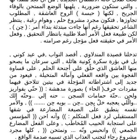
, والتي ستكون ضرورية , يلهبها الوضع الممتحن بالوفاء
الجريح , لكنها ( حبسة ) الروح العاشقة , المطلوب
تجاوزها , فتكون مجرد مشروع حلم , وهوام رغبة , ينتظر
الشاعر تحقيقها رغم أنها جاءت مبتدئة بنداء آمر : ( حِن ) ,
لكن طبيعة فعل الأمر أصلا طلبية بانتظار التحقيق , وفعل
الأمر في حقيقته فعل مؤجل رغم صرامته .
تدخلنا قصيدة المندلاوي , أقصد النواب ,في عيد كوني ,
بل في بؤرة سكرة كونية هائلة , التي سرعان ما يصحو
منها العاشق الذي حلّق على أجنحة الحلم , على قساوة
الفجوة بين واقعه الفعلي وآماله المتخيلة , فيعود من
جديد إلى اشتراطاته المؤجلة في بيتين تتلاحق فيهما
مفردات حرف( الحاء ) بصورة مدهشة : (( حنّي بفواريز
ولحن ..حنّة حمامات السجن .. حنه إلي ..وحنّه إلك
..والّلي يعجبه خلّ يِحِن ..حِن .. بويه حِن ....... )) , والأمر
نفسه ينطبق على الصيغة المضارعة في شقها
المستقبلي لرد فعل المتكلم : )) وآنه احن (( المؤسس
على استجابة الحبيب المُخاطَب , وعلى الفعل المضارع
الجمعي )) وانحبس ونّه ... ونمتحن (( , كلها مجرد
مشروع رجاء لتجنب العذاب الذي تسببه صدمة الواقع .