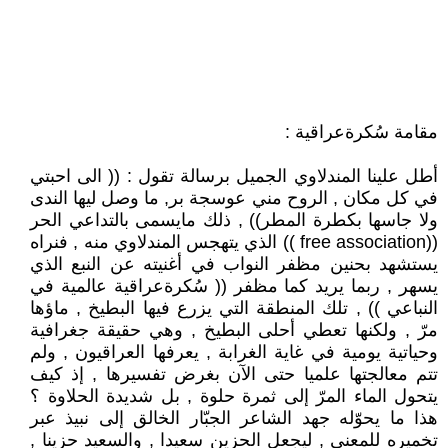
مقامة سُكرةعراقية :
أطل علينا المندلاوي الجميل برسالة تقول : (( الى احبتي
في كل مكان , الروح مني عوسجة بر, ما وصل ليها الندى
ولا جاسها بكطرة المطر)) , ذلك مايسمى بالتداعي الحر
((free association )) الذي يتهجس المندلاوي منه , فنراه
يستشهد بحنين مظفر النواب في أغنيته عن النبع الذي
يسهر , ربما يريد كما مظفر (( سُكرةعراقية عالمية في
النباعي )) , تلك المنطقة التي يزرع فيها البطيخ , ماؤها
مرّ , ولكنها تعطي أحلى البطيخ , وهي حقيقة جغرافية
وحياتية يومية في غاية الغرابة , يعرفها العراقيون , ولم
تتم معالجتها علميا حتى الآن بغرض تفسيرها , إذ كيف
يتحول الماء المرّ إلى ثمرة حلوة , بل شديدة الحلاوة ؟
هذا ما يحوّله جهد الشاعر الجبّار الخالق إلى نبيذ عبر
تخميره للمعنى , ليجعل الحزين سعيدا , والسعيد حزينا ,