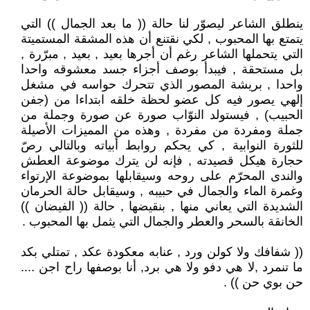
ينطلق الشاعر ليصوّر لنا حالة (( ما بعد الجمال )) التي
يتمتع بها المحبوب , لكي نقتنع أن هذه المشقة المستميتة
التي يتحملها الشاعر رغم أن أجرها بعيد , بعيد , مبرّرة ,
بل مستحقة , فيبدأ بوصف أجزاء جسد معشوقه واحدا
واحدا , بريشة المصور الذي تتحرك حواسه في مشغل
إلهي يصور فيه كل عضو لحظة خلقه ابتداءا من (جفن
الحبيب) , فيستولد النوّاب صورة عن صورة وجملة من
جملة ومفردة من مفردة , وهذه من المميزات الأصيلة
للثورة النوابية , كي يحكم روابط أبياته وبالتالي رصّ
حجارة هيكل قصيدته , فإنه لن يترك موضوعة العطش
والندى المحرّم على روحه وسيقابلها بموضوعة الإرتواء
وغمرة الماء والجمال في حبيبه , وسيقابل حالة الحرمان
الشديدة التي يعاني منها , بنقيضها , حالة (( الفيضان ))
الخانقة بالسحر والعطر والجمال التي يثمل بها المحبوب .
(( شفافك ولا كولن ورد , عنابه معكودة عكد , تمتلي بكد
ما تنمرد ,لا هي دفو ولا هي برد, أنا بوصفها راح اجن ....
حن بوي حن )) .