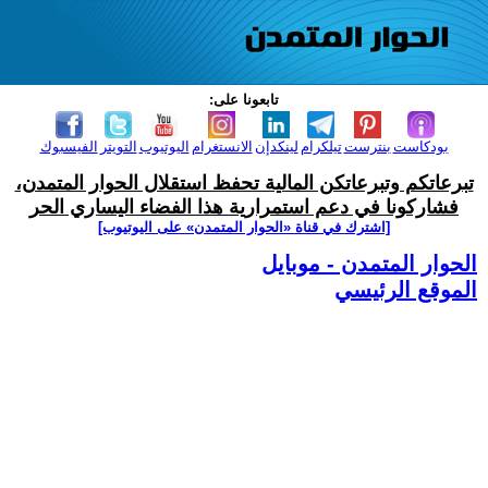
تابعونا على:
بودكاست
بنترست
تيلكرام
لينكدإن
الانستغرام
اليوتيوب
التويتر
الفيسبوك
تبرعاتكم وتبرعاتكن المالية تحفظ استقلال الحوار المتمدن،
فشاركونا في دعم استمرارية هذا الفضاء اليساري الحر
[اشترك في قناة ‫«الحوار المتمدن» على اليوتيوب]
الحوار المتمدن - موبايل
الموقع الرئيسي