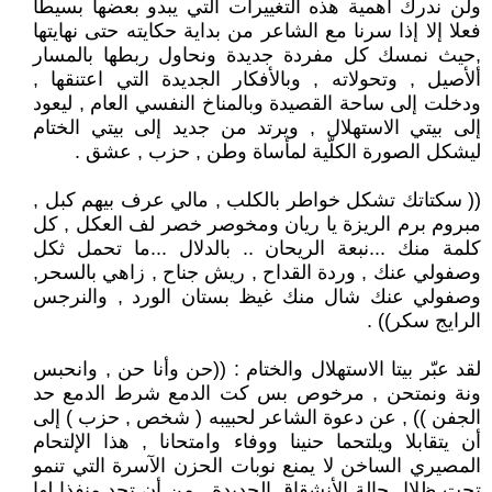
ولن ندرك أهمية هذه التغييرات التي يبدو بعضها بسيطا
فعلا إلا إذا سرنا مع الشاعر من بداية حكايته حتى نهايتها
,حيث نمسك كل مفردة جديدة ونحاول ربطها بالمسار
ألأصيل , وتحولاته , وبالأفكار الجديدة التي اعتنقها ,
ودخلت إلى ساحة القصيدة وبالمناخ النفسي العام , ليعود
إلى بيتي الاستهلال , ويرتد من جديد إلى بيتي الختام
ليشكل الصورة الكلّية لمأساة وطن , حزب , عشق .
(( سكتاتك تشكل خواطر بالكلب , مالي عرف بيهم كبل ,
مبروم برم الريزة يا ريان ومخوصر خصر لف العكل , كل
كلمة منك ...نبعة الريحان .. بالدلال ...ما تحمل ثكل
وصفولي عنك , وردة القداح , ريش جناح , زاهي بالسحر,
وصفولي عنك شال منك غيظ بستان الورد , والنرجس
الرايج سكر)) .
لقد عبّر بيتا الاستهلال والختام : ((حن وأنا حن , وانحبس
ونة ونمتحن , مرخوص بس كت الدمع شرط الدمع حد
الجفن )) , عن دعوة الشاعر لحبيبه ( شخص , حزب ) إلى
أن يتقابلا ويلتحما حنينا ووفاء وامتحانا , هذا الإلتحام
المصيري الساخن لا يمنع نوبات الحزن الآسرة التي تنمو
تحت ظلال حالة الأنشقاق الجديدة , من أن تجد منفذا لها