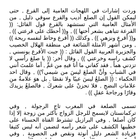
وردت إشارات في اللهجات العامية إلى القرع , حتى
ليمكن القول إن الصلع أديب والقرع سوقي ذليل , من
الأمثال العامية التي تستشهد بالقرع قول القائل: ((
القرعة تتباهى بشعر أختها )) , و(( أحطك على قرعتي )) ,
و(( أقرع ونزهي )) , وكذلك (( أقرع وحاط لنفسه ريحة ))
, ومن أشهر الأمثلة الشائعة في منطقة الهلال الخصيب
والجزيرة العربية القول القائل : (( جبت الأقرع يونسني ,
كشف راسه وخرعني )) , وقال آخر: (( يا صلعَ رأسي لا
تزدني هماً , فقد كفاني ما أنا فيهِ من غمِّ , أما علمتَ أنني
في الشبابِ وأنَّ الصلعَ ليسَ من شيمي؟)) , وقال احد
الحكماء : (( الصلعُ ليسَ عيبًا ولا نقصًا , بل هوَ علامةٌ من
علاماتِ النضجِ , فلا تحزنْ على شعركَ , فالصلعُ يزيدكَ
وقارًا ورجاحةَ عقلِ )) .
تسمى الصلعة في المغرب تاج الرجولة , وفي
تركمانستان لايسمح للرجل الزواج بأكثر من زوجة إلا إذا
كان أصلعا , وفي البرازيل تشترط الفتاة الحسناء على
خطيبها الكشف على شعر رأسه لتضمن أنه ليس كثيفا
فزيادة الشعر دليل أنوثة ونقص فى الخصوبة , وفي