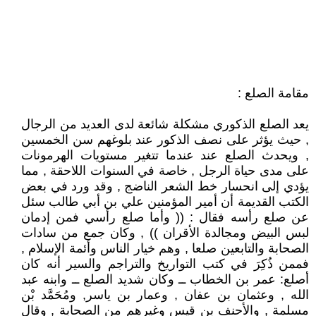
مقامة الصلع :
يعد الصلع الذكوري مشكلة شائعة لدى العديد من الرجال
, حيث يؤثر على نصف الذكور عند بلوغهم سن الخمسين
, ويحدث الصلع عند عندما تتغير مستويات الهرمونات
على مدى حياة الرجل , خاصة في السنوات اللاحقة , مما
يؤدي إلى انحسار خط الشعر الناضج , وقد ورد في بعض
الكتب القديمة أن أمير المؤمنين علي بن أبي طالب سئل
عن صلع رأسه فقال : (( وأما صلع رأسي فمن إدمان
لبس البيض ومجالدة الأقران )) , وكان جمع من سادات
الصحابة والتابعين صلعا , وهم خيار الناس وأئمة الإسلام ,
فممن ذُكِرَ في كتب التواريخ والتراجم والسير أنه كان
أصلع: عمر بن الخطاب ــ وكان شديد الصلع ــ وابنه عبد
الله , وعثمان بن عفان , وعمار بن ياسر, ومُحَمَّد بْن
مسلمة , والأحنف بن قيس وغيرهم من الصحابة , وقال