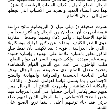
الرجال الصلع أجمل , كذلك القبعات الرياضية (البينيز) ,
لهذا تجد النساء العديد والعديد من الأسباب التي تجعلها
تميل الى الرجل الأصلع.
نشرت صحيفة (( ديلي ميل )) البريطانية نتائج دراسة
علمية أظهرت أن الصلعان من الرجال هم أكثر نضجاً من
الناحية الاجتماعية , وأكثر ذكاء وتعليماً وصدقاً , مقارنة
بذوي الشعر الكثيف , ونقلت عن دكتور فرانك موسكاريلا
, الذي قاد الدراسة , قوله : لقد تكهنت بأن نمط صلع
الذكور تطور باعتباره علامة على الهدوء , وإشارة حميدة
لهيمنة غير مهددة , ولكي يتفهموا السر في دوام الصلع ,
طلب الباحثون من عدد من الناس القيام بالمشاهدة
وتحديد معدل الصلع لدى مجموعة من الرجال بهدف
قياس الجاذبية الجسدية والعدوانية والمهادنة والنضج
الاجتماعي , بما يشمل قياسا لعوامل الصدق , والذكاء ,
والمكانة الاجتماعية , وأظهرت النتائج أن الرجال ممن
لديهم شعر بكامل الرأس حصلوا على أدنى الدرجات فيما
يخص النضج الاجتماعي , أما الرجال الذين لديهم صلع
جزئي فقد جاء ترتيبهم أعلى , بينما تربع الصلع على
القمة.