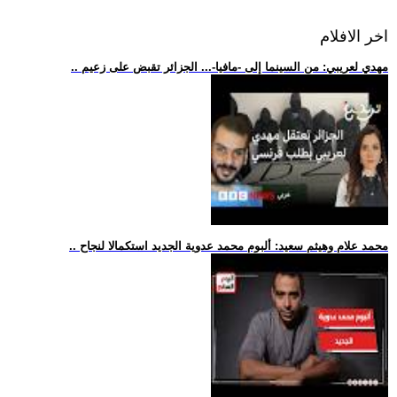
اخر الافلام
.. مهدي لعريبي: من السينما إلى -مافيا-... الجزائر تقبض على زعيم
.. محمد علام وهيثم سعيد: ألبوم محمد عدوية الجديد استكمالا لنجاح