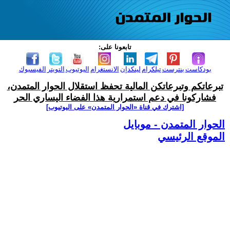
تابعونا على:
بودكاست
بنترست
تيلكرام
لينكدإن
الانستغرام
اليوتيوب
التويتر
الفيسبوك
تبرعاتكم وتبرعاتكن المالية تحفظ استقلال الحوار المتمدن،
فشاركونا في دعم استمرارية هذا الفضاء اليساري الحر
[اشترك في قناة ‫«الحوار المتمدن» على اليوتيوب]
الحوار المتمدن - موبايل
الموقع الرئيسي