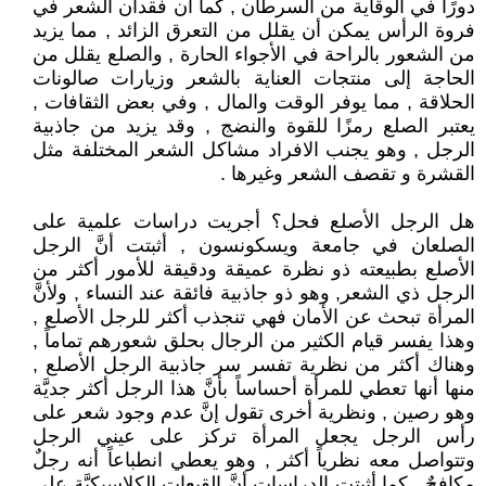
دورًا في الوقاية من السرطان , كما ان فقدان الشعر في
فروة الرأس يمكن أن يقلل من التعرق الزائد , مما يزيد
من الشعور بالراحة في الأجواء الحارة , والصلع يقلل من
الحاجة إلى منتجات العناية بالشعر وزيارات صالونات
الحلاقة , مما يوفر الوقت والمال , وفي بعض الثقافات ,
يعتبر الصلع رمزًا للقوة والنضج , وقد يزيد من جاذبية
الرجل , وهو يجنب الافراد مشاكل الشعر المختلفة مثل
القشرة و تقصف الشعر وغيرها .
هل الرجل الأصلع فحل؟ أجريت دراسات علمية على
الصلعان في جامعة ويسكونسون , أثبتت أنَّ الرجل
الأصلع بطبيعته ذو نظرة عميقة ودقيقة للأمور أكثر من
الرجل ذي الشعر, وهو ذو جاذبية فائقة عند النساء , ولأنَّ
المرأة تبحث عن الأمان فهي تنجذب أكثر للرجل الأصلع ,
وهذا يفسر قيام الكثير من الرجال بحلق شعورهم تماماً ,
وهناك أكثر من نظرية تفسر سر جاذبية الرجل الأصلع ,
منها أنها تعطي للمرأة أحساساً بأنَّ هذا الرجل أكثر جديَّة
وهو رصين , ونظرية أخرى تقول إنَّ عدم وجود شعر على
رأس الرجل يجعل المرأة تركز على عيني الرجل
وتتواصل معه نظرياً أكثر , وهو يعطي انطباعاً أنه رجلٌ
مكافحٌ , كما أثبتت الدراسات أنَّ القبعات الكلاسيكيَّة على