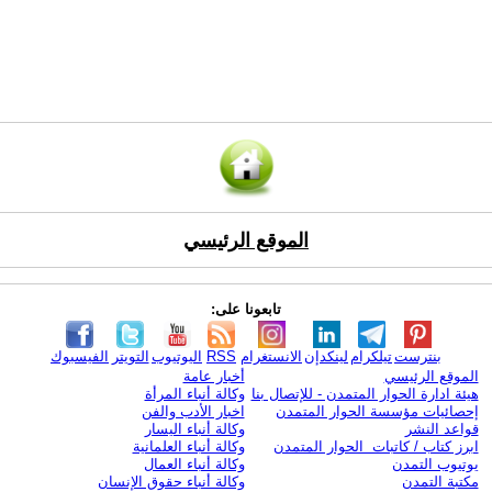
الموقع الرئيسي
تابعونا على:
بنترست
تيلكرام
لينكدإن
الانستغرام
RSS
اليوتيوب
التويتر
الفيسبوك
الموقع الرئيسي
أخبار عامة
هيئة ادارة الحوار المتمدن - للإتصال بنا
وكالة أنباء المرأة
إحصائيات مؤسسة الحوار المتمدن
اخبار الأدب والفن
قواعد النشر
وكالة أنباء اليسار
ابرز كتاب / كاتبات الحوار المتمدن
وكالة أنباء العلمانية
يوتيوب التمدن
وكالة أنباء العمال
مكتبة التمدن
وكالة أنباء حقوق الإنسان