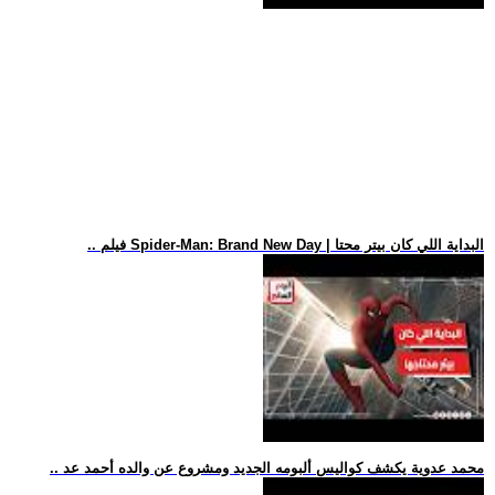
.. فيلم Spider-Man: Brand New Day | البداية اللي كان بيتر محتا
.. محمد عدوية يكشف كواليس ألبومه الجديد ومشروع عن والده أحمد عد