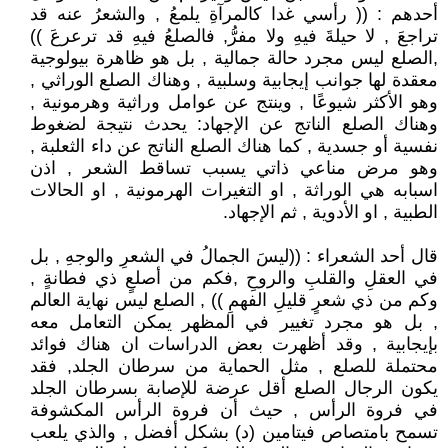
أحدهم : (( رأسي غدا كالمرآةِ يلمعُ , والشعرُ عنه قد
تراجعَ , لا حيلةَ فيهِ ولا مفرُّ, فالصلعُ فيهِ قد ترعرعَ ))
,الصلع ليس مجرد حالة جمالية , بل هو ظاهرة بيولوجية
معقدة لها جوانب إيجابية وسلبية , وهناك الصلع الوراثي ,
وهو الأكثر شيوعًا , وينتج عن عوامل وراثية وهرمونية ,
وهناك الصلع الناتج عن الإجهاد: يحدث نتيجة لضغوط
نفسية أو جسدية , كما هناك الصلع الناتج عن داء الثعلبة ,
وهو مرض مناعي ذاتي يسبب تساقط الشعر , اذن
اسبابه هي الوراثة , او التغيرات الهرمونية , او الحالات
الطبية , او الأدوية , ثم الإجهاد.
قال أحد الشعراء : ((ليسَ الجمالُ في الشعرِ والوجهِ , بل
في العقلِ والقلبِ والروحِ ,فكم من أصلعٍ ذي فطانةٍ ,
وكم من ذي شعرٍ قليلِ الفهمِ )) , الصلع ليس نهاية العالم
, بل هو مجرد تغيير في المظهر يمكن التعامل معه
بإيجابية , وقد أظهرت بعض الدراسات ان هناك فوائد
محتملة للصلع , مثل الحماية من سرطان الجلد, فقد
يكون الرجال الصلع أقل عرضة للإصابة بسرطان الجلد
في فروة الرأس , حيث أن فروة الرأس المكشوفة
تسمح بامتصاص فيتامين (د) بشكل أفضل , والذي يلعب