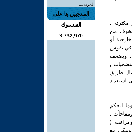
المزيد.....
المعجبين بنا على
مكترثة ,
الفيسبوك
الخوف من
3,732,970
ارجية أو
ا في نفوس
ن , ويضعف
تضحيات ,
نضال طريق
 استعداد
وما الحكم
ومفاجآت ,
مرافقة (
 ويبكي مع