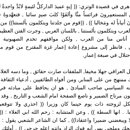
ي في قصيدة الوتري: (( إيهٍ عميدَ الداركلُّ لئيمةٍ لابُدَّ واجدةٌ ل
لمستعمِرونَ فرائساً منَّا وألفَوْا كلبَ صيدٍ سائبا , فتعهَّدوهُ 
بْرُونَ أنياباً له ومَخالبا )) , ((قوم من جلدتنا ويتكلمون بألسنتنا)) م
عرب ويتكلمون بألسنتنا , باللسان العربي , وجرت الفتن العظيم
أناس منا من العرب , ولكن مواقفهم تخدم الصهيونية 
 , فانظر إلى مشروع إعادة إعمار غزة المقترح من قوم من 
حتلال في صبغة إعمار.
 العراقي جهلا مخيفا, الملفقات صارت حقائق , وما دسه الغلاة
 ممنهج من على المنابر, ومن أفواه الطائفيين , أدعياء الثقافة 
ه السياسي صاحب المبادئ , هو ان يحافظ على مبادئه في 
كون مرتاح الضمير و ناصع الصفحة امام الشعب و التاريخ , وقد
ل لزوجته ذات يوم حينما كان وزيرا (( احذري ولا تتوقعي
. . انها السطة )) , وعن المتشابه : رحم الله ابي العلاء : (
ا ويبغضني ضميرا واعتقادا)) , كما ان الشاعر الشعبي يقول : (
ك وملحي بس أنه فوك الزاد وانته اعله جرحي )) , أولئك ه