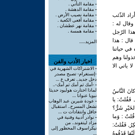
-
مقامة التأني .
-
مقامة الدهشة .
اد الذّئب
-
مقامة نصيب الأرض .
-
مقامة أفعى الكعبة .
وقال له :
-
مقامة نهر عطشان .
-
مقامة همسة .
هذا الرّجل
 قال : هذا
المزيد.....
ه في حياتنا
خذولنا وهم
اخبار الأدب والفن
ا ياتي الا
-
الاشتراكات الشهرية في
-إنستغرام- تصبح مصدر
دخل جديد.. تعرف ع ...
-
-أمك ثم أمك ثم أمك-..
لماذا اختارت هوليود حديثا
 النَّاسُ
نبويا عنوانا ...
 , فَقُلتُ: يا
-
عودة شيرين عبد الوهاب
تشعل المسرح.. استقبال
لخَيْرِ شَرٌّ؟
حافل وانتقادات ت ...
 قُلتُ : وَما
-
نوادر أدبية وفنية في
مزاد ليتفوند.. من
كِرُ, فَقُلتُ:
نيكراسوف المحظور إلى
ْهَا قَذَفُوهُ
...