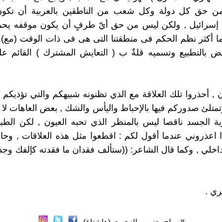
من حق كل دولة وكل شعب من الناطقين بالعربية أن تكون
إسرائيل , ولكن ليس من حق أيّ طرفٍ أن يكون موقفه يح
ا أكثر نظم الحكم فى منطقتنا التى هى فى ذات الوقت (مع) 
ض بالتطبيع وتسميه قلةٌ ب ( التعايش المشترك ) القائم ع
ون , أحذروا تلك العلاقة مع الذي تظنونه شبيهكم والتي تؤذيكم
متلئ صدوركم فيها بالإحباط واليأس والشك , بعض العاهات لا دوا
ؤية الجسد ناقصا ليس بالمنظر الذي تحبه العيون , لكن الطب
لذا اعذروني عندما أقول لكم : اقطعوا مثل هذه العلاقات , وح
اخلي , وكما قال الشاعر: ((ستألف فقدان ما فقدته كإلفك وجد
ري .
#صباح_حزمي_الزهيري (هاشتاغ)