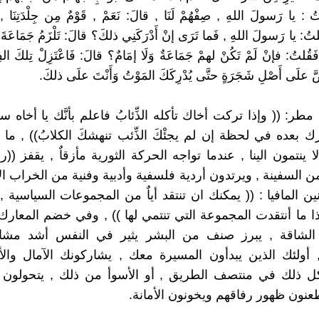
ُ : يا رَسولَ اللهِ , صِفْهُمْ لَنَا , قالَ: نَعَمْ , قَوْمٌ مِن جِلْدَتِنَا , وَي
, قُلتُ: يا رَسولَ اللهِ , فَما تَرَى إنْ أَدْرَكَنِي ذلكَ؟ قالَ: تَلْزَمُ جَمَاعَةَ
َقُلتُ: فإنْ لَمْ تَكُنْ لهمْ جَمَاعَةٌ وَلَا إمَامٌ؟ قالَ: فَاعْتَزِلْ تِلكَ الفِر
َّ علَى أَصْلِ شَجَرَةٍ حتَّى يُدْرِكَكَ المَوْتُ وَأَنْتَ علَى ذلكَ.
طر: (( وإذا تركت أخاك تأكله الذِّئابُ فاعلم بأنَّك يا أخاه ست
 بعده في لحظة إن لم يجئْكَ الذِّئب تنهشكَ الكلابُ)) , ما أ
ا ينتمون الينا , عندما تواجه الحركة الثورية مأزقاٌ , يقفز (
ن السفينة , ويرتدون أردية فلسفية وأدبية وفنية من الخراب ال
ين المافيا : (( يمكنك ان تنتقد أياٌ من المجموعات السياسية 
ذا ما أنتقدت المجموعة التي تنتمي لها )) , وفي خضم المعارك
 الشاقة , يبرز صنف من البشر يثير في النفس أشد مشاع
أولئك الذين يبدأون المسيرة معك , يشاركونك الآمال والأ
كل ذلك في منتصف الطريق , أو الأسوأ من ذلك , يتحولون 
طعنون ظهور رفاقهم ويخونون الأمانة.