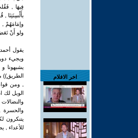
فِيهَا , فَقُلت
بأَلْسِنَتِنَا 
وإمَامَهُمْ , ف
ولو أَنْ تَعَض
يقول أحمد م
ويجيء دورك
يشبهونا و ل
الطريق)) م
اخر الافلام
, ومن قوان
الويل لك ا
والنضالات
والحسرة , 
يتنكرون ل
للأعداء , ي