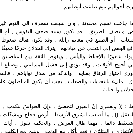
رت أحوالهم يوم ضاعت أوطانهم .
إذا جاعت تصبح مجنونة , وان شبعت تنصرف الى النوم غير 
في منتصف الطريق , قد يكون سببه ضعف النفوس , أو 
صعاب , أو الطمع في مغانم زائلة , وقد تكون هناك ضغوط خ
فع البعض إلى التخلي عن مبادئهم , يترك الخذلان جرحًا عميقً
يولد شعورًا بالإحباط واليأس , ويقوض الثقة بين المناضلي
 أحوج الأوقات , وقد يؤدي إلى فشل المساعي , وضياع ال
ي اختيار الرفاق بعناية , والتأكد من صدق نواياهم , فال
 , مليء بالتحديات والصعاب , يجب أن يكون المناضلون على
ذلان والخيانة .
 : (( ولعمري إنّ العيون لتخطئ , وإنّ الحواسّ لتكذب , 
ّ للعقل )) , ما أصعب الشرق الأوسط , أرض فِخاخ ومشقّات 
ستسقط دائما , مهما طال العرض , والحكمة تقول : أياك و
لأنتهازي / المتلوّن ) فهو يأكل مع الذئب , وينبح مع الكلب ,