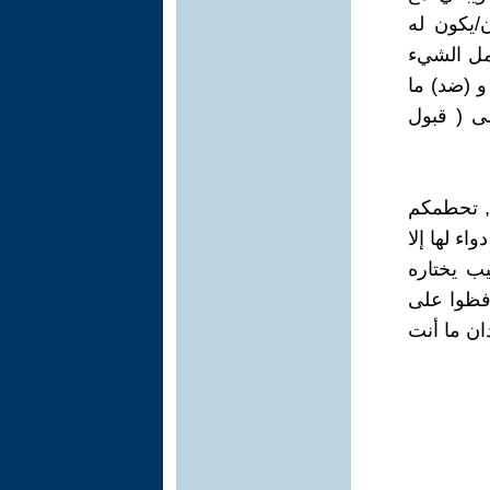
/يكون له
مل الشيء
و (ضد) ما
لى ( قبول
 , تحطمكم
ء لها إلا
يب يختاره
افظوا على
ان ما أنت