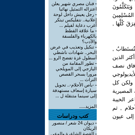
-
فنان مصري شهير يعلن
َتَكَلَّمُونَ
اعتزاله التمثيل نهائيا
-
رجل يعيش داخل لوحة
 المُسْلِمِينَ
إعلانية.. نتفليكس تبتكر
َقَ كُلَّهَا ,
أغرب دعاية لفيلم ...
-
ما علاقة القطط
بالكهرباء والفلسفة
والأدب؟
-
تنكيل وتعذيب في عرض
ُستَطابُ ,
البحر.. شهادات ناشطي
كثر الذين
أسطول غزة تفضح الرو ...
-
تطور المقامة من
(رفاق نصف
اليازجي إلى المويلحي
أيديولوجي
مرورا بسحر القصص
التراث ...
, ولكن كل
-
-باص الأحلام-.. تحويل
سيارة إسعاف مستهدفة
 المصيرية
إلى سينما متنقلة ل ...
ر الخيبة
المزيد.....
حلام , ثم
كتب ودراسات
إلى عيون
-
ديوان 24 شعر / منصور
الريكان
-
القصة الشاعرة والوعي