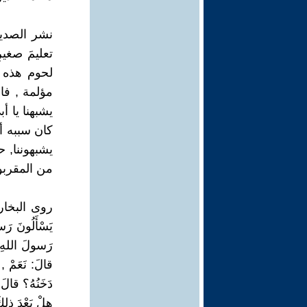
نشر الصديق
تعليمَ صغير
لحوم هذه لذ
مؤلمة , فانت
يشبهنا يا أب
كان سببه أو
يشبهوننا, ح
من المقرب
روى البخار
يَسْأَلُونَ رَس
رَسولَ اللهِ , إ
قالَ: نَعَمْ ,
دَخَنُهُ؟ قالَ:
هلْ بَعْدَ ذلكَ 