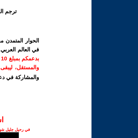
ترجم ال
الحوار المتمدن م
في العالم العربي
ب
والمستقل، ليبقى ص
والمشاركة في دع
ا‫
في رحيل جليل شهبا