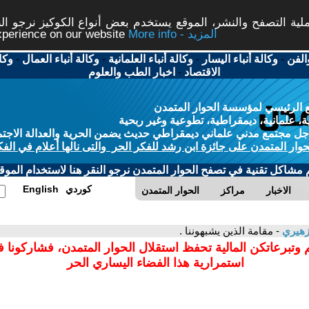
ة التصفح والنشر، الموقع يستخدم بعض أنواع الكوكيز نرجو النق
More info - المزيد
experience on our website
الفن
-
وكالة أنباء اليسار
-
وكالة أنباء العلمانية
-
وكالة أنباء العمال
-
وكا
الاقتصاد
-
اخبار الطب والعلوم
 الرئيسي لمؤسسة الحوار المتمدن
، علمانية، ديمقراطية، تطوعية وغير ربحية
ل مجتمع مدني علماني ديمقراطي حديث يضمن الحرية والعدالة الاجتم
حوار المتمدن على جائزة ابن رشد للفكر الحر والتى نالها أعلام في الفك
م مشاكل تقنية في تصفح الحوار المتمدن نرجو النقر هنا لاستخدام الموقع
كوردي
English
الاخبار
مراكز
الحوار المتمدن
زهيري
- مقامة الذين يشبهوننا .
 وتبرعاتكن المالية تحفظ استقلال الحوار المتمدن، فشاركونا 
استمرارية هذا الفضاء اليساري الحر