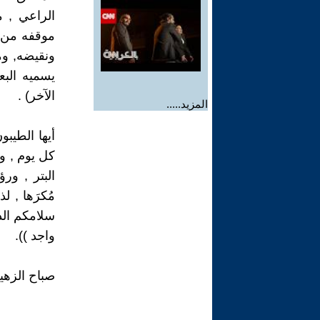
الراعي , 
موقفه من 
ونقيضه, وم
يسميه البع
الآخر) .
المزيد.....
أيها الطيب
كل يوم , وت
البتر , ور
مُكرَها , 
سلامكم الد
واجد )).
صباح الزهي