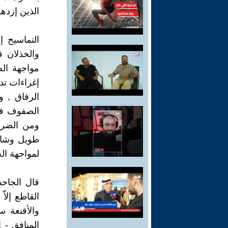
الذين إزده
التماسيح 
والخذلان 
مواجهة ال
إغراءات تد
الرفاق , و
الصفوف في
ومن الضرور
طويل وشاق
لمواجهة الخ
قال الجاحظ
القاطع إلا
والأقنعة 
المنافق - ا