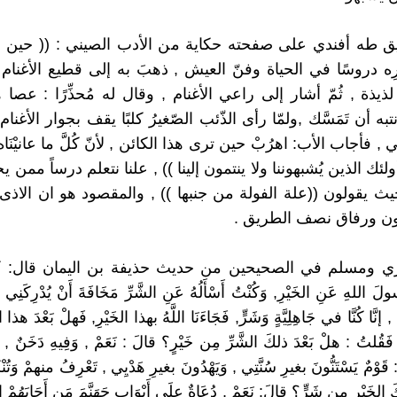
 طه أفندي على صفحته حكاية من الأدب الصيني : (( حين أر
ِه دروسًا في الحياة وفنّ العيش , ذهبَ به إلى قطيع الأغنام 
يذة , ثُمّ أشار إلى راعي الأغنام , وقال له مُحذِّرًا : عصا 
به أن تَمَسَّك ,ولمّا رأى الذّئب الصّغيرُ كلبًا يقف بجوار الأغنام
ي , فأجاب الأب: اهرُبْ حين ترى هذا الكائن , لأنّ كُلَّ ما عانيْنَا
لئك الذين يُشبهوننا ولا ينتمون إلينا )) , علنا نتعلم درساً ممن ي
يث يقولون ((علة الفولة من جنبها )) , والمقصود هو ان الاذى ل
ون ورفاق نصف الطريق .
ي ومسلم في الصحيحين من حديث حذيفة بن اليمان قال: كانَ
ولَ اللهِ عَنِ الخَيْرِ, وَكُنْتُ أَسْأَلُهُ عَنِ الشَّرِّ مَخَافَةَ أَنْ يُدْرِكَنِي
نَّا كُنَّا في جَاهِلِيَّةٍ وَشَرٍّ, فَجَاءَنَا اللَّهُ بهذا الخَيْرِ, فَهلْ بَعْدَ هذا ا
 فَقُلتُ : هلْ بَعْدَ ذلكَ الشَّرِّ مِن خَيْرٍ؟ قالَ : نَعَمْ , وَفِيهِ دَخَنٌ ,
 قَوْمٌ يَسْتَنُّونَ بغيرِ سُنَّتِي , وَيَهْدُونَ بغيرِ هَدْيِي , تَعْرِفُ منهمْ وَتُنْ
الخَيْرِ مِن شَرٍّ؟ قالَ: نَعَمْ , دُعَاةٌ علَى أَبْوَابِ جَهَنَّمَ مَن أَجَابَهُمْ إلَي