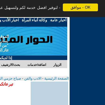
موافق - OK
لتوفير افضل خدمة لكم ولتسهيل عملي
أخبار عامة
-
وكالة أنباء المرأة
-
اخبار الأدب و
الموقع
يسارية
"من أج
حاز ال
إذا لديك
الزوار
اضافة/خدمات
بحث/الارشيف
الصفحة الرئيسية
-
الادب والفن
-
صباح حزمي ال
تبرعاتكم