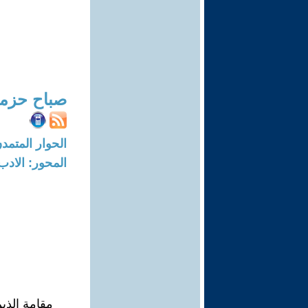
صباح حزمي
الحوار المتمدن-العدد: 8279 - 25
المحور: الادب
مقامة الذين