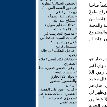
الجمعي الحداثي/ مقاربة
ئيماً صاحبا
في دور القصة الش ... /
فراحَ طوعَ
ربيحة الرفاعي
-
تصاوير لية الظمأ /
ن جلدتنا من
السمّاح عبد الله
-
ثلاثاءات عابر سبيل /
ة والمحنة
السمّاح عبد الله
والمشروع
-
ملامــح التجريــب في
كتابـات السيـد حـافظ من
جلدتنا ,
خلال روايته يو ... /
سلسبيل كريبع
-
قناديل الحكمة / د. خالد
زغريت
 , صار هو
-
حكاياتْ تَكاد تُنسى / فلاح
العيفاري
, وان اكبر
-
وعي ـ قصص قصيرة جدا
زمن اللا
/ حسين جداونه
-
ديوان 23 الحاوي
 قال محمد
والعصفور / منصور
الريكان
 هداياهم
-
كتاب «عين على القصة
(ويظهر لي
القصيرة: تأملات نقدية في
تسع رؤى قصصية م ... /
( يتشابهن
حميد عقبي
م الخونة