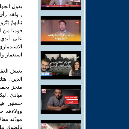
يقول الجواهر
, ولقد رأى ا
بَنانِهمْ يَ
قومنا من ال
على أيدي 
الاستدماري
استعمار وا
يعيش العقل
الدين , هتك
منجز يحقق
مبادئ , لي
حسنين هيك
وولاءهم حبا
مودّته مقال
بالضوك ملح