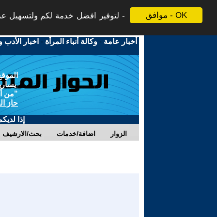
موافق - OK
لتوفير افضل خدمة لكم ولتسهيل عملي
أخبار عامة
-
وكالة أنباء المرأة
-
اخبار الأدب و
الموقع
يسارية
"من أج
حاز ال
إذا لديك
الزوار
اضافة/خدمات
بحث/الارشيف