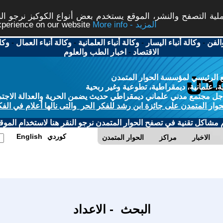
ة التصفح والنشر، الموقع يستخدم بعض أنواع الكوكيز نرجو النق
More info - المزيد
experience on our website
الفن
-
وكالة أنباء اليسار
-
وكالة أنباء العلمانية
-
وكالة أنباء العمال
-
وكا
الاقتصاد
-
اخبار الطب والعلوم
 الرئيسي لمؤسسة الحوار المتمدن
، علمانية، ديمقراطية، تطوعية وغير ربحية
ل مجتمع مدني علماني ديمقراطي حديث يضمن الحرية والعدالة الاجتم
حوار المتمدن على جائزة ابن رشد للفكر الحر والتى نالها أعلام في الفك
م مشاكل تقنية في تصفح الحوار المتمدن نرجو النقر هنا لاستخدام الموقع
كوردي
English
الاخبار
مراكز
الحوار المتمدن
البحث - الاعداد