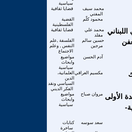
سياسية
محمد سيف
قضايا ثقافية
المفتي
محمود كلّم
القضية
الفلسطينية
محمد علي
قضايا ثقافية
مقلد
عفن
حسين سالم
الفلسفة ,علم
مرجين
النفس , وعلم
الاجتماع
آدم الحسن
مواضيع
وابحاث
سياسية
ك
مكسيم العراقي
العلمانية،
الدين
السياسي ونقد
الفكر الديني
مروان صباح
مواضيع
عما قريب 🔜 بجدايل 🪢 والسيدة الأولى
وابحاث
سياسية
ة-
سعد سوسه
كتابات
ساخرة