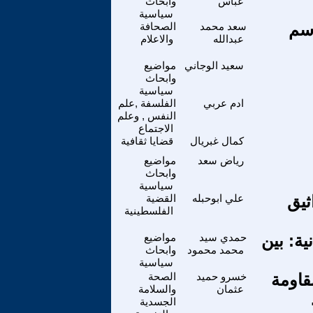
عباس
وابحاث
سياسية
اسم
سعد محمد
الصحافة
عبدالله
والاعلام
سعيد الوجاني
مواضيع
وابحاث
سياسية
ادم عربي
الفلسفة ,علم
النفس , وعلم
الاجتماع
كمال غبريال
قضايا ثقافية
رياض سعد
مواضيع
وابحاث
سياسية
ثيق
علي ابوحبله
القضية
الفلسطينية
ة: بين
حمدي سيد
مواضيع
محمد محمود
وابحاث
سياسية
مقاومة
خسرو حميد
الصحة
عثمان
والسلامة
الجسدية