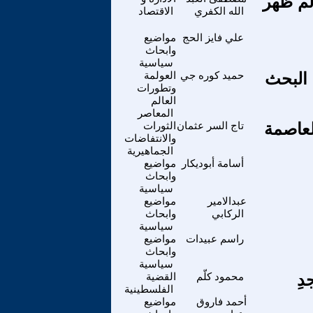
لم ظهر
الله الكفري
الاقتصاد
علي فايز الحج
مواضيع
وابحاث
سياسية
 البحث
حميد كوره جي
العولمة
وتطورات
العالم
المعاصر
لعاصمة
تاج السر عثمان
الثورات
والانتفاضات
الجماهيرية
أسامة أبوديكار
مواضيع
وابحاث
سياسية
عبدالامير
مواضيع
الركابي
وابحاث
سياسية
راسم عبيدات
مواضيع
وابحاث
سياسية
دِ
محمود كلّم
القضية
الفلسطينية
أحمد فاروق
مواضيع