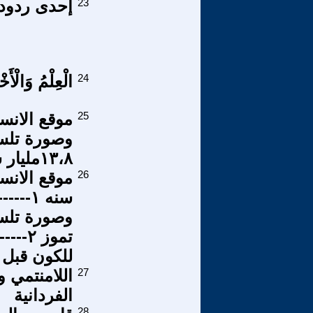
23
إحدى ردودي
24
الْعِلْمُ وَالْأ
25
١٣،٨مليار سنه:
26
للكون قبل ١---------------٣---------------،٨---------------مليار سن
27
اللامنتمي و
الفردانية
28