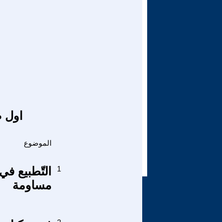
اول ص
الموضوع
1
التّطبيع في
مساومة