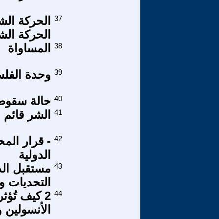
37
الحركة الش
الحركة الش
38
المساواة
39
وحدة الفلس
40
حالة سقو
41
الشر قائم و
42
- قرار المح
الدولية
43
مستقبل الد
التحديات و
44
2 كيف تُؤث
الأنسولين 