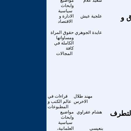
سعيد علام
مواضيع
وابحاث
سياسية
ق و
علجية عيش
الادارة و
الاقتصاد
عايدة الجوهري
حقوق المراة
ومساواتها
الكاملة في
كافة
المجالات
مهند طلال
قراءات في
الاخرس
عالم الكتب و
المطبوعات
التطرف
هشام عقراوي
مواضيع
وابحاث
سياسية
بنعيسى
العلمانية،