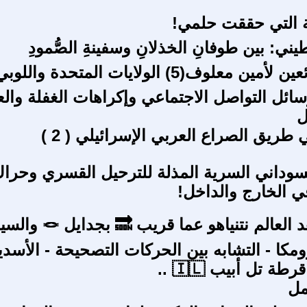
ة التي حققت حلمي!
ني: بين طوفانِ الخذلانِ وسفينةِ الصُّمودِ
لوف(5) الولايات المتحدة واللوبي اللبناني
ائل التواصل الاجتماعي وإكراهات الغفلة وال
ل
ريق الصراع العربي الإسرائيلي ( 2 )
لسوداني السرية المذلة للترحيل القسري وحرا
في الخارج والداخل!
هل سيشاهد العالم نتنياهو 
مكا - التشابه بين الحركات التصحيحة - الأسدي
ة تل أبيب 🇮🇱 ..
ل ‏