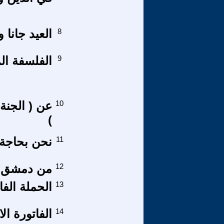
8
العيد جانا 
9
الفلسفة الم
10
عن ( الجنة
)
11
نحن بحاجة 
12
من دمشق ق
13
الحملة الف
14
الفاتورة ال