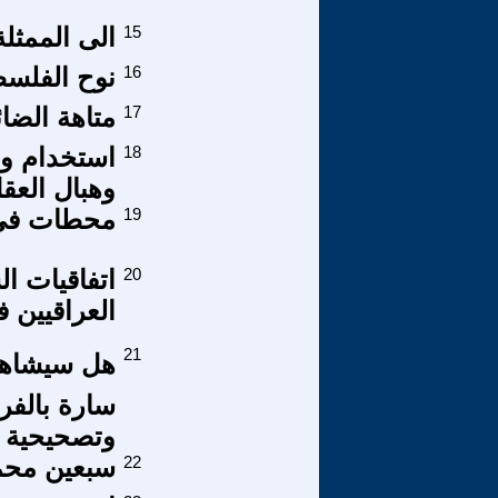
15
الى الممثل
16
نوح الفلسطي
17
متاهة الضائعين لأمين مع
18
استخدام وس
وهبال العق
19
محطات في ط
20
اتفاقيات ا
العراقيين 
21
سارة بالفرو
وتصحيحية قرط
22
سبعين محم