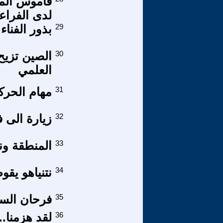
قاموس المس
لدى الفراع
29
بذور الفناء
30
الصين تزيح
العلمي
31
مهام الحرك
32
زيارة الى 
33
المنطقة ونها
34
نتنياهو يقو
35
فرحان السعد
36
لقد هزمنا...