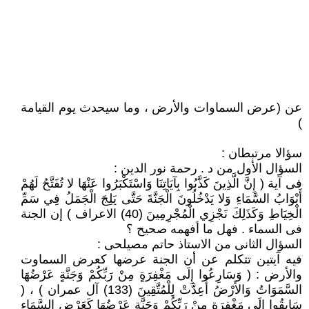
عن (عرض السماوات والأرض ، وما سيحدث يوم القيامة
)
سؤالا مرتبطان :
السؤال الأول من د . رحمة نور الدين :
فى آية ( إِنَّ الَّذِينَ كَذَّبُوا بِآيَاتِنَا وَاسْتَكْبَرُوا عَنْهَا لا تُفَتَّحُ لَهُمْ
أَبْوَابُ السَّمَاءِ وَلا يَدْخُلُونَ الْجَنَّةَ حَتَّى يَلِجَ الْجَمَلُ فِي سَمِّ
الْخِيَاطِ وَكَذَلِكَ نَجْزِي الْمُجْرِمِينَ (40) الاعراف ) إن الجنة
فى السماء . فهل ما أفهمه صحيح ؟
السؤال الثانى من الاستاذ حاتم مصيلحى :
فيه آيتين تتكلم عن أن الجنة عرضها كعرض السماوت
والأرض : ( وَسَارِعُوا إِلَى مَغْفِرَةٍ مِنْ رَبِّكُمْ وَجَنَّةٍ عَرْضُهَا
السَّمَوَاتُ وَالأَرْضُ أُعِدَّتْ لِلْمُتَّقِينَ (133) آل عمران ) ، (
سَابِقُوا إِلَى مَغْفِرَةٍ مِنْ رَبِّكُمْ وَجَنَّةٍ عَرْضُهَا كَعَرْضِ السَّمَاءِ