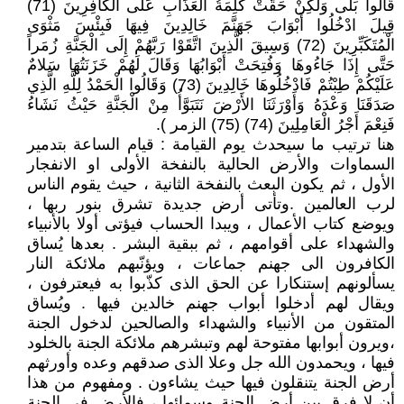
قَالُوا بَلَى وَلَكِنْ حَقَّتْ كَلِمَةُ الْعَذَابِ عَلَى الْكَافِرِينَ (71)
قِيلَ ادْخُلُوا أَبْوَابَ جَهَنَّمَ خَالِدِينَ فِيهَا فَبِئْسَ مَثْوَى
الْمُتَكَبِّرِينَ (72) وَسِيقَ الَّذِينَ اتَّقَوْا رَبَّهُمْ إِلَى الْجَنَّةِ زُمَراً
حَتَّى إِذَا جَاءُوهَا وَفُتِحَتْ أَبْوَابُهَا وَقَالَ لَهُمْ خَزَنَتُهَا سَلامٌ
عَلَيْكُمْ طِبْتُمْ فَادْخُلُوهَا خَالِدِينَ (73) وَقَالُوا الْحَمْدُ لِلَّهِ الَّذِي
صَدَقَنَا وَعْدَهُ وَأَوْرَثَنَا الأَرْضَ نَتَبَوَّأُ مِنْ الْجَنَّةِ حَيْثُ نَشَاءُ
فَنِعْمَ أَجْرُ الْعَامِلِينَ (74) (75) الزمر ).
هنا ترتيب ما سيحدث يوم القيامة : قيام الساعة بتدمير
السماوات والأرض الحالية بالنفخة الأولى او الانفجار
الأول ، ثم يكون البعث بالنفخة الثانية ، حيث يقوم الناس
لرب العالمين .وتأتى أرض جديدة تشرق بنور ربها ،
ويوضع كتاب الأعمال ، ويبدا الحساب فيؤتى أولا بالأنبياء
والشهداء على أقوامهم ، ثم ببقية البشر . بعدها يُساق
الكافرون الى جهنم جماعات ، ويؤنّبهم ملائكة النار
يسألونهم إستنكارا عن الحق الذى كذّبوا به فيعترفون ،
ويقال لهم أدخلوا أبواب جهنم خالدين فيها . ويُساق
المتقون من الأنبياء والشهداء والصالحين لدخول الجنة
،ويرون أبوابها مفتوحة لهم وتبشرهم ملائكة الجنة بالخلود
فيها ، ويحمدون الله جل وعلا الذى صدقهم وعده وأورثهم
أرض الجنة يتنقلون فيها حيث يشاءون . ومفهوم من هذا
أن لا فرق بين أرض الجنة وسمائها ، فالأرض فى الجنة