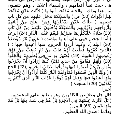
هى حيث تطأ أقدامهم ، والسماء أعلاها ، وهم يتنقلون
بين هذا وذاك . والجنة مُفتّحة أبوابها ( جَنَّاتِ عَدْنٍ مُفَتَّحَةً
لَهُمْ الأَبْوَابُ (50) ص ) والملائكة تدخل عليهم من كل باب
تحييهم ( جَنَّاتُ عَدْنٍ يَدْخُلُونَهَا وَمَنْ صَلَحَ مِنْ آبَائِهِمْ
وَأَزْوَاجِهِمْ وَذُرِّيَّاتِهِمْ وَالْمَلائِكَةُ يَدْخُلُونَ عَلَيْهِمْ مِنْ كُلِّ بَابٍ
(23) سَلامٌ عَلَيْكُمْ بِمَا صَبَرْتُمْ فَنِعْمَ عُقْبَى الدَّارِ (24) الرعد
) أما الجحيم فهى على أهلها مؤصدة ( عَلَيْهِمْ نَارٌ مُؤْصَدَةٌ
(20) البلد )، وكلما أردوا الخروج منها أُعيدوا فيها : (
فَالَّذِينَ كَفَرُوا قُطِّعَتْ لَهُمْ ثِيَابٌ مِنْ نَارٍ يُصَبُّ مِنْ فَوْقِ
رُءُوسِهِمْ الْحَمِيمُ (19) يُصْهَرُ بِهِ مَا فِي بُطُونِهِمْ وَالْجُلُودُ
(20) وَلَهُمْ مَقَامِعُ مِنْ حَدِيدٍ (21) كُلَّمَا أَرَادُوا أَنْ يَخْرُجُوا
مِنْهَا مِنْ غَمٍّ أُعِيدُوا فِيهَا وَذُوقُوا عَذَابَ الْحَرِيقِ (22) الحج
) ( وَأَمَّا الَّذِينَ فَسَقُوا فَمَأْوَاهُمْ النَّارُ كُلَّمَا أَرَادُوا أَنْ يَخْرُجُوا
مِنْهَا أُعِيدُوا فِيهَا وَقِيلَ لَهُمْ ذُوقُوا عَذَابَ النَّارِ الَّذِي كُنْتُمْ بِهِ
تُكَذِّبُونَ (20) السجدة )
أخيرا
قال جل وعلا عن الكافرين وهو ينطبق على المحمديين :
( بَلْ ادَّارَكَ عِلْمُهُمْ فِي الآخِرَةِ بَلْ هُمْ فِي شَكٍّ مِنْهَا بَلْ هُمْ
مِنْهَا عَمِينَ (66) النمل ).
ودائما : صدق الله العظيم .