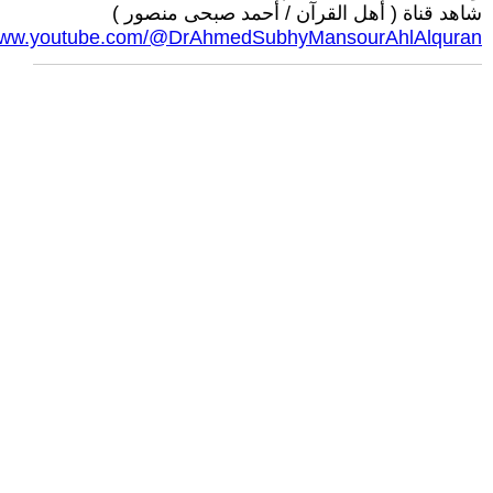
شاهد قناة ( أهل القرآن / أحمد صبحى منصور )
/www.youtube.com/@DrAhmedSubhyMansourAhlAlquran