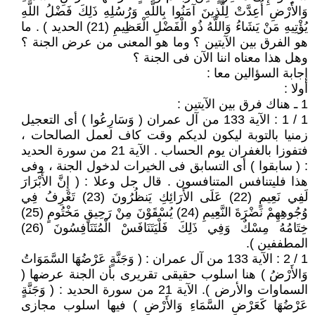
وَالأَرْضِ أُعِدَّتْ لِلَّذِينَ آمَنُوا بِاللَّهِ وَرُسُلِهِ ذَلِكَ فَضْلُ اللَّهِ
يُؤْتِيهِ مَنْ يَشَاءُ وَاللَّهُ ذُو الْفَضْلِ الْعَظِيمِ (21) الحديد ) . ما
هو الفرق بين الآيتين ؟ وما هو المعنى من عرض الجنة ؟
وهل هذا معناه اننا الآن فى الجنة ؟
إجابة السؤالين معا :
أولا :
1 ـ هناك فرق بين الآيتين :
1 / 1 : الآية 133 من آل عمران ( وَسَارِعُوا ) أى التعجيل
زمنيا بالتوبة ليكون لديكم وقت كاف لعمل الصالحات ،
فتفوزا بالغفران يوم الحساب . الآية 21 من سورة الحديد
: ( سابقوا ) أى التسابق فى الخيرات لدخول الجنة ، وفى
هذا فليتنافس المتنافسون . قال جل وعلا : ( إِنَّ الأَبْرَارَ
لَفِي نَعِيمٍ (22) عَلَى الأَرَائِكِ يَنظُرُونَ (23) تَعْرِفُ فِي
وُجُوهِهِمْ نَضْرَةَ النَّعِيمِ (24) يُسْقَوْنَ مِنْ رَحِيقٍ مَخْتُومٍ (25)
خِتَامُهُ مِسْكٌ وَفِي ذَلِكَ فَلْيَتَنَافَسْ الْمُتَنَافِسُونَ (26)
المطففين ).
1 / 2 : الآية 133 من آل عمران : ( وَجَنَّةٍ عَرْضُهَا السَّمَوَاتُ
وَالأَرْضُ ) هنا اسلوب حقيقى تقريرى بأن الجنة عرضها (
السماوات والأرض ). الآية 21 من سورة الحديد : ( وَجَنَّةٍ
عَرْضُهَا كَعَرْضِ السَّمَاءِ وَالأَرْضِ ) فيها اسلوب مجازى