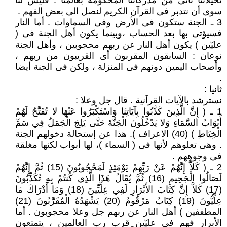
تخيّلاتنا تأتى من مدركاتنا المحكومة بعالمنا . فليس لنا
سوى أن نتدبر فى القرآن الكريم لنصل الى بعض الفهم .
3 ـ الجنة ستكون فى الأرض وفى السماوات . أما النار
فسيؤتى بها بعد الحساب ،وبينما يكون أهل الجنة فى (
عليّين ) يكون أهل النار عن ربهم محجوبين ، وأهل الجنة
نوعان : السابقون المقربون أى القريبون من ربهم ،
وأصحاب اليمين دونهم فى المنزلة ، ولكن فى الجنة أيضا
.
ثانيا :
نسترشد بالآيات القرآنية . قال جل وعلا :
1 ـ ( إِنَّ الَّذِينَ كَذَّبُوا بِآيَاتِنَا وَاسْتَكْبَرُوا عَنْهَا لا تُفَتَّحُ لَهُمْ
أَبْوَابُ السَّمَاءِ وَلا يَدْخُلُونَ الْجَنَّةَ حَتَّى يَلِجَ الْجَمَلُ فِي سَمِّ
الْخِيَاطِ ) (40) الاعراف ). هذا عن إستحالة دخولهم الجنة
. وهى تعلوهم لأنها فى ( السماء )، لها أبواب لكنها مغلقة
فى وجوههم .
2 ـ ( كَلاَّ إِنَّهُمْ عَنْ رَبِّهِمْ يَوْمَئِذٍ لَمَحْجُوبُونَ (15) ثُمَّ إِنَّهُمْ
لَصَالُوا الْجَحِيمِ (16) ثُمَّ يُقَالُ هَذَا الَّذِي كُنتُمْ بِهِ تُكَذِّبُونَ
(17) كَلاَّ إِنَّ كِتَابَ الأَبْرَارِ لَفِي عِلِّيِّينَ (18) وَمَا أَدْرَاكَ مَا
عِلِّيُّونَ (19) كِتَابٌ مَرْقُومٌ (20) يَشْهَدُهُ الْمُقَرَّبُونَ (21)
المطففين ) أهل النار عن ربهم جل وعلا محجوبون . أما
الأبرار فهم فى عليّين قرب رب العالمين ، يتمتعون