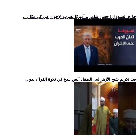
.. خارج الصندوق | حصار شامل.. أميركا تضرب الإخوان في كل مكان
.. بعد تكريم شيخ الأزهر له.. الطفل أنس يبدع في تلاوة القرآن بدو