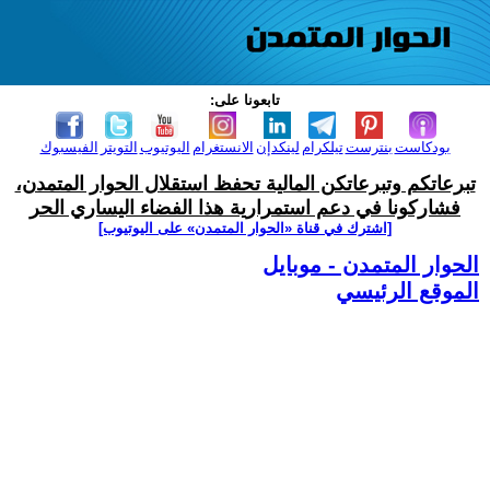
تابعونا على:
بودكاست
بنترست
تيلكرام
لينكدإن
الانستغرام
اليوتيوب
التويتر
الفيسبوك
تبرعاتكم وتبرعاتكن المالية تحفظ استقلال الحوار المتمدن،
فشاركونا في دعم استمرارية هذا الفضاء اليساري الحر
[اشترك في قناة ‫«الحوار المتمدن» على اليوتيوب]
الحوار المتمدن - موبايل
الموقع الرئيسي