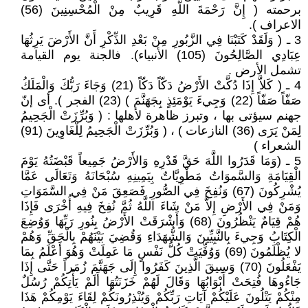
برحمته ( إِنَّ رَحْمَةَ اللَّهِ قَرِيبٌ مِنْ الْمُحْسِنِينَ (56)
الاعراف ).
3 ـ ( وَلَقَدْ كَتَبْنَا فِي الزَّبُورِ مِنْ بَعْدِ الذِّكْرِ أَنَّ الأَرْضَ يَرِثُهَا
عِبَادِي الصَّالِحُونَ (105) الأنبياء). فالجنة يوم القيامة
تشمل الأرض .
4 ـ ( كَلاَّ إِذَا دُكَّتْ الأَرْضُ دَكّاً دَكّاً (21) وَجَاءَ رَبُّكَ وَالْمَلَكُ
صَفّاً صَفّاً (22) وَجِيءَ يَوْمَئِذٍ بِجَهَنَّمَ ) (23) الفجر ). أى إنّ
جهنم سيؤتى بها ، وتبرز ظاهرة لأهلها : ( وَبُرِّزَتْ الْجَحِيمُ
لِمَنْ يَرَى (36) النازعات ) ، ( وَبُرِّزَتْ الْجَحِيمُ لِلْغَاوِينَ (91)
الشعراء )
5 ـ (وَمَا قَدَرُوا اللَّهَ حَقَّ قَدْرِهِ وَالأَرْضُ جَمِيعاً قَبْضَتُهُ يَوْمَ
الْقِيَامَةِ وَالسَّموَاتُ مَطْوِيَّاتٌ بِيَمِينِهِ سُبْحَانَهُ وَتَعَالَى عَمَّا
يُشْرِكُونَ (67) وَنُفِخَ فِي الصُّورِ فَصَعِقَ مَنْ فِي السَّمَوَاتِ
وَمَنْ فِي الأَرْضِ إِلاَّ مَنْ شَاءَ اللَّهُ ثُمَّ نُفِخَ فِيهِ أُخْرَى فَإِذَا
هُمْ قِيَامٌ يَنْظُرُونَ (68) وَأَشْرَقَتْ الأَرْضُ بِنُورِ رَبِّهَا وَوُضِعَ
الْكِتَابُ وَجِيءَ بِالنَّبِيِّينَ وَالشُّهَدَاءِ وَقُضِيَ بَيْنَهُمْ بِالْحَقِّ وَهُمْ
لا يُظْلَمُونَ (69) وَوُفِّيَتْ كُلُّ نَفْسٍ مَا عَمِلَتْ وَهُوَ أَعْلَمُ بِمَا
يَفْعَلُونَ (70) وَسِيقَ الَّذِينَ كَفَرُوا إِلَى جَهَنَّمَ زُمَراً حَتَّى إِذَا
جَاءُوهَا فُتِحَتْ أَبْوَابُهَا وَقَالَ لَهُمْ خَزَنَتُهَا أَلَمْ يَأْتِكُمْ رُسُلٌ
مِنْكُمْ يَتْلُونَ عَلَيْكُمْ آيَاتِ رَبِّكُمْ وَيُنْذِرُونَكُمْ لِقَاءَ يَوْمِكُمْ هَذَا