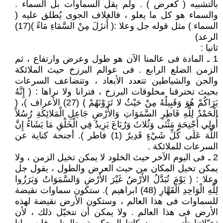
بالتشبيه ( كعرض ) . ولم يقل السماوات بل السماء .
والسماء هو كل ما يعلو ، فالغلاف الجوى يُطلق عليه (
السماء ) مثل قوله جل وعلا :( أَنزَلَ مِنْ السَّمَاءِ مَاءً )(17)
الرعد)
ثانيا :
1 ـ المادة فى عالمنا الآن هو طول وعرض وارتفاع ، ثم
الزمن الضلع الرابع . فى عوالم البرزخ حيث الملائكة
والجن والشياطين تتعدد الأبعاد ، وتتضاعف السرعات
بحيث تخترقنا مخلوقات البرزخ ، فترانا ولا نراها : ( إِنَّهُ
يَرَاكُمْ هُوَ وَقَبِيلُهُ مِنْ حَيْثُ لا تَرَوْنَهُمْ ) (27) الأعراف )، (
الْحَمْدُ لِلَّهِ فَاطِرِ السَّمَوَاتِ وَالأَرْضِ جَاعِلِ الْمَلائِكَةِ رُسُلاً
أُولِي أَجْنِحَةٍ مَثْنَى وَثُلاثَ وَرُبَاعَ يَزِيدُ فِي الْخَلْقِ مَا يَشَاءُ إِنَّ
اللَّهَ عَلَى كُلِّ شَيْءٍ قَدِيرٌ (1) فاطر ). أجنحة كناية عن
السرعات للملائكة .
2 ـ فى اليوم الآخر حيث الخلود لا يمكن تخيل الزمن ، ولا
يمكن تخيل المكان من حيث العرض والطول ، يقول جل
وعلا : ( يَوْمَ تُبَدَّلُ الأَرْضُ غَيْرَ الأَرْضِ وَالسَّمَوَاتُ وَبَرَزُوا
لِلَّهِ الْوَاحِدِ الْقَهَّارِ (48) ابراهيم ). ستكون سماوات نقيضة
للسماوات فى هذا العالم ، وستكون الأرض نقيضة لهذه
الأرض فى هذا العالم . ولا يمكن أن نتخيّل ذلك ، لأن