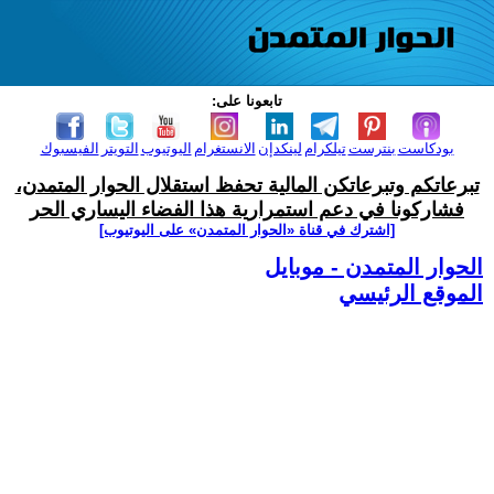
تابعونا على:
بودكاست
بنترست
تيلكرام
لينكدإن
الانستغرام
اليوتيوب
التويتر
الفيسبوك
تبرعاتكم وتبرعاتكن المالية تحفظ استقلال الحوار المتمدن،
فشاركونا في دعم استمرارية هذا الفضاء اليساري الحر
[اشترك في قناة ‫«الحوار المتمدن» على اليوتيوب]
الحوار المتمدن - موبايل
الموقع الرئيسي