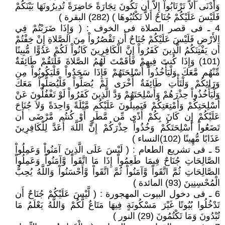
وَأَدْنَى أَلاَّ تَرْتَابُواْ إِلاَّ أَن تَكُونَ تِجَارَةً حَاضِرَةً تُدِيرُونَهَا بَيْنَكُمْ
فَلَيْسَ عَلَيْكُمْ جُنَاحٌ أَلاَّ تَكْتُبُوهَا ) (282) البقرة )
4 ـ فى قصر الصلاة فى الخوف : ( وَإِذَا ضَرَبْتُمْ فِي
الأَرْضِ فَلَيْسَ عَلَيْكُمْ جُنَاحٌ أَن تَقْصُرُواْ مِنَ الصَّلاةِ إِنْ خِفْتُمْ
أَن يَفْتِنَكُمُ الَّذِينَ كَفَرُواْ إِنَّ الْكَافِرِينَ كَانُواْ لَكُمْ عَدُوًّا مُّبِينًا
(101) وَإِذَا كُنتَ فِيهِمْ فَأَقَمْتَ لَهُمُ الصَّلاةَ فَلْتَقُمْ طَائِفَةٌ
مِّنْهُم مَّعَكَ وَلْيَأْخُذُواْ أَسْلِحَتَهُمْ فَإِذَا سَجَدُواْ فَلْيَكُونُواْ مِن
وَرَائِكُمْ وَلْتَأْتِ طَائِفَةٌ أُخْرَى لَمْ يُصَلُّواْ فَلْيُصَلُّواْ مَعَكَ
وَلْيَأْخُذُواْ حِذْرَهُمْ وَأَسْلِحَتَهُمْ وَدَّ الَّذِينَ كَفَرُواْ لَوْ تَغْفُلُونَ عَنْ
أَسْلِحَتِكُمْ وَأَمْتِعَتِكُمْ فَيَمِيلُونَ عَلَيْكُم مَّيْلَةً وَاحِدَةً وَلاَ جُنَاحَ
عَلَيْكُمْ إِن كَانَ بِكُمْ أَذًى مِّن مَّطَرٍ أَوْ كُنتُم مَّرْضَى أَن
تَضَعُواْ أَسْلِحَتَكُمْ وَخُذُواْ حِذْرَكُمْ إِنَّ اللَّهَ أَعَدَّ لِلْكَافِرِينَ
عَذَابًا مُّهِينًا (102)النساء )
5 ـ فى تشريع الطعام : ( لَيْسَ عَلَى الَّذِينَ آمَنُواْ وَعَمِلُواْ
الصَّالِحَاتِ جُنَاحٌ فِيمَا طَعِمُواْ إِذَا مَا اتَّقَواْ وَّآمَنُواْ وَعَمِلُواْ
الصَّالِحَاتِ ثُمَّ اتَّقَواْ وَّآمَنُواْ ثُمَّ اتَّقَواْ وَّأَحْسَنُواْ وَاللَّهُ يُحِبُّ
الْمُحْسِنِينَ (93) المائدة )
6 ـ فى دخول البيوت المهجورة : ( لَّيْسَ عَلَيْكُمْ جُنَاحٌ أَن
تَدْخُلُوا بُيُوتًا غَيْرَ مَسْكُونَةٍ فِيهَا مَتَاعٌ لَّكُمْ وَاللَّهُ يَعْلَمُ مَا
تُبْدُونَ وَمَا تَكْتُمُونَ (29) النور )