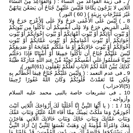
7 ـ فى زينة القواعد من النساء : ( وَالْقَوَاعِدُ مِنَ النِّسَاء
الَّلاتِي لا يَرْجُونَ نِكَاحًا فَلَيْسَ عَلَيْهِنَّ جُنَاحٌ أَن يَضَعْنَ ثِيَابَهُنَّ
غَيْرَ مُتَبَرِّجَاتٍ بِزِينَةٍ ) ( 60 ) النور )
8 ـ ) لَيْسَ عَلَى الأَعْمَى حَرَجٌ وَلا عَلَى الأَعْرَجِ حَرَجٌ وَلا
عَلَى الْمَرِيضِ حَرَجٌ وَلا عَلَى أَنفُسِكُمْ أَن تَأْكُلُوا مِن بُيُوتِكُمْ
أَوْ بُيُوتِ آبَائِكُمْ أَوْ بُيُوتِ أُمَّهَاتِكُمْ أَوْ بُيُوتِ إِخْوَانِكُمْ أَوْ بُيُوتِ
أَخَوَاتِكُمْ أَوْ بُيُوتِ أَعْمَامِكُمْ أَوْ بُيُوتِ عَمَّاتِكُمْ أَوْ بُيُوتِ
أَخْوَالِكُمْ أَوْ بُيُوتِ خَالاتِكُمْ أَوْ مَا مَلَكْتُم مَّفَاتِحَهُ أَوْ صَدِيقِكُمْ
لَيْسَ عَلَيْكُمْ جُنَاحٌ أَن تَأْكُلُوا جَمِيعًا أَوْ أَشْتَاتًا فَإِذَا دَخَلْتُم
بُيُوتًا فَسَلِّمُوا عَلَى أَنفُسِكُمْ تَحِيَّةً مِّنْ عِندِ اللَّهِ مُبَارَكَةً طَيِّبَةً
كَذَلِكَ يُبَيِّنُ اللَّهُ لَكُمُ الآيَاتِ لَعَلَّكُمْ تَعْقِلُون (61)النور )
9 ـ فى عدم التعمد : ( وَلَيْسَ عَلَيْكُمْ جُنَاحٌ فِيمَا أَخْطَأْتُم بِهِ
وَلَكِن مَّا تَعَمَّدَتْ قُلُوبُكُمْ وَكَانَ اللَّهُ غَفُورًا رَّحِيمًا
(5)الاحزاب )
10 ـ فى تشريعات خاصة بالنبى محمد عليه السلام
وأزواجه :
10 / 1 : ( يا أَيُّهَا النَّبِيُّ إِنَّا أَحْلَلْنَا لَكَ أَزْوَاجَكَ الَّلاتِي آتَيْتَ
أُجُورَهُنَّ وَمَا مَلَكَتْ يَمِينُكَ مِمَّا أَفَاء اللَّهُ عَلَيْكَ وَبَنَاتِ عَمِّكَ
وَبَنَاتِ عَمَّاتِكَ وَبَنَاتِ خَالِكَ وَبَنَاتِ خَالاتِكَ الَّلاتِي هَاجَرْنَ
مَعَكَ وَامْرَأَةً مُّؤْمِنَةً إِن وَهَبَتْ نَفْسَهَا لِلنَّبِيِّ إِنْ أَرَادَ النَّبِيُّ
أَن يَسْتَنكِحَهَا خَالِصَةً لَّكَ مِن دُونِ الْمُؤْمِنِينَ قَدْ عَلِمْنَا مَا