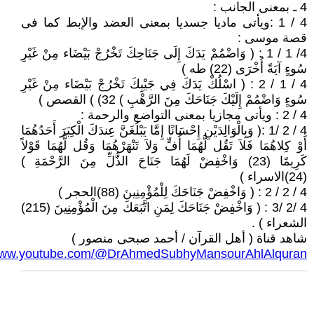
4 ـ بمعنى الجانب :
4 / 1 :ويأتى ماديا جسديا بمعنى العضد والإبط كما فى
قصة موسى :
4/ 1 / 1 : ( وَاضْمُمْ يَدَكَ إِلَى جَنَاحِكَ تَخْرُجْ بَيْضَاء مِنْ غَيْرِ
سُوءٍ آيَةً أُخْرَى (22) طه )
4 / 1 / 2 : ( اسْلُكْ يَدَكَ فِي جَيْبِكَ تَخْرُجْ بَيْضَاء مِنْ غَيْرِ
سُوءٍ وَاضْمُمْ إِلَيْكَ جَنَاحَكَ مِنَ الرَّهْبِ ) 32) ) القصص )
4 / 2 : ويأتى مجازيا بمعنى التواضع والرحمة :
4 / 2 /1 :( وَبِالْوَالِدَيْنِ إِحْسَانًا إِمَّا يَبْلُغَنَّ عِندَكَ الْكِبَرَ أَحَدُهُمَا
أَوْ كِلاهُمَا فَلاَ تَقُل لَّهُمَا أُفٍّ وَلاَ تَنْهَرْهُمَا وَقُل لَّهُمَا قَوْلاً
كَرِيمًا (23) وَاخْفِضْ لَهُمَا جَنَاحَ الذُّلِّ مِنَ الرَّحْمَةِ )
(24)الاسراء )
4 / 2 / 2 : ( وَاخْفِضْ جَنَاحَكَ لِلْمُؤْمِنِينَ (88)الحجر )
4 /2 /3 : ( وَاخْفِضْ جَنَاحَكَ لِمَنِ اتَّبَعَكَ مِنَ الْمُؤْمِنِينَ (215)
الشعراء ) .
شاهد قناة ( أهل القرآن / أحمد صبحى منصور )
/www.youtube.com/@DrAhmedSubhyMansourAhlAlquran