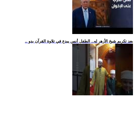
.. بعد تكريم شيخ الأزهر له.. الطفل أنس يبدع في تلاوة القرآن بدو