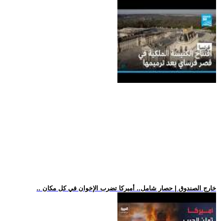
.. خارج الصندوق | حصار شامل.. أميركا تضرب الإخوان في كل مكان