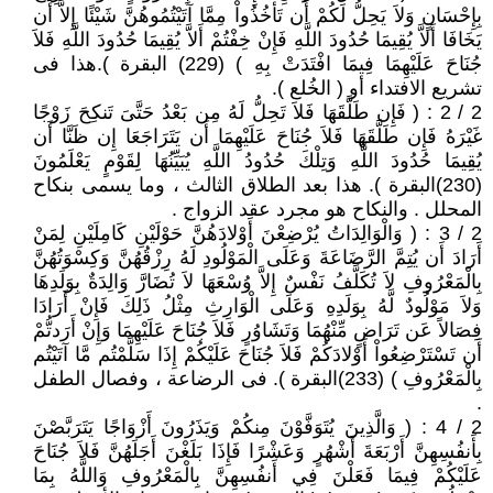
بِإِحْسَانٍ وَلاَ يَحِلُّ لَكُمْ أَن تَأْخُذُواْ مِمَّا آتَيْتُمُوهُنَّ شَيْئًا إِلاَّ أَن
يَخَافَا أَلاَّ يُقِيمَا حُدُودَ اللَّهِ فَإِنْ خِفْتُمْ أَلاَّ يُقِيمَا حُدُودَ اللَّهِ فَلاَ
جُنَاحَ عَلَيْهِمَا فِيمَا افْتَدَتْ بِهِ ) (229) البقرة ).هذا فى
تشريع الافتداء أو ( الخُلع ).
2 / 2 : ( فَإِن طَلَّقَهَا فَلاَ تَحِلُّ لَهُ مِن بَعْدُ حَتَّىَ تَنكِحَ زَوْجًا
غَيْرَهُ فَإِن طَلَّقَهَا فَلاَ جُنَاحَ عَلَيْهِمَا أَن يَتَرَاجَعَا إِن ظَنَّا أَن
يُقِيمَا حُدُودَ اللَّهِ وَتِلْكَ حُدُودُ اللَّهِ يُبَيِّنُهَا لِقَوْمٍ يَعْلَمُونَ
(230)البقرة ). هذا بعد الطلاق الثالث ، وما يسمى بنكاح
المحلل . والنكاح هو مجرد عقد الزواج .
2 / 3 : ( وَالْوَالِدَاتُ يُرْضِعْنَ أَوْلادَهُنَّ حَوْلَيْنِ كَامِلَيْنِ لِمَنْ
أَرَادَ أَن يُتِمَّ الرَّضَاعَةَ وَعَلَى الْمَوْلُودِ لَهُ رِزْقُهُنَّ وَكِسْوَتُهُنَّ
بِالْمَعْرُوفِ لاَ تُكَلَّفُ نَفْسٌ إِلاَّ وُسْعَهَا لاَ تُضَارَّ وَالِدَةٌ بِوَلَدِهَا
وَلاَ مَوْلُودٌ لَّهُ بِوَلَدِهِ وَعَلَى الْوَارِثِ مِثْلُ ذَلِكَ فَإِنْ أَرَادَا
فِصَالاً عَن تَرَاضٍ مِّنْهُمَا وَتَشَاوُرٍ فَلاَ جُنَاحَ عَلَيْهِمَا وَإِنْ أَرَدتُّمْ
أَن تَسْتَرْضِعُواْ أَوْلادَكُمْ فَلاَ جُنَاحَ عَلَيْكُمْ إِذَا سَلَّمْتُم مَّا آتَيْتُم
بِالْمَعْرُوفِ ) (233)البقرة ). فى الرضاعة ، وفصال الطفل
.
2 / 4 : ( وَالَّذِينَ يُتَوَفَّوْنَ مِنكُمْ وَيَذَرُونَ أَزْوَاجًا يَتَرَبَّصْنَ
بِأَنفُسِهِنَّ أَرْبَعَةَ أَشْهُرٍ وَعَشْرًا فَإِذَا بَلَغْنَ أَجَلَهُنَّ فَلاَ جُنَاحَ
عَلَيْكُمْ فِيمَا فَعَلْنَ فِي أَنفُسِهِنَّ بِالْمَعْرُوفِ وَاللَّهُ بِمَا