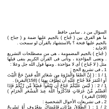
السؤال من د . سامى حافظ
ما هو الفرق بين ( جُناح ) بالجيم عليها ضمة و ( جناح )
بالجيم عليها فتحة ؟ بالاستشهاد بالقرآن لو سمحت .
الاجابة :
( جُناح ) بالجيم المضمومة ، هى من مصطلحات التشريع
. وتعنى المؤاخذة ، وتأتى فى القرآن الكريم بنفى قبلها
مثل ( لا جُناح ) أى لا مؤاخذة . ومنها قول الله جل وعلا :
1 ـ فى تشريع الحج :
1 / 1 : ( إِنَّ الصَّفَا وَالْمَرْوَةَ مِن شَعَائِرِ اللَّهِ فَمَنْ حَجَّ الْبَيْتَ
أَوِ اعْتَمَرَ فَلاَ جُنَاحَ عَلَيْهِ أَن يَطَّوَّفَ بِهِمَا ) (158)البقرة) .
1 / 2 : ( لَيْسَ عَلَيْكُمْ جُنَاحٌ أَن تَبْتَغُواْ فَضْلاً مِّن رَّبِّكُمْ فَإِذَا
أَفَضْتُم مِّنْ عَرَفَاتٍ فَاذْكُرُواْ اللَّهَ عِندَ الْمَشْعَرِ الْحَرَامِ )
(198) البقرة )
2 ـ فى تشريعات الأحوال الشخصية :
2 / 1 : ( الطَّلاقُ مَرَّتَانِ فَإِمْسَاكٌ بِمَعْرُوفٍ أَوْ تَسْرِيحٌ