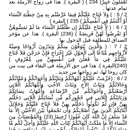
تَعْمَلُونَ خَبِيرٌ( 234 ) ( البقرة ). هذا فى زواج الأرملة بعد
تمام عدتها .
2 / 5 : ) وَلاَ جُنَاحَ عَلَيْكُمْ فِيمَا عَرَّضْتُم بِهِ مِنْ خِطْبَةِ النِّسَاء
أَوْ أَكْنَنتُمْ فِي أَنفُسِكُمْ ) 235 ) البقرة )
2 / 6 : ( لاَّ جُنَاحَ عَلَيْكُمْ إِن طَلَّقْتُمُ النِّسَاء مَا لَمْ تَمَسُّوهُنُّ
أَوْ تَفْرِضُواْ لَهُنَّ فَرِيضَةً ) (236) البقرة ). هذا عن مؤخر
الصداق للمطلقة قبل الدخول بها .
2 / 7 : ( وَالَّذِينَ يُتَوَفَّوْنَ مِنكُمْ وَيَذَرُونَ أَزْوَاجًا وَصِيَّةً
لِّأَزْوَاجِهِم مَّتَاعًا إِلَى الْحَوْلِ غَيْرَ إِخْرَاجٍ فَإِنْ خَرَجْنَ فَلاَ جُنَاحَ
عَلَيْكُمْ فِي مَا فَعَلْنَ فِيَ أَنفُسِهِنَّ مِن مَّعْرُوفٍ )
(240)البقرة ). هذا فى حق الأرملة فى البقاء فى بيت من
كان زوجا لها، ثم زواجها من جديد .
2 / 8 : (حُرِّمَتْ عَلَيْكُمْ أُمَّهَاتُكُمْ وَبَنَاتُكُمْ وَأَخَوَاتُكُمْ وَعَمَّاتُكُمْ
وَخَالاتُكُمْ وَبَنَاتُ الأَخِ وَبَنَاتُ الأُخْتِ وَأُمَّهَاتُكُمُ الَّلاتِي
أَرْضَعْنَكُمْ وَأَخَوَاتُكُم مِّنَ الرَّضَاعَةِ وَأُمَّهَاتُ نِسَائِكُمْ
وَرَبَائِبُكُمُ الَّلاتِي فِي حُجُورِكُم مِّن نِّسَائِكُمُ الَّلاتِي دَخَلْتُم
بِهِنَّ فَإِن لَّمْ تَكُونُواْ دَخَلْتُم بِهِنَّ فَلاَ جُنَاحَ عَلَيْكُمْ وَحَلائِلُ
أَبْنَائِكُمُ الَّذِينَ مِنْ أَصْلابِكُمْ وَأَن تَجْمَعُواْ بَيْنَ الأُخْتَيْنِ إِلاَّ مَا
قَدْ سَلَفَ إِنَّ اللَّهَ كَانَ غَفُورًا رَّحِيمًا (23) وَالْمُحْصَنَاتُ مِنَ
النِّسَاء إِلاَّ مَا مَلَكَتْ أَيْمَانُكُمْ كِتَابَ اللَّهِ عَلَيْكُمْ وَأُحِلَّ لَكُم مَّا
وَرَاء ذَلِكُمْ أَن تَبْتَغُواْ بِأَمْوَالِكُم مُّحْصِنِينَ غَيْرَ مُسَافِحِينَ فَمَا