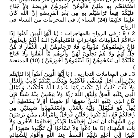
اسْتَمْتَعْتُم بِهِ مِنْهُنَّ فَآتُوهُنَّ أُجُورَهُنَّ فَرِيضَةً وَلاَ جُنَاحَ
عَلَيْكُمْ فِيمَا تَرَاضَيْتُم بِهِ مِن بَعْدِ الْفَرِيضَةِ إِنَّ اللَّهَ كَانَ
عَلِيمًا حَكِيمًا (24) النساء ). فى المحرمات من النساء فى
الزواج .
2 / 9 : فى الزواج بالمهاجرات : (يا أَيُّهَا الَّذِينَ آمَنُوا إِذَا
جَاءَكُمُ الْمُؤْمِنَاتُ مُهَاجِرَاتٍ فَامْتَحِنُوهُنَّ اللَّهُ أَعْلَمُ بِإِيمَانِهِنَّ
فَإِنْ عَلِمْتُمُوهُنَّ مُؤْمِنَاتٍ فَلا تَرْجِعُوهُنَّ إِلَى الْكُفَّارِ لا هُنَّ
حِلٌّ لَّهُمْ وَلا هُمْ يَحِلُّونَ لَهُنَّ وَآتُوهُم مَّا أَنفَقُوا وَلا جُنَاحَ
عَلَيْكُمْ أَن تَنكِحُوهُنَّ إِذَا آتَيْتُمُوهُنَّ أُجُورَهُنَّ ) (10) الممتحنة
)
3 ـ فى المعاملات التجارية : ( يَا أَيُّهَا الَّذِينَ آمَنُواْ إِذَا تَدَايَنتُم
بِدَيْنٍ إِلَى أَجَلٍ مُّسَمًّى فَاكْتُبُوهُ وَلْيَكْتُب بَّيْنَكُمْ كَاتِبٌ بِالْعَدْلِ
وَلاَ يَأْبَ كَاتِبٌ أَنْ يَكْتُبَ كَمَا عَلَّمَهُ اللَّهُ فَلْيَكْتُبْ وَلْيُمْلِلِ
الَّذِي عَلَيْهِ الْحَقُّ وَلْيَتَّقِ اللَّهَ رَبَّهُ وَلاَ يَبْخَسْ مِنْهُ شَيْئًا فَإِن
كَانَ الَّذِي عَلَيْهِ الْحَقُّ سَفِيهًا أَوْ ضَعِيفًا أَوْ لاَ يَسْتَطِيعُ أَن
يُمِلَّ هُوَ فَلْيُمْلِلْ وَلِيُّهُ بِالْعَدْلِ وَاسْتَشْهِدُواْ شَهِيدَيْنِ مِن
رِّجَالِكُمْ فَإِن لَّمْ يَكُونَا رَجُلَيْنِ فَرَجُلٌ وَامْرَأَتَانِ مِمَّن تَرْضَوْنَ
مِنَ الشُّهَدَاء أَن تَضِلَّ إِحْدَاهُمَا فَتُذَكِّرَ إِحْدَاهُمَا الأُخْرَى وَلاَ
يَأْبَ الشُّهَدَاء إِذَا مَا دُعُواْ وَلاَ تَسْأَمُوْا أَن تَكْتُبُوهُ صَغِيرًا أَو
كَبِيرًا إِلَى أَجَلِهِ ذَلِكُمْ أَقْسَطُ عِندَ اللَّهِ وَأَقْوَمُ لِلشَّهَادَةِ