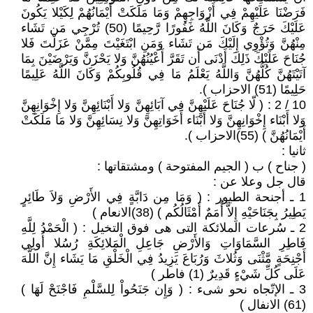
فَرَضْنَا عَلَيْهِمْ فِي أَزْوَاجِهِمْ وَمَا مَلَكَتْ أَيْمَانُهُمْ لِكَيْلا يَكُونَ
عَلَيْكَ حَرَجٌ وَكَانَ اللَّهُ غَفُورًا رَّحِيمًا (50) تُرْجِي مَن تَشَاء
مِنْهُنَّ وَتُؤْوِي إِلَيْكَ مَن تَشَاء وَمَنِ ابْتَغَيْتَ مِمَّنْ عَزَلْتَ فَلا
جُنَاحَ عَلَيْكَ ذَلِكَ أَدْنَى أَن تَقَرَّ أَعْيُنُهُنَّ وَلا يَحْزَنَّ وَيَرْضَيْنَ بِمَا
آتَيْتَهُنَّ كُلُّهُنَّ وَاللَّهُ يَعْلَمُ مَا فِي قُلُوبِكُمْ وَكَانَ اللَّهُ عَلِيمًا
حَلِيمًا (51) الاحزاب ).
10 / 2 : ( لّا جُنَاحَ عَلَيْهِنَّ فِي آبَائِهِنَّ وَلا أَبْنَائِهِنَّ وَلا إِخْوَانِهِنَّ
وَلا أَبْنَاء إِخْوَانِهِنَّ وَلا أَبْنَاء أَخَوَاتِهِنَّ وَلا نِسَائِهِنَّ وَلا مَا مَلَكَتْ
أَيْمَانُهُنَّ ) (55)الاحزاب ).
ثانيا :
( جناح ) ب ( الجيم المفتوحة ) ومشتقاتها :
قال جل وعلا عن :
1 ـ أجنحة الطيور : ( وَمَا مِن دَابَّةٍ فِي الأَرْضِ وَلاَ طَائِرٍ
يَطِيرُ بِجَنَاحَيْهِ إِلاَّ أُمَمٌ أَمْثَالُكُم ) (38)الانعام )
2 ـ سُرعات الملائكة التى هى فوق التخيل : ( الْحَمْدُ لِلَّهِ
فَاطِرِ السَّمَاوَاتِ وَالأَرْضِ جَاعِلِ الْمَلائِكَةِ رُسُلا أُولِي
أَجْنِحَةٍ مَّثْنَى وَثُلاثَ وَرُبَاعَ يَزِيدُ فِي الْخَلْقِ مَا يَشَاء إِنَّ اللَّهَ
عَلَى كُلِّ شَيْءٍ قَدِيرٌ (1) فاطر )
3 ـ الإتّجاه نحو شىء : ( وَإِن جَنَحُواْ لِلسَّلْمِ فَاجْنَحْ لَهَا )
(61) الانفال )