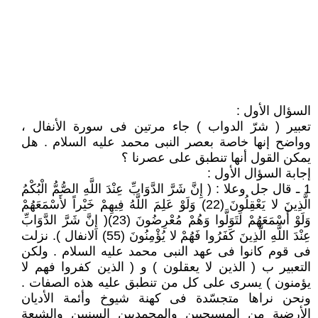
السؤال الأول :
تعبير ( شرّ الدواب ) جاء مرتين فى سورة الأنفال ،
وواضح إنها خاصة بعصر النبى محمد عليه السلام . هل
يمكن القول أنها تنطبق على عصرنا ؟
إجابة السؤال الأول :
1 ـ قال جل وعلا : ( إِنَّ شَرَّ الدَّوَابِّ عِنْدَ اللَّهِ الصُّمُّ الْبُكْمُ
الَّذِينَ لا يَعْقِلُونَ (22) وَلَوْ عَلِمَ اللَّهُ فِيهِمْ خَيْراً لأَسْمَعَهُمْ
وَلَوْ أَسْمَعَهُمْ لَتَوَلَّوا وَهُمْ مُعْرِضُونَ (23)( إِنَّ شَرَّ الدَّوَابِّ
عِنْدَ اللَّهِ الَّذِينَ كَفَرُوا فَهُمْ لا يُؤْمِنُونَ (55) الانفال ). نزلت
فى قوم كانوا فى عهد النبى محمد عليه السلام . ولكن
التعبير ب ( الذين لا يعقلون ) و ( الذين كفروا فهم لا
يؤمنون ) يسرى على كل من تنطبق عليه هذه الصفات .
ونحن نراها متجسّدة فى كهنة شيوخ وأئمة الأديان
الأرضية من المسيحيين والمحمديين السنيين والشيعة