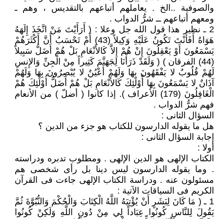
والصوفية ..الخ . يعاملهم أتباعهم بالتقديس ، وهم ـ
ومعهم أتباعهم ــ شرُّ الدواب .
2 ـ نظير هذا قول الله جل وعلا : ( أَرَأَيْتَ مَنْ اتَّخَذَ إِلَهَهُ
هَوَاهُ أَفَأَنْتَ تَكُونُ عَلَيْهِ وَكِيلاً (43) أَمْ تَحْسَبُ أَنَّ أَكْثَرَهُمْ
يَسْمَعُونَ أَوْ يَعْقِلُونَ إِنْ هُمْ إِلاَّ كَالأَنْعَامِ بَلْ هُمْ أَضَلُّ سَبِيلاً
(44) الفرقان ) ( وَلَقَدْ ذَرَأْنَا لِجَهَنَّمَ كَثِيراً مِنْ الْجِنِّ وَالإِنسِ
لَهُمْ قُلُوبٌ لا يَفْقَهُونَ بِهَا وَلَهُمْ أَعْيُنٌ لا يُبْصِرُونَ بِهَا وَلَهُمْ
آذَانٌ لا يَسْمَعُونَ بِهَا أُوْلَئِكَ كَالأَنْعَامِ بَلْ هُمْ أَضَلُّ أُوْلَئِكَ هُمْ
الْغَافِلُونَ (179) الأعراف ). إذا كانوا ( أضلّ ) من الأنعام
فهم شرُّ الدواب .
السؤال الثانى :
هل ما يقوله الدارسون للكتاب هو جزء من الدين ؟
إجابة السؤال الثانى :
أولا :
الكتاب الإلهى هو الدين الإلهى . ومطلوب تدبره ودراسته
. وما يقوله الدارسون ليس دينا بل رأى شخصى هم
مسئولون عنه . ودراسة الكتاب الإلهى جاءت فى القرآن
الكريم فى السياقات الآتية :
1 ـ ( مَا كَانَ لِبَشَرٍ أَنْ يُؤْتِيَهُ اللَّهُ الْكِتَابَ وَالْحُكْمَ وَالنُّبُوَّةَ ثُمَّ
يَقُولَ لِلنَّاسِ كُونُوا عِبَاداً لِي مِنْ دُونِ اللَّهِ وَلَكِنْ كُونُوا