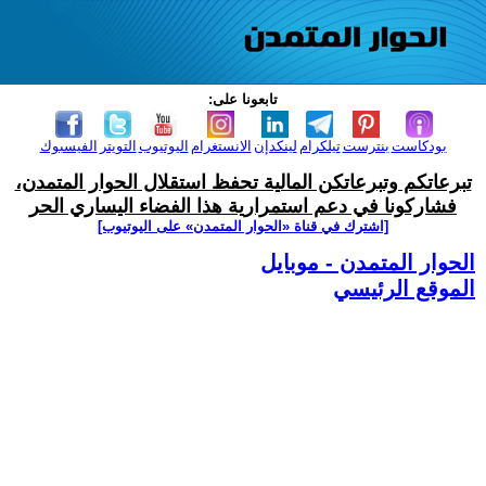
تابعونا على:
بودكاست
بنترست
تيلكرام
لينكدإن
الانستغرام
اليوتيوب
التويتر
الفيسبوك
تبرعاتكم وتبرعاتكن المالية تحفظ استقلال الحوار المتمدن،
فشاركونا في دعم استمرارية هذا الفضاء اليساري الحر
[اشترك في قناة ‫«الحوار المتمدن» على اليوتيوب]
الحوار المتمدن - موبايل
الموقع الرئيسي