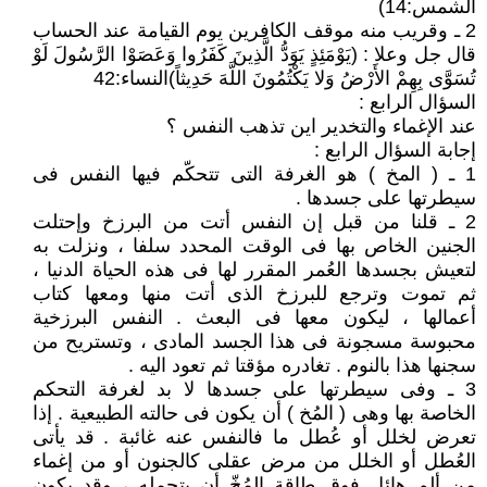
الشمس:14)
2 ـ وقريب منه موقف الكافرين يوم القيامة عند الحساب
قال جل وعلا : (يَوْمَئِذٍ يَوَدُّ الَّذِينَ كَفَرُوا وَعَصَوْا الرَّسُولَ لَوْ
تُسَوَّى بِهِمْ الأَرْضُ وَلا يَكْتُمُونَ اللَّهَ حَدِيثاً)النساء:42
السؤال الرابع :
عند الإغماء والتخدير اين تذهب النفس ؟
إجابة السؤال الرابع :
1 ـ ( المخ ) هو الغرفة التى تتحكّم فيها النفس فى
سيطرتها على جسدها .
2 ـ قلنا من قبل إن النفس أتت من البرزخ وإحتلت
الجنين الخاص بها فى الوقت المحدد سلفا ، ونزلت به
لتعيش بجسدها العُمر المقرر لها فى هذه الحياة الدنيا ،
ثم تموت وترجع للبرزخ الذى أتت منها ومعها كتاب
أعمالها ، ليكون معها فى البعث . النفس البرزخية
محبوسة مسجونة فى هذا الجسد المادى ، وتستريح من
سجنها هذا بالنوم . تغادره مؤقتا ثم تعود اليه .
3 ـ وفى سيطرتها على جسدها لا بد لغرفة التحكم
الخاصة بها وهى ( المُخ ) أن يكون فى حالته الطبيعية . إذا
تعرض لخلل أو عُطل ما فالنفس عنه غائبة . قد يأتى
العُطل أو الخلل من مرض عقلى كالجنون أو من إغماء
من ألم هائل فوق طاقة المُخّ أن يتحمله ، وقد يكون