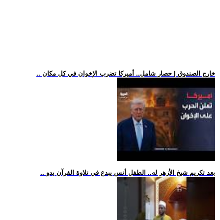
.. خارج الصندوق | حصار شامل.. أميركا تضرب الإخوان في كل مكان
.. بعد تكريم شيخ الأزهر له.. الطفل أنس يبدع في تلاوة القرآن بدو