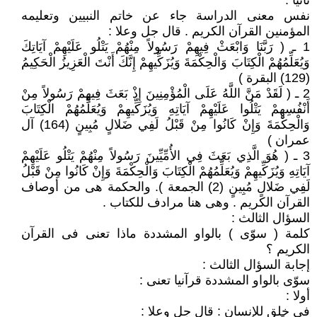
ثانيا :
نفس معنى الدراسة جاء عن خاتم النبيين وتعليمه
المؤمنين القرآن الكريم . قال جل وعلا :
1 ـ ( رَبَّنَا وَابْعَثْ فِيهِمْ رَسُولاً مِنْهُمْ يَتْلُو عَلَيْهِمْ آيَاتِكَ
وَيُعَلِّمُهُمْ الْكِتَابَ وَالْحِكْمَةَ وَيُزَكِّيهِمْ إِنَّكَ أَنْتَ الْعَزِيزُ الْحَكِيمُ
(129) البقرة )
2 ـ ( لَقَدْ مَنَّ اللَّهُ عَلَى الْمُؤْمِنِينَ إِذْ بَعَثَ فِيهِمْ رَسُولاً مِنْ
أَنْفُسِهِمْ يَتْلُوا عَلَيْهِمْ آيَاتِهِ وَيُزَكِّيهِمْ وَيُعَلِّمُهُمْ الْكِتَابَ
وَالْحِكْمَةَ وَإِنْ كَانُوا مِنْ قَبْلُ لَفِي ضَلالٍ مُبِينٍ (164) آل
عمران )
3 ـ ( هُوَ الَّذِي بَعَثَ فِي الأُمِّيِّينَ رَسُولاً مِنْهُمْ يَتْلُو عَلَيْهِمْ
آيَاتِهِ وَيُزَكِّيهِمْ وَيُعَلِّمُهُمْ الْكِتَابَ وَالْحِكْمَةَ وَإِنْ كَانُوا مِنْ قَبْلُ
لَفِي ضَلالٍ مُبِينٍ (2) الجمعة ). والحكمة هى من أوصاف
القرآن الكريم . وهى هنا مرادف للكتاب .
السؤال الثالث :
كلمة ( سوّى ) بالواو المشددة ماذا تعنى فى القرآن
الكريم ؟
إجابة السؤال الثالث :
سوّى بالواو المشددة قرآنيا تعنى :
أولا :
فى خلق للإنسان : قال جل وعلا :