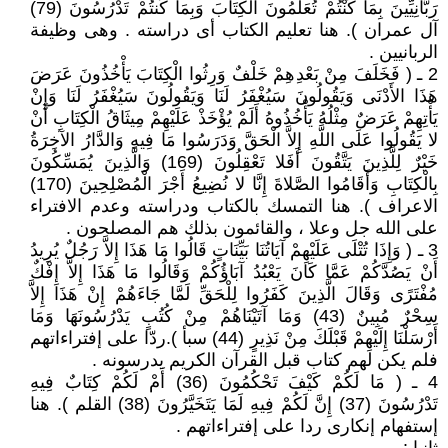
رَبَّانِيِّينَ بِمَا كُنْتُمْ تُعَلِّمُونَ الْكِتَابَ وَبِمَا كُنتُمْ تَدْرُسُونَ (79)
آل عمران ). هنا تعليم الكتاب أى دراسته . وهى وظيفة
الربانيين .
2 ـ ( فَخَلَفَ مِنْ بَعْدِهِمْ خَلْفٌ وَرِثُوا الْكِتَابَ يَأْخُذُونَ عَرَضَ
هَذَا الأَدْنَى وَيَقُولُونَ سَيُغْفَرُ لَنَا وَيَقُولُونَ سَيُغْفَرُ لَنَا وَإِنْ
يَأْتِهِمْ عَرَضٌ مِثْلُهُ يَأْخُذُوهُ أَلَمْ يُؤْخَذْ عَلَيْهِمْ مِيثَاقُ الْكِتَابِ أَنْ
لا يَقُولُوا عَلَى اللَّهِ إِلاَّ الْحَقَّ وَدَرَسُوا مَا فِيهِ وَالدَّارُ الآخِرَةُ
خَيْرٌ لِلَّذِينَ يَتَّقُونَ أَفَلا تَعْقِلُونَ (169) وَالَّذِينَ يُمَسِّكُونَ
بِالْكِتَابِ وَأَقَامُوا الصَّلاةَ إِنَّا لا نُضِيعُ أَجْرَ الْمُصْلِحِينَ (170)
الاعراف ). هنا التمسك بالكتاب ودراسته وعدم الافتراء
على الله جل وعلا ، والقائمون بذلك هم المصلحون .
3 ـ ( وَإِذَا تُتْلَى عَلَيْهِمْ آيَاتُنَا بَيِّنَاتٍ قَالُوا مَا هَذَا إِلاَّ رَجُلٌ يُرِيدُ
أَنْ يَصُدَّكُمْ عَمَّا كَانَ يَعْبُدُ آبَاؤُكُمْ وَقَالُوا مَا هَذَا إِلاَّ إِفْكٌ
مُفْتَرًى وَقَالَ الَّذِينَ كَفَرُوا لِلْحَقِّ لَمَّا جَاءَهُمْ إِنْ هَذَا إِلاَّ
سِحْرٌ مُبِينٌ (43) وَمَا آتَيْنَاهُمْ مِنْ كُتُبٍ يَدْرُسُونَهَا وَمَا
أَرْسَلْنَا إِلَيْهِمْ قَبْلَكَ مِنْ نَذِيرٍ (44) سبأ ).ردّا على إفتراءاتهم
فلم يكن لهم كتاب قبل القرآن الكريم يدرسونه .
4 ـ ( مَا لَكُمْ كَيْفَ تَحْكُمُونَ (36) أَمْ لَكُمْ كِتَابٌ فِيهِ
تَدْرُسُونَ (37) إِنَّ لَكُمْ فِيهِ لَمَا يَتَخَيَّرُونَ (38) القلم ). هنا
إستفهام إنكارى ردا على إفتراءاتهم .