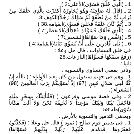
1 ـ (الَّذِي خَلَقَ فَسَوَّى)الأعلى:2 )
2 ـ (قَالَ لَهُ صَاحِبُهُ وَهُوَ يُحَاوِرُهُ أَكَفَرْتَ بِالَّذِي خَلَقَكَ مِنْ
تُرَابٍ ثُمَّ مِنْ نُطْفَةٍ ثُمَّ سَوَّاكَ رَجُلاً)الكهف:3
3 ـ (ثُمَّ كَانَ عَلَقَةً فَخَلَقَ فَسَوَّى)القيامة:38 )
4 ـ (الَّذِي خَلَقَكَ فَسَوَّاكَ فَعَدَلَكَ)الانفطار:7 )
5 ـ (وَنَفْسٍ وَمَا سَوَّاهَا)الشمس:7 )
6 ـ ( بَلَى قَادِرِينَ عَلَى أَنْ نُسَوِّيَ بَنَانَهُ)القيامة:4 )
فى خلق السماوات . قال جل وعلا :
(رَفَعَ سَمْكَهَا فَسَوَّاهَا)النازعات:28
ثانيا :
وتأتى بمعنى التساوى والتسوية .
1 ـ وهم فى جهنم سيقول من كان يعبد الأولياء : ( تَاللَّهِ إِنْ
كُنَّا لَفِي ضَلالٍ مُبِينٍ (97) إِذْ نُسَوِّيكُمْ بِرَبِّ الْعَالَمِينَ (98)
الشعراء ).
2 ـ وفى قصة موسى وفرعون ( (فَلَنَأْتِيَنَّكَ بِسِحْرٍ مِثْلِهِ
فَاجْعَلْ بَيْنَنَا وَبَيْنَكَ مَوْعِداً لا نُخْلِفُهُ نَحْنُ وَلا أَنْتَ مَكَاناً
سُوًى)طه:58
وبمعنى التدمير والتسوية بالأرض .
1 ـ فى تدمير قوم صالح ( ثمود ) قال جل وعلا : (فَكَذَّبُوهُ
فَعَقَرُوهَا فَدَمْدَمَ عَلَيْهِمْ رَبُّهُمْ بِذَنْبِهِمْ فَسَوَّاهَا)