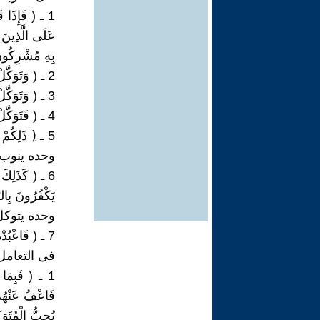
بِهِ مُشْرِكُونَ (100) ا
2 ـ ( وَتَوَكَّلْ عَلَى الْحَيِّ الَّذِي لا يَمُوتُ وَسَبِّحْ بِحَمْدِهِ ) (58) الفرقان )
3 ـ ( وَتَوَكَّلْ عَلَى الْعَزِيزِ الرَّحِيمِ (217) الشعراء )
4 ـ ( فَتَوَكَّلْ عَلَى اللَّهِ إِنَّكَ عَلَى الْحَقِّ الْمُبِينِ (79) النمل )
وحده ينوب 
6 ـ ( كَذَلِكَ 
وحده يتوكل
7 ـ ( فَاعْبُدْهُ وَتَوَكَّلْ عَلَيْهِ ) (123) هود )
فى التعامل
1 ـ ( فَبِمَا
فَاعْفُ عَنْهُمْ
يُحِبُّ الْمُتَوَكِّلِينَ (9