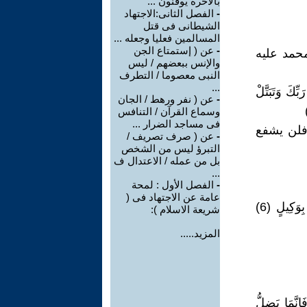
بالآخرة يوقنون ...
-
الفصل الثانى:الاجتهاد
الشيطانى فى قتل
المسالمين فعليا وجعله ...
-
عن ( إستمتاع الجن
محمد عليه
والإنس ببعضهم / ليس
النبى معصوما / التطرف
...
 وَتَبَتَّلْ
-
عن ( نفر ورهط / الجان
وسماع القرآن / التنافس
فى مساجد الضرار ...
 فلن يشفع
-
عن ( صرف تصريف /
التبرؤ ليس من الشخص
بل من عمله / الاعتدال ف
...
-
الفصل الأول : لمحة
عامة عن الاجتهاد فى (
3 ـ ( وَالَّذِينَ اتَّخَذُوا مِنْ دُونِهِ أَولِيَاءَ اللَّهُ حَفِيظٌ عَلَيْهِمْ وَمَا أَنْتَ عَلَيْهِمْ بِوَكِيلٍ (6)
شريعة الاسلام ):
المزيد.....
إِنَّمَا يَضِلُّ