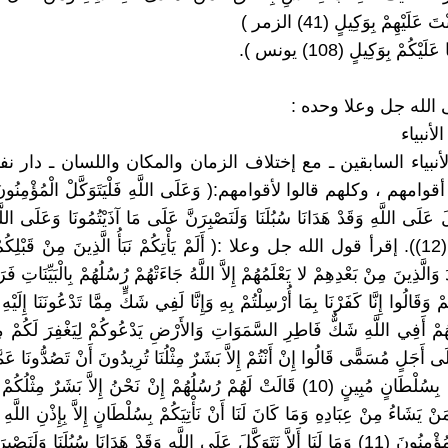
 عَلَيْهِمْ بِوَكِيلٍ (41) الزمر )
 الله جل وعلا وحده :
نبياء
الأنبياء السابقين ـ مع إختلاف الزمان والمكان واللسان ـ دار ن
َكَّلَ عَلَى اللَّهِ وَقَدْ هَدَانَا سُبُلَنَا وَلَنَصْبِرَنَّ عَلَى مَا آذَيْتُمُونَا وَعَلَى اللَّه
الْمُتَوَكِّلُونَ (12)). إقرأ قول الله جل وعلا :( أَلَمْ يَأْتِكُمْ نَبَأُ الَّذِينَ مِنْ قَبْلِ
وَالَّذِينَ مِنْ بَعْدِهِمْ لا يَعْلَمُهُمْ إِلاَّ اللَّهُ جَاءَتْهُمْ رُسُلُهُمْ بِالْبَيِّنَاتِ فَرَد
مْ أَفِي اللَّهِ شَكٌّ فَاطِرِ السَّمَوَاتِ وَالأَرْضِ يَدْعُوكُمْ لِيَغْفِرَ لَكُمْ مِ
لَى أَجَلٍ مُسَمًّى قَالُوا إِنْ أَنْتُمْ إِلاَّ بَشَرٌ مِثْلُنَا تُرِيدُونَ أَنْ تَصُدُّونَا عَمَّ
آبَاؤُنَا فَأْتُونَا بِسُلْطَانٍ مُبِينٍ (10) قَالَتْ لَهُمْ رُسُلُهُمْ إِنْ نَحْنُ إِلاَّ بَشَرٌ مِثْ
ْ يَشَاءُ مِنْ عِبَادِهِ وَمَا كَانَ لَنَا أَنْ نَأْتِيَكُمْ بِسُلْطَانٍ إِلاَّ بِإِذْنِ اللَّهِ
فَلْيَتَوَكَّلْ الْمُؤْمِنُونَ (11) وَمَا لَنَا أَلاَّ نَتَوَكَّلَ عَلَى اللَّهِ وَقَدْ هَدَانَا سُبُلَنَا وَل