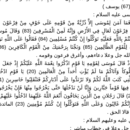
)
( فَمَا آمَنَ لِمُوسَى إِلاَّ ذُرِّيَّةٌ مِنْ قَوْمِهِ عَلَى خَوْفٍ مِنْ فِرْعَوْنَ وَم
يَفْتِنَهُمْ وَإِنَّ فِرْعَوْنَ لَعَالٍ فِي الأَرْضِ وَإِنَّ
إِنْ كُنْتُمْ آمَنْتُمْ بِاللَّهِ فَعَلَيْهِ تَوَكَّلُوا إِنْ كُنْتُمْ مُسْلِمِينَ (84) ف
له جل وعلا دعاءهم، وأغرق فرعون وقومه .
وَإِذْ قَالَ مُوسَى لِقَوْمِهِ يَا قَوْمِ اذْكُرُوا نِعْمَةَ اللَّهِ عَلَيْكُمْ إِذْ جَعَلَ فِي
وَجَعَلَكُمْ مُلُوكاً وَآتَاكُمْ مَا لَمْ يُؤْتِ أَحَداً مِنْ ا
َا قَوْماً جَبَّارِينَ وَإِنَّا لَنْ نَدْخُلَهَا حَتَّى يَخْرُجُوا مِنْهَا فَإِنْ يَخْرُجُوا م
دَاخِلُونَ (22) قَالَ رَجُلانِ مِنْ الَّذِينَ يَخَافُونَ أَنْعَمَ اللَّهُ عَلَيْهِمَا ادْخُلُوا عَلَيْهِمْ
دَخَلْتُمُوهُ فَإِنَّكُمْ غَالِبُونَ وَعَلَى اللَّ
الا الحق .
ن عليه وعليهم السلام :
 جل وعلا فى خطاب مباشر :