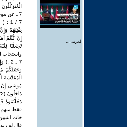
الْمُتَوَكِّلُونَ (67) يوسف 
7 ـ عن موسى عليه السلام :
7 / 1 : 
المزيد.....
واستجاب ال
7 ـ 2 :( 
مُوسَى إِنَّ فِيه
فقط منهم ق
خاتم النبيي
قال له ربه