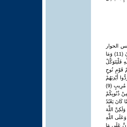
فس الحوار
بينهم وبين أقوامهم ، وكلهم قالوا لأقوامهم:( وَعَلَى اللَّهِ فَلْيَتَوَكَّلْ الْمُؤْمِنُونَ (11) وَمَا
ِ فَلْيَتَوَكَّلْ
كُمْ قَوْمِ نُوحٍ
ُّوا أَيْدِيَهُمْ
فِي أَفْوَاهِهِمْ وَقَالُوا إِنَّا كَفَرْنَا بِمَا أُرْسِلْتُمْ بِهِ وَإِنَّا لَفِي شَكٍّ مِمَّا تَدْعُونَنَا إِلَيْهِ مُرِيبٍ (9)
نْ ذُنُوبِكُمْ
ا كَانَ يَعْبُدُ
لُكُمْ وَلَكِنَّ اللَّهَ
 وَعَلَى اللَّهِ
َنَصْبِرَنَّ عَلَى مَا