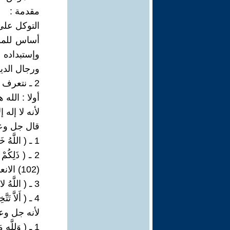
مقدمة :
التوكل على
أساس للمؤم
وإستبداده
ورجال الدين
2 ـ نتعرف على التوكل على الله جل وعلا وحده فى رؤية قرآنية :
أولا : الله
لأنه لا إله
قال جل وعل
1 ـ ( اللَّهُ خَالِقُ كُلِّ شَيْءٍ وَهُوَ عَلَى كُلِّ شَيْءٍ وَكِيلٌ (62) الزمر ) .
2 ـ ( ذَلِكُمْ
(102) الانعام )
3 ـ ( اللَّهُ لا إِلَهَ إِلاَّ هُوَ وَعَلَى اللَّهِ فَلْيَتَوَكَّلْ الْمُؤْمِنُونَ (13) التغابن )
4 ـ ( أَلاَّ تَتَّخِذُوا مِنْ دُونِي وَكِيلاً (2) الاسراء )
لأنه جل وع
1 ـ ( وَلِلَّهِ مَا فِي السَّمَوَاتِ وَمَا فِي الأَرْضِ وَكَفَى بِاللَّهِ وَكِيلاً (132) النساء )