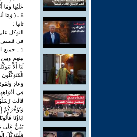
عَلَيْهَا وَمَا أَنْتَ
8 ـ ( وَمَا أَنَا عَلَيْكُمْ بِوَكِيلٍ (108) يونس ).
ثانيا :
التوكل على
فى قصص الأ
1 ـ جميع 
لَنَا أَلاَّ نَتَو
وَعَادٍ وَثَمُودَ 
قَالَتْ رُسُلُهُ
وَيُؤَخِّرَكُمْ إِ
يَمُنُّ عَلَى مَن