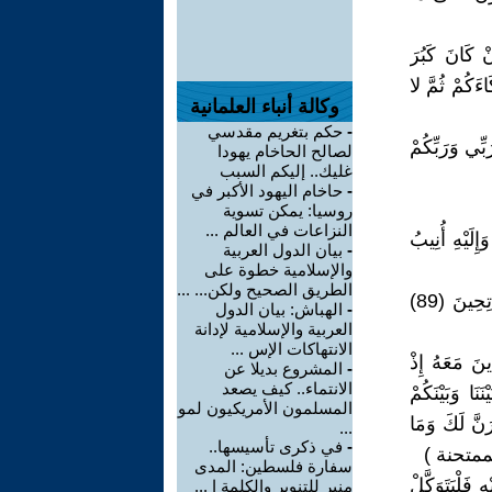
 كَانَ كَبُرَ
ءَكُمْ ثُمَّ لا
وكالة أنباء العلمانية
-
حكم بتغريم مقدسي
 وَرَبِّكُمْ
لصالح الحاخام يهودا
غليك.. إليكم السبب
-
حاخام اليهود الأكبر في
روسيا: يمكن تسوية
النزاعات في العالم ...
إِلَيْهِ أُنِيبُ
-
بيان الدول العربية
والإسلامية خطوة على
الطريق الصحيح ولكن... ...
4 / 2 :( عَلَى اللَّهِ تَوَكَّلْنَا رَبَّنَا افْتَحْ بَيْنَنَا وَبَيْنَ قَوْمِنَا بِالْحَقِّ وَأَنْتَ خَيْرُ الْفَاتِحِينَ (89)
-
الهباش: بيان الدول
العربية والإسلامية لإدانة
الانتهاكات الإس ...
َ مَعَهُ إِذْ
-
المشروع بديلا عن
الانتماء.. كيف يصعد
نَا وَبَيْنَكُمْ
المسلمون الأمريكيون لمو
ِرَنَّ لَكَ وَمَا
...
-
في ذكرى تأسيسها..
سفارة فلسطين: المدى
َلْيَتَوَكَّلْ
منبر للتنوير والكلمة ا ...