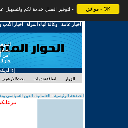
موافق - OK
لتوفير افضل خدمة لكم ولتسهيل عملي
أخبار عامة
-
وكالة أنباء المرأة
-
اخبار الأدب و
الموقع
يسارية
"من أج
حاز ال
إذا لديك
الزوار
اضافة/خدمات
بحث/الارشيف
الصفحة الرئيسية
-
العلمانية، الدين السياسي ونق
تبرعاتكم