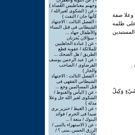
وجهنم مغناطيس العُصاة )
-
عن ( الشكوى لغيرالله /
 وعلا صفة
كأنها جان / التفث )
-
الفصل الثالث : الاجتهاد
 على ظلمه
الشيطانى فى قتل النساء
لمستبدين
والأطفال جهاد ...
-
سؤالان يُحزنان
-
عن ( عبادة الجاهليين
للملائكة / عقوبة قطع
الطريق / هل الضحك ...
-
عن ( عبد الرحمن يوسف
القرضاوى / الصاحب
.
والجار )
-
الفصل الثالث : الاجتهاد
الشيطانى الفقهى فى
قتل المسالمين وجع ...
 شَيْءٍ وَكِيلٌ
-
عن ( اليأس والقنوط /
الشكوى لغير الله جل وعلا
مذلة )
-
عن ( الغيظ / خنزير برى
صيدا فى الحرم / فوائد
البنوك / متعة ا ...
-
عن ( الاستهزاء بالنبى /
الرزق الحسن..متى ؟ /