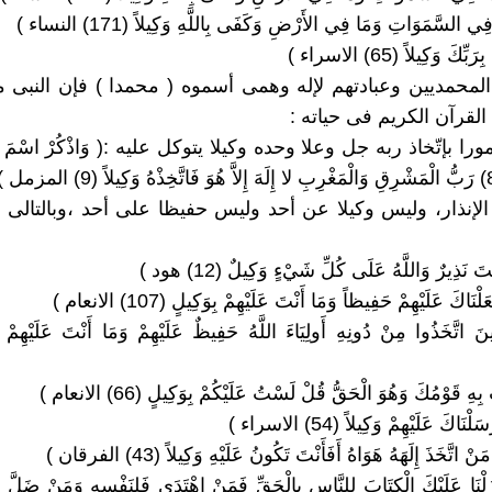
المحمديين وعبادتهم لإله وهمى أسموه ( محمدا ) فإن النبى 
لقرآن الكريم فى حياته :
ورا بإتّخاذ ربه جل وعلا وحده وكيلا يتوكل عليه :( وَاذْكُرْ اسْمَ رَبِّكَ
لإنذار، وليس وكيلا عن أحد وليس حفيظا على أحد ،وبالتالى
نْزَلْنَا عَلَيْكَ الْكِتَابَ لِلنَّاسِ بِالْحَقِّ فَمَنْ اهْتَدَى فَلِنَفْسِهِ وَمَنْ ضَلَّ فَ