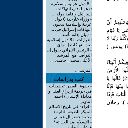
-
8 دول عربية وإسلامية
تدعو لوقف انتهاكات
إسرائيل وإقامة دولة ...
-
وزراء خارجية 8 دول
َلَئِهِمْ أَنْ
عربية وإسلامية يدينون
انتهاكات إسرائيل في ...
هُ لَمِنْ الْمُسْرِفِينَ (83) وَقَالَ مُوسَى يَا قَوْمِ
-
-بيان إدانة بأشد
َقَالُوا عَلَى اللَّهِ تَوَكَّلْنَا رَبَّنَا لا
العبارات- لـ8 دول إسلامية
ضد انتهاكات إسرائ ...
تَجْعَلْنَا فِتْنَةً لِلْقَوْمِ الظَّالِمِينَ (85) وَنَجِّنَا بِرَحْمَتِكَ مِنْ الْقَوْمِ الْكَافِرِينَ (86) يونس )
-
الرئيس الإيراني يقول إن
التواصل مع المرشد
الأعلى مجتبى خامنئ ...
كُمْ أَنْبِيَاءَ
لْعَالَمِينَ (20) يَا قَوْمِ ادْخُلُوا الأَرْضَ
المزيد.....
الْمُقَدَّسَةَ الَّتِي كَتَبَ اللَّهُ لَكُمْ وَلا تَرْتَدُّوا عَلَى أَدْبَارِكُمْ فَتَنْقَلِبُوا خَاسِرِينَ (21) قَالُوا يَا
كتب ودراسات
ِنْهَا فَإِنَّا
-
حقوق العصر. تحقيقات
في جريمة ازدراء العقل و
 الْبَابَ فَإِذَا
معاداة الإنسان / أحمد
التاوتي
هِ فَتَوَكَّلُوا إِنْ كُنتُمْ مُؤْمِنِينَ (23) المائدة ). رجلان
-
قراءة في تاريخ الاسلام
المبكر الطبعة الثانية /
محمد جعفر ال عيسى
-
الإسلام ضد الحداثة /
فرغان أزيهاري