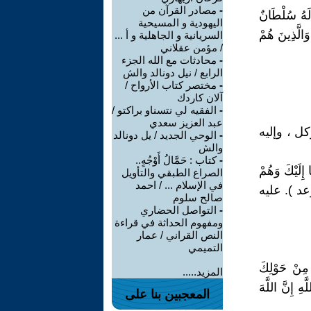
-
مصادر القرآن من
الشَّيْطَانِ الرَّجِيمِ (98) إِنَّهُ لَيْسَ لَهُ سُلْطَانٌ
اليهودية و المسيحية
َتَوَلَّوْنَهُ وَالَّذِينَ هُمْ
السريانية و الجاهلية و أ ...
/ مؤمن عقلاني
-
محادثات مع الله الجزء
الرابع / نيل دونالد والش
-
مختصر كتاب الأرواح /
آلان كاردك
-
الفقيه لي نتسناو براكتو /
عبد العزيز سعدي
لشورى ) عليه وحده يتوكل ، وإليه
-
الوحي الجديد / يل دونالد
والش
-
كتاب : حَمَّالُ أَوْجُهٍ..
 إِلَيْكَ وَهُمْ
الصراع الطبقي والتأويل
في الإسلام ... / احمد
 رَبِّي لا إِلَهَ إِلاَّ هُوَ عَلَيْهِ تَوَكَّلْتُ وَإِلَيْهِ مَتَابِ (30) الرعد ). عليه
صالح سلوم
-
التواصل الحضاري
ومفهوم الحداثة في قراءة
النص القراني / عمار
التميمي
 مِنْ حَوْلِكَ
المزيد.....
ِ إِنَّ اللَّهَ
المعجبين بنا على