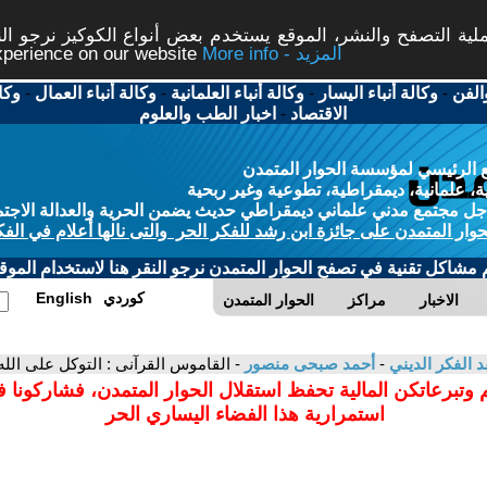
ة التصفح والنشر، الموقع يستخدم بعض أنواع الكوكيز نرجو النق
More info - المزيد
experience on our website
الفن
-
وكالة أنباء اليسار
-
وكالة أنباء العلمانية
-
وكالة أنباء العمال
-
وكا
الاقتصاد
-
اخبار الطب والعلوم
 الرئيسي لمؤسسة الحوار المتمدن
، علمانية، ديمقراطية، تطوعية وغير ربحية
ل مجتمع مدني علماني ديمقراطي حديث يضمن الحرية والعدالة الاجتم
حوار المتمدن على جائزة ابن رشد للفكر الحر والتى نالها أعلام في الفك
م مشاكل تقنية في تصفح الحوار المتمدن نرجو النقر هنا لاستخدام الموقع
كوردي
English
الاخبار
مراكز
الحوار المتمدن
د الفكر الديني
-
أحمد صبحى منصور
- القاموس القرآنى : التوكل على الله
 وتبرعاتكن المالية تحفظ استقلال الحوار المتمدن، فشاركونا 
استمرارية هذا الفضاء اليساري الحر