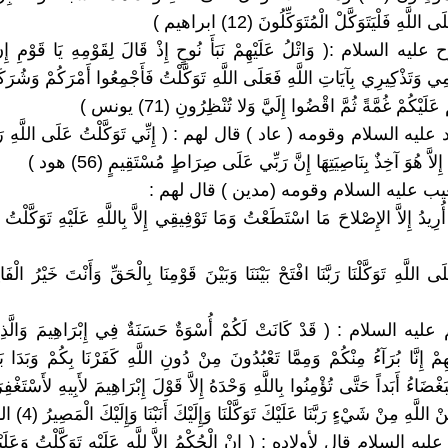
اللَّهِ فَلْيَتَوَكَّلْ الْمُتَوَكِّلُونَ (12) ابراهيم )
يه السلام :( وَاتْلُ عَلَيْهِمْ نَبَأَ نُوحٍ إِذْ قَالَ لِقَوْمِهِ يَا قَوْمِ إِنْ
ِي وَتَذْكِيرِي بِآيَاتِ اللَّهِ فَعَلَى اللَّهِ تَوَكَّلْتُ فَأَجْمِعُوا أَمْرَكُمْ وَشُرَكَا
َلَيْكُمْ غُمَّةً ثُمَّ اقْضُوا إِلَيَّ وَلا تُنْظِرُونِ (71) يونس )
ليه السلام وقومه ( عاد ) قال لهم : ( إِنِّي تَوَكَّلْتُ عَلَى اللَّهِ رَبِّي
إِلاَّ هُوَ آخِذٌ بِنَاصِيَتِهَا إِنَّ رَبِّي عَلَى صِرَاطٍ مُسْتَقِيمٍ (56) هود )
ْ أُرِيدُ إِلاَّ الإِصْلاحَ مَا اسْتَطَعْتُ وَمَا تَوْفِيقِي إِلاَّ بِاللَّهِ عَلَيْهِ تَوَكَّلْتُ وَ
ليه السلام : ( قَدْ كَانَتْ لَكُمْ أُسْوَةٌ حَسَنَةٌ فِي إِبْرَاهِيمَ وَالَّذِين
ِمْ إِنَّا بُرَآءُ مِنْكُمْ وَمِمَّا تَعْبُدُونَ مِنْ دُونِ اللَّهِ كَفَرْنَا بِكُمْ وَبَدَا بَيْنَ
بَغْضَاءُ أَبَداً حَتَّى تُؤْمِنُوا بِاللَّهِ وَحْدَهُ إِلاَّ قَوْلَ إِبْرَاهِيمَ لأَبِيهِ لأَسْتَغْف
للَّهِ مِنْ شَيْءٍ رَبَّنَا عَلَيْكَ تَوَكَّلْنَا وَإِلَيْكَ أَنَبْنَا وَإِلَيْكَ الْمَصِيرُ (4) الممتحنة )
 السلام قال لأولاده : ( إِنْ الْحُكْمُ إِلاَّ لِلَّهِ عَلَيْهِ تَوَكَّلْتُ وَعَلَيْهِ ف