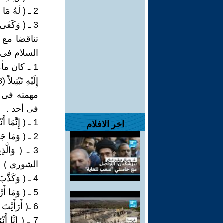
2 ـ ( لَهُ مَا فِي السَّمَوَاتِ وَمَا فِي الأَرْضِ وَكَفَى بِاللَّهِ وَكِيلاً (171) النساء )
3 ـ ( وَكَفَى بِرَبِّكَ وَكِيلاً (65) الاسراء )
تناقضا مع 
السلام فى ا
1 ـ كان مأم
إِلَيْهِ تَبْتِيلاً (8) رَبُّ الْمَشْرِقِ وَالْمَغْرِبِ لا إِلَهَ إِلاَّ هُوَ فَاتَّخِذْهُ وَكِيلاً (9) المزمل )
مهمته فى ا
فى أحد .
1 ـ ( إِنَّمَا أَنْتَ نَذِيرٌ وَاللَّهُ عَلَى كُلِّ شَيْءٍ وَكِيلٌ (12) هود )
اخر الافلام
2 ـ ( وَمَا جَعَلْنَاكَ عَلَيْهِمْ حَفِيظاً وَمَا أَنْتَ عَلَيْهِمْ بِوَكِيلٍ (107) الانعام )
الشورى )
4 ـ ( وَكَذَّبَ بِهِ قَوْمُكَ وَهُوَ الْحَقُّ قُلْ لَسْتُ عَلَيْكُمْ بِوَكِيلٍ (66) الانعام )
5 ـ ( وَمَا أَرْسَلْنَاكَ عَلَيْهِمْ وَكِيلاً (54) الاسراء )
6 ـ( أَرَأَيْتَ مَنْ اتَّخَذَ إِلَهَهُ هَوَاهُ أَفَأَنْتَ تَكُونُ عَلَيْهِ وَكِيلاً (43) الفرقان )
7 ـ ( إِنَّا أَ