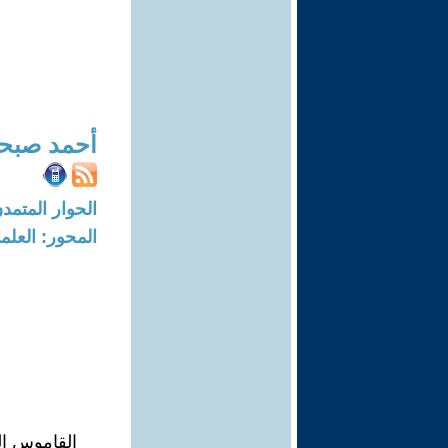
أحمد صبح
الحوار المتمدن-العدد: 8256 - 25
المحور: العلما
القاموس الق