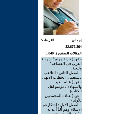
إجمالي القراءات:
32,679,364
المقالات المنشورة: 5,040
-
عن ( خزنة جهنم / شهداء
العرب فى الفصاحة /
وليجة )
-
الفصل الثانى : التلاعب
باستعمال الخطاب الالهى
-
عن ( عالم الغيب
والشهادة / مؤمنو اهل
الكتاب)
-
عن ( عبادة المحمديين
للأولياء )
-
الفصل الأول : إحتكارهم
الاسلام وهم ألدُّ أعدائه
-
( عن التوبة والغفران