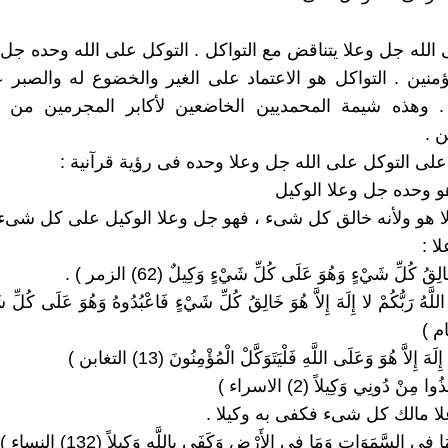
 الله جل وعلا يتناقض مع التواكل . التوكل على الله وحده جل
نين . التواكل هو الاعتماد على الغير والخضوع له والصبر
 . وهذه شيمة المحمديين الخاضعين لأكابر المجرمين من ا
 .
 هو وحده جل وعلا الوكيل
 إلا هو ولأنه خالق كل شىء ، فهو جل وعلا الوكيل على كل شىء 
ا :
 اللَّهُ رَبُّكُمْ لا إِلَهَ إِلاَّ هُوَ خَالِقُ كُلِّ شَيْءٍ فَاعْبُدُوهُ وَهُوَ عَلَى كُلِّ
لا مالك كل شىء فكفى به وكيلا .