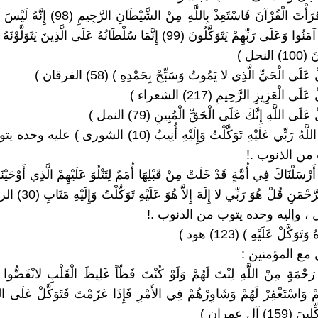
1 ـ ( فَإِذَا قَرَأْتَ الْقُرْآنَ فَاسْتَعِذْ بِاللَّهِ مِنْ 
عَلَى الَّذِينَ آمَنُوا وَعَلَى رَبِّهِمْ يَتَوَكَّلُونَ (99) إِنَّمَا سُلْطَانُهُ عَلَى الَّذِينَ ي
لنحل )
5 ـ (ِ ذَلِكُمْ اللَّهُ رَبِّي عَلَيْهِ تَوَكَّلْتُ وَإِلَيْهِ أُنِيبُ (10) ا
من الذنوب .!
أَرْسَلْنَاكَ فِي أُمَّةٍ قَدْ خَلَتْ مِنْ قَبْلِهَا أُمَمٌ لِتَتْلُوَ عَلَيْهِمْ الَّذِي أَوْحَيْنَا
يَكْفُرُونَ بِالرَّحْمَنِ قُلْ هُوَ
 ، وإليه وحده يتوب من الذنوب .!
 مع المؤمنين :
 رَحْمَةٍ مِنْ اللَّهِ لِنْتَ لَهُمْ وَلَوْ كُنْتَ فَظّاً غَلِيظَ الْقَلْبِ لانْفَضُّوا
 وَاسْتَغْفِرْ لَهُمْ وَشَاوِرْهُمْ فِي الأَمْرِ فَإِذَا عَزَمْتَ فَتَوَكَّلْ عَلَى اللَّه
15) آل عمران )