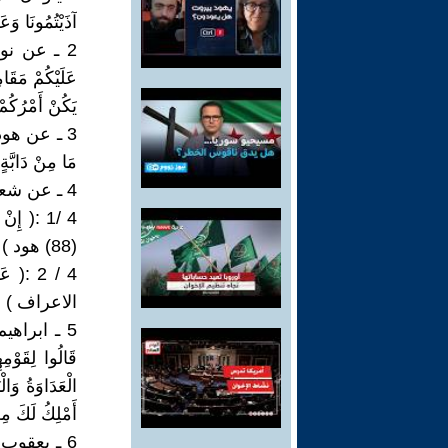
آذَيْتُمُونَا وَعَلَى 
2 ـ عن نوح عل
عَلَيْكُمْ مَقَام
يَكُنْ أَمْرُكُمْ ع
3 ـ عن هود ع
مَا مِنْ دَابَّةٍ 
4 ـ عن شعيب عليه السلام وقومه (مدين ) قال لهم :
4 /1 :( إِن
(88) هود )
الاعراف )
5 ـ ابراهيم ع
قَالُوا لِقَوْمِه
الْعَدَاوَةُ وَالْ
أَمْلِكُ لَكَ مِنْ ا
6 ـ يعقوب عليه