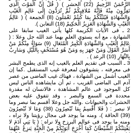
الرَّحْمَنُ الرَّحِيمُ (22) الحشر ) ( قُلْ إِنَّ الْمَوْتَ الَّذِي
تَفِرُّونَ مِنْهُ فَإِنَّهُ مُلاقِيكُمْ ثُمَّ تُرَدُّونَ إِلَى عَالِمِ الْغَيْبِ
وَالشَّهَادَةِ فَيُنَبِّئُكُمْ بِمَا كُنتُمْ تَعْمَلُونَ (8) الجمعة ) ( عَالِمُ
الْغَيْبِ وَالشَّهَادَةِ الْعَزِيزُ الْحَكِيمُ (18) التغابن ).
2 ـ فى الآيات الكريمة كلها يأتى الغيب سابقا على
الشهادة ، مع أنه يستوى العلم بهما عند الله جل وعلا : (
عَالِمُ الْغَيْبِ وَالشَّهَادَةِ الْكَبِيرُ الْمُتَعَالِ (9) سَوَاءٌ مِنْكُمْ مَنْ
أَسَرَّ الْقَوْلَ وَمَنْ جَهَرَ بِهِ وَمَنْ هُوَ مُسْتَخْفٍ بِاللَّيْلِ وَسَارِبٌ
بِالنَّهَارِ (10) الرعد ) .
3 ـ السبب فى تقديم العلم بالغيب إنه الذى يطمح البشر
فى معرفته ، يتشوقون لمعرفة غيب المستقبل .كما إن
الغيب أشمل من الشهادة ، فهناك غيب الماضى من عصر
آدم الى الماضى القريب ، ثم أن مايشاهده الناس ليس
كل الموجود فى عالم المشاهدة ، فالانسان له مقدرة
محددة فى السمع والبصر ، وقد تتفوق عليه بعض
الحشرات والحيوانات .والله جل وعلا أقسم بما نبصر وما
لا نبصر : ( فَلا أُقْسِمُ بِمَا تُبْصِرُونَ (38) وَمَا لا تُبْصِرُونَ
(39) الحاقة )، ومنه ما يوجد فى مجال رؤيتنا ولا نراه ،
ومنه ما يوجد فى عوالم البرزخ ولا نراه : ( يَا بَنِي آدَمَ لا
يَفْتِنَنَّكُمْ الشَّيْطَانُ كَمَا أَخْرَجَ أَبَوَيْكُمْ مِنْ الْجَنَّةِ يَنزِعُ عَنْهُمَا