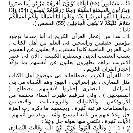
قَبْلِهِ مُسْلِمِينَ (53) أُوْلَئِكَ يُؤْتَوْنَ أَجْرَهُمْ مَرَّتَيْنِ بِمَا صَبَرُوا
وَيَدْرَءُونَ بِالْحَسَنَةِ السَّيِّئَةَ وَمِمَّا رَزَقْنَاهُمْ يُنفِقُونَ (54) وَإِذَا
سَمِعُوا اللَّغْوَ أَعْرَضُوا عَنْهُ وَقَالُوا لَنَا أَعْمَالُنَا وَلَكُمْ أَعْمَالُكُمْ
سَلامٌ عَلَيْكُمْ لا نَبْتَغِي الْجَاهِلِينَ (55) القصص ).
ثانيا :
1 ـ هذا من إعجاز القرآن الكريم إذ أنبا مقدما بوجود
مؤمنين حقيقيين وراسخين فى العلم من أهل الكتاب .
فى القرون الماضية كانوا مستترين لا يعلنون عن أنفسهم
بسبب التعصب الدينى وسيطرة الكنيسة . الان فى عصر
الانترنت نراهم يظهرون يعلنون عن أنفسهم بما يؤكّد
إعجاز القرآن الكريم .
2 ـ للقرآن الكريم مصطلحاته فى موضوع أهل الكتاب
مثل النصارى ، بنو إسرائيل ، اليهود وهم العُصاة من بنى
إسرائيل . النصارى إختاروا لأنفسهم مصطلح (
المسيحيين ) ، وفى تفرقهم ظهرت أسماء مختلفة من
الأرثوذكس والكاثوليك والبروتستانت والانجيليين
..وانقسامات فرعية كثيرة . ويجمعهم ما ذكره رب العزة
جل وعلا عنهم من تأليه المسيح وأمّه ، وتقديس أئمتهم .
الآيات كثيرة ، نكتفى منها بقوله جل وعلا :
2 / 1 : ( وَقَالَتْ الْيَهُودُ عُزَيْرٌ ابْنُ اللَّهِ وَقَالَتْ النَّصَارَى