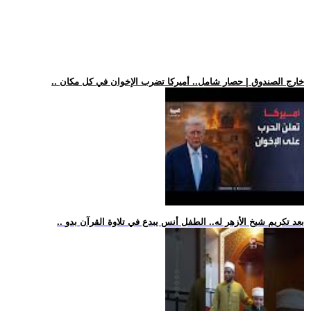
.. خارج الصندوق | حصار شامل.. أميركا تضرب الإخوان في كل مكان
.. بعد تكريم شيخ الأزهر له.. الطفل أنس يبدع في تلاوة القرآن بدو