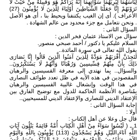
لِبَاسَهُمَا لِيُرِيَهُمَا سَوْآتِهِمَا إِنَّهُ يَرَاكُمْ هُوَ وَقَبِيلُهُ مِنْ حَيْثُ لا
تَرَوْنَهُمْ إِنَّا جَعَلْنَا الشَّيَاطِينَ أَوْلِيَاءَ لِلَّذِينَ لا يُؤْمِنُونَ (27)
الأعراف ). أى إن الغيب يكتنفنا ويحيط بنا ، أى هو الأصل
. ونحن نتعامل مع جزء محدود من عالم الشهادة .
السؤال الثانى :
سؤال من الاستاذ عثمان فخر الدين :
السلام عليكم يا دكتور / أحمد صبحي منصور.
يقول الله تعالى في سورة المائدة..
لَتَجِدَنَّ أَقْرَبَهُمْ مَوَدَّةً لِلَّذِينَ آمَنُوا الَّذِينَ قَالُوا إِنَّا نَصَارَى
ذَلِكَ بِأَنَّ مِنْهُمْ قِسِّيسِينَ وَرُهْبَانًا وَأَنَّهُمْ لَا يَسْتَكْبِرُونَ..
والسؤال.. بِما نهتدي إلى معرفة القسيسين والرهبان
المقصودين في هذه الآيه في ظل تعدد طوائف النصارى
في هذا الوقت وإنشغال غالبية القسيسين والرهبان
بِمُناصرة الأنظمة الحاكمة للدول مع توضيح الفارق بين
الإعتقاد الديني للنصارى والإعتقاد الديني للمسيحيين..
إجابة السؤال الثانى :
أولا :
قال جل وعلا عن أهل الكتاب :
1 ـ ( لَيْسُوا سَوَاءً مِنْ أَهْلِ الْكِتَابِ أُمَّةٌ قَائِمَةٌ يَتْلُونَ آيَاتِ
اللَّهِ آنَاءَ اللَّيْلِ وَهُمْ يَسْجُدُونَ (113) يُؤْمِنُونَ بِاللَّهِ وَالْيَوْمِ
الآخِرِ وَيَأْمُرُونَ بِالْمَعْرُوفِ وَيَنْهَوْنَ عَنْ الْمُنْكَرِ وَيُسَارِعُونَ