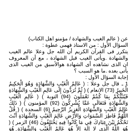
عن ( عالم الغيب والشهادة / مؤمنو اهل الكتاب)
السؤال الأول : من الاستاذ فهمى عطوة :
يتكرر فى القرآن الكريم أن الله جل وعلا عالم الغيب
والشهادة .ويأتى الغيب قبل الشهادة ، مع أن المعروف
ان الذى نشاهده أى الشهادة هوالأسبق من الغيب الذى
يأتى بعده .ما هو السبب ؟
إجابة السؤال الأول :
1 ـ قال جل وعلا : ( عَالِمُ الْغَيْبِ وَالشَّهَادَةِ وَهُوَ الْحَكِيمُ
الْخَبِيرُ (73) الانعام ) ( ثُمَّ تُرَدُّونَ إِلَى عَالِمِ الْغَيْبِ وَالشَّهَادَةِ
فَيُنَبِّئُكُمْ بِمَا كُنتُمْ تَعْمَلُونَ (94) التوبة ) ( عَالِمِ الْغَيْبِ
وَالشَّهَادَةِ فَتَعَالَى عَمَّا يُشْرِكُونَ (92) المؤمنون ) ( ذَلِكَ
عَالِمُ الْغَيْبِ وَالشَّهَادَةِ الْعَزِيزُ الرَّحِيمُ (6) السجدة ) ( قُلْ
اللَّهُمَّ فَاطِرَ السَّمَوَاتِ وَالأَرْضِ عَالِمَ الْغَيْبِ وَالشَّهَادَةِ أَنْتَ
تَحْكُمُ بَيْنَ عِبَادِكَ فِي مَا كَانُوا فِيهِ يَخْتَلِفُونَ (46) الزمر ) (
هُوَ اللَّهُ الَّذِي لا إِلَهَ إِلاَّ هُوَ عَالِمُ الْغَيْبِ وَالشَّهَادَةِ هُوَ