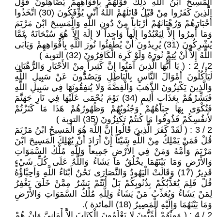
الْمَسِيحُ ابْنُ اللَّهِ ذَلِكَ قَوْلُهُمْ بِأَفْوَاهِهِمْ يُضَاهِئُونَ قَوْلَ
الَّذِينَ كَفَرُوا مِنْ قَبْلُ قَاتَلَهُمْ اللَّهُ أَنَّى يُؤْفَكُونَ (30) اتَّخَذُوا
أَحْبَارَهُمْ وَرُهْبَانَهُمْ أَرْبَاباً مِنْ دُونِ اللَّهِ وَالْمَسِيحَ ابْنَ مَرْيَمَ
وَمَا أُمِرُوا إِلاَّ لِيَعْبُدُوا إِلَهاً وَاحِداً لا إِلَهَ إِلاَّ هُوَ سُبْحَانَهُ عَمَّا
يُشْرِكُونَ (31) يُرِيدُونَ أَنْ يُطْفِئُوا نُورَ اللَّهِ بِأَفْوَاهِهِمْ وَيَأْبَى
اللَّهُ إِلاَّ أَنْ يُتِمَّ نُورَهُ وَلَوْ كَرِهَ الْكَافِرُونَ (32) التوبة )
2 / 2 : ( يَا أَيُّهَا الَّذِينَ آمَنُوا إِنَّ كَثِيراً مِنْ الأَحْبَارِ وَالرُّهْبَانِ
لَيَأْكُلُونَ أَمْوَالَ النَّاسِ بِالْبَاطِلِ وَيَصُدُّونَ عَنْ سَبِيلِ اللَّهِ
وَالَّذِينَ يَكْنِزُونَ الذَّهَبَ وَالْفِضَّةَ وَلا يُنفِقُونَهَا فِي سَبِيلِ اللَّهِ
فَبَشِّرْهُمْ بِعَذَابٍ أَلِيمٍ (34) يَوْمَ يُحْمَى عَلَيْهَا فِي نَارِ جَهَنَّمَ
فَتُكْوَى بِهَا جِبَاهُهُمْ وَجُنُوبُهُمْ وَظُهُورُهُمْ هَذَا مَا كَنَزْتُمْ
لأَنفُسِكُمْ فَذُوقُوا مَا كُنتُمْ تَكْنِزُونَ (35) التوبة )
2 / 3 : ( لَقَدْ كَفَرَ الَّذِينَ قَالُوا إِنَّ اللَّهَ هُوَ الْمَسِيحُ ابْنُ مَرْيَمَ
قُلْ فَمَنْ يَمْلِكُ مِنْ اللَّهِ شَيْئاً إِنْ أَرَادَ أَنْ يُهْلِكَ الْمَسِيحَ ابْنَ
مَرْيَمَ وَأُمَّهُ وَمَنْ فِي الأَرْضِ جَمِيعاً وَلِلَّهِ مُلْكُ السَّمَوَاتِ
وَالأَرْضِ وَمَا بَيْنَهُمَا يخْلُقُ مَا يَشَاءُ وَاللَّهُ عَلَى كُلِّ شَيْءٍ
قَدِيرٌ (17) وَقَالَتْ الْيَهُودُ وَالنَّصَارَى نَحْنُ أَبْنَاءُ اللَّهِ وَأَحِبَّاؤُهُ
قُلْ فَلِمَ يُعَذِّبُكُمْ بِذُنُوبِكُمْ بَلْ أَنْتُمْ بَشَرٌ مِمَّنْ خَلَقَ يَغْفِرُ
لِمَنْ يَشَاءُ وَيُعَذِّبُ مَنْ يَشَاءُ وَلِلَّهِ مُلْكُ السَّمَوَاتِ وَالأَرْضِ
وَمَا بَيْنَهُمَا وَإِلَيْهِ الْمَصِيرُ (18) المائدة ).
2 / 4 : ( وَمِنْهُمْ أُمِّيُّونَ لا يَعْلَمُونَ الْكِتَابَ إِلاَّ أَمَانِيَّ وَإِنْ هُمْ