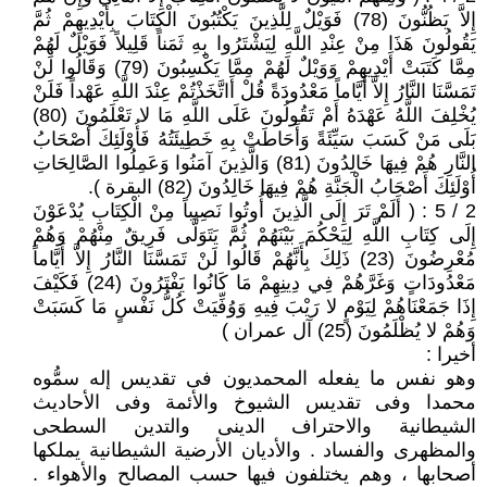
إِلاَّ يَظُنُّونَ (78) فَوَيْلٌ لِلَّذِينَ يَكْتُبُونَ الْكِتَابَ بِأَيْدِيهِمْ ثُمَّ
يَقُولُونَ هَذَا مِنْ عِنْدِ اللَّهِ لِيَشْتَرُوا بِهِ ثَمَناً قَلِيلاً فَوَيْلٌ لَهُمْ
مِمَّا كَتَبَتْ أَيْدِيهِمْ وَوَيْلٌ لَهُمْ مِمَّا يَكْسِبُونَ (79) وَقَالُوا لَنْ
تَمَسَّنَا النَّارُ إِلاَّ أَيَّاماً مَعْدُودَةً قُلْ أَاتَّخَذْتُمْ عِنْدَ اللَّهِ عَهْداً فَلَنْ
يُخْلِفَ اللَّهُ عَهْدَهُ أَمْ تَقُولُونَ عَلَى اللَّهِ مَا لا تَعْلَمُونَ (80)
بَلَى مَنْ كَسَبَ سَيِّئَةً وَأَحَاطَتْ بِهِ خَطِيئَتُهُ فَأُوْلَئِكَ أَصْحَابُ
النَّارِ هُمْ فِيهَا خَالِدُونَ (81) وَالَّذِينَ آمَنُوا وَعَمِلُوا الصَّالِحَاتِ
أُوْلَئِكَ أَصْحَابُ الْجَنَّةِ هُمْ فِيهَا خَالِدُونَ (82) البقرة ).
2 / 5 : ( أَلَمْ تَرَ إِلَى الَّذِينَ أُوتُوا نَصِيباً مِنْ الْكِتَابِ يُدْعَوْنَ
إِلَى كِتَابِ اللَّهِ لِيَحْكُمَ بَيْنَهُمْ ثُمَّ يَتَوَلَّى فَرِيقٌ مِنْهُمْ وَهُمْ
مُعْرِضُونَ (23) ذَلِكَ بِأَنَّهُمْ قَالُوا لَنْ تَمَسَّنَا النَّارُ إِلاَّ أَيَّاماً
مَعْدُودَاتٍ وَغَرَّهُمْ فِي دِينِهِمْ مَا كَانُوا يَفْتَرُونَ (24) فَكَيْفَ
إِذَا جَمَعْنَاهُمْ لِيَوْمٍ لا رَيْبَ فِيهِ وَوُفِّيَتْ كُلُّ نَفْسٍ مَا كَسَبَتْ
وَهُمْ لا يُظْلَمُونَ (25) آل عمران )
أخيرا :
وهو نفس ما يفعله المحمديون فى تقديس إله سمُّوه
محمدا وفى تقديس الشيوخ والأئمة وفى الأحاديث
الشيطانية والاحتراف الدينى والتدين السطحى
والمظهرى والفساد . والأديان الأرضية الشيطانية يملكها
أصحابها ، وهم يختلفون فيها حسب المصالح والأهواء .