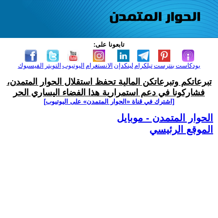
تابعونا على:
بودكاست
بنترست
تيلكرام
لينكدإن
الانستغرام
اليوتيوب
التويتر
الفيسبوك
تبرعاتكم وتبرعاتكن المالية تحفظ استقلال الحوار المتمدن،
فشاركونا في دعم استمرارية هذا الفضاء اليساري الحر
[اشترك في قناة ‫«الحوار المتمدن» على اليوتيوب]
الحوار المتمدن - موبايل
الموقع الرئيسي