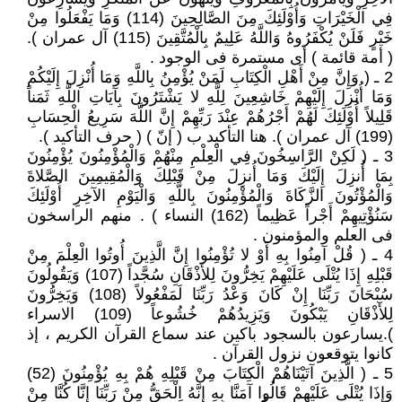
فِي الْخَيْرَاتِ وَأُوْلَئِكَ مِنَ الصَّالِحِينَ (114) وَمَا يَفْعَلُوا مِنْ
خَيْرٍ فَلَنْ يُكْفَرُوهُ وَاللَّهُ عَلِيمٌ بِالْمُتَّقِينَ (115) آل عمران ).
( أمة قائمة ) أى مستمرة فى الوجود .
2 ـ ( وَإِنَّ مِنْ أَهْلِ الْكِتَابِ لَمَنْ يُؤْمِنُ بِاللَّهِ وَمَا أُنْزِلَ إِلَيْكُمْ
وَمَا أُنْزِلَ إِلَيْهِمْ خَاشِعِينَ لِلَّهِ لا يَشْتَرُونَ بِآيَاتِ اللَّهِ ثَمَناً
قَلِيلاً أُوْلَئِكَ لَهُمْ أَجْرُهُمْ عِنْدَ رَبِّهِمْ إِنَّ اللَّهَ سَرِيعُ الْحِسَابِ
(199) آل عمران ). هنا التأكيد ب ( إنّ ) ( حرف التأكيد ).
3 ـ ( لَكِنْ الرَّاسِخُونَ فِي الْعِلْمِ مِنْهُمْ وَالْمُؤْمِنُونَ يُؤْمِنُونَ
بِمَا أُنزِلَ إِلَيْكَ وَمَا أُنزِلَ مِنْ قَبْلِكَ وَالْمُقِيمِينَ الصَّلاةَ
وَالْمُؤْتُونَ الزَّكَاةَ وَالْمُؤْمِنُونَ بِاللَّهِ وَالْيَوْمِ الآخِرِ أُوْلَئِكَ
سَنُؤْتِيهِمْ أَجْراً عَظِيماً (162) النساء ) . منهم الراسخون
فى العلم والمؤمنون .
4 ـ ( قُلْ آمِنُوا بِهِ أَوْ لا تُؤْمِنُوا إِنَّ الَّذِينَ أُوتُوا الْعِلْمَ مِنْ
قَبْلِهِ إِذَا يُتْلَى عَلَيْهِمْ يَخِرُّونَ لِلأَذْقَانِ سُجَّداً (107) وَيَقُولُونَ
سُبْحَانَ رَبِّنَا إِنْ كَانَ وَعْدُ رَبِّنَا لَمَفْعُولاً (108) وَيَخِرُّونَ
لِلأَذْقَانِ يَبْكُونَ وَيَزِيدُهُمْ خُشُوعاً (109) الاسراء
).يسارعون بالسجود باكين عند سماع القرآن الكريم ، إذ
كانوا يتوقعون نزول القرآن .
5 ـ ( الَّذِينَ آتَيْنَاهُمْ الْكِتَابَ مِنْ قَبْلِهِ هُمْ بِهِ يُؤْمِنُونَ (52)
وَإِذَا يُتْلَى عَلَيْهِمْ قَالُوا آمَنَّا بِهِ إِنَّهُ الْحَقُّ مِنْ رَبِّنَا إِنَّا كُنَّا مِنْ