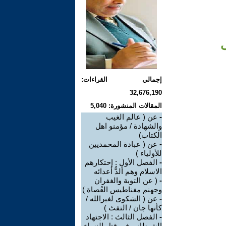
ى
إجمالي القراءات:
32,676,190
المقالات المنشورة: 5,040
-
عن ( عالم الغيب
والشهادة / مؤمنو اهل
الكتاب)
-
عن ( عبادة المحمديين
للأولياء )
-
الفصل الأول : إحتكارهم
الاسلام وهم ألدُّ أعدائه
-
( عن التوبة والغفران
وجهنم مغناطيس العُصاة )
-
عن ( الشكوى لغيرالله /
كأنها جان / التفث )
-
الفصل الثالث : الاجتهاد
الشيطانى فى قتل النساء