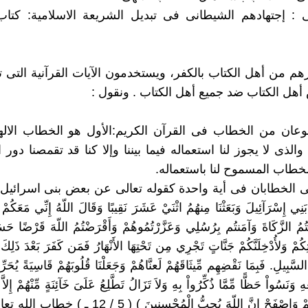
نى : إجتهادهم الشيطانى فى تبديل الشريعة الاسلامية: كتا
م من أهل الكتاب بالكفر، ويستخدمون الآيات القرآنية التى
أهل الكتاب ضد جميع أهل الكتاب . ونقول :
 نوعان من الخطاب فى القرآن الكريم:الأول هو الخطاب الال
 والذى لا يجوز لنا استعماله فيما بيننا وإلا كنا قد تقمصنا دور ا
لخطاب المسموح لنا باستعماله.
تى الخطابان فى أية واحدة كقوله تعالى عن بعض بنى اسرائيل (وَلَق
َنِي إِسْرَآئِيلَ وَبَعَثْنَا مِنهُمُ اثْنَيْ عَشَرَ نَقِيبًا وَقَالَ اللّهُ إِنِّي مَعَكُمْ لَ
ْتُمُ الزَّكَاةَ وَآمَنتُم بِرُسُلِي وَعَزَّرْتُمُوهُمْ وَأَقْرَضْتُمُ اللّهَ قَرْضًا حَسَنًا 
ِكُمْ وَلأُدْخِلَنَّكُمْ جَنَّاتٍ تَجْرِي مِن تَحْتِهَا الأَنْهَارُ فَمَن كَفَرَ بَعْدَ ذَلِكَ
َبِيلِ. فَبِمَا نَقْضِهِم مِّيثَاقَهُمْ لَعنَّاهُمْ وَجَعَلْنَا قُلُوبَهُمْ قَاسِيَةً يُحَرِّ
َنَسُواْ حَظًّا مِّمَّا ذُكِّرُواْ بِهِ وَلاَ تَزَالُ تَطَّلِعُ عَلَىَ خَآئِنَةٍ مِّنْهُمْ إِلاَّ قَ
فَاعْفُ عَنْهُمْ وَاصْفَحْ إِنَّ اللّهَ يُحِبُّ الْمُحْسِنِينَ ) 