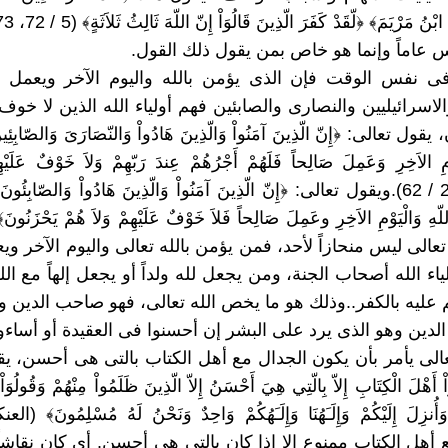
س عاماً وإنما هو خاص بمن يقول ذلك القول.
 : وفى نفس الوقت فإن الذى يؤمن بالله واليوم الآخر ويعمل 
لاسرائيليين والنصارى والصابئين فهم أولياء الله الذين لا خوف
ل تعالى: ﴿إِنّ الّذِينَ آمَنُواْ وَالّذِينَ هَادُواْ وَالنّصَارَىَ وَالصّابِئِي
وْمِ الاَخِرِ وَعَمِلَ صَالِحاً فَلَهُمْ أَجْرُهُمْ عِندَ رَبّهِمْ وَلاَ خَوْفٌ عَلَيْه
يَحْزَنُونَ﴾ (2 / 62).ويقول تعالى: ﴿إِنّ الّذِينَ آمَنُواْ وَالّذِينَ هَادُواْ وَالصّابِئُو
تعالى ليس منحازاً لأحد، فمن يؤمن بالله تعالى واليوم الآخر و
اء الله أصحاب الجنة، ومن يجعل لله ولداً أو يجعل إلهاً مع الل
 عليه بالكفر..وذلك هو ما يخص الله تعالى، فهو صاحب الدين
لدين وهو الذى يرد على البشر إن أحسنوا فى العقيدة أو أساءوا
 تعالى يأمر بأن يكون الجدال مع أهل الكتاب بالتى هى أحسن، يق
َاْ أَهْلَ الْكِتَابِ إِلاّ بِالّتِي هِيَ أَحْسَنُ إِلاّ الّذِينَ ظَلَمُواْ مِنْهُمْ وَقُولُوَاْ 
 أهل الكتاب ممنوع إلا إذا كان بالتى هى أحسن. أى كان نقاشاً