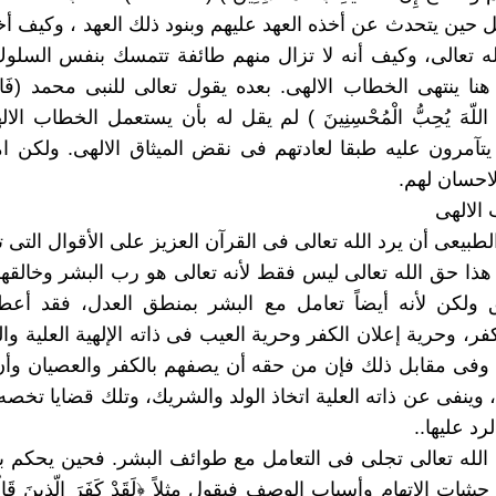
ل حين يتحدث عن أخذه العهد عليهم وبنود ذلك العهد ، وكيف أخل
له تعالى، وكيف أنه لا تزال منهم طائفة تتمسك بنفس السل
هنا ينتهى الخطاب الالهى. بعده يقول تعالى للنبى محمد (فَاعْف
نَّ اللّهَ يُحِبُّ الْمُحْسِنِينَ ) لم يقل له بأن يستعمل الخطاب ا
تآمرون عليه طبقا لعادتهم فى نقض الميثاق الالهى. ولكن ام
احسان لهم.
من الطبيعى أن يرد الله تعالى فى القرآن العزيز على الأقوال التى
. هذا حق الله تعالى ليس فقط لأنه تعالى هو رب البشر وخال
ق ولكن لأنه أيضاً تعامل مع البشر بمنطق العدل، فقد أعط
كفر، وحرية إعلان الكفر وحرية العيب فى ذاته الإلهية العلية و
، وفى مقابل ذلك فإن من حقه أن يصفهم بالكفر والعصيان وأ
، وينفى عن ذاته العلية اتخاذ الولد والشريك، وتلك قضايا تخصه
د عليها..
 الله تعالى تجلى فى التعامل مع طوائف البشر. فحين يحكم با
يات الاتهام وأسباب الوصف فيقول مثلاً ﴿لَقَدْ كَفَرَ الّذِينَ قَالُوَاْ 