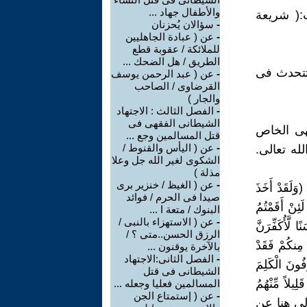
والأطفال جهاد ...
ب:( شريعة
-
سؤالان يُحزنان
-
عن ( عبادة الجاهليين
للملائكة / عقوبة قطع
الطريق / هل الضحك ...
 تتحدث فى
-
عن ( عبد الرحمن يوسف
القرضاوى / الصاحب
والجار )
-
الفصل الثالث : الاجتهاد
الشيطانى الفقهى فى
هى الخاص
قتل المسالمين وجع ...
-
عن ( اليأس والقنوط /
لله تعالى.
الشكوى لغير الله جل وعلا
مذلة )
-
عن ( الغيظ / خنزير برى
َدْ أَخَذَ
صيدا فى الحرم / فوائد
ئِنْ أَقَمْتُمُ
البنوك / متعة ا ...
-
عن ( الاستهزاء بالنبى /
لَّأُكَفِّرَنَّ
الرزق الحسن..متى ؟ /
 مِنكُمْ فَقَدْ
بالآخرة يوقنون ...
-
الفصل الثانى:الاجتهاد
فُونَ الْكَلِمَ
الشيطانى فى قتل
لِيلاً مِّنْهُمُ
المسالمين فعليا وجعله ...
-
عن ( إستمتاع الجن
( 5 / 12 ـ ) خطاب الله تعالى هنا عن