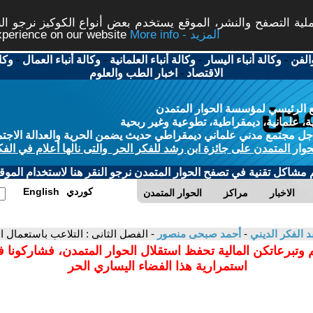
ة التصفح والنشر، الموقع يستخدم بعض أنواع الكوكيز نرجو النق
More info - المزيد
experience on our website
الفن
-
وكالة أنباء اليسار
-
وكالة أنباء العلمانية
-
وكالة أنباء العمال
-
وكا
الاقتصاد
-
اخبار الطب والعلوم
 الرئيسي لمؤسسة الحوار المتمدن
، علمانية، ديمقراطية، تطوعية وغير ربحية
ل مجتمع مدني علماني ديمقراطي حديث يضمن الحرية والعدالة الاجتم
حوار المتمدن على جائزة ابن رشد للفكر الحر والتى نالها أعلام في الفك
م مشاكل تقنية في تصفح الحوار المتمدن نرجو النقر هنا لاستخدام الموقع
كوردي
English
الاخبار
مراكز
الحوار المتمدن
د الفكر الديني
-
أحمد صبحى منصور
- الفصل الثانى : التلاعب باستعمال 
 وتبرعاتكن المالية تحفظ استقلال الحوار المتمدن، فشاركونا 
استمرارية هذا الفضاء اليساري الحر