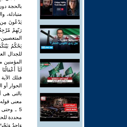
بالحجة دون 
متبادلة، وال
يَدْعُونَ مِن دُ
المتعصبين- يق
للجدال الع
المؤمنين مع ا
فتلك الآية
الحوار أو 
بالتى هى أ
معنى قوله تعالى 
5 ـ وحتى
محددة للحوار فيق
وَاحِدٌ وَنَ