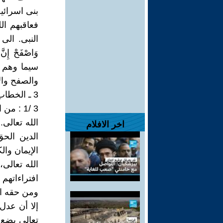
بنى اسرائي
فعاقبهم ال
النبى. الى 
وَاصْفَحْ إِ
سيما وهم ي
والصفح وال
3 ـ الخطاب الالهى
3 /1 : 
الله تعالى
اخر الافلام
الدين الح
الإيمان وال
الله تعالى
افتراءاتهم 
ومن حقه الر
إلا أن عدل
تعالى يضع حيث