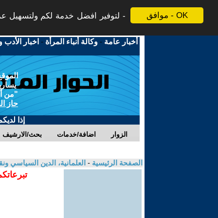
موافق - OK
لتوفير افضل خدمة لكم ولتسهيل عملي
أخبار عامة
-
وكالة أنباء المرأة
-
اخبار الأدب و
الموقع
يسارية
"من أج
حاز ال
إذا لديك
الزوار
اضافة/خدمات
بحث/الارشيف
الصفحة الرئيسية
-
العلمانية، الدين السياسي ونق
تبرعاتكم