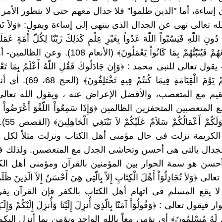
إساءة، أما "الذين ظلموا" فلا جدال معهم حتى لا يتطور الأمر 
له تعالى نهى عن الجدال الذى ينتهى إلى إساءة ويقول: ﴿وَلاَ تَسُبّو
ونِ اللّهِ فَيَسُبّواْ اللّهَ عَدْواً بِغَيْرِ عِلْمٍ كَذَلِكَ زَيّنّا لِكُلّ أُمّةٍ عَمَلَه
رَبّهِمْ مّرْجِعُهُمْ فَيُنَبّئُهُمْ بِمَا كَانُواْ يَعْمَلُونَ﴾ (الأ
ول تعالى للنبى محمد : ﴿وَإِن جَادَلُوكَ فَقُلِ اللّهُ أَعْلَمُ بِمَا تَعْمَل
يَحْكُمُ بَيْنَكُمْ يَوْمَ الْقِيَامَةِ فِيمَا
قيم مع المتعصب، والأفضل الإعراض عنه ، ويقول الله تعال
لمتعصبين المتحفزين الظالمين ﴿وَإِذَا سَمِعُواْ اللّغْوَ أَعْرَضُواْ عَنْه
لَنَآ أَعْمَال
 الكريمة نزلت فى حال مؤمنى أهل الكتاب ونزلت مثلاً لكل
الجدال بالتى هى أحسن وتحاشى الجدل مع المتعصبين. ولذلك ف
حسن هو سمة الحوار بين المؤمنين بالقرآن ومؤمنى أهل الك
﴿وَلاَ تُجَادِلُوَاْ أَهْلَ الْكِتَابِ إِلاّ بِالّتِي هِيَ أَحْسَنُ إِلاّ الّذِينَ ظَلَمُ
 لا يقع المسلم فى اتهام أهل الكتاب بالكفر فإن القرآن ي
ول تعالى : ﴿وَقُولُوَاْ آمَنّا بِالّذِيَ أُنزِلَ إِلَيْنَا وَأُنزِلَ إِلَيْكُمْ وَإِلَـَهُنَا
حْنُ لَهُ مُسْلِمُونَ﴾ أى نؤمن معاً بالله الواحد ونؤمن بما أنزل إلي