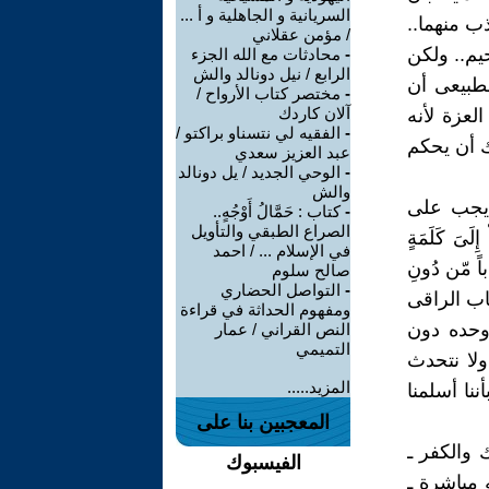
السريانية و الجاهلية و أ ...
ذب منهما..
/ مؤمن عقلاني
يم.. ولكن
-
محادثات مع الله الجزء
الرابع / نيل دونالد والش
لطبيعى أن
-
مختصر كتاب الأرواح /
آلان كاردك
لعزة لأنه
-
الفقيه لي نتسناو براكتو /
لك أن يحكم
عبد العزيز سعدي
-
الوحي الجديد / يل دونالد
والش
 يجب على
-
كتاب : حَمَّالُ أَوْجُهٍ..
الصراع الطبقي والتأويل
َىَ كَلَمَةٍ
في الإسلام ... / احمد
ْبَاباً مّن دُونِ
صالح سلوم
-
التواصل الحضاري
ُونَ﴾ (آل عمران 64).فهذا هو الخطاب الراقى
ومفهوم الحداثة في قراءة
 وحده دون
النص القراني / عمار
التميمي
ولا نتحدث
المزيد.....
نا أسلمنا
المعجبين بنا على
 والكفر ـ
الفيسبوك
 مباشرة ـ