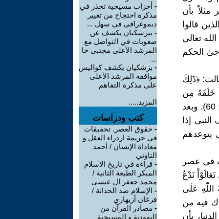
-
أحزاب مسيحية تحذر في
مثلاً بأن
مذكرة احتجاج من تغيير
ذين قالوا
ديموغرافي في سهل ...
-
بيزشكيان يكشف عن
الله تعالى
صعوبات في التواصل مع
المرشد الأعلى مجتبى خا
رجئ الحكم
...
-
بزشكيان يكشف كواليس
موافقة المرشد الأعلى
: ﴿ذَلِكَ
على مذكرة التفاهم
َ خَلَقَهُ مِن
المزيد.....
تُرَابٍ ثِمّ قَالَ لَهُ كُن فَيَكُونُ. الْحَقّ مِن رّبّكَ فَلاَ تَكُنْ مّن الْمُمْتَرِينَ﴾ (3 / 58: 60). وبعد
كتب ودراسات
النبى إذا
-
حقوق العصر. تحقيقات
ل يتوعدهم
في جريمة ازدراء العقل و
معاداة الإنسان / أحمد
التاوتي
زلت فى عصر
-
قراءة في تاريخ الاسلام
المبكر الطبعة الثانية /
لَوْاْ نَدْعُ
محمد جعفر ال عيسى
َةُ اللّهِ عَلَى
-
الإسلام ضد الحداثة /
فرغان أزيهاري
ا جاءك فيه من
-
مصادر القرآن من
دنيا، بأن
اليهودية و المسيحية