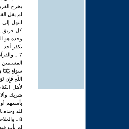
يخرج الفريق
لم يقل الق
ابتهل إلى 
كل فريق يع
وحده هو الذ
بكفر أحد.
7 ـ والق
المسلمين اتبا
سَوَآءٍ بَيْنَنَا 
لأهل الكتا
شريك وألا ن
بأسمهم أو 
لله وحده..ل
8 ـ والمل
لم يأت فيه