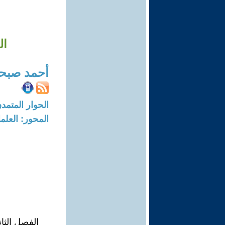
ال
أحمد صبح
الحوار المتمدن-العدد: 8254 - 25
المحور: العلما
الفصل الثا