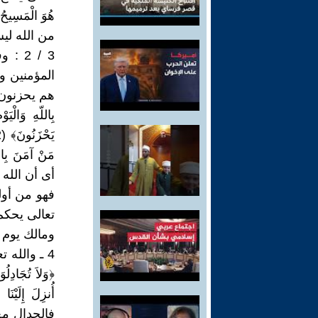
من الله لي
3 / 2
المؤمنين وا
هم يحزنون، يقو
بِاللّهِ وَالْيَ
أى أن الله 
فهو من أولي
تعالى يحكم
ومالك يوم ا
4 ـ والله
﴿وَلاَ تُجَادِلُو
فالجدال مع