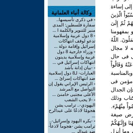
إلى إساءة
وكالة أنباء العلمانية
اْ الّذِينَ
-
في ذكرى تأسيسها..
ُمْ ثُمّ إِلَىَ
سفارة فلسطين: المدى
منبر للتنوير والكلمة ا ...
نعام 108). وعن الظالمين- أو بمفهومنا
-
8 دول عربية وإسلامية
ُونَ. اللّهُ
تدعو لوقف انتهاكات
إسرائيل وإقامة دولة ...
 كُنتُمْ فِيهِ تَخْتَلِفُونَ﴾ (الحج 68، 69). أى أنه لا مجال
-
وزراء خارجية 8 دول
ى فى حال
عربية وإسلامية يدينون
انتهاكات إسرائيل في ...
ُ وَقَالُواْ
-
-بيان إدانة بأشد
ُنَا وَلَكُمْ أَعْمَالُكُمْ سَلاَمٌ عَلَيْكُمْ لاَ نَبْتَغِي الْجَاهِلِينَ﴾ (القصص 55).وبالمناسبة
العبارات- لـ8 دول إسلامية
ضد انتهاكات إسرائ ...
 مؤمن فى
-
الرئيس الإيراني يقول إن
التواصل مع المرشد
إن الجدال
الأعلى مجتبى خامنئ ...
تاب وذلك
-
-لا يحب الشعب
اليهودي-.. ترامب يشن
واْ مِنْهُمْ﴾.
هجومًا لاذعًا على عبدالرح
فرض صيغة
...
-
-يكره اليهود وإسرائيل-..
 وَإِلَـَهُكُمْ
ترامب يشن -هجوماً لاذعاً-
كم وما أنزل
ضد عبدالر ...