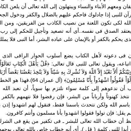
ان ومعهم الأبناء والنساء ويبتهلون إلى الله تعالى أن يلعن الكا
رآن للنبى إذا جادلوك فاحكم عليهم بالضلال والكفر ودخول الجح
الله لكى تكون اللعنة من نصيب الكاذب من الفريقين، ومن ا
تقد الصدق فى نفسه..أى أنه تصعيد وتأجيل للحكم إلى رب ا
ى يحكم بالكفر أو بالإيمان على عباده البشر، أما النبى فلا يم
رآن فى دعوته لأهل الكتاب يضع أسلوب الحوار الراقى الذى
عه، ويقول تعالى للنبى قال تعالى: ﴿قُلْ يَأَهْلَ الْكِتَابِ تَعَالَوْاْ إِل
وَبَيْنَكُمْ أَلاّ نَعْبُدَ إِلاّ اللّهَ وَلاَ نُشْرِكَ بِهِ شَيْئاً وَلاَ يَتّخِذَ بَعْضُنَا بَعْضاً أَر
اللّهِ فَإِن تَوَلّوْاْ فَقُولُواْ اشْهَدُواْ بِأَنّا مُسْلِم
ب أن ندعوهم إلى كلمة سواء نلتزم بها سوياً، أن نعبد الله
تخذ كهنوتاً وأرباباً من البشر، فإن رفضوا فلا نتهمهم بالكفر 
باسم الله ولكن نتحدث باسمنا فقط، فنقول لهم اشهدوا إذن بأن
م يقل: فإن تولوا فقولوا اشهدوا بأنا مسلمون وأنتم كافرون.
احظ أن خطاب الله تعالى للبشر ـ فى تكفير من يقع فى الشرك
 أبدا للنبى كلمة ( قل ). أى أنه خطاب خاص بالله تعالى يوجهه