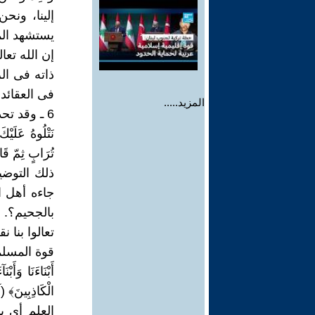
إلينا، ونح
يستشهد الم
إن الله تعا
ذاته فى ال
فى العقائد 
المزيد.....
6 ـ وقد ت
نَتْلُوهُ عَلَي
ذلك التوضي
جاءه أهل ا
بالجحيم؟.
تعالوا بنا 
قوة المسلمين و
أَبْنَاءَنَا وَأَ
العلم أى با