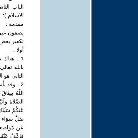
الباب الثا
الاسلام ):
مقدمة :
يصفون غيره
تكفير بعض 
أولا :
1 ـ هناك
بالله تعالى
الثانى هو ا
2 ـ وقد يأ
اللّهُ مِيثَاقَ ب
الصَّلاَةَ وَآتَي
عَنكُمْ سَيِّئَات
ضَلَّ سَوَاء السّ
عَن مَّوَاضِعِهِ و