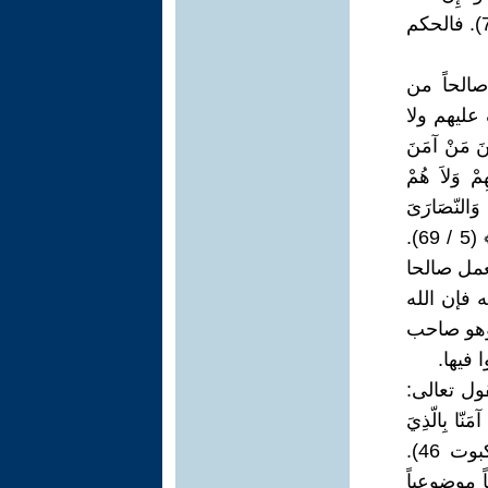
هُوَ الْمَسِيحُ ابْنُ مَرْيَمَ﴾ ﴿لّقَدْ كَفَرَ الّذِينَ قَالُوَاْ إِنّ اللّهَ ثَالِثُ ثَلاَثَةٍ﴾ (5 / 72، 73). فالحكم
صالحاً من
 عليهم ولا
نَ مَنْ آمَنَ
ِمْ وَلاَ هُمْ
نَ وَالنّصَارَىَ
مَنْ آمَنَ بِاللّهِ وَالْيَوْمِ الاَخِرِ وعَمِلَ صَالِحاً فَلاَ خَوْفٌ عَلَيْهِمْ وَلاَ هُمْ يَحْزَنُونَ﴾ (5 / 69).
يعمل صالحا
ه فإن الله
 وهو صاحب
 فيها.
ول تعالى:
آمَنّا بِالّذِيَ
أُنزِلَ إِلَيْنَا وَأُنزِلَ إِلَيْكُمْ وَإِلَـَهُنَا وَإِلَـَهُكُمْ وَاحِدٌ وَنَحْنُ لَهُ مُسْلِمُونَ﴾ (العنكبوت 46).
 موضوعياً