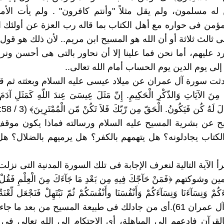
ن له مسلمون، ولم يقل مثلاً "وأنتم كافرون" . ولم يأت الأمر 
ؤمن فى حواره مع أهل الكتاب بما قاله رب العزة عن أولئك ال
لى ثالث ثلاثة أو أن الله هو المسيح ابن مريم.. لأن ذلك هو قول 
رد عليهم، أما نحن فما علينا إلا أن نحاور بالتى هى أحسن ون
إلى يوم الدين يوم الحساب أمام الله تعالى..
حدثت سورة آل عمران عن ميلاد عيسى عليه السلام وبعثته ثم قالت
ْكَ مِنَ الآيَاتِ وَالذّكْرِ الْحَكِيمِ. إِنّ مَثَلَ عِيسَىَ عِندَ اللّهِ كَمَثَلِ آدَم
ح عن بشرية المسيح عليه السلام ورسالته فماذا يكون موقف 
لكتاب يجادلونه؟ هل يتهمهم بالكفر؟ هل يرميهم بالضلال؟ ه
نقرأ الآية التالية لنعرف الإجابة فى تلك السورة المدنية التى ن
شوكتهم ﴿فَمَنْ حَآجّكَ فِيهِ مِن بَعْدِ مَا جَآءَكَ مِنَ الْعِلْمِ فَقُلْ تَعَا
بْنَآءَكُمْ وَنِسَآءَنَا وَنِسَآءَكُمْ وَأَنْفُسَنَا وأَنْفُسَكُمْ ثُمّ نَبْتَهِلْ فَنَجْعَل لّعْن
الْكَاذِبِينَ﴾ (آل عمران 61).أى من جادلك فى طبيعة المسيح من بعد م
لقرآن فادعهم إلى المباهلة، أى الاحتكام إلى الله تعالى فى ال