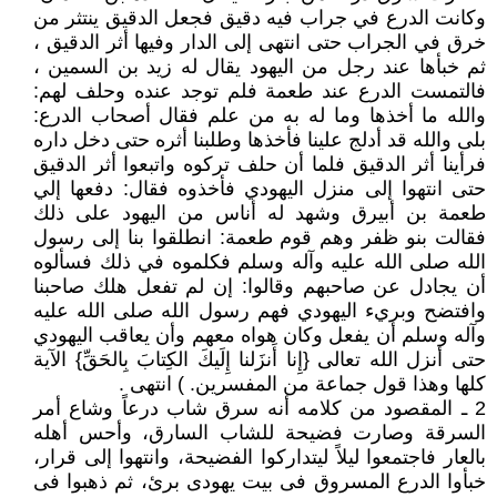
وكانت الدرع في جراب فيه دقيق فجعل الدقيق ينتثر من
خرق في الجراب حتى انتهى إلى الدار وفيها أثر الدقيق ،
ثم خبأها عند رجل من اليهود يقال له زيد بن السمين ،
فالتمست الدرع عند طعمة فلم توجد عنده وحلف لهم‏:‏
والله ما أخذها وما له به من علم فقال أصحاب الدرع‏:‏
بلى والله قد أدلج علينا فأخذها وطلبنا أثره حتى دخل داره
فرأينا أثر الدقيق فلما أن حلف تركوه واتبعوا أثر الدقيق
حتى انتهوا إلى منزل اليهودي فأخذوه فقال‏:‏ دفعها إلي
طعمة بن أبيرق وشهد له أناس من اليهود على ذلك
فقالت بنو ظفر وهم قوم طعمة‏:‏ انطلقوا بنا إلى رسول
الله صلى الله عليه وآله وسلم فكلموه في ذلك فسألوه
أن يجادل عن صاحبهم وقالوا‏:‏ إن لم تفعل هلك صاحبنا
وافتضح وبريء اليهودي فهم رسول الله صلى الله عليه
وآله وسلم أن يفعل وكان هواه معهم وأن يعاقب اليهودي
حتى أنزل الله تعالى ‏{‏إِنا أَنزَلنا إِلَيكَ الكِتابَ بِالحَقِّ‏}‏ الآية
كلها وهذا قول جماعة من المفسرين‏.‏ ) انتهى .
2 ـ المقصود من كلامه أنه سرق شاب درعاً وشاع أمر
السرقة وصارت فضيحة للشاب السارق، وأحس أهله
بالعار فاجتمعوا ليلاً ليتداركوا الفضيحة، وانتهوا إلى قرار،
خبأوا الدرع المسروق فى بيت يهودى برئ، ثم ذهبوا فى