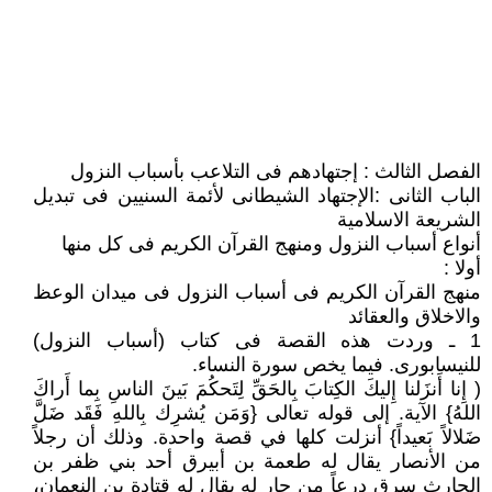
الفصل الثالث : إجتهادهم فى التلاعب بأسباب النزول
الباب الثانى :الإجتهاد الشيطانى لأئمة السنيين فى تبديل
الشريعة الاسلامية
أنواع أسباب النزول ومنهج القرآن الكريم فى كل منها
أولا :
منهج القرآن الكريم فى أسباب النزول فى ميدان الوعظ
والاخلاق والعقائد
1 ـ وردت هذه القصة فى كتاب (أسباب النزول)
للنيسابورى. فيما يخص سورة النساء.
( إِنا أَنزَلنا إِليكَ الكِتابَ بِالحَقِّ لِتَحكُمَ بَينَ الناسِ بِما أَراكَ
اللهُ‏}‏ الآية‏.‏ إلى قوله تعالى ‏{‏وَمَن يُشرِك بِاللهِ فَقَد ضَلَّ
ضَلالاً بَعيداً‏}‏ أنزلت كلها في قصة واحدة‏.‏ وذلك أن رجلاً
من الأنصار يقال له طعمة بن أبيرق أحد بني ظفر بن
الحارث سرق درعاً من جار له يقال له قتادة بن النعمان،