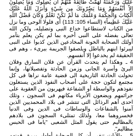
عَلَيْكَ وَرَحْمَتُهُ لَهَمّتْ طّآئِفَةٌ مّنْهُمْ أَن يُضِلّوكَ وَمَا يُضِلّونَ
إِلاّ أَنْفُسَهُمْ وَمَا يَضُرّونَكَ مِن شَيْءٍ وَأَنزَلَ اللّهُ عَلَيْكَ
الْكِتَابَ وَالْحِكْمَةَ وَعَلّمَكَ مَا لَمْ تَكُنْ تَعْلَمُ وَكَانَ فَضْلُ اللّهِ
عَلَيْكَ عَظِيماً﴾ (النساء 105: 113) أى فلولا الوحى وما نزل
من الكتاب لاستطاعوا خداع النبى وتضليله، ولكن الله
تعالى بفضله على النبى أخبره بما لم يكن يعلم بتآمر
أولئك الصحابة الخونة المخادعين الذين كذبوا على النبى
ليبرئوا ابنهم بالباطل ويلصقوا الجريمة ببرىء ، وهم فى
الحقيقة لم يخدعوا إلا أنفسهم.
4 ـ وهكذا لم يتحدث القرآن عن فلان السارق وفلان
البرئ وأسرة الجانى وزمن الحادثة وتفصيلاتها، وإنما
تحولت الحادثة التاريخية الى قضية عامة نراها فى كل
مجتمع لتكون حجة على أصحاب النفوذ الذين يستغلون
نفوذهم والواسطة أو الشفاعة فيهربون من العقوبة على
جرائمهم ويضعون الأبرياء مكانهم فى السجون ، وتلك
احدى أهم الرذائل التى تنتشر فى بلاد المحمديين الذين
آمنوا بالشفاعات والوساطات فى الدين وفى الدنيا
فخسروهما معا، ولذلك تمتلىء السجون فى بلادهم
بالمظاليم حتى يقول المثل الشعبى "ياما فى الحبس
مظاليم".
5 ـ والآيات تنفى أن كل الصحابة أطهار بررة، فمنهم