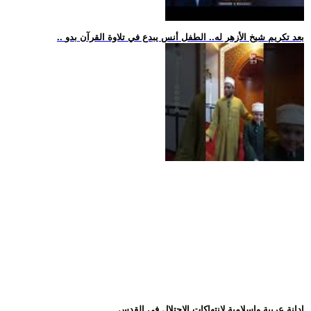
.. بعد تكريم شيخ الأزهر له.. الطفل أنس يبدع في تلاوة القرآن بدو
.. إدانة عربية وإسلامية لانتهاكات الاحتلال في القدس