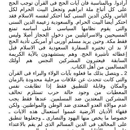
أرادوا. وبالمناسبة فان آيات الحج فى القرآن توجب الحج
على كل أتباع ملة ابراهيم وتجعل البيت الحرام لكل
الناس. ولكن الدين السنى كما احتكر لنفسه الاسلام فقد
احتكر أيضا البيت الحرام. والسعودية زعيمة الدين السنى
والتى يقوم نظامها السياسى على أساسه تمنع
المسيحيين والاسرائيليين من دخول الحجاز أصلا وليس
فقط مكة. وحين يريد مسلم أوربى أو أمريكى تأدية الحج
لا بد ان تختبره السفارة السعودية فى الاسلام قبل
إعطائه تأشيرة الحج. وهم يستشهدون بالآية الكريمة
السابقة فيعتبرون المشركين النجس هم أولئك
المسالمين من أهل الكتاب.
2 ـ ويتصل بذلك ما فعلوه بآيات الولاء والبراء فى القرآن
والتى كانت تتحدث عن علاقات مرحلية محدودة بالزمان
والمكان وقابلة للتطبيق فقط إذا تطابقت نفس
المعطيات من وجود حالة حرب تستلزم تحالف
المشركين المعتدين ضد المسلمين. عندها فقط يجب
عدم موالاة العدو المعتدى ضد الوطن والمواطنين. ولكن
فقهاء الأديان الأرضية عمموا استعمال هذه الايات ـ
خصوصا ما يخص منها اليهود والنصارى ـ وجعلوها تنطبق
على المخالف فى الدين المسالم الذى لم يقم بالاعتداء