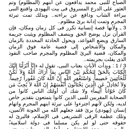
الصباح للنبى محمد يدافعون عن ابنهم (المظلوم) وتم
العثور على الدرع المسروق فى بيت اليهودى واقتنع النبى
ببراءة الشاب ودافع عن براءته.. وبذلك تمت تبرئة
المجرم وتمت إدانة برئ مظلوم..
3 ـ ولأنها قصة إنسانية تكرر فى كل زمان ومكان، فإن
القرآن نزل يوضح الحق وينصف المظلوم ويثبت جريمة
السارق ويضع القواعد، ويحول الحادثة المحددة بالزمان
والمكان والأشخاص إلى قضية عامة فوق الزمان
والمكان، قضية البرئ المظلوم والمجرم صاحب النفوذ
الذى يفلت بجريمته..
3 / 1 : وبدأت الآيات بعتاب النبى، تقول له ﴿إِنّآ أَنْزَلْنَا إِلَيْكَ
الْكِتَابَ بِالْحَقّ لِتَحْكُمَ بَيْنَ النّاسِ بِمَآ أَرَاكَ اللّهُ وَلاَ تَكُنْ
لّلْخَآئِنِينَ خَصِيماً. وَاسْتَغْفِرِ اللّهِ إِنّ اللّهَ كَانَ غَفُوراً رّحِيماً.
وَلاَ تُجَادِلْ عَنِ الّذِينَ يَخْتَانُونَ أَنْفُسَهُمْ إِنّ اللّهَ لاَ يُحِبّ مَن
كَانَ خَوّاناً أَثِيماً﴾ ولا شك أن أولئك الناس كانوا من
الصحابة المقربين للنبى الذين كانوا يتمتعون بتقدير خاص
لديه، ولكن لأنهم اجترءوا على تبرئة ابنهم المجرم واتهام
إنسان (يهودى) برئ فقد جعلهم الله من الخونة الآثمين،
وتلك عظمة الرقى التشريعى فى الإسلام، فالبرئ له
حقوقه حتى لو لم يكن مسلما فى دولة اسلامية،ً