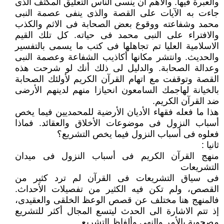
والعبرة فيها. والأهم أن ينسى الناس التعليق المكثف الذى
جاءت به الآيات على القصة والذى ينفى عصمة النبى
محمد وشفاعته ووقوع بعض الصحابة فى الاثم والكذب
والافتراء على النبى محمد فى حياته. كل تلك القيم
الاسلامية العليا تم تجاهلها فى كتب ما يسمى بالتفسير
والحديث. وانتشر مكانها أكاذيب الشفاعة وعصمة النبى
وعدالة الصحابة. والدليل لى ذلك أنك لو شرحت هذه
القصة وتوقفت مع اتهام القرآن الكريم لأولئك الصحابة
بالخيانة لهاجمك السامعون انحيازا منهم لدينهم الأرضى
ضد القرآن الكريم.
هذا ما فعله فقهاء الأديان الأرضية للمحمديين فيما يخص
أسباب النزول فى موضوعات الأخلاق والعقائد. فماذا
فعلوه فى أسباب النزول فيما يخص التشريع؟
ثانيا :
منهج القرآن الكريم فى أسباب النزول فى ميدان
التشريعات
فى سياق التشريعات فى القرآن لم ترد كثير من
القصص، ولم تكن فيه الكثير من تفصيلات الأحداث.
فالمنهج هنا مختلف عن قصص الوعظ الخلقى والعقيدى،
إذ تتم الاشارة الى الحدث ليتسع المجال أكثر للتشريع
مصحوبة بالأمر والنهى وألفاظ التشريع .