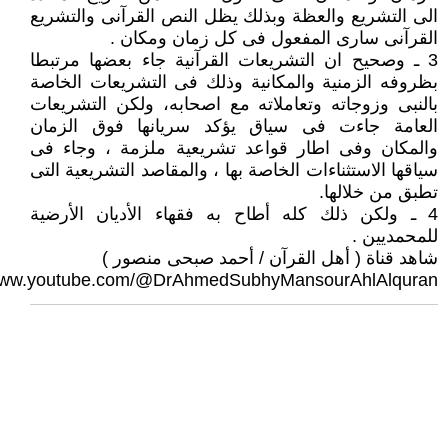
الى التشريع والعظة وبذلك يظل النص القرآنى والتشريع
القرآنى سارى المفعول فى كل زمان ومكان .
3 ـ وصحيح ان التشريعات القرآنية جاء بعضها مرتبطا
بظروفه الزمنية والمكانية وذلك فى التشريعات الخاصة
بالنبى وزوجاته وتعاملاته مع اصحابه، ولكن التشريعات
العامة جاءت فى سياق يؤكد سريانها فوق الزمان
والمكان وفى اطار قواعد تشريعية ملزمة ، وجاء فى
سياقها الاستثناءات الخاصة بها ، والمقاصد التشريعية التى
تطبق من خلالها.
4 ـ ولكن ذلك كله أطاح به فقهاء الأديان الأرضية
للمحمديين .
شاهد قناة ( أهل القرآن / أحمد صبحى منصور )
/www.youtube.com/@DrAhmedSubhyMansourAhlAlquran