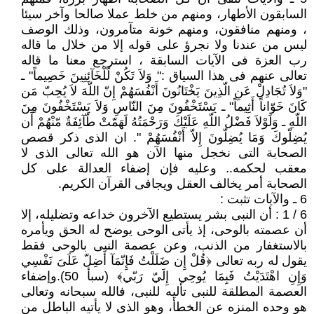
السابقون الأطهار، ومنهم من خلط عملا صالحا وآخر سيئا
، ومنهم منافقون، ومنهم خونة متآمرون، وذلك الوصف
ليس من عندنا ولا نجرؤ على قوله إلا من خلال ما قاله
رب العزة فى الآيات السابقة ، استرجع معنا ما قاله
تعالى عنهم فى هذا السياق :" وَلاَ تَكُنْ لّلْخَآئِنِينَ خَصِيماً" ـ
"وَلاَ تُجَادِلْ عَنِ الّذِينَ يَخْتَانُونَ أَنْفُسَهُمْ إِنّ اللّهَ لاَ يُحِبّ مَن
كَانَ خَوّاناً أَثِيماً" ـ يَسْتَخْفُونَ مِنَ النّاسِ وَلاَ يَسْتَخْفُونَ مِنَ
اللّهِ ـ وَلَوْلاَ فَضْلُ اللّهِ عَلَيْكَ وَرَحْمَتُهُ لَهَمّتْ طّآئِفَةٌ مّنْهُمْ أَن
يُضِلّوكَ وَمَا يُضِلّونَ إِلاّ أَنْفُسَهُمْ ". ان الذى ذكر قصص
الصحابة التى نخجل منها الآن هو الله تعالى الذى لا
معقب لحكمه.. وعليه فإن إضفاء العدالة على كل
الصحابة أمر يخالف العقل ويجافى القرآن الكريم.
6 ـ والآيات تثبت :
6 / 1 : أن النبى بشر يستطيع الآخرون خداعه وتضليله، إلا
أن عصمته بالوحى، إذ يأتى الوحى يوضح له الحق ويأمره
بالاستغفار من الذنب، وعن عصمة النبى بالوحى فقط
يقول له ربه تعالى ﴿قُلْ إِن ضَلَلْتُ فَإِنّمَآ أَضِلّ عَلَىَ نَفْسِي
وَإِنِ اهْتَدَيْتُ فَبِمَا يُوحِي إِلَيّ رَبّي﴾ (سبأ 50).وإضفاء
العصمة المطلقة للنبى تأليه للنبى، فالله سبحانه وتعالى
هو وحده المنزه عن الخطأ، وهو الذى لا يأتيه الباطل من