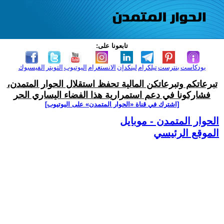
تابعونا على:
بودكاست
بنترست
تيلكرام
لينكدإن
الانستغرام
اليوتيوب
التويتر
الفيسبوك
تبرعاتكم وتبرعاتكن المالية تحفظ استقلال الحوار المتمدن،
فشاركونا في دعم استمرارية هذا الفضاء اليساري الحر
[اشترك في قناة ‫«الحوار المتمدن» على اليوتيوب]
الحوار المتمدن - موبايل
الموقع الرئيسي