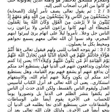
والمجرم مستحق للاحتقار هو وأهله الذين يعاونونه حتى
لو كانوا من أقرب أصحاب النبى إليه.
3 / 2 : ثم يقول تعالى يصف تآمر أولئك (الصحابة)
﴿يَسْتَخْفُونَ مِنَ النّاسِ وَلاَ يَسْتَخْفُونَ مِنَ اللّهِ وَهُوَ مَعَهُمْ إِذْ
يُبَيّتُونَ مَا لاَ يَرْضَىَ مِنَ الْقَوْلِ وَكَانَ اللّهُ بِمَا يَعْمَلُونَ
مُحِيطاً﴾ أى أنهم كانوا يراعون الناس ولا يراعون رب
الناس جل وعلا.. تآمروا ليلاً على اتهام برئ ليبرئوا ابنهم
المجرم، وقد نسوا أن الله تعالى معهم يسمع نجواهم
ومحيط بكل ما يعملون..
3 / 3 : ثم يتوجه العتاب للنبى ولهم فيقول تعالى ﴿هَا أَنْتُمْ
هَؤُلآءِ جَادَلْتُمْ عَنْهُمْ فِي الْحَيَاةِ الدّنْيَا فَمَن يُجَادِلُ اللّهَ عَنْهُمْ
يَوْمَ الْقِيَامَةِ أَمْ مّن يَكُونُ عَلَيْهِمْ وَكِيلاً﴾؟؟!! يعنى إذا كنتم
تجادلون وتدافعون عنهم فى الدنيا فهل يستطيع أحد منكم
أن يدافع عنهم أو يشفع فيهم يوم القيامة، وهل يستطيع
أحد منكم أن يكون وكيلاً عنهم أمام الله، والاستفهام
استنكارى.. يعنى أن الله تعالى قد أنزل الكتاب لتأسيس
العدل وليقوم الناس بالقسط، ولكن الذى حدث أن الناس
لم يكتفوا بنشر الظلم فى الدنيا بل وتصوروا يوماً
للحساب فى الآخرة يقوم أيضاً على الوساطات
والشفاعات حتى يستطيع الذى نجا بظلمه فى الدنيا أن
ينجو أيضاً فى الآخرة.. ولذلك فإن الله تعالى بعد أن