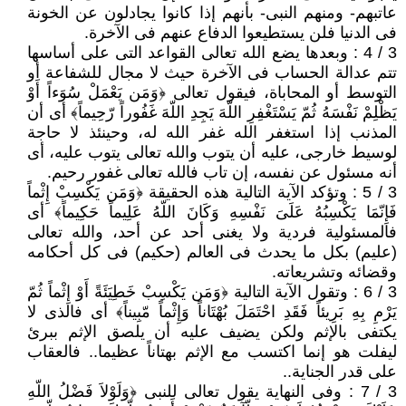
عاتبهم- ومنهم النبى- بأنهم إذا كانوا يجادلون عن الخونة
فى الدنيا فلن يستطيعوا الدفاع عنهم فى الآخرة.
3 / 4 : وبعدها يضع الله تعالى القواعد التى على أساسها
تتم عدالة الحساب فى الآخرة حيث لا مجال للشفاعة أو
التوسط أو المحاباة، فيقول تعالى ﴿وَمَن يَعْمَلْ سُوَءاً أَوْ
يَظْلِمْ نَفْسَهُ ثُمّ يَسْتَغْفِرِ اللّهَ يَجِدِ اللّهَ غَفُوراً رّحِيماً﴾ أى أن
المذنب إذا استغفر الله غفر الله له، وحينئذ لا حاجة
لوسيط خارجى، عليه أن يتوب والله تعالى يتوب عليه، أى
أنه مسئول عن نفسه، إن تاب فالله تعالى غفور رحيم.
3 / 5 : وتؤكد الآية التالية هذه الحقيقة ﴿وَمَن يَكْسِبْ إِثْماً
فَإِنّمَا يَكْسِبُهُ عَلَىَ نَفْسِهِ وَكَانَ اللّهُ عَلِيماً حَكِيماً﴾ أى
فالمسئولية فردية ولا يغنى أحد عن أحد، والله تعالى
(عليم) بكل ما يحدث فى العالم (حكيم) فى كل أحكامه
وقضائه وتشريعاته.
3 / 6 : وتقول الآية التالية ﴿وَمَن يَكْسِبْ خَطِيَئَةً أَوْ إِثْماً ثُمّ
يَرْمِ بِهِ بَرِيئاً فَقَدِ احْتَمَلَ بُهْتَاناً وَإِثْماً مّبِيناً﴾ أى فالذى لا
يكتفى بالإثم ولكن يضيف عليه أن يلصق الإثم ببرئ
ليفلت هو إنما اكتسب مع الإثم بهتاناً عظيما.. فالعقاب
على قدر الجناية..
3 / 7 : وفى النهاية يقول تعالى للنبى ﴿وَلَوْلاَ فَضْلُ اللّهِ