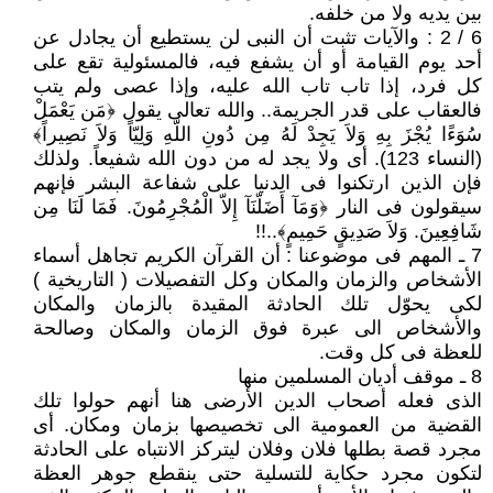
بين يديه ولا من خلفه.
6 / 2 : والآيات تثبت أن النبى لن يستطيع أن يجادل عن
أحد يوم القيامة أو أن يشفع فيه، فالمسئولية تقع على
كل فرد، إذا تاب تاب الله عليه، وإذا عصى ولم يتب
فالعقاب على قدر الجريمة.. والله تعالى يقول ﴿مَن يَعْمَلْ
سُوَءًا يُجْزَ بِهِ وَلاَ يَجِدْ لَهُ مِن دُونِ اللّهِ وَلِيّاً وَلاَ نَصِيراً﴾
(النساء 123). أى ولا يجد له من دون الله شفيعاً. ولذلك
فإن الذين ارتكنوا فى الدنيا على شفاعة البشر فإنهم
سيقولون فى النار ﴿وَمَآ أَضَلّنَآ إِلاّ الْمُجْرِمُونَ. فَمَا لَنَا مِن
شَافِعِينَ. وَلاَ صَدِيقٍ حَمِيمٍ﴾..!!
7 ـ المهم فى موضوعنا : أن القرآن الكريم تجاهل أسماء
الأشخاص والزمان والمكان وكل التفصيلات ( التاريخية )
لكى يحوّل تلك الحادثة المقيدة بالزمان والمكان
والأشخاص الى عبرة فوق الزمان والمكان وصالحة
للعظة فى كل وقت.
8 ـ موقف أديان المسلمين منها
الذى فعله أصحاب الدين الأرضى هنا أنهم حولوا تلك
القضية من العمومية الى تخصيصها بزمان ومكان. أى
مجرد قصة بطلها فلان وفلان ليتركز الانتباه على الحادثة
لتكون مجرد حكاية للتسلية حتى ينقطع جوهر العظة