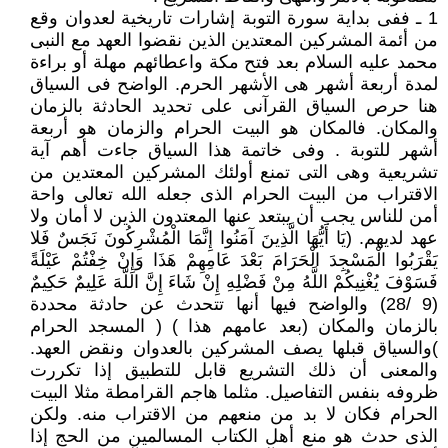
1 ـ ففى بداية سورة التوبة إشارات تاريخية لعدوان وقع
من أئمة المشركين المعتدين الذين نقضوا العهد مع النبى
محمد عليه السلام بعد فتح مكة واعطائهم مهلة أو براءة
لمدة أربعة أشهر هى الأشهر الحرم. الواضح فى السياق
هنا حرص السياق القرآنى على تحديد الحادثة بالزمان
والمكان. فالمكان هو البيت الحرام والزمان هو أربعة
أشهر للتوبة . وفى خاتمة هذا السياق جاءت أهم آية
تشريعية وهى التى تمنع أولئك المشركين المعتدين من
الاقتراب من البيت الحرام الذى جعله الله تعالى واحة
أمن للناس يجب أن يبتعد عنها المعتدون الذين لا أمان ولا
عهد لديهم. (يَا أَيُّهَا الَّذِينَ آمَنُوا إِنَّمَا الْمُشْرِكُونَ نَجَسٌ فَلا
يَقْرَبُوا الْمَسْجِدَ الْحَرَامَ بَعْدَ عَامِهِمْ هَذَا وَإِنْ خِفْتُمْ عَيْلَةً
فَسَوْفَ يُغْنِيكُمْ اللَّهُ مِنْ فَضْلِهِ إِنْ شَاءَ إِنَّ اللَّهَ عَلِيمٌ حَكِيمٌ
(9 /28) والواضح فيها أنها تتحدث عن حادثة محددة
بالزمان والمكان (بعد عامهم هذا ) ( المسجد الحرام
)والسياق قبلها يصف المشركين بالعدوان ونقض العهد.
والمعنى أن ذلك التشريع قابل للتطبيق إذا تكررت
ظروفه بنفس التفاصيل. مثلما هاجم القرامطة مثلا البيت
الحرام فكان لا بد من منعهم من الاقتراب منه. ولكن
الذى حدث هو منع أهل الكتاب المسالمين من الحج إذا