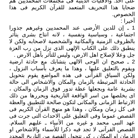
على أحد. والأقليات الدينية فى مجتمعات المحمديين هم
ضحايا هذا التحريف المتعمد للقرآن الكريم فى هذا
الخصوص.
أخيرا :
1 ـ إن للدين الأرضى عند المحمديين وغيرهم جذورا
اجتماعية ، وسياسية ونفسية ، لانه انتاج بشرى يتأثر
بالظروف الزمنية والمكانية والشخصية لاصحابه ولكن لا
ينطبق ذلك على الكتاب الإلهى الذى نزل من رب العزة
جل وعلا لإصلاح اهل الارض، وليس للتأثر بأهل الارض .
2 ـ صحيح ان الوحى الالهى يتشابك مع حادثة ارضية
ويقوم بالتعليق عليها ، وهذا ما يعرف بأسباب النزول ،
ولكن السياق القرآنى فى هذه المواضع يقوم بتحويل
الحادثة المرتبطة بالزمان والمكان والاشخاص الى حالة
بشرية عامة ويجعلها عظة تدور فوق الزمان والمكان ،
اى يخلصها من اسر الواقعة التاريخية ويحررها من ذلك
الارتباط الزمانى والمكانى لتكون صالحة للتطبيق والعظة
فى كل زمان ومكان ، وهذا هو منهج القرآن الكريم فى
القصص عموما وفى التعليق على الاحداث التى جرت فى
عهد النبى محمد و غيره من الأنبياء ـ عليهم السلام.
القصص القرآنى لا تجد فيه ذكرا للأسماء والاشخاص او
الزمان او المكان ، كى تتحول القصة من التاريخ المحدد