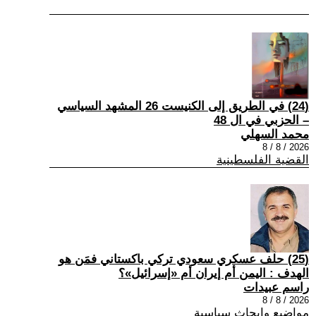
(24) في الطريق إلى الكنيست 26 المشهد السياسي
– الحزبي في ال 48
محمد السهلي
2026 / 8 / 8
القضية الفلسطينية
(25) حلف عسكري سعودي تركي باكستاني فمَن هو
الهدف : اليمن أم إيران أم «إسرائيل»؟
راسم عبيدات
2026 / 8 / 8
مواضيع وابحاث سياسية