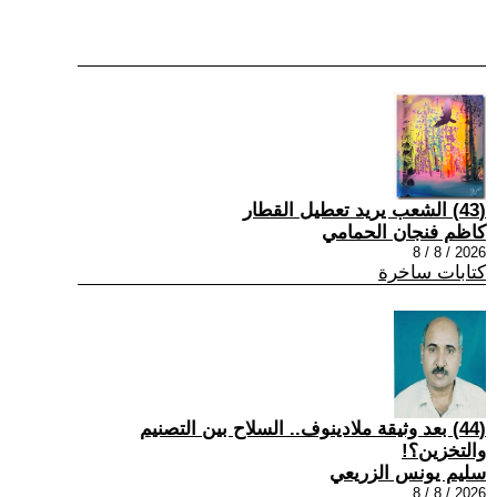
(43) الشعب يريد تعطيل القطار
كاظم فنجان الحمامي
2026 / 8 / 8
كتابات ساخرة
(44) بعد وثيقة ملادينوف.. السلاح بين التصنيم
والتخزين؟!
سليم يونس الزريعي
2026 / 8 / 8