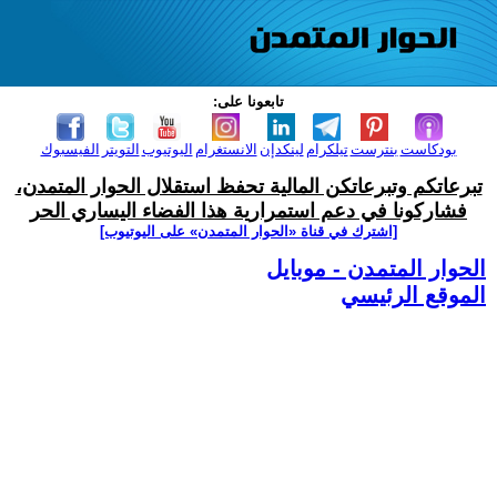
تابعونا على:
بودكاست
بنترست
تيلكرام
لينكدإن
الانستغرام
اليوتيوب
التويتر
الفيسبوك
تبرعاتكم وتبرعاتكن المالية تحفظ استقلال الحوار المتمدن،
فشاركونا في دعم استمرارية هذا الفضاء اليساري الحر
[اشترك في قناة ‫«الحوار المتمدن» على اليوتيوب]
الحوار المتمدن - موبايل
الموقع الرئيسي