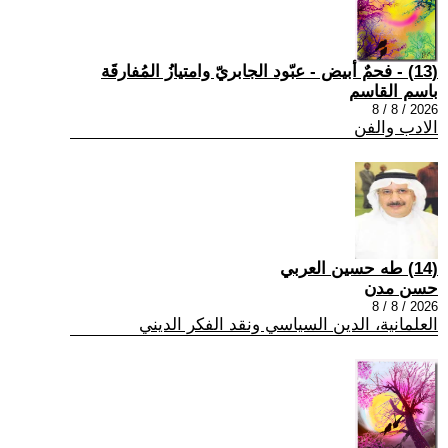
(13) - فحمٌ أبيض - عبّود الجابريّ وامتيازُ المُفارقَة
باسم القاسم
2026 / 8 / 8
الادب والفن
(14) طه حسين العربي
حسن مدن
2026 / 8 / 8
العلمانية، الدين السياسي ونقد الفكر الديني