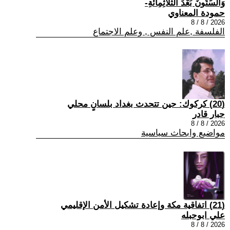
وَالسِّتُّونَ بَعْدَ الثَّلَاثِمِائَةِ-
حمودة المعناوي
2026 / 8 / 8
الفلسفة ,علم النفس , وعلم الاجتماع
(20) كركوك: حين تتحدث بغداد بلسانٍ محلي
جبار قادر
2026 / 8 / 8
مواضيع وابحاث سياسية
(21) اتفاقية مكة وإعادة تشكيل الأمن الإقليمي
علي ابوحبله
2026 / 8 / 8