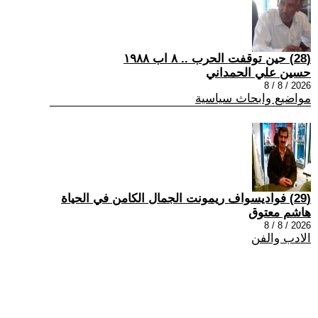
(28) حين توقفت الحرب .. ٨ اب ١٩٨٨
حسين علي الحمداني
2026 / 8 / 8
مواضيع وابحاث سياسية
(29) فواديسواف ريمونت الجمال الكامن في الحياة
هاشم معتوق
2026 / 8 / 8
الادب والفن