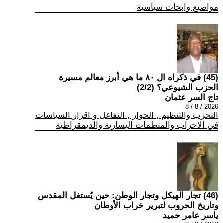
مواضيع وابحاث سياسية
(45) في ذكراه ال ٨٠ ما هي أبرز معالم مسيرة
الحزب الشيوعي؟ (2/2)
تاج السر عثمان
2026 / 8 / 8
التحزب والتنظيم , الحوار , التفاعل و اقرار السياسات
في الاحزاب والمنظمات اليسارية والديمقراطية
(46) تجار الهيكل وتجار الوطن: حين يُستغل المقدس
وتاريخ الحروب لتبرير خراب الأوطان
ياسر عامر حميد