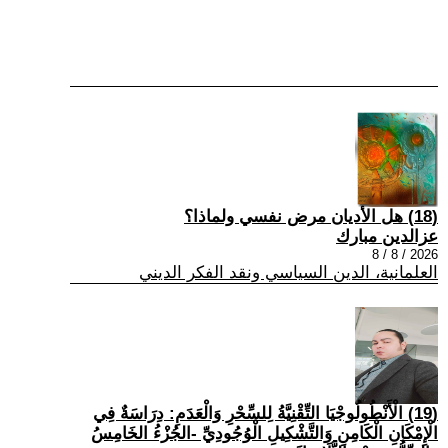
(18) هل الأديان مرض نفسي ولماذا؟
عزالدين مبارك
2026 / 8 / 8
العلمانية، الدين السياسي ونقد الفكر الديني
(19) الْأَنْطُولُوجْيَا التِّقْنِيَّةُ لِلسِّحْرِ وَالْعَدَمِ: دِرَاسَةٌ فِي
الْإِمْكَانِ الْكَامِنِ وَالتَّشْكِيلِ الْوُجُودِيِّ -الجُزْءُ الخَامِسُ