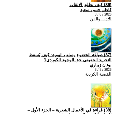
(36) كيف تطلق الالقاب
كاظم حسن سعيد
2026 / 8 / 8
الادب والفن
(37) صياغة الخضوع وسلب الهوية: كيف يُسقط
التجريد الحقيقي حق الوجود الكوردي؟
بوتان زيباري
2026 / 8 / 8
القضية الكردية
(38) قراءة في الأعمال الشعرية – الجزء الأول –