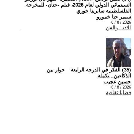
السينمائي الدولي لعام 2026، فيلم -حنان- للمخرجة
الفلسلطينية سابرينا خوري
سمير حنا خمورو
2026 / 8 / 8
الادب والفن
(35) الفكر في الدرجة الرابعة _ حوار بين
الذكاءين...تكملة
حسين عجيب
2026 / 8 / 8
قضايا ثقافية