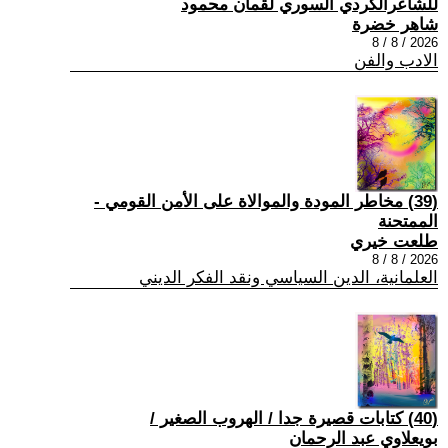
للشاعرالكردي السوري لقمان محمود
شاهر خضرة
2026 / 8 / 8
الادب والفن
(39) مخاطر المودة والموالاة على الأمن القومي -
الممتحنة
طلعت خيري
2026 / 8 / 8
العلمانية، الدين السياسي ونقد الفكر الديني
(40) كتابات قصيرة جدا / الهروب الصغير /
بويعلاوي عبد الرحمان