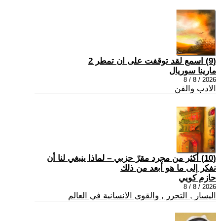
(9) اسمع لقد توقفت على ان تمطر 2
مارينا سوريال
2026 / 8 / 8
الادب والفن
(10) أكثر من مجرد مقرّ حزبي – لماذا ينبغي لنا أن
نفكر إلى ما هو أبعد من ذلك
حازم كويي
2026 / 8 / 8
اليسار , التحرر , والقوى الانسانية في العالم