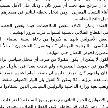
 لا ان تنزعج منها تحت أي مبرر كان ، وذلك على الأقل لسب
أبناء الشعب المغربي ، ومن تدخل بخطته للتأثير في مصيرهم 
مل نتائج المحاسبة .
لصدد يمكن الادلاء ببعض الملاحظات فيما يخص الخطة 
في القطاع الطلابي بالنسبة لسنوات مرت مرور الهشيم .
بعض الأصوليين بانهم لم يكونوا من دعاة السنة البيضاء ، ا
اركسي " البرنامج المرحلي " ، وفصيل " القاعديون " ، الاّ ا
رين لخوض النضال حتى النهاية .
ا القول لا يمكن ان يكون مقبولا من طرف أي محلل سياسي براغم
 الأمور في حدودها المعقولة ، ولم نذهب بعيدا في التأويل ح
فان واجبهم كان يفرض عليهم ان يضعوا امام اعينهم جميع الا
اب هذه الرؤية ، فلا يمكن الاّ القول بان التيار الاصولي سقط
ولعب لعبة وزارة الداخلية والبوليس السياسي الذين استفادوا م
بل الاصوليون الحوار الثنائي مع بعض رموز السلطة ( اعترافات نا
و ) ، وهم كذلك قد تجاهلوا كون القطاع الطلابي يحتوي عل