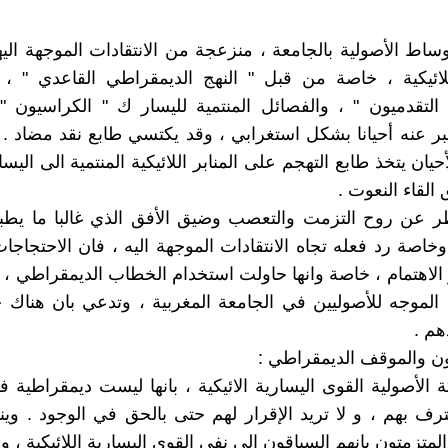
أوساط الأصولية بالجامعة ، منزعجة من الانتقادات الموجهة الي
للائيكية ، خاصة من قبل " النهج الديمقراطي القاعدي " ،
 التقدميون " ، والفصائل المنتمية لليسار ك " الكراسيون "
عبر عنه أحيانا بشكل استغرابي ، وقد يكتسي طابع نقد مضاد . ا
حيان يتخذ طابع التهجم على المنابر اللائيكية المنتمية الى اليس
القاء النعوت .
ر عن روح التزمت والتعصب وضيق الأفق الذي غالبا ما يطب
خاصة رد فعله تجاه الانتقادات الموجهة اليه ، فان الاحتجاجات
ر الاهتمام ، خاصة وانها حاولت استخدام الخطاب الديمقراطي ، ك
د الموجه للأصوليين في الجامعة المغربية ، وتدعي بان هناك 
م .
يون والموقف الديمقراطي :
ة الأصولية القوى اليسارية الائيكية ، بانها ليست ديمقراطية 
تعترف بهم ، و لا تريد الإقرار لهم حتى بالحق في الوجود . وي
لمتزمتون بانهم السباقون الى نفي القوى اليسارية اللائيكية ، ون