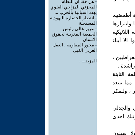
-
هل حقا ان النظام
المخزني المزاجي العلوي
يهدد اسبانية بالحرب ...
ة أطمعتهم
-
انتصار الحضارة اليهودية
وابتزازها
المسيحية
-
عزيز غالي رئيس
اللائيكية
الجمعية المغربية لحقوق
الانسان
الا أبناء
-
محور المقاومة . العقل
العربي الغبي
قراطيين ،
المزيد.....
راشدة .
 الثابتة
مما يبتعد
 ، وللفكر
ي والجدلي
تلك احدى
ا يقبلون