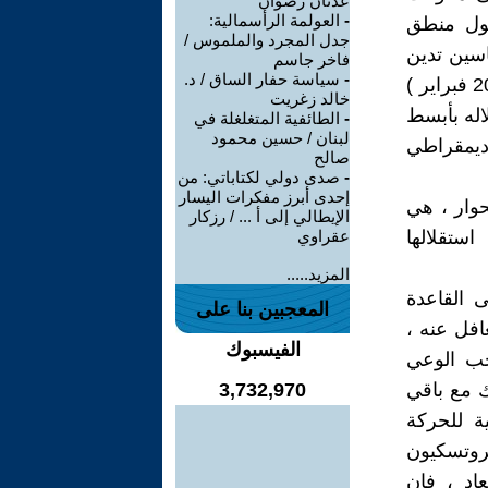
عدنان رضوان
-
العولمة الرأسمالية:
بول منطق
جدل المجرد والملموس /
اسين تدين
فاخر جاسم
-
سياسة حفار الساق / د.
الصفقة بين قيادة العدل والإحسان وبين وزارة الداخلية عند اخماد حركة 20 فبراير )
خالد زغريت
له بأبسط
-
الطائفية المتغلغلة في
لبنان / حسين محمود
ديمقراطي
صالح
-
صدى دولي لكتاباتي: من
إحدى أبرز مفكرات اليسار
وار ، هي
الإيطالي إلى أ ... / رزكار
تقلالها
عقراوي
المزيد.....
ى القاعدة
المعجبين بنا على
افل عنه ،
الفيسبوك
جب الوعي
ك مع باقي
3,732,970
ية للحركة
تروتسكيون
اد ، فان