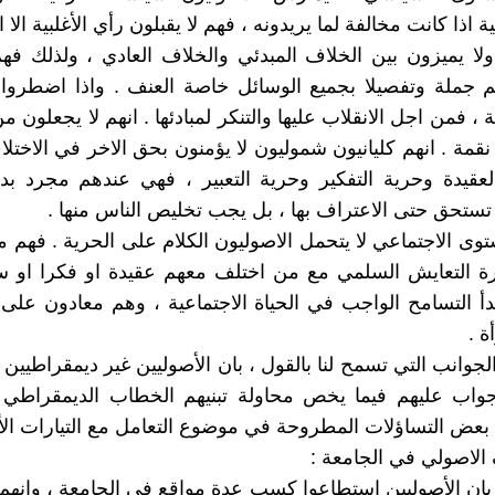
ة اذا كانت مخالفة لما يريدونه ، فهم لا يقبلون رأي الأغلبية الا 
لا يميزون بين الخلاف المبدئي والخلاف العادي ، ولذلك فه
 جملة وتفصيلا بجميع الوسائل خاصة العنف . واذا اضطروا 
 ، فمن اجل الانقلاب عليها والتنكر لمبادئها . انهم لا يجعلون م
قمة . انهم كليانيون شموليون لا يؤمنون بحق الاخر في الاختلا
لعقيدة وحرية التفكير وحرية التعبير ، فهي عندهم مجرد ب
 تستحق حتى الاعتراف بها ، بل يجب تخليص الناس منها .
وى الاجتماعي لا يتحمل الاصوليون الكلام على الحرية . فهم م
ة التعايش السلمي مع من اختلف معهم عقيدة او فكرا او سل
بدأ التسامح الواجب في الحياة الاجتماعية ، وهم معادون ع
ة .
جوانب التي تسمح لنا بالقول ، بان الأصوليين غير ديمقراطيين 
واب عليهم فيما يخص محاولة تبنيهم الخطاب الديمقراطي ،
عض التساؤلات المطروحة في موضوع التعامل مع التيارات الأص
 الاصولي في الجامعة :
ر بان الأصوليين استطاعوا كسب عدة مواقع في الجامعة ، وانهم