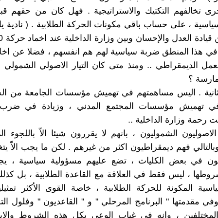
رى تخالفهم التكتيك والاستراتيجية . فهل كان من حقهم ق
ياسية ، على حساب باقي مكونات الحركة الطلابية . ( نادية ي
ي هذا المنطق ضربة سياسية لهم هم انفسهم ، فضلا عن اخلا
مل الديمقراطي .. ومنذ متى كان التيار الاصولي الشمولي 
مارسة ؟
انية . اليس مساهمتهم في تهميش مؤسسات الجامعة من الح
 تهميش مؤسسات المجتمع المدني ، وزيادة في ضرب اس
 رحمة وزارة الداخلية ..
الاصوليون الشموليون ، بانهم لا يقررون شيئا الاّ باللجوء ال
وبالتالي فهم ديمقراطيون اكثر من غيرهم . لكن ما يجب الاّ يتغ
يون في بعض الكليات ، تضع عليهم مسؤولية سياسية ، ي
شروطها ، ليس فقط في العلاقة مع القاعدة الطلابية ، بل كذل
اسية المكونة للحركة الطلابية ، خاصة القوى الأكثر تمثيل
 وفي مقدمتها " البرنامج المرحلي " و " القاعديون " وفلول ال
 المختلفين ، وانه في غياب الوعي بكل هذه الشروط والابع