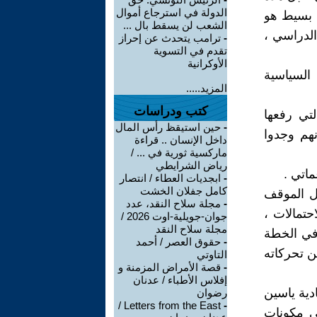
الدولة في استرجاع أموال
ب بسيط هو
الشعب لن يسقط بال ...
الدراسي ،
-
ترامب يتحدث عن إحراز
تقدم في التسوية
الأوكرانية
السياسية
المزيد.....
كتب ودراسات
لتي رفعها
-
حين استيقظ رأس المال
نهم وجدوا
داخل الإنسان .. قراءة
ماركسية ثورية في ... /
رياض الشرايطي
اتي .
-
ابجديات العطاء / انتصار
كامل جفلان الخشت
ول الموقف
-
مجلة سلاح النقد، عدد
حتمالات ،
جوان-جويلية-اوت 2026 /
مجلة سلاح النقد
 في الخطة
-
حقوق العصر / أحمد
ن تحركاته
التاوتي
-
قصة الأمراض المزمنة و
إفلاس الأطباء / عدنان
دية ياسين
رضوان
Letters from the East /
-
ى مكونات