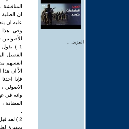
المناقشة ،
ان الطلبة 
عليه ان يتح
وفي هذا ا
للأصوليين 
المزيد.....
1 ) يقول 
الفصيل الم
انفسهم مضط
الاّ ان هذ
فإذا اخذنا
الاصولي ، 
وانه في غي
المضادة ، 
.
2 ) لقد ق
بمقبرة لعل