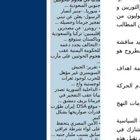
جنوبي السعودية ...
لثوريين و
-
سوريا.. -منبر أنصار
وليون من
الرسول- يعلن عن تبني
تفجير جرمانا وحصيلة ...
ن المطالب
-
-رويترز- عن مصدرين
إقليميين: تركيا والسعودية
وباكستان ستوقع ...
يد مناقشة
-
التحالف يجدد دعمه
مطروح هو
للحكومة اليمنية عقب
هجوم الحوثيين على مأرب
...
-
تقرير: الجيش
مة اهداف
السويسري غير مؤهل
للحرب لوجود ثغرات
لوجستية واع ...
م الحركة
-
الداخلية السورية تصدر
بيانا عقب التفجير في
جرمانا بريف دمشق ...
مات النهج
-
موقع DSA: إيران طوّرت
قدرات صواريخها بشكل
كبير
 السياسية
-
الأمن المصري يتحفظ
على لواء شرطة عراقي
يشارك في
سابق بسبب مليار جنيه ...
 تقبل هذه
-
الرئيس التونسي: حق