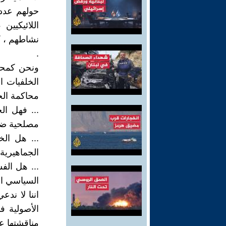
حولهم عددا
اللائيكيي
نشاطهم ، ك
.
ونحن كمحلل
الخلفيات ا
محاكمة الخ
... فهل ا
مصلحية ضيق
... هل ال
الجماهيرية 
... هل الف
السياسي ا
اننا لا ند
الأصولية 
مناقشتها عل