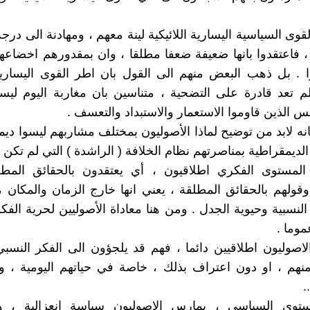
قوى السياسية اليسارية اللائيكية لينة معهم ، ومهادنة الى درج
 فاعتقدوا بانها ضعيفة ضعفا مطلقا ، وان بمقدورهم اخضاعها 
. بل ذهب البعض منهم الى القول بان اطر القوى اليسارية 
لم تعد قادرة على التضحية ، متناسين بان مغاربة اليوم ليسوا 
س الذين قاوموا الاستعمار والاستبداد والتعسف .
نه لابد من توضيح لماذا الأصوليون بمختلف مشاربهم ليسوا ديم
لديمقراطية بمناصرتهم نظام الخلافة ( الراشدة ) التي لم تكن 
لمستوى الفكري اطلاقيون ، أي يعتقدون بالحقائق المطلقة
وقولهم بالحقائق المطلقة ، يعني انها خارج الزمان والمكان ، 
لنسبية وحيوية الجدل . ومن هنا معاداة الأصوليين لحرية الفكر
وما .
اصوليون اطلاقيين دائما ، فهم قد يلجؤون الى الفكر النسب
نهم ، او دون اعتراف بذلك ، خاصة في حياتهم اليومية ، و
.
توى السياسي ، يمارس الاصوليون سياسة انعزالية ، ول