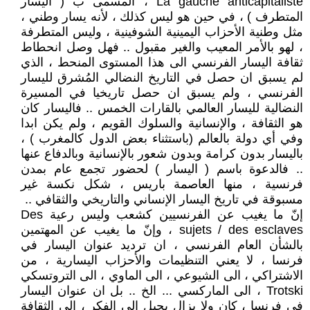
La gauche anticapitaliste ، المسمى ب ( اليسار
المتطرف ) ، في حين هو ليس كذلك ، لأنه يسار وطني ،
مثل وطنية الأحزاب اليمينية الشوفينية ، وليس المتطرفة
، لهو بالأمر المعيب والغير مقبول .. فهل وصل انحطاط
ثقافة اليسار الفرنسي الى هذا المستوى المنحط ، الذي
لم يسبق ان حصل في التاريخ النضالي المُشرق لليسار
الفرنسي ، ولم يسبق ان حصل تاريخيا في المسيرة
النضالية لليسار العالمي بالقارات الخمس .. فاليسار كان
هو الثقافة ، والإنسانية والسلوك القويم ، ولم يكن ابدا
وفي أي دولة بالعالم (باستثناء بعض الدول كالمغرب ) ،
باليسار بدون كرامة وبدون شعور بالإنسانية وبالدفاع عنها
.. فالدعوة باسم ( اليسار ) لحضور تجمع عام بمدن
فرنسية ، منها العاصمة باريس ، شكل نكسة غير
مسبوقة في تاريخ اليسار الإنساني والتاريخي والثقافي ..
إنّ ما يغيب عن الفرنسيين كشعب وليس رعية Des
sujets / des esclaves ، وإنّ ما يغيب عن المهتمين
بالشأن العام الفرنسي ، ان ترديد عنوان اليسار في
فرنسا ، لا يعني التنظيمات والأحزاب اليسارية ، من
الاشتراكي ، الى الشيوعي ، الى الماوي ، الى التروتسكي
Trotski ، الى الماركسي ... الخ .. بل ان عنوان اليسار
في فرنسا ، كان ولا يزال يحيل الى الفكر ، الى الثقافة