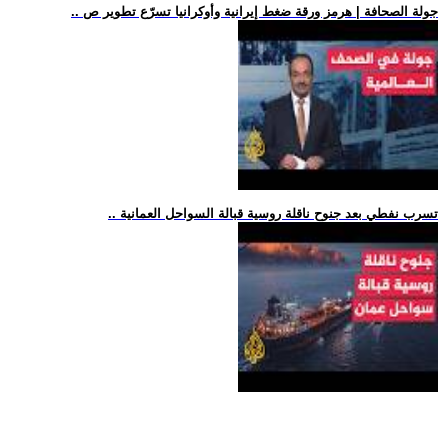
.. جولة الصحافة | هرمز ورقة ضغط إيرانية وأوكرانيا تسرّع تطوير ص
.. تسرب نفطي بعد جنوح ناقلة روسية قبالة السواحل العمانية