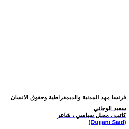
فرنسا مهد المدنية والديمقراطية وحقوق الانسان
سعيد الوجاني
كاتب ، محلل سياسي ، شاعر
(Oujjani Said)