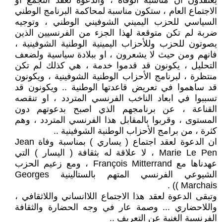
يعتقدون ان مناسبة الوفاة ، والدعوة لعقد التجمع او
الاجتماع العام ، ستكون مناسبة لمحاكمة البرنامج الوطني
السياسي للحزب اليميني الشوفيني الوطني ، وتوجيه
ضربة لم تكن متوقعة لهذا الجزء من الفرنسيين الذين
يصوتون للحزب وللأحزاب اليمينية الوطنية الشوفينية ،
فانهم ومن حيث لا يشعرون ، او ببلادة سياسية ولضعف
التحليل ، يكونون قد قدموا خدمة ، هي كذلك لم تكن
منتظرة ، لبرنامج الأحزاب الوطنية الشوفينية ، ويكونون
قد ساهموا في تعريض قاعدتها الوطنية .. ويكونون قد
تسببوا في ابعاد الناخب الفرنسي المتردد ، او تنقصه
القناعة ، عن برنامجهم الذي اصبح بدعوتهم دون
المستوى ، وقربوا بالمقابل هذا الفرنسي المتردد ، وهم
كثرة ، من برامج الأحزاب الوطنية الشوفينية ..
ان الدعوة لعقد اجتماع ( يساري ) بمناسبة وفاة Jean
Marie Le Pen ، لا علاقة له بثقافة ( اليسار ) التي
عهدناها مع François Mitterrand ، ومع زعيم الحزب
الشيوعي الفرنسي المتهم بالستالينية Georges
Marchais )) .
وتبقى الدعوة لعقد هذا الاجتماع اللاانساني واللاثقافي ،
واللاحضاري ... وصمة عار في وجه الحضارة والثقافة
الفرنسية الغنية عن التعريف ..