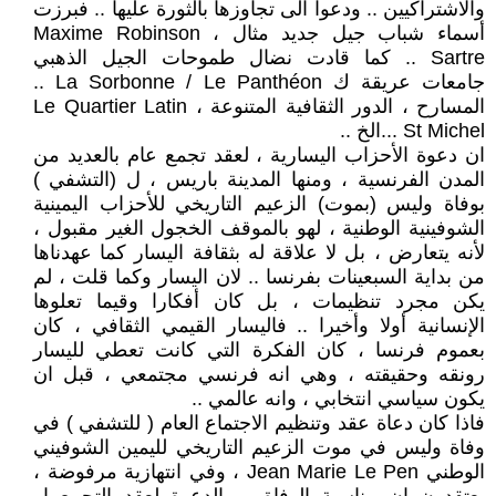
والاشتراكيين .. ودعوا الى تجاوزها بالثورة عليها .. فبرزت
أسماء شباب جيل جديد مثال Maxime Robinson ،
Sartre .. كما قادت نضال طموحات الجيل الذهبي
جامعات عريقة ك La Sorbonne / Le Panthéon ..
المسارح ، الدور الثقافية المتنوعة ، Le Quartier Latin
St Michel ...الخ ..
ان دعوة الأحزاب اليسارية ، لعقد تجمع عام بالعديد من
المدن الفرنسية ، ومنها المدينة باريس ، ل (التشفي )
بوفاة وليس (بموت) الزعيم التاريخي للأحزاب اليمينية
الشوفينية الوطنية ، لهو بالموقف الخجول الغير مقبول ،
لأنه يتعارض ، بل لا علاقة له بثقافة اليسار كما عهدناها
من بداية السبعينات بفرنسا .. لان اليسار وكما قلت ، لم
يكن مجرد تنظيمات ، بل كان أفكارا وقيما تعلوها
الإنسانية أولا وأخيرا .. فاليسار القيمي الثقافي ، كان
بعموم فرنسا ، كان الفكرة التي كانت تعطي لليسار
رونقه وحقيقته ، وهي انه فرنسي مجتمعي ، قبل ان
يكون سياسي انتخابي ، وانه عالمي ..
فاذا كان دعاة عقد وتنظيم الاجتماع العام ( للتشفي ) في
وفاة وليس في موت الزعيم التاريخي لليمين الشوفيني
الوطني Jean Marie Le Pen ، وفي انتهازية مرفوضة ،