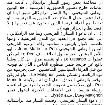
ان محاكمة بعض رموز اليسار الراديكالي ، كانت ضد
اتهامات خارج دستور الجمهورية الفرنسية . فلا اليمين
الوطني الشوفيني ، ولا اليسار الراديكالي سبق لهما ان
رفعا دعوة لحمل السلاح ضد الجمهورية الفرنسية ، او
تحالفا مع أعداء فرنسا الذين يبحثون عن تخريبها ( لا
اقصد نظام الجزائر ههه ) ..
اذن . ان يدعو ( اليسار ) الفرنسي وبما فيه الراديكالي ،
الى عقد تجمع في العديد من المدن الفرنسية ، ومنها
عاصمة الانوار باريس ، بمناسبة وفاة الزعيم التاريخي
لليمين الوطني الشوفيني Jean Marie Le Pen ، لهو
بالأمر المشين الغير مقبول اطلاقا .. ف Le Pen لم يكن
عضوا ب Le Gestapo ، او بتنظيم موازٍ . بل كان وطنيا
دافع عن فرنسا ضمن منظوره الخاص ، الذي تم تهويله
من قبل الفرقاء السياسيين المنافسين ، حتى يحرموه من
تبوء الرئاسة والسكن بقصر Le Matignon .. ولو لم يكن
موقفه بالوطني الصادق ، هل كان له ، ولابنته Marie le
Pen ، ان يصلا بفضل تصويت الشعب الفرنسي لمنافسة
رؤساء فرنسا ، في الانتخابات الأخيرة لدخول قصر
Matignon وشغل سدة l’Elysée ..
ان دعوة اليسار الفرنسي ، وضمنه اليسار ضد الرأسمالية