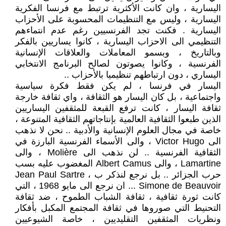
اليسارية ، وان كانت الأكثرية ترتبط مع فرنسا الفكرية
اليسارية ، وليس مع التنظيمات المحسوبة على الأحزاب
اليسارية . فكنت تجد الفرنسيين رغم عدم انتماءهم
التنظيمي الى الاحزاب اليسارية ، كانوا يساريين بالفكر
وبالتاريخ ، وبسمو المعاملات والعلاقات الإنسانية
الفرنسية ، وكانوا يصوتون لصالح البرنامج الانتخابي
اليساري ، دون ارتباطهم تنظيميا بالأحزاب ..
اليسار في فرنسا ، لم يكن فقط فكرة سياسية
واجتماعية ، بل كان اليسار هو الثقافة ، واي ثقافة خارجة
ثقافة اليسار ، كانت ترفع القبعة للمثقفين اليساريين
الذين طبعوا الثقافية العالمية بإنتاجاتهم الثقافية المتنوعة ،
خاصة في مجال العلوم الإنسانية والأدبية .. نحن لا نذهب
الى Victor Hugo ، والى الأسماء الفرنسية البارزة في
الثقافية الفرنسية .. لن نذهب الى Molière ، والى
Lamartine ، والى Albert Camus المغضوب عليه بسب
حرب الجزائر .. بل نرجع لنذكر ب Jean Paul Sartre ،
Simone de Beauvoir ... ان نرجع الى مايو 1968 ، التي
كانت ثورة ثقافية ، ثقافة الشباب الطموح ، ضد ثقافة
التحنيط التي صوروها في ثقافة المجتمع المكبل بأفكار
ونظريات المثقفين التقليديين ، خاصة الشيوعيين