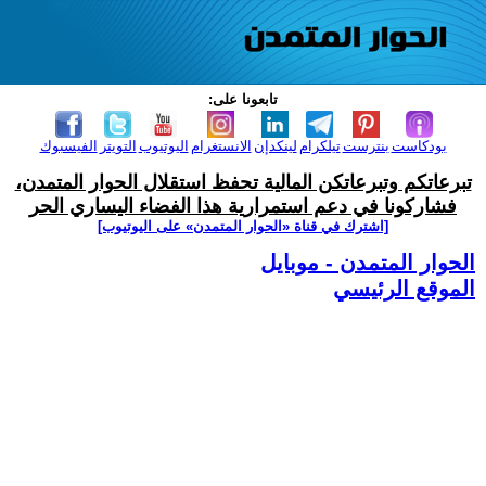
تابعونا على:
بودكاست
بنترست
تيلكرام
لينكدإن
الانستغرام
اليوتيوب
التويتر
الفيسبوك
تبرعاتكم وتبرعاتكن المالية تحفظ استقلال الحوار المتمدن،
فشاركونا في دعم استمرارية هذا الفضاء اليساري الحر
[اشترك في قناة ‫«الحوار المتمدن» على اليوتيوب]
الحوار المتمدن - موبايل
الموقع الرئيسي