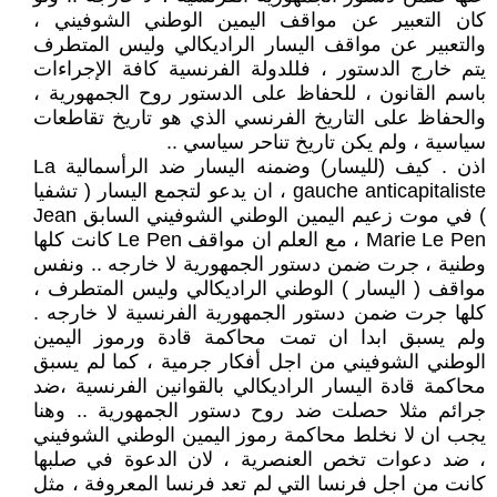
كان التعبير عن مواقف اليمين الوطني الشوفيني ،
والتعبير عن مواقف اليسار الراديكالي وليس المتطرف
يتم خارج الدستور ، فللدولة الفرنسية كافة الإجراءات
باسم القانون ، للحفاظ على الدستور روح الجمهورية ،
والحفاظ على التاريخ الفرنسي الذي هو تاريخ تقاطعات
سياسية ، ولم يكن تاريخ تناحر سياسي ..
اذن . كيف (لليسار) وضمنه اليسار ضد الرأسمالية La
gauche anticapitaliste ، ان يدعو لتجمع اليسار ( تشفيا
) في موت زعيم اليمين الوطني الشوفيني السابق Jean
Marie Le Pen ، مع العلم ان مواقف Le Pen كانت كلها
وطنية ، جرت ضمن دستور الجمهورية لا خارجه .. ونفس
مواقف ( اليسار ) الوطني الراديكالي وليس المتطرف ،
كلها جرت ضمن دستور الجمهورية الفرنسية لا خارجه .
ولم يسبق ابدا ان تمت محاكمة قادة ورموز اليمين
الوطني الشوفيني من اجل أفكار جرمية ، كما لم يسبق
محاكمة قادة اليسار الراديكالي بالقوانين الفرنسية ،ضد
جرائم مثلا حصلت ضد روح دستور الجمهورية .. وهنا
يجب ان لا نخلط محاكمة رموز اليمين الوطني الشوفيني
، ضد دعوات تخص العنصرية ، لان الدعوة في صلبها
كانت من اجل فرنسا التي لم تعد فرنسا المعروفة ، مثل