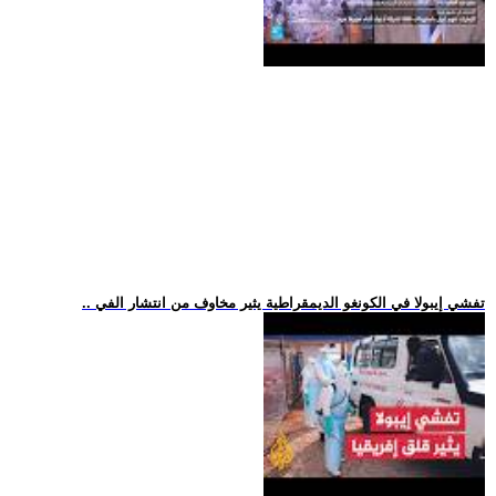
.. تفشي إيبولا في الكونغو الديمقراطية يثير مخاوف من انتشار الفي