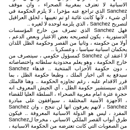
الاسبانية لا تعترف بمغربية الصحراء ، وان موقف
Sanchez الذي تراجع عنه مؤخرا ، لا يلزم الحكومة في
أي شيء ، لأنها كانت غائبة او تم تغييبها ، لخلق العراقيل
لتصريح Sanchez ، الذي يلزمه لوحده لا لغيره ..
فهل Sanchez الذي تصرف من خارج المؤسسات
الدستورية ، يكون لتصريحه بعض الاعتبار وبعض الدعم ،
أولا من حكومته ، وثانيا من القصر وحكومة الظل اللذان
يحكمان اسبانية سياسيا ، وعسكريا ..
لا اعتقد ان Sanchez كمسؤول حكومي ، سيتصرف من
خارج الحكومة ، وهو يعلم محدودية سلطاته واختصاصاته
، دون حكومة الأحزاب المنتخبة .. فدهاء Sanchez
سيدفع به الى اخبار الملك ، وطبعا حكومة الظل ، بما
قرر الاقدام عليه ، رغم تجاوزه الحكومة .. وهنا فالملك
الذي سيستشير حكومة الظل ، أي الجيش المعروف انه
حجرة عثرة امام مغربية الصحراء ، السلطة العليا للقضاء
، الأجهزة الأمنية المختلفة ، سيوافقون على مبادرة
Sanchez ، لانهم يعرفون انها لن تنجح ، وان Sanchez
المفرد ، ليس هو الدولة الاسبانية المعروفة .. فيكون
طرق أبواب القصر الملكي الاسباني ، مخرجا لSanchez
من الصعوبات التي كانت تعترضه من الحكومة الاسبانية ،