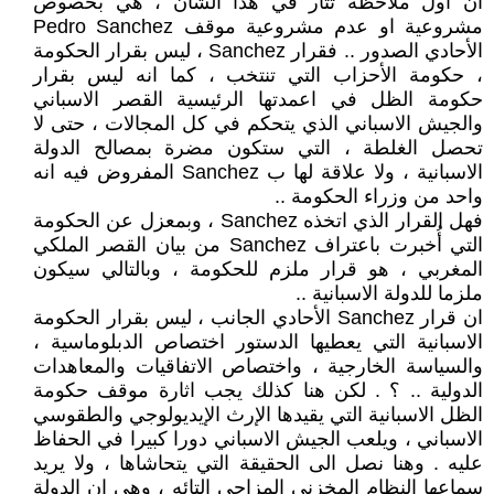
ان اول ملاحظة تثار في هذا الشأن ، هي بخصوص
مشروعية او عدم مشروعية موقف Pedro Sanchez
الأحادي الصدور .. فقرار Sanchez ، ليس بقرار الحكومة
، حكومة الأحزاب التي تنتخب ، كما انه ليس بقرار
حكومة الظل في اعمدتها الرئيسية القصر الاسباني
والجيش الاسباني الذي يتحكم في كل المجالات ، حتى لا
تحصل الغلطة ، التي ستكون مضرة بمصالح الدولة
الاسبانية ، ولا علاقة لها ب Sanchez المفروض فيه انه
واحد من وزراء الحكومة ..
فهل القرار الذي اتخذه Sanchez ، وبمعزل عن الحكومة
التي أُخبرت باعتراف Sanchez من بيان القصر الملكي
المغربي ، هو قرار ملزم للحكومة ، وبالتالي سيكون
ملزما للدولة الاسبانية ..
ان قرار Sanchez الأحادي الجانب ، ليس بقرار الحكومة
الاسبانية التي يعطيها الدستور اختصاص الدبلوماسية ،
والسياسة الخارجية ، واختصاص الاتفاقيات والمعاهدات
الدولية .. ؟ . لكن هنا كذلك يجب اثارة موقف حكومة
الظل الاسبانية التي يقيدها الإرث الإيديولوجي والطقوسي
الاسباني ، ويلعب الجيش الاسباني دورا كبيرا في الحفاظ
عليه . وهنا نصل الى الحقيقة التي يتحاشاها ، ولا يريد
سماعها النظام المخزني المزاجي التائه ، وهي ان الدولة