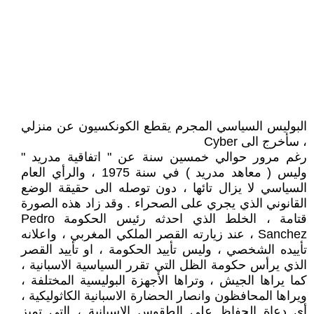
البوليس السياسي المجرم يقطع الكونكسيون عن منزلي
، سأخرج الى Cyber
رغم مرور حوالي خمسين سنة عن " اتفاقية مدريد "
وليس ( معاهد مدريد ) في سنة 1975 ، والرأي العام
السياسي لا يزال تائها ، دون توصله الى حقيقة الوضع
القانوني الذي يجري على الصحراء . وقد زاد هذه الصورة
قتامة ، الخلط الذي احدثه رئيس الحكومة Pedro
Sanchez ، عند زيارته القصر الملكي المغربي ، واعلانه
تأييده الشخصي ، وليس تأييد الحكومة ، او تأييد القصر
الذي يرأس حكومة الظل التي تقرر السياسية الاسبانية ،
كما يراها الجيش ، وتراها الأجهزة البوليسية المختلفة ،
ويراها المحافظون وانصار الحضارة الاسبانية الكاثوليكية ،
أي دعاة الحفاظ على الطقوس الاسبانية ، التي تميز