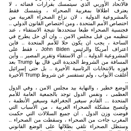
فالاتحاد الأوربي الذي سيتمسك بقرارات قضائه ، لا
يعترف اطلاقا بمغربية الصحراء ، ويتمسك فقط
بالمشروعية الدولية ، لان نزاع الصحراء الغربية من
اختصاص الأمم المتحدة ، ومن اختصاص القانون الدولي ..
فجنسية الصحراء طبعا ستحددها نتيجة الاستفتاء ، عند
تنظيمه من قبل مجلس الامن .. وان أي حل يطرح في
الساحة ، يجب ان يكون حلا للأمم المتحدة .. فاين
اعتراف أمريكا والرئيس John Biden ، فقط على
المشروعية الدولية .. أي الاستفتاء وتقرير المصير .. وأين
المسافة من الشروط الجديدة التي قال بها Trump بعد
فوزه بالانتخابات الرئاسية الأخيرة .. بل حتى إسرائيل
أغلقت الأبواب ، ولم تستفسر عن شروط Trump الأخيرة
..
الوضع خطير ، والنهاية بيد مجلس الامن ، وفي الدول
العظمى ، ونفس الدول توجد بالجمعية العامة للأمم
المتحدة ... القادم سيغير الجغرافية وسيغير الأنظمة ،
ولتصبح مشكلة الصحراء الغربية ، من الأسباب التي
قوضت وزن الدول . ان جميع السلالات التي حكمت
المغرب جاءت من الصحراء ، وسقطت من الصحراء ..
وستظل الصحراء تلقي بظلالها على الوضع القانوني