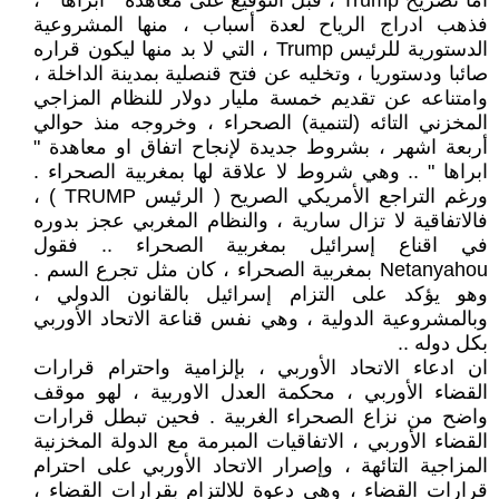
اما تصريح Trump ، قبل التوقيع على معاهدة " أبراها " ،
فذهب ادراج الرياح لعدة أسباب ، منها المشروعية
الدستورية للرئيس Trump ، التي لا بد منها ليكون قراره
صائبا ودستوريا ، وتخليه عن فتح قنصلية بمدينة الداخلة ،
وامتناعه عن تقديم خمسة مليار دولار للنظام المزاجي
المخزني التائه (لتنمية) الصحراء ، وخروجه منذ حوالي
أربعة اشهر ، بشروط جديدة لإنجاح اتفاق او معاهدة "
ابراها " .. وهي شروط لا علاقة لها بمغربية الصحراء .
ورغم التراجع الأمريكي الصريح ( الرئيس TRUMP ) ،
فالاتفاقية لا تزال سارية ، والنظام المغربي عجز بدوره
في اقناع إسرائيل بمغربية الصحراء .. فقول
Netanyahou بمغربية الصحراء ، كان مثل تجرع السم .
وهو يؤكد على التزام إسرائيل بالقانون الدولي ،
وبالمشروعية الدولية ، وهي نفس قناعة الاتحاد الأوربي
بكل دوله ..
ان ادعاء الاتحاد الأوربي ، بإلزامية واحترام قرارات
القضاء الأوربي ، محكمة العدل الاوربية ، لهو موقف
واضح من نزاع الصحراء الغربية . فحين تبطل قرارات
القضاء الأوربي ، الاتفاقيات المبرمة مع الدولة المخزنية
المزاجية التائهة ، وإصرار الاتحاد الأوربي على احترام
قرارات القضاء ، وهي دعوة للالتزام بقرارات القضاء ،