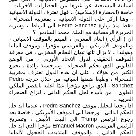
اسبانية المسيحية عن غيرها من الحضارات الاخريات ،
خاصة (الحضارة الإسلامية) .. فهل تعترف الدولة الاسبانية
، وهنا اركز على الدولة الاسبانية ، بمغربية الصحراء ،
فقط منذ زيارة Pedro Sanchez الى الرباط ، وشربه
الحريرة الرمضانية مع الملك محمد السادس ؟
ان ( الرأي ) العام المغربي ، المهتم بالموقف الاسباني ،
وبالموقف الأمريكي ، والفرنسي مؤخرا ، وموقف المانيا
وهولندا .. لا يزال تائها تيهان النظام المخزني ، في معرفة
الموقف الحقيقي لدول الاتحاد الأوربي ، من الوضع
القانوني الذي يحكم الصحراء . وبنرجسية زائدة ، يجمع
الكثير من هؤلاء ، على ان هذه الدول تعترف بمغربية
الصحراء ، وطبعا ضمنها اسبانية من خلال خرجة Pedro
Sanchez ، الذي تراجع مؤخرا عمّا اعلنه بالقصر الملكي
العلوي ، من تأييده لحل الحكم الذاتي ، لنزاع الصحراء
الغربية ..
اذا رجعنا لتحليل موقف Pedro Sanchez ، عندما ايد حل
الحكم الذاتي ، ورجعنا الى الموقف الأمريكي ، خاصة بعد
رجوع الرئيس Trump الى البيت الأبيض ، وتصريح
الرئيس الفرنسي Emanuel Macron مؤخرا الذي ايد حل
الحكم الذاتي ، والموقف المتذبذب الخجول لألمانيا