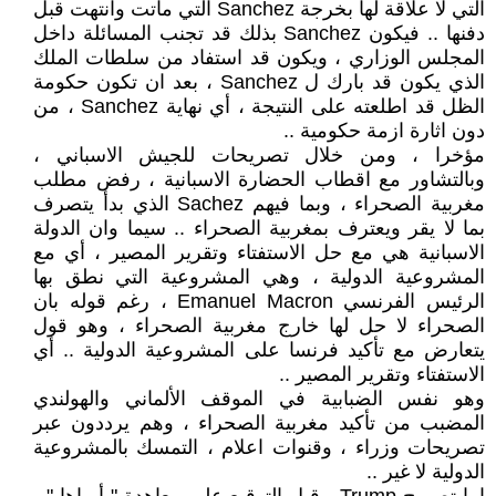
التي لا علاقة لها بخرجة Sanchez التي ماتت وانتهت قبل
دفنها .. فيكون Sanchez بذلك قد تجنب المسائلة داخل
المجلس الوزاري ، ويكون قد استفاد من سلطات الملك
الذي يكون قد بارك ل Sanchez ، بعد ان تكون حكومة
الظل قد اطلعته على النتيجة ، أي نهاية Sanchez ، من
دون اثارة ازمة حكومية ..
مؤخرا ، ومن خلال تصريحات للجيش الاسباني ،
وبالتشاور مع اقطاب الحضارة الاسبانية ، رفض مطلب
مغربية الصحراء ، وبما فيهم Sachez الذي بدأ يتصرف
بما لا يقر ويعترف بمغربية الصحراء .. سيما وان الدولة
الاسبانية هي مع حل الاستفتاء وتقرير المصير ، أي مع
المشروعية الدولية ، وهي المشروعية التي نطق بها
الرئيس الفرنسي Emanuel Macron ، رغم قوله بان
الصحراء لا حل لها خارج مغربية الصحراء ، وهو قول
يتعارض مع تأكيد فرنسا على المشروعية الدولية .. أي
الاستفتاء وتقرير المصير ..
وهو نفس الضبابية في الموقف الألماني والهولندي
المضبب من تأكيد مغربية الصحراء ، وهم يرددون عبر
تصريحات وزراء ، وقنوات اعلام ، التمسك بالمشروعية
الدولية لا غير ..