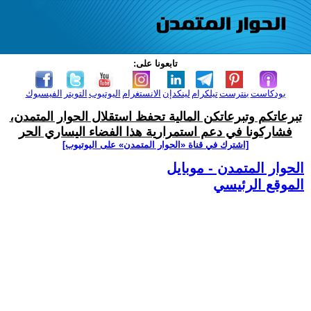
تابعونا على:
بودكاست
بنترست
تيلكرام
لينكدإن
الانستغرام
اليوتيوب
التويتر
الفيسبوك
تبرعاتكم وتبرعاتكن المالية تحفظ استقلال الحوار المتمدن،
فشاركونا في دعم استمرارية هذا الفضاء اليساري الحر
[اشترك في قناة ‫«الحوار المتمدن» على اليوتيوب]
الحوار المتمدن - موبايل
الموقع الرئيسي