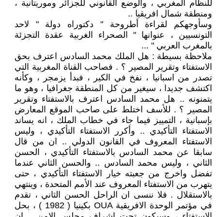
للنظام المغربي ، والوضع القانوني للجزائر وموريتانية ،
ومنطقة شمال افريقيا ..
وسأوجهكم لقراءة أطروحة " دكتوراه دولة " لاحد
التونسيين ، عنوانها " الصحراء الغربية عقدة التجزئة
بالمغرب العربي " ...
ملاحظة بسيطة : هل الملك محمد السادس اعترف بحق
الاستفتاء وتقرير المصير ؟ . فصاحب القناة المغربية التي
تصدر من اسبانيا ، نفخ في الكير ، فبدأ يزمجر ، وكأنه
اكتشف جديدا ، سيغير من كل المنطقة جغرافيا ، وهو ما
يتمنونه .. هل محمد السادس اعترف بالاستفتاء وتقرير
المصير ؟ . للأسف اختلط على صاحب الموقع المعارض
بإسبانية ، التمييز فيما جاء في خطاب الملك ، انه يساند
الاستفتاء التأكيدي .. وأكرر الاستفتاء التأكيدي ، وليس
الاستفتاء المعروف في القانون الدولي .. ان من قال
سابقا عن محمد السادس بالاستفتاء التأكيدي ، الحسن
الثاني ، وليس محمد السادس .. والحسن الثاني عندما
تفضل واخرج من جعبته خيار الاستفتاء التأكيدي ، حتى
يتهرب من الاستفتاء المعروف عند الأمم المتحدة ، وينتهي
بالاستقلال . فلا ننسى ان الراحل الحسن الثاني ، تقدم
في مؤتمر الوحدة الافريقية OUA بكينيا ( 1982 ) ، بحل
الاستفتاء ، وسيكون تحت اشراف مجلس الامن .. ان