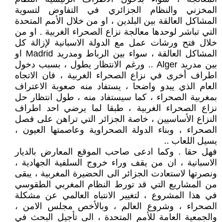
المخزني والنظام الجزائري في التفاوض لتسوية
المشاكل العالقة بين البلدين ، او من خلال الأمم المتحدة
التي تباشر لوحدها معالجة نزاع الصحراء الغربية . او من
خلال فتح ورشات عمل مع الدولة الاسبانية لإزالة كل
المشاكل العالقة ، سواء بين الرباط ومدريد Madrid او
بين مدريد Alger .. ورغم الانتظار يطول ، بسبب دخول
اطراف أخرى في نزاع الصحراء الغربية ، فان الاتجاه
العام الذي يبدو واضحا ، يستفاد منه صعوبة الاعتراف
بمغربية الصحراء ، كما سيستفاد منه ، طول انتظار حل
نزاع الصحراء الغربية ، طبقا لما يرضي احد اطراف
النزاع الأساسيين ، خاصة الجزائر التي تراهن على فصل
الصحراء ، وبناء الدولة الصحراوية وعاصمتها العيون ،
يسيل اللعاب ..
فهل حقا . وكما ادعى صاحب الموقع المعارض بالديار
الاسبانية ، ان من يقف وراء خروج السلفية الجهادية ،
ونصرتها لاستعادت الجزائر الى الحضيرة المغربية ، يبقى
من المشاريع التي قد تورط النظام المغربي الطقوسي
في هذا المشروع ، لتغيير الانتباه العالمي عن مشكلة
الصحراء ، وشروع العالم ، وبالأخص مجلس الامن ،
والجمعية العامة للأمم المتحدة ، الى تأجيل البحث في