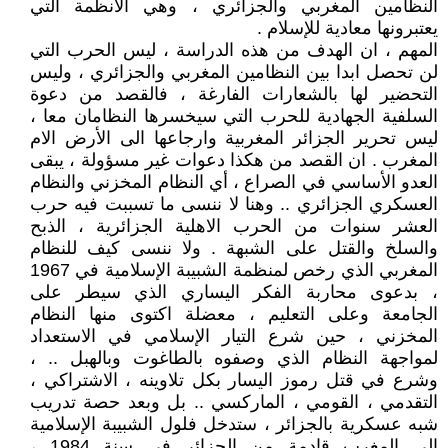
النظامين المغربي والجزائري ، وهي الأنظمة التي
يعتبرونها معادية للإسلام .
المهم ، ان الهدف من هذه الدراسة ، ليس الحرب التي
لن تحصل ابدا بين النظامين المغربي والجزائري ، وليس
التحضير لها بالشعارات الفارغة ، فالقصد من دعوة
السلفية الجهادية للحرب التي سيخسرها النظامان معا ،
ليس تحرير الجزائر المغربية وارجاعها الى الأرض الام
المغرب . ان القصد من هكذا دعوات غير مسؤولة ، يبقى
العدو الأساسي في الصراع ، أي النظام المخزني والنظام
العسكري الجزائري .. وهنا لا ننسى ما تسببت فيه حرب
العشر سنوات من الحرب الاهلية الجزائرية ، الذبح
والسلخ والقتل على الشبهة . ولا ننسى كيف للنظام
المغربي الذي رخص لمنظمة الشبيبة الإسلامية في 1967
، بدعوى محاربة الفكر اليساري الذي سيطر على
الجامعة وعلى التعليم ، معضلة اكتوى منها النظام
المخزني ، حين شرع التيار الإسلامي في الاستعداد
لمواجهة النظام الذي وصفوه بالطاغوت وبالهبل .. ،
وشرع في قتل رموز اليسار بكل تلاوينه ، الاشتراكي ،
التقدمي ، القومي ، الماركسي .. بل وبعد حصة تدريب
شبه عسكرية بالجزائر ، ستدخل فلول الشبيبة الإسلامية
الى المغرب قادمة من الجزائر في سنة 1984 ،