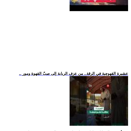
.. عشيرة القهوچية في الرقة.. من عزف الربابة إلى صبّ القهوة ومور