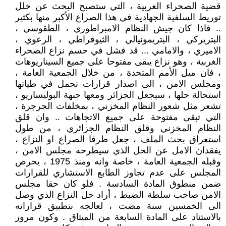
قضية الصحراء الغربية ، التي ستصبح البحث عن خلل
توريط السلفية الجهادية في هذا الصراع الأكبر منها بكثير
.. فاذا كان جيش النظام الامبراطوري ، الطقوسي ،
البتريركي ، البتريمونيالي ، الثيوقراطي ، الرعوي ،
الاميري ، والامامي ... قد فشل في حسم نزاع الصحراء
الغربية ، وهو نزاع يبقى مفتوحا على جميع السيناريوهات
، فان ميل الأمم المتحدة ، من خلال الجمعية العامة ،
ومجلس الامن ، الى اصدار قرارات تحمل في طياتها
استحالة حلها ، سيجعل الجزائر ومعها جبهة البوليساريو ،
تشعر مثل شعور النظام المخزني ، بمخلفات الجرجرة ،
التي تبقى مفتوحة على جميع الاتجاهات .. وان قلق
النظام المخزني وقلق النظام الجزائري ، من طول
استغراق بحث الملف ، جعل طرفا الصراع او النزاع ،
يفقدان الامل عن الحل الذي سيطرحه مجلس الامن ،
وقبله الجمعية العامة ، خاصة وانه ومنذ 1975 ، يحرص
المجلس على عدم تجاوز الطابع الاستشاري للقرارات
ضمن منطوق المادة السادسة . فلو كان حقا مجلس
الامن صاحب سلطة الضبط ، أراد حل النزاع الذي وصل
الى الخمسين سنة مضت ، لعالجه بتطبيق قراراته
بالاستناد على المادة السابعة من الميثاق . وكون مرور