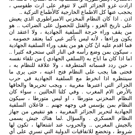
ارادت غزو الجزائر التي لا تتوفر على ارث طقوسي ،
يحجب عنها كل الاطماع الخارجية كالأطماع التركية ..
اذن . اذا كان النظام المخزني الامبراطوري الذي يعيش
على تاريخ الغزو ، والقتل للحصول على الضرائب .. هو
من يقف وراء خرجة السلفية الجهادية ، ولا اعتقد ان
يكون وراءها ، لأنه ليس بأكبر غبي كما يعتقد خصومه .
فما اقدم عليه انْ كان هو من يقف وراء السلفية الجهادية
، سيكون بمن وضع رأسه في النار التي ستحرقه كثيرا ..
اما اذا كان ما اباح به (السلفي الجهادي ) من تلقاء نفسه
، حين ردد قسماته المتطرفة ، ولا علاقة للنظام به ،
فحتى هنا يجب على النظام فتح اعينه ، حتى يرى ما
سينتظره اذا انخرط مع السلفية الجهادية في حرب
الجزائر التي اعتبرها مغربية ، ويجب تحريرها والحاقها
بالأرض الام المغرب . وفي كلتا الحالتين ، سواء كان
النظام المخزني متورطا ، او ليس متورطا ، سيكون
النظام بمن يؤسس في وجهه جهنم .. فاعلان السلفية
الجهادية لتحرير الجزائر المغربية ، هو تنقيص من جهاز
النظام العسكري . والسؤال .لما هناك جيش يسمى
بالجيش المغربي .. والحروب عند اشتعالها ، تكون لها
شروط ، وتخضع للاتفاقيات الدولية التي تسري على أي