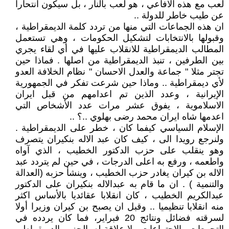
لعب مع هذه الافاعي ، هو لعب بالنار ، بل سيكون انتحارا
عن طيب خاطر للدولة ..
ان هذه الجماعات التي منها من تردد كلمة الديمقراطية ،
وقبولها بالانتخابات لتشكيل الحكومات ، وهي تستعمل
المطالب الديمقراطية للانقلاب عليها في أي لقاء يجري
بين الطرفين ، تنبذ الديمقراطية من اصلها . فماذا حين
تجتر مثلا " جماعة والعدل الاحسان " نظام الخلافة العدو
لأي ديمقراطية .. وماذا حين شرعت تفكر في الجمهورية
الإيرانية ، وعدد الذين تم اعدامهم من قبل ايران
الاسلاموية ، يفوق عشر مرات عدد الأشخاص التي
اعدمها شاه ايران محمد رضى بهلوي ..؟ ..
الإسلام السياسي كيفما كان ، خطر على الديمقراطية .
ولنرجع رويدا الى ، كيف كان عبد الاله بنكيران يتصرف
وهو ينقلب على حزب الدكتور الخطيب ، الذي آواه
واطعمه ، ورفع به اعلى الدرجات ، في حين لم يتردد عبد
الاله بن كيران يغادر حزب الخطيب ، وينشأ حزبه (العدالة
والتنمية ) . ان ما قام به عبدالاله بنكيران على الدكتور
عبدالكريم الخطيب ، كان انقلابا عقائديا بالأساس اكثر
منه انقلابا تنظيميا .. وقبل ان يصبح بن كيران وزيرا أولا
لسرقته فضائل ونتائج 20 فبراير، فما كان يردده في