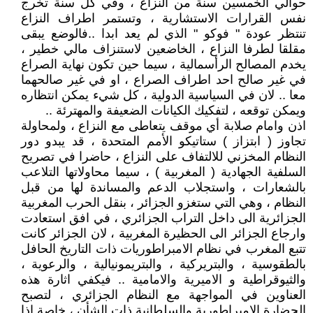
حوالي الخمسين سنة من النزاع ، وفي كل سنة تخرج
نفس القرارات الاستشارية ، وتستمر اطراف النزاع
تنتظر عودة " فوكو " الذي لم يعد ابدا ..فالوضع يبقى
مقلقا لطرفا النزاع ، الخاضعين لاستنزاف مالي خطير ،
يخدم المصالح الرأسمالية ، سيما حين تكون نهاية الصراع
في غير صالح احد اطراف الصراع ، او في غير صالحهما
معا .. لان في السياسية الدولية ، كل شيء يمكن انتظاره
ويمكن توقعه ، لتفكيك الكيانات الضعيفة والمهترئة ..
اذن وامام صلابة أي موقف يتعاطى مع النزاع ، ولمحاولة
تجاوز ( ابتزاز ) ستاتيكو الأمم المتحدة ، قد يبدو دور
النظام المخزني للالتفاف على النزاع ، حاضرا في تصريح
السلفية الجهادية ( المغربية ) ، سيما محاولاتها التلاعب
بالشعارات ، واستجلاب الدعم والمساندة لها من قبل
النظام ، وهي التي ستغزو الجزائر ، بنقل الحرب المغربية
الجزائرية الى داخل التراب الجزائري ، في افق استعادت
وارجاع الجزائر الى الحظيرة المغربية ، لان الجزائر كانت
تتبع المغرب في نظام الامبراطوريات ذات التاريخ الحافل
بالطقوسية ، والبتريركية ، والبتريمونيالية ، والرعوية ،
والثيوقراطية و الاميرية والامامية .. فيكفي اثارة هذه
العناوين في المواجهة مع النظام الجزائري ، لتصبح
الحضارة الإمبراطورية والسلطانية ذات الشأن ، خاصة اذا