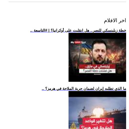
اخر الافلام
.. خطة زيلينسكي للنصر.. هل انقلبت على أوكرانيا؟ | #التاسعة
.. ما الذي تطلبه إيران لضمان حرية الملاحة في هرمز؟