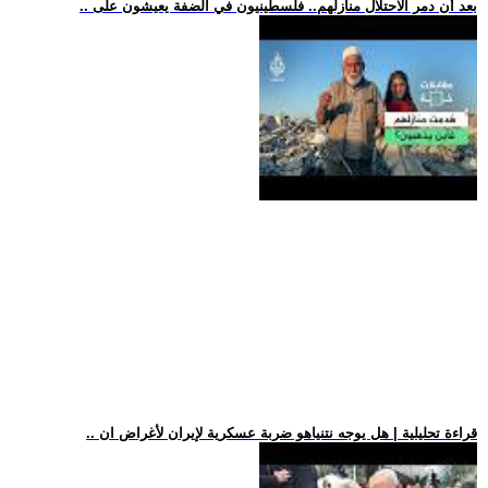
.. بعد أن دمر الاحتلال منازلهم.. فلسطينيون في الضفة يعيشون على
.. قراءة تحليلية | هل يوجه نتنياهو ضربة عسكرية لإيران لأغراض ان