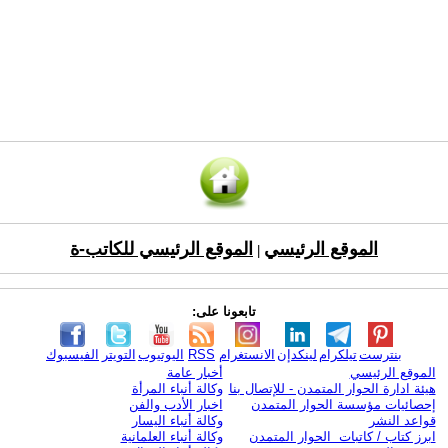
الموقع الرئيسي
الموقع الرئيسي للكاتب-ة
|
تابعونا على:
بنترست
تيلكرام
لينكدإن
الانستغرام
RSS
اليوتيوب
التويتر
الفيسبوك
الموقع الرئيسي
أخبار عامة
هيئة ادارة الحوار المتمدن - للإتصال بنا
وكالة أنباء المرأة
إحصائيات مؤسسة الحوار المتمدن
اخبار الأدب والفن
قواعد النشر
وكالة أنباء اليسار
ابرز كتاب / كاتبات الحوار المتمدن
وكالة أنباء العلمانية