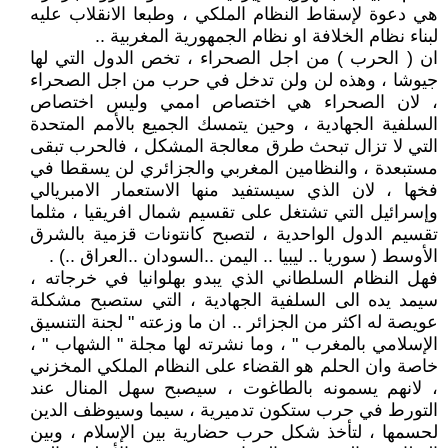
هي دعوة لإسقاط النظام الملكي ، وطبعا الانقلاب عليه
لبناء نظام الخلافة او نظام الجمهورية المغربية ..
ان ( الحرب ) من اجل الصحراء ، تخص الدول التي لها
جيوشا ، وهذه لن ولن تدخل في حرب من اجل الصحراء
، لان الصحراء هي اختصاص اممي وليس اختصاص
السلفية الجهادية ، وحين يتمسك الجميع بالأمم المتحدة
التي لا تزال تبحث طرق معالجة المشكل ، فالحرب تبقى
مستبعدة ، والنظامين المغربي والجزائري لن يسقطا في
فخها ، لان الذي سيستفيد منها الاستعمار الامبريالي
وإسرائيل التي تشتغل على تقسيم شمال افريقيا ، مثلما
تقسيم الدول الواحدية ، لتصبح كانتونات قزمية بالشرق
الأوسط ( سوريا .. ليبيا .. اليمن ..السودان ..العراق ..) .
فهل النظام السلطاني الذي يبدو بهلوانيا في خرجاته ،
سيمد يده الى السلفية الجهادية ، التي ستصبح مشكلة
عويصة له اكثر من الجزائر .. ان ما وزعته " لجنة التنسيق
الإسلامي بالمغرب " ، وما نشرته لها مجلة " الشهاب " ،
خاصة وان الحلم هو القضاء على النظام الملكي المخزني
، لانهم يسمونه بالطاغوت ، سيصبح سهل المنال عند
التورط في حرب ستكون تدميرية ، سيما وسيوظف الدين
لحسمها ، لتأخذ شكل حرب حضارية بين الإسلام ، وبين