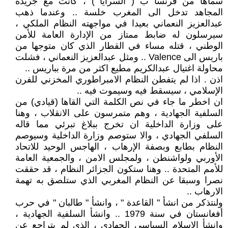
سماها من فرنسا ب ( السرايا ) ، كانت مع جريدة
المجاهد تدخل الى المغرب خلسة .. وعندما ذهب
عبدالعزيز النعماني بعيدا في مواجهته النظام الملكي ،
سيرسلون له ضابط ممتاز من الإدارة العامة للأمن
الوطني ، قتله مساء في القطار الذي كان متوجها من
باريس الى Valence .. ومثل عبدالعزيز النعماني ، فشلت
محاولة اغتيال عبدالكريم مطيع اكثر من مرة بباريس ..
اذن . اذا لم يتفطن النظام الامبراطوري المخزني للفرن
الإسلامي ، سيسقط فيه وسيموت فيه ..
ان اخطر ما جاء في نص الكلمة التي القاها (قيادي) من
السلفية الجهادية ، وهم متمرسون على الانقلاب ، وهنا
على وزارة الداخلية ان تخرج ببلاغ تبرئي مما قاله
السلفي الجهادي ، والا ستوصم وزارة الداخلية وسيوصم
النظام بطابع وبصفة الإرهاب ، الهاجس الوحيد للاتحاد
الأوربي ولواشنطن ، ولمجلس الامن ، والجمعية العامة
للأمم المتحدة .. وهنا ستكون الجزائر النظام ، قد حققت
نصرا وسبقا عن النظام المغربي الذي ستلصق به تهمة
الارهاب ..
ولنتذكر من انشأ " القاعدة " ، وانشأ " طالبان " في حرب
أفغانستان في سنة 1979 .. وانشأ السلفية الجهادية ،
وانشأ الإسلام السياسي الجهادي ، الذي لم يتراجع عن