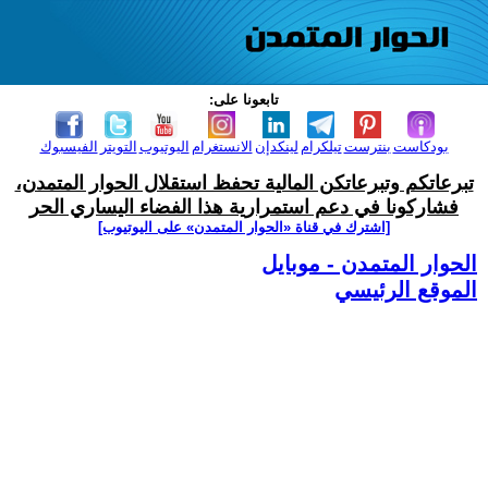
تابعونا على:
بودكاست
بنترست
تيلكرام
لينكدإن
الانستغرام
اليوتيوب
التويتر
الفيسبوك
تبرعاتكم وتبرعاتكن المالية تحفظ استقلال الحوار المتمدن،
فشاركونا في دعم استمرارية هذا الفضاء اليساري الحر
[اشترك في قناة ‫«الحوار المتمدن» على اليوتيوب]
الحوار المتمدن - موبايل
الموقع الرئيسي