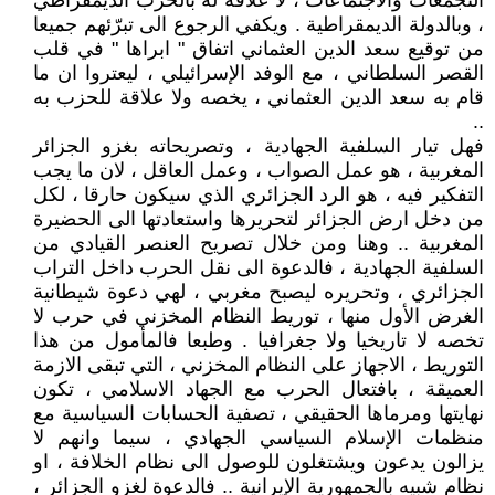
التجمعات والاجتماعات ، لا علاقة له بالحزب الديمقراطي
، وبالدولة الديمقراطية . ويكفي الرجوع الى تبرّئهم جميعا
من توقيع سعد الدين العثماني اتفاق " ابراها " في قلب
القصر السلطاني ، مع الوفد الإسرائيلي ، ليعتروا ان ما
قام به سعد الدين العثماني ، يخصه ولا علاقة للحزب به
..
فهل تيار السلفية الجهادية ، وتصريحاته بغزو الجزائر
المغربية ، هو عمل الصواب ، وعمل العاقل ، لان ما يجب
التفكير فيه ، هو الرد الجزائري الذي سيكون حارقا ، لكل
من دخل ارض الجزائر لتحريرها واستعادتها الى الحضيرة
المغربية .. وهنا ومن خلال تصريح العنصر القيادي من
السلفية الجهادية ، فالدعوة الى نقل الحرب داخل التراب
الجزائري ، وتحريره ليصبح مغربي ، لهي دعوة شيطانية
الغرض الأول منها ، توريط النظام المخزني في حرب لا
تخصه لا تاريخيا ولا جغرافيا . وطبعا فالمأمول من هذا
التوريط ، الاجهاز على النظام المخزني ، التي تبقى الازمة
العميقة ، بافتعال الحرب مع الجهاد الاسلامي ، تكون
نهايتها ومرماها الحقيقي ، تصفية الحسابات السياسية مع
منظمات الإسلام السياسي الجهادي ، سيما وانهم لا
يزالون يدعون ويشتغلون للوصول الى نظام الخلافة ، او
نظام شبيه بالجمهورية الإيرانية .. فالدعوة لغزو الجزائر ،