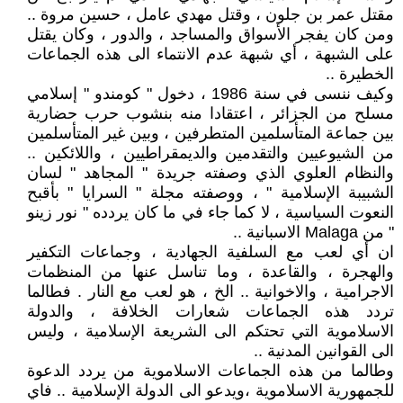
مقتل عمر بن جلون ، وقتل مهدي عامل ، حسين مروة ..
ومن كان يفجر الأسواق والمساجد ، والدور ، وكان يقتل
على الشبهة ، أي شبهة عدم الانتماء الى هذه الجماعات
الخطيرة ..
وكيف ننسى في سنة 1986 ، دخول " كومندو " إسلامي
مسلح من الجزائر ، اعتقادا منه بنشوب حرب حضارية
بين جماعة المتأسلمين المتطرفين ، وبين غير المتأسلمين
من الشيوعيين والتقدمين والديمقراطيين ، واللائكين ..
والنظام العلوي الذي وصفته جريدة " المجاهد " لسان
الشبيبة الإسلامية " ، ووصفته مجلة " السرايا " بأقبح
النعوت السياسية ، لا كما جاء في ما كان يردده " نور زينو
" من Malaga الاسبانية ..
ان أي لعب مع السلفية الجهادية ، وجماعات التكفير
والهجرة ، والقاعدة ، وما تناسل عنها من المنظمات
الاجرامية ، والاخوانية .. الخ ، هو لعب مع النار . فطالما
تردد هذه الجماعات شعارات الخلافة ، والدولة
الاسلاموية التي تحتكم الى الشريعة الإسلامية ، وليس
الى القوانين المدنية ..
وطالما من هذه الجماعات الاسلاموية من يردد الدعوة
للجمهورية الاسلاموية ،ويدعو الى الدولة الإسلامية .. فاي