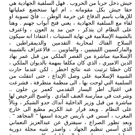
جيش دخل حربا من الحروب . فهل السلفية الجهادية هي
حقا جيش بكل مقوماته ، ام انها ستخضع عملياتها
للإرهاب باسم الدفاع عن حرمة الوطن ... فأيّ تسوية او
لقاء مع السلفية الجهادية ، يعني فتح أبواب جهنم . وهنا
على النظام ان يتذكر ، حين مد يد العون ، واعترف
بالشبيبة الإسلامية في نهاية الستينات ، اعتقادا انه سيكون
السلاح الفتاك لمحاربة التقدمين والديمقراطين ،
والماركسيين اللينينيين ، والماويين ... فالاعتراف بالشبيبة
الإسلامية مباشرة من القصر الملكي من قبل عمر بهاد
الدين الاميري ، الذي كان مكلفا بمهمة بالديوان الملكي ،
كان خطئا ترتبت عنه نتائج اخطر . لكن عندما حازت
الشبيبة الإسلامية على وصل الإيداع ، حتى انتقلت من
السلمية التي لوحت بها ، الى منظمة متطرفة ، فشرعت
في اغتيال اطر اليسار التقدمي كعمر بن جلون ..
وشرعت في ممارسة العنف المادي . واصبح الترخيص لها
مباشرة من قبل وزير الداخلية آنداك حدو الشيكر ، وبالاّ
على النظام . وبعد فرار عبد الكريم مطيع الى خارج
المغرب ، أسس في باريس جريدة اسمها " المجاهد " .
وبعد تطور الصراع ، سيفترق عن عبدالعزيز النعماني
الذي أسس تنظيم الجهاد ، واصدر شبه مجلة دورية