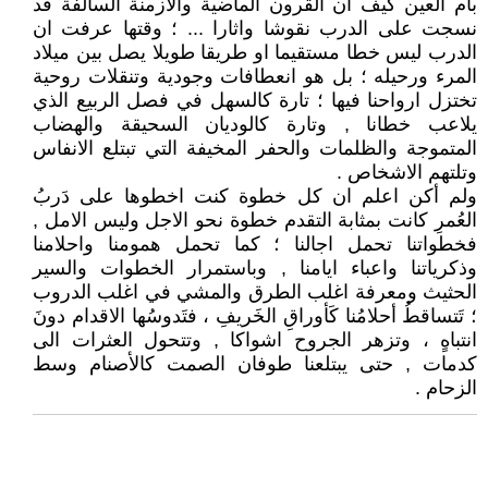
بأم العين كيف ان القرون الماضية والازمنة السالفة قد
نسجت على الدرب نقوشا واثارا ... ؛ وقتها عرفت ان
الدرب ليس خطا مستقيما او طريقا طويلا يصل بين ميلاد
المرء ورحيله ؛ بل هو انعطافات وجودية وتنقلات روحية
تختزل ارواحنا فيها ؛ تارة كالسهل في فصل الربيع الذي
يلاعب خطانا , وتارة كالوديان السحيقة والهضاب
المتموجة والظلمات والحفر المخيفة التي تبتلع الانفاس
وتلتهم الاشخاص .
ولم أكن اعلم ان كل خطوة كنت اخطوها على دَربُ
العُمرِ كانت بمثابة التقدم خطوة نحو الاجل وليس الامل ,
فخطواتنا تحمل اجالنا ؛ كما تحمل همومنا واحلامنا
وذكرياتنا واعباء ايامنا , وباستمرار الخطوات والسير
الحثيث ومعرفة اغلب الطرق والمشي في اغلب الدروب
؛ تَتساقطُ أحلامُنا كَأوراقِ الخَريفِ ، فتَدوسُها الاقدام دونَ
انتباهٍ ، وتزهر الجروح اشواكا , وتتحول العثرات الى
كدمات , حتى يبتلعنا طوفان الصمت كالأصنام وسط
الزحام .