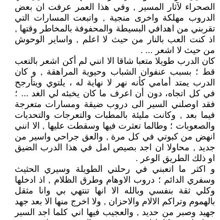
الصحراء لآثار المسير , وفي هذا العمر عرفت ان بعض
الدروب مهلكة واخرى منجية , واتبعت المسارات التي
تقربني من اهدافي البسيطة والمحفوفة بالمخاطر وقتها ,
اذ كنت العب بالنار من حيث لا اعلم , واساير الوحوش
من حيث لا اشعر ... .
كان الدرب طويلا متعبا شاقا الا انني لم أكن اشعر بالتعب
قط ؛ بسبب عنفوان الشباب وحيوية المراهقة , و كان
الدرب يمتد أمامي كأنه نهر لا نهاية له ، يلتوي ويتأرجح
في كل اتجاه، دون أن اعرف ما كان يخبئه لي الغد ... ؛
فقد اوصلني السير الى دروب ضيقة ومسارات متعرجة
فيما بعد , وكانت مليئة بالمطبات والتعرجات والتحديات
والصعوبات ؛ وطالما تعثرت فيها وسقطت عليها , الا انني
انهض من كبوتي في كل مرة , والعق جراحي واسير من
جديد , محاولا ان اجد بصيص امل في هذا الدرب الضيق
او ذلك الطريق الوعر .
و اكثر ما اتعبني في رحلتي الطويلة وسيري الحثيث
وسفري الدائم ؛ دروب الاوهام وطرق الظلام , اذ ادخلها
وكلي ثقة بنفسي وبالله الا انها تنتهي بي وانا مثقل
بالهموم وتراكم الالام والاحزان , ولا اخرج منها الا بعد جهد
جهيد وصبر من حديد , والعجيب فيها اني كلما اجد السير