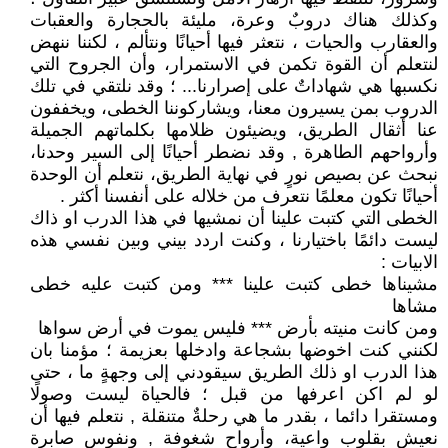
وكذلك هناك دروبٌ وعرة، مليئة بالحجارة والعقبات
والعقارب والحيات ، نتعثر فيها أحيانًا ونتألم ، لكننا ننهض
لنتعلم أن القوة تكمن في الاستمرار، وأن الجروح التي
نكسبها هي شهاداتٌ على إصرارنا... ؛ وقد نلتقي في تلك
الدروب بمن يسيرون معنا، ويشاركوننا الخطى، ويخففون
عنا أثقال الطريق، ويضيئون ظلامها بكلماتهم الجميلة
وأرواحهم الطاهرة , وقد نضطر أحيانًا إلى السير وحدنا،
نبحث عن بصيص نورٍ في نهاية الطريق، نتعلم أن الوحدة
أحيانًا تكون معلمًا نتعرف من خلاله على أنفسنا أكثر .
الخطى التي كتبت علينا أن نمشيها في هذا الدرب او ذاك
ليست دائمًا باختيارنا ، وكنت اردد بيني وبين نفسي هذه
الابيات :
مشيناها خطى كتبت علينا *** ومن كتبت عليه خطى
مشاها
ومن كانت منيته بأرض *** فليس يموت في أرض سواها
لكنني كنت اخوضها بشجاعة وادخلها بعزيمة ؛ مؤمنا بان
هذا الدرب او ذلك الطريق سيقودني إلى وجهةٍ ما ، حتى
لو لم اكن اعرفها من قبل ؛ فالحياة ليست وصولًا
ومستقرا دائما ، بقدر ما هي رحلةٌ متنقلة , نتعلم فيها أن
نعيش بقلوبٍ واعية، وأرواحٍ شغوفة , ونفوس صابرة