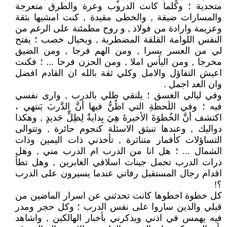
متحدية ؛ وكلما كانت الدروب وعرة والطرق متعرجة
والمسارات ضيقة , والخطى مقيدة , كنت امشيها بثقة
وعزيمة وارادة من فولاذ , و روح مطمئنة على الرغم من
النفس اللوامة القلقة المضطربة , وبخيال خصب ؛ يفتح
لي من العسر يسرا , ومن الهم فرجا , ومن الضيق
مخرجا , ومن اليأس املا , ومن الحزن فرحا ... ؛ فكنت
اعيش التفاؤل والامل وكلي ثقة بالله ان القادم افضل
وان الغد اجمل .
وفي ليالي الغسق ؛ يلتقي ظلي بالدرب , وارى نفسي
فيه ؛ وفي اللَحظةِ التي اظُنُّ فيها أنَّ الدَّربَ يَنتهي ،
اكتشف أنَّ الخُطوَةَ الأخيرةَ هِيَ بِدايةٌ لِظِلٍّ جَديدٍ , وهكذا
دواليك , وعندها تنبثق الاسئلة كنجوم حائرة , وتتوالى
التساؤلات كأقمار متناثرة , تأخذني ذات اليمين وذات
الشمال ... ؛ هل انا من الدرب ام الدرب مني , وهل
ذرات الدرب تحمل جينات اسلافي الغابرين , وهل تطأ
اقدام رجال المستقبل رفاتي عندما يسيرون على الدرب
؟!
كل خطوة اخطوها كانت تحدثني عن اسرار الماضين من
قبلي والذين ساروا على نفس الدرب ؛ وكل حجر ومدر
فيه يهمس في اذني ويذكرني بأخبار الهالكين , واشاهد