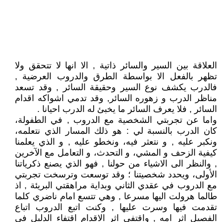
العلاقة بين السير والسائر ذاتية , الا انها لا تتحقق ولا
تظهر بالفعل الا بواسطة الطرق والدروب العرضية ,
فالدرب يكشف نوع السير وحقيقة السائر , وقد تسعد
مناظر الدرب و زهوره السائر, وقد تدمي اشواكه اقدام
السائر , فلا يعرف السائر ما يخبئ له الدرب احيانا .
واما عن تجربتي الشخصية مع الدروب , في الطفولة،
كان الدرب بالنسبة لي : هو ذلك المسار الذي نتعلمه،
ونكبر عليه , و نتعثر فيه، ونخطو عليه , و الذي يعلمنا
كيفية الزحف و المشي، و التحدث، و التعامل مع الآخرين
, والنظر الى الاشياء من حولنا , فهو الذي يصنع ذكرياتنا
الأولى، ويحدد شخصيتنا ؛ وقد توسعت وترسخت تجربتي
مع الدروب في عقدي الثاني وبداية مراهقتي البريئة , اذ
طالما هرولت اليها مسرعا , وهي تتسع امام ناضري كلما
تقدمت فيها وسرت عليها , وكنت اتبع الدروب اتباع
الفصيل اثر امه , واقتفي اثر الاقدام اقتفاء الدليل في