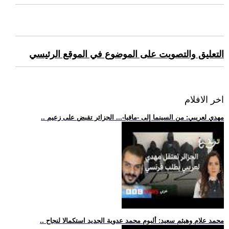
التعليق والتصويت على الموضوع في الموقع الرئيسي
اخر الافلام
.. مهدي لعريبي: من السينما إلى -مافيا-... الجزائر تقبض على زعيم
.. محمد علام وهيثم سعيد: ألبوم محمد عدوية الجديد استكمالا لنجاح