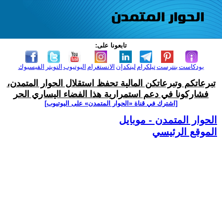
تابعونا على:
بودكاست
بنترست
تيلكرام
لينكدإن
الانستغرام
اليوتيوب
التويتر
الفيسبوك
تبرعاتكم وتبرعاتكن المالية تحفظ استقلال الحوار المتمدن،
فشاركونا في دعم استمرارية هذا الفضاء اليساري الحر
[اشترك في قناة ‫«الحوار المتمدن» على اليوتيوب]
الحوار المتمدن - موبايل
الموقع الرئيسي