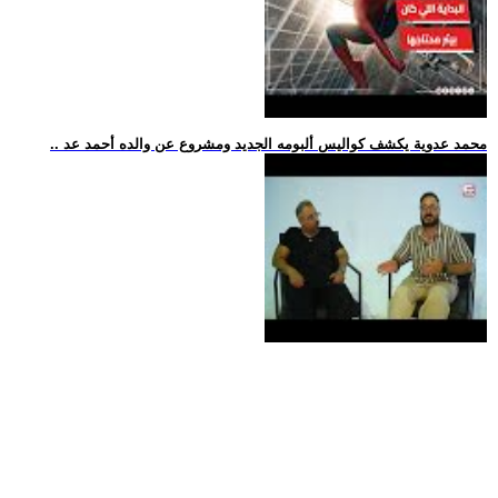
.. محمد عدوية يكشف كواليس ألبومه الجديد ومشروع عن والده أحمد عد