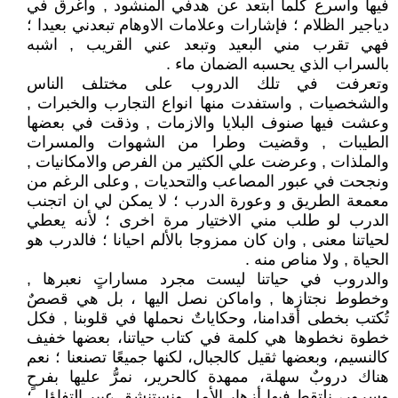
فيها واسرع كلما ابتعد عن هدفي المنشود , واغرق في
دياجير الظلام ؛ فإشارات وعلامات الاوهام تبعدني بعيدا ؛
فهي تقرب مني البعيد وتبعد عني القريب , اشبه
بالسراب الذي يحسبه الضمان ماء .
وتعرفت في تلك الدروب على مختلف الناس
والشخصيات , واستفدت منها انواع التجارب والخبرات ,
وعشت فيها صنوف البلايا والازمات , وذقت في بعضها
الطيبات , وقضيت وطرا من الشهوات والمسرات
والملذات , وعرضت علي الكثير من الفرص والامكانيات ,
ونجحت في عبور المصاعب والتحديات , وعلى الرغم من
معمعة الطريق و وعورة الدرب ؛ لا يمكن لي ان اتجنب
الدرب لو طلب مني الاختيار مرة اخرى ؛ لأنه يعطي
لحياتنا معنى , وان كان ممزوجا بالألم احيانا ؛ فالدرب هو
الحياة , ولا مناص منه .
والدروب في حياتنا ليست مجرد مساراتٍ نعبرها ,
وخطوط نجتازها , واماكن نصل اليها ، بل هي قصصٌ
تُكتب بخطى أقدامنا، وحكاياتٌ نحملها في قلوبنا , فكل
خطوة نخطوها هي كلمة في كتاب حياتنا، بعضها خفيف
كالنسيم، وبعضها ثقيل كالجبال، لكنها جميعًا تصنعنا ؛ نعم
هناك دروبٌ سهلة، ممهدة كالحرير، نمرُّ عليها بفرحٍ
وسرور، نلتقط فيها أزهار الأمل ونستنشق عبير التفاؤل ؛