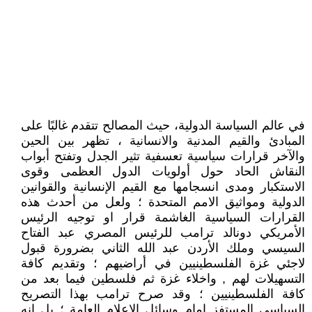
في عالم السياسة الدولية، حيث المصالح تتقدم غالبًا على
المبادئ والقيم المدنية والانسانية ، تظهر بين الحين
والآخر قرارات سياسية تعسفية تثير الجدل وتفتح أبواب
النقاش الحاد حول أولويات الدول العظمى وقوى
الاستكبار ومدى انسجامها مع القيم الإنسانية والقوانين
الدولية ومواثيق الامم المتحدة ؛ ولعل من أحدث هذه
القرارات السياسية الغاشمة قرار او توجيه الرئيس
الأمريكي دونالد ترامب للرئيس المصري عبد الفتاح
السيسي وملك الأردن عبد الله الثاني بضرورة قبول
لاجئي غزة الفلسطينيين في أراضيهم ؛ وتقديم كافة
التسهيلات لهم , واخلاء غزة ثم فلسطين فيما بعد من
كافة الفلسطينيين ؛ وقد صرح ترامب بهذا التصريح
السياسي المستفز امام وسائل الاعلام العامة ؛ بل انه