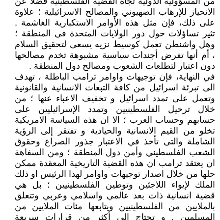
من المسؤولية الدولية تجاه القضية الفلسطينية فضلا عن
الانحياز للإرهاب الصهيوني والمصالح الاسرائيلية ؛ علاوة
على ذلك، فإن مثل هذه الأوامر الاستكبارية الغاشمة ,
تثير تساؤلات حول دور الولايات المتحدة في المنطقة ؛
وهل واشنطن تعمل كوسيط نزيه يسعى لتحقيق السلام
، أم أنها تفرض أجندات سياسية مشبوهة تخدم مصالحها
دون اعتبار لتطلعات الشعوب ومصالح دول المنطقة .
في النهاية، فإن توجيهات واوامر ترامب الباطلة ، تهدف
الى تبرئة اسرائيل من كافة التبعات الانسانية والقانونية
وتعمل على تمدد اسرائيل و تخفيف الاعباء عنها ؛ من
خلال ترحيل الفلسطينيين وتمدد الإسرائيليين على
حسابهم وحساب العرب ؛ الا ان هذه السياسة الامريكية
تخلو من القيم الانسانية والحيادية و تفتقر إلى الرؤية
الشاملة والتي تأخذ في الاعتبار جذور الصراع وحقوق
الشعب الفلسطيني وأمن دول المنطقة ؛ ومن السفاهة
ان يعتقد ترامب ان هذه القضية التاريخية المعقدة ممكن
حلها من خلال اصدار توجيهات واوامر لهذا الرئيس او ذلك
الملك لإيواء اللاجئين وتوطين الفلسطينيين ؛ بل هي
قضية انسانية ذات بعد عالمي واسلامي وعربي وتتعلق
بالملايين من الفلسطينيين ويتابعها مئات الملايين من
المسلمين , و تحتاج إلى أكثر من قرارات سريعة