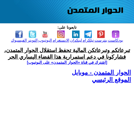
تابعونا على:
بودكاست
بنترست
تيلكرام
لينكدإن
الانستغرام
اليوتيوب
التويتر
الفيسبوك
تبرعاتكم وتبرعاتكن المالية تحفظ استقلال الحوار المتمدن،
فشاركونا في دعم استمرارية هذا الفضاء اليساري الحر
[اشترك في قناة ‫«الحوار المتمدن» على اليوتيوب]
الحوار المتمدن - موبايل
الموقع الرئيسي