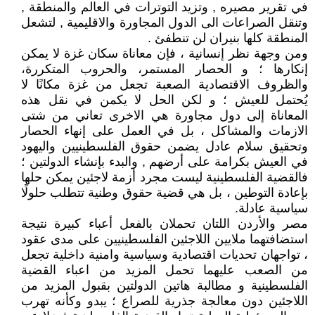
في تقرير مصيره , وتزيد التوترات في العالم والمنطقة ,
وتنقل الصراعات الى الدول المجاورة والاقليمية , لتشعل
المنطقة كلها بنيران لن تنطفئ .
ومن وجهة نظر إنسانية ، فإن معاناة سكان غزة لا يمكن
إنكارها ؛ و الحصار المستمر، والحروب المتكررة،
والظروف الاقتصادية الصعبة تجعل من غزة مكانًا لا
يُحتمل للعيش ؛ و لكن الحل لا يكمن في نقل هذه
المعاناة إلى دول مجاورة هي الاخرى تعاني من شتى
الازمات والمشاكل ، بل في العمل على إنهاء الحصار
وتحقيق سلام عادل يضمن حقوق الفلسطينيين واليهود
في العيش بكرامة على أرضهم , والبدء بإنشاء الدولتين ؛
فالقضية الفلسطينية ليست مجرد أزمة لاجئين يمكن حلها
بإعادة التوطين ، بل هي قضية حقوق وطنية تتطلب حلولًا
سياسية عادلة.
مصر والأردن اللتان تحملان بالفعل أعباء كبيرة نتيجة
استضافتهما ملايين اللاجئين الفلسطينيين على مدى عقود
، تواجهان تحديات اقتصادية وسياسية وامنية داخلية تجعل
من الصعب عليهما تحمل المزيد من اعباء القضية
الفلسطينية و مطالبة هاتين الدولتين بقبول المزيد من
اللاجئين دون معالجة جذرية للصراع ؛ يبدو وكأنه تهرب