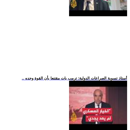
.. أستاذ تسوية الصراعات الدولية: ترمب بات مقتنعا بأن القوة وحده