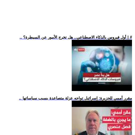
.. أول فيروس بالذكاء الاصطناعي.. هل تخرج الأمور عن السيطرة؟ | #
.. مقرر أممي للجزيرة: إسرائيل تواجه عزلة متصاعدة بسبب سياساتها