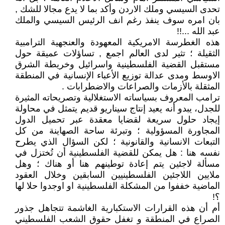
تحدى السيسي وملك الاردن وأكد بما لا يدع مجالا للشك ,
بان امره سوف ينفذ رغم انف الرئيس السيسي والملك
عبد الله ...!!
هذه الغطرسة الامريكية المعهودة والعنجهية الترامبية
الثقيلة ؛ تثير لدى العالم اجمع , تساؤلات عميقة حول
مستقبل القضية الفلسطينية واسرائيل وخريطة الشرق
الاوسط ومدى عدالة توزيع الأعباء الإنسانية في المنطقة
المثقلة بالأزمات والصراعات والاضطرابات .
ترامب المعروف بسياساته الاستغلالية وتصريحاته المثيرة
للجدل، يبدو أنه يعيد إنتاج سيناريو قديم يتمثل في محاولة
إيجاد حلول سريعة لقضايا معقدة عبر تحميل الدول
المجاورة المسؤولية ؛ وتبرئة ساحة الصهاينة من كل
التبعات الانسانية والقانونية ؛ لكن السؤال الذي يطرح
نفسه هنا : هل يمكن للقضية الفلسطينية أن تُختزل في
مسألة لاجئين يتم إعادة توطينهم هنا أو هناك ؛ وهل
ملايين اللاجئين الفلسطينيين السابقين وخلال العقود
الماضية خففوا من المشكلة الفلسطينية او اوجدوا حلا لها
؟!
أم أن هذه القرارات الاستكبارية الغاشمة تتجاهل جذور
الصراع في المنطقة و تغفل حقوق الشعب الفلسطيني