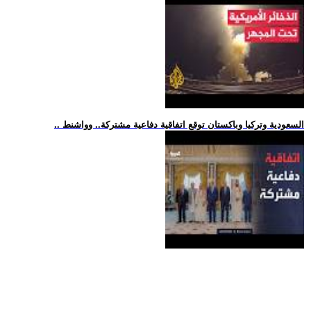
.. السعودية وتركيا وباكستان توقع اتفاقية دفاعية مشتركة.. وواشنط