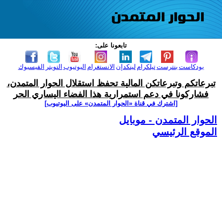
تابعونا على:
بودكاست
بنترست
تيلكرام
لينكدإن
الانستغرام
اليوتيوب
التويتر
الفيسبوك
تبرعاتكم وتبرعاتكن المالية تحفظ استقلال الحوار المتمدن،
فشاركونا في دعم استمرارية هذا الفضاء اليساري الحر
[اشترك في قناة ‫«الحوار المتمدن» على اليوتيوب]
الحوار المتمدن - موبايل
الموقع الرئيسي