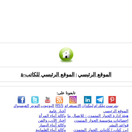
الموقع الرئيسي
الموقع الرئيسي للكاتب-ة
|
تابعونا على:
بنترست
تيلكرام
لينكدإن
الانستغرام
RSS
اليوتيوب
التويتر
الفيسبوك
الموقع الرئيسي
أخبار عامة
هيئة ادارة الحوار المتمدن - للإتصال بنا
وكالة أنباء المرأة
إحصائيات مؤسسة الحوار المتمدن
اخبار الأدب والفن
قواعد النشر
وكالة أنباء اليسار
ابرز كتاب / كاتبات الحوار المتمدن
وكالة أنباء العلمانية