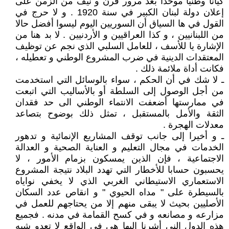
كيانا وطنيا موحدا بعد مرور قرن و نيف من الزمن على
إعلان دولة لبنان الكبير في سنة 1920 . و لا حرج في
القول في ها السياق أن السوريين اليوم ليسوا أفضل حالا
من اللبنانيين ، و كذا العراقيين و الأردنيين . لا بد هنا من
الإشارة يا للأسف ، للعامل السلبي الذي نجم عن توظيف
المعتقدات الدينية في ضرب المشروع الوطني و تعطيله ،
فكانت أداة ملائمة ذلك .
ـ لا شك في أن الحكم ، سواء بالوسائل التي استخدمت
من أجل الوصول إلى السلطة أو بالأساليب التي اتبعت
في ممارستها أضعفت الانتماء الوطني الى حد فقدان
الثقة والأمل بالمستقبل ، تمثل ذلك بوضوح بتصاعد
معدلات الهجرة .
ـ و أخيرا إلى جانب توقف المشاريع الإنمائية و تدهور
الخدمات في مجال التعليم و العناية الصحية و العدالة
الاجتماعية ، فإن الذين يمسكون بزمام الأمور ، لا
يحسبون حسابا للأخطار التي تهدد البلاد نتيجة المشروع
الاستعماري الاستيطاني الغربي الذي لا يخفي نواياه
بالسيطرة على " مداه الحيوي " و انقاص عدد السكان
الأصليين بحيث لا يبقى منهم إلا من يحتاجهم للعمل في
مزارعه و مصانعه و في كسح القمامة في مدنه . فجميع
هذه الدول الني أشرنا إليها هي في الواقع لا تعدو شبه