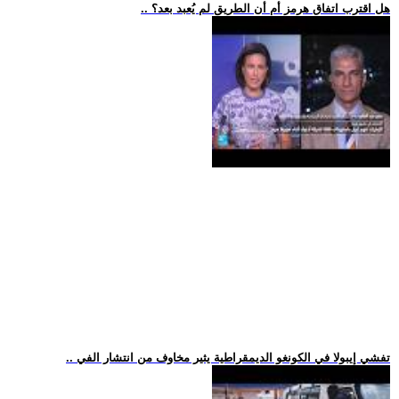
.. هل اقترب اتفاق هرمز أم أن الطريق لم يُعبد بعد؟
.. تفشي إيبولا في الكونغو الديمقراطية يثير مخاوف من انتشار الفي