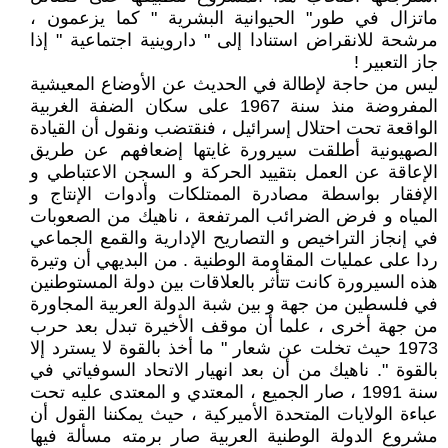
ماتزال في طور" الحيوانية البشرية " كما يزعمون ،
مرشحة للانقراض استنادا إلى " داروينية اجتماعية " إذا
جاز التعبير !
ليس من حاجة لإطالة في الحديث عن الأوضاع المعيشية
المفروضة منذ سنة 1967 على سكان الضفة الغربية
الواقعة تحت احتلال إسرائيل ، فنقتضب ونقول أن القيادة
الصهيونية أطلقت سيرورة غايتها إضعافهم عن طريق
الإعاقة عن العمل بتقييد الحركة و السجن الاعتباطي و
الإفقار بواسطة مصادرة الممتلكات وأدوات الإنتاج و
المياه و فرض الضرائب المرتفعة ، ناهيك من الصعوبات
في إنجاز التراخيص و التصاريح الإدارية والقمع الجماعي
ردا على عمليات المقاومة الوطنية . من البديهي أن وتيرة
هذه السيرورة كانت تتأثر بالعلاقات بين دولة المستوطنين
في فلسطين من جهة و بين شبة الدولة العربية المجاورة
من جهة أخرى ، علما أن موقف الأخيرة تبدل بعد حرب
1973 حيث تخلت عن شعار " ما أخذ بالقوة لا يسترد إلا
بالقوة ". ناهيك من أن بعد انهيار الاتحاد السوفياتي في
سنة 1991 ، صار الجميع ، المعتدي و المعتدى عليه تحت
عباءة الولايات المتحدة الأميركية ، حيث يمكننا القول أن
مشروع الدولة الوطنية العربية صار برمته مسألة فيها