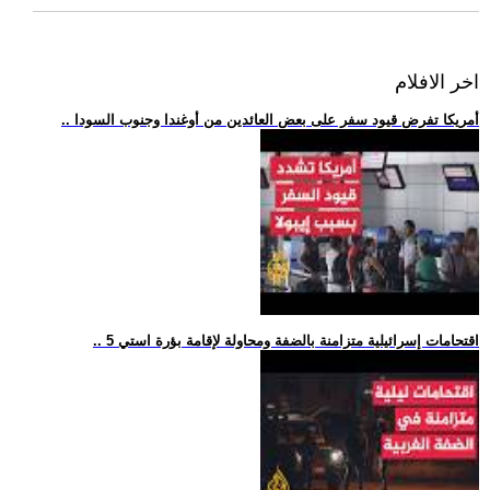
اخر الافلام
.. أمريكا تفرض قيود سفر على بعض العائدين من أوغندا وجنوب السودا
.. 5 اقتحامات إسرائيلية متزامنة بالضفة ومحاولة لإقامة بؤرة استي