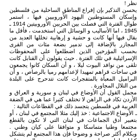
نظر !
يحسن التذكير بإن إفراع المناطق الساحلية من فلسطين
وإسكان المستوطنين اليهود الأوروبيين فيها ، استمر
طوال الفترة التي فصلت بين الحربين الأوروبيتين 1914 ـ
1945 ، اما الأساليب و الوسائل التي استخدمت ، فأقل ما
يقال فيها أنها كانت و حشية و إرهابية تخللها العديد من
المجازر بالإضافة إلى تدمير بضعة مئات من القرى
بحسب المؤرخين الذين اضطلعوا على المحفوظات
الإسرائيلية في تلك الفترة . حيث يقولون أن القنابل كانت
تلقى من نوافد البيوت ليلا ، و أن السكان كانوا يجمعون
في ساحات قراهم تمهيدا لإعدامهم رميا بالرصاص ، و أن
البراميل المعبأة بالمتفجرات كانت تتدحرج على البلدة
من التلال المجاورة .
مجمل القول أن الأوضاع في لبنان و سورية و العراق و
الأردن تكاد في الراهن لا تختلف كثيرا عما هي في الضفة
الغربية في فلسطين يتجسد ذلك في القطاعات التالية :
ـ الأوضاع الاجتماعية : خذ إليك مثلا المجتمع في لبنان ، أو
بتعبير أدق الجماعات في لبنان التي لا تكون بالقطع
مجتمعا وطنيا متماسكا و متوافقا على كيان وطني .
وبكلام أكثر صراحة و وضوحا فإن هذا المجتمع لم يتشكل