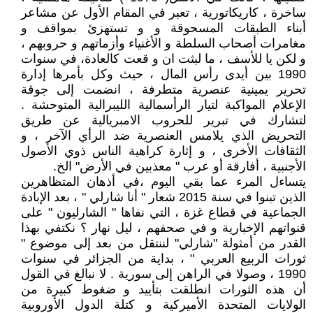
ساخرة ، كاريكاتورية ، تعبر في المقام الأول عن مشاعر
أبناء الطبقات المسحوقة و و تستهزئ بمواقف و
مغامرات أصحاب السلطة و الأغنياء وأزماتهم و حروبهم ،
و لكن يا للأسف ، ما لبثت ان و قعت كالعادة، في سنوات
1990 بين أيدى رأس المال ، حيث وكل بأمرها إدارة
تحرير يمينية عنصرية متطرفة ، انضمت إلى جوقة
الإعلام المواكبة لتيار الرأسمالية الليبرالية المتوحشة .
لتشارك في تبرير للحروب الامبريالية عن طريق
التحريض الذي يلامس العنصرية ضد الرأي الآخر ، و
الثقافات الأخرى ، و إثارة كراهية الناس ذوي الأصول
الأجنبية ، أفارقة أو عرب " معذبين في الأرض" الخ.
يتساءل المرء عما بقي اليوم ،في أذهان المتظاهرين
الذين تبنوا في سنة 2015 شعار " أنا شارلي " ، بعد الإبادة
الجماعية في قطاع غزة ، التي نفاها " الشارليون " على
قنواتهم الإخبارية و في صحفهم ، ليل نهار ؟ نكتفي بهذا
القدر من أمثولة "شارلي" لننتقل من بعد إلى موضوع "
ثورات الربيع العربي " ، بداية من الجزائر في سنوات
1990 ، وصولا في الراهن إلى سورية . لا نبالغ في القول
أن هذه الثورات انطلقت بتأييد و ضغوط كبيرة من
الولايات المتحدة الأميركية و كتلة الدول الأوروبية