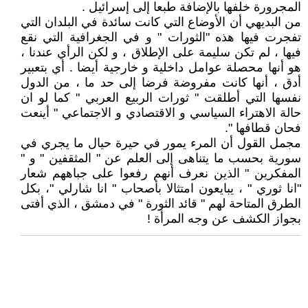
المجرورة خلفها بالإضافة طبعا إلى إسرائيل .
من البديهي أن الأوضاع التي كانت سائدة في البلدان التي
تفجرت فيها هذه "الثورات " و في الجغرافية التي نقع
فيها ، لم تكن سليمة على الإطلاق ، و لكن الرأي عندنا ،
هو أنها محصلة عوامل داخلية و خارجية أيضا . أي بتعبير
أدق ، أنها كانت مفروضة فرضا إلى حد ما ، من الدول
نفسها التي أطلقت " ثورات الربيع العربي " كما لو ان
حالة الاهتراء السياسي و الاقتصادي و الاجتماعي " أينعت
فحان قطافها ".
مجمل القول أن المرء يمور في حيرة حيال ما يجري في
سورية بحسب ما يتناهى إلى العلم عن " المثقفين " و "
المفكرين " الذين نعرف أنهم رفعوا على جباههم شعار
"انا ثوري " ، يبايعون امتثالا بأصحاب " انا شارلي "، بكل
الطرق المتاحة لهم " قائد الثورة " في دمشق ، الذي أفتى
بجواز الكشف عن وجه المرأة !