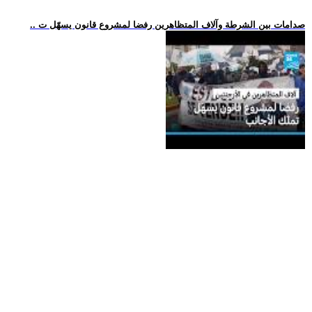
.. صدامات بين الشرطة وآلاف المتظاهرين رفضا لمشروع قانون يسهّل ت