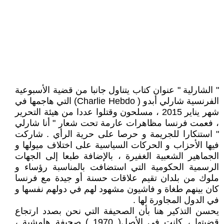
" الشارلية " عنوان كتاب يتناول جانبا من قضية الأسبوعية
الفرنسية شارلي أبدو ( Charlie Hebdo) التي هاجمها في
شهر يناير 2015 ، مسلحون وقتلوا عددا من هيئة التحرير
، فعمت فرنسا مظاهرات عارمة تحت شعار " أنا شارلي
" استنكارا للجريمة و حرصا على حرية الرأي . شاركت
فيها الأحزاب و الحركات السياسية على اختلاف ميولها و
الجماهير الشعبية الغفيرة ، بالإضافة طبعا إلى الجهات
الرسمية الحكومية التي استضافت بالمناسبة رؤساء و
ملوك من بلدان تقيم علاقات حسنة أو جيدة مع فرنسا
كان بينهم طغاة و فاشيون مشهود لهم في دولهم نفسها و
في الدول المجاورة لها .
يحسن التذكير هنا بأن الصحيفة التي نحن بصدد ارتجاع
قضيتها ، كانت في الأصل( 1970 ) صحيفة هامشية ،