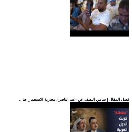
.. فصل المقال | سامي النصف عن -عبد الناصر-: محاربة الاستعمار -ط