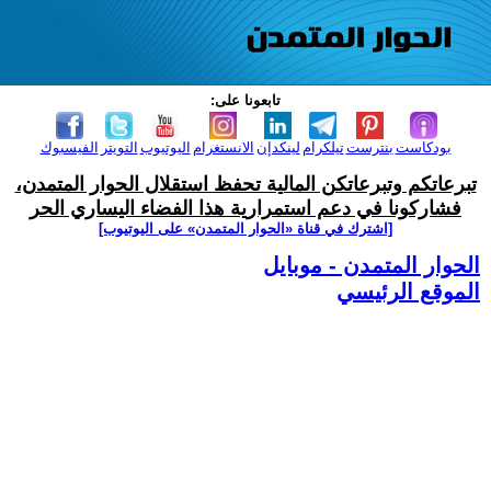
تابعونا على:
بودكاست
بنترست
تيلكرام
لينكدإن
الانستغرام
اليوتيوب
التويتر
الفيسبوك
تبرعاتكم وتبرعاتكن المالية تحفظ استقلال الحوار المتمدن،
فشاركونا في دعم استمرارية هذا الفضاء اليساري الحر
[اشترك في قناة ‫«الحوار المتمدن» على اليوتيوب]
الحوار المتمدن - موبايل
الموقع الرئيسي