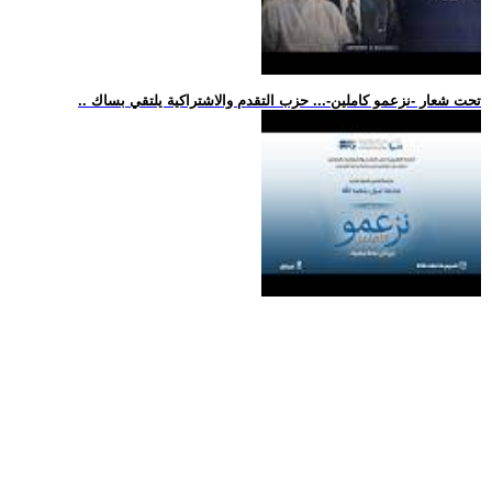
.. تحت شعار -نزعمو كاملين-... حزب التقدم والاشتراكية يلتقي بساك