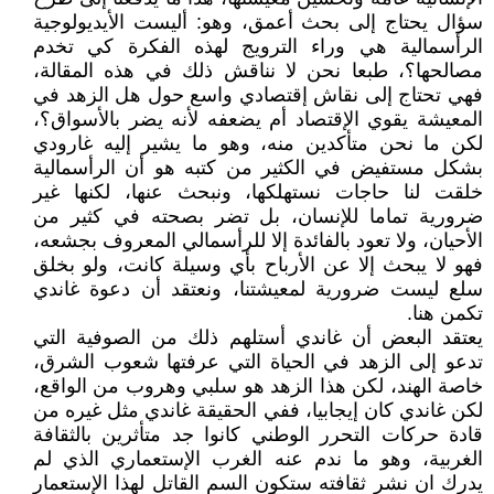
سؤال يحتاج إلى بحث أعمق، وهو: أليست الأيديولوجية
الرأسمالية هي وراء الترويج لهذه الفكرة كي تخدم
مصالحها؟، طبعا نحن لا نناقش ذلك في هذه المقالة،
فهي تحتاج إلى نقاش إقتصادي واسع حول هل الزهد في
المعيشة يقوي الإقتصاد أم يضعفه لأنه يضر بالأسواق؟،
لكن ما نحن متأكدين منه، وهو ما يشير إليه غارودي
بشكل مستفيض في الكثير من كتبه هو أن الرأسمالية
خلقت لنا حاجات نستهلكها، ونبحث عنها، لكنها غير
ضرورية تماما للإنسان، بل تضر بصحته في كثير من
الأحيان، ولا تعود بالفائدة إلا للرأسمالي المعروف بجشعه،
فهو لا يبحث إلا عن الأرباح بأي وسيلة كانت، ولو بخلق
سلع ليست ضرورية لمعيشتنا، ونعتقد أن دعوة غاندي
تكمن هنا.
يعتقد البعض أن غاندي أستلهم ذلك من الصوفية التي
تدعو إلى الزهد في الحياة التي عرفتها شعوب الشرق،
خاصة الهند، لكن هذا الزهد هو سلبي وهروب من الواقع،
لكن غاندي كان إيجابيا، ففي الحقيقة غاندي مثل غيره من
قادة حركات التحرر الوطني كانوا جد متأثرين بالثقافة
الغربية، وهو ما ندم عنه الغرب الإستعماري الذي لم
يدرك ان نشر ثقافته ستكون السم القاتل لهذا الإستعمار