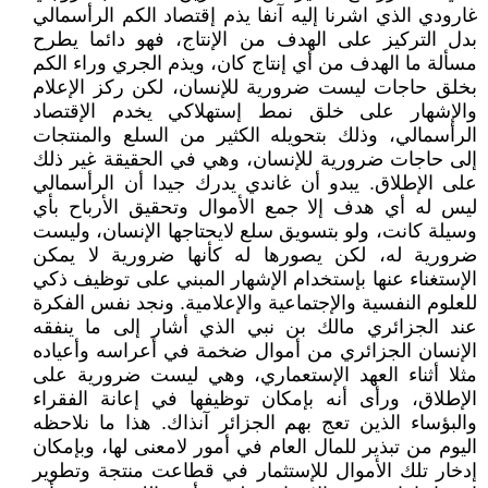
غارودي الذي اشرنا إليه آنفا يذم إقتصاد الكم الرأسمالي
بدل التركيز على الهدف من الإنتاج، فهو دائما يطرح
مسألة ما الهدف من أي إنتاج كان، ويذم الجري وراء الكم
بخلق حاجات ليست ضرورية للإنسان، لكن ركز الإعلام
والإشهار على خلق نمط إستهلاكي يخدم الإقتصاد
الرأسمالي، وذلك بتحويله الكثير من السلع والمنتجات
إلى حاجات ضرورية للإنسان، وهي في الحقيقة غير ذلك
على الإطلاق. يبدو أن غاندي يدرك جيدا أن الرأسمالي
ليس له أي هدف إلا جمع الأموال وتحقيق الأرباح بأي
وسيلة كانت، ولو بتسويق سلع لايحتاجها الإنسان، وليست
ضرورية له، لكن يصورها له كأنها ضرورية لا يمكن
الإستغناء عنها بإستخدام الإشهار المبني على توظيف ذكي
للعلوم النفسية والإجتماعية والإعلامية. ونجد نفس الفكرة
عند الجزائري مالك بن نبي الذي أشار إلى ما ينفقه
الإنسان الجزائري من أموال ضخمة في أعراسه وأعياده
مثلا أثناء العهد الإستعماري، وهي ليست ضرورية على
الإطلاق، ورأى أنه بإمكان توظيفها في إعانة الفقراء
والبؤساء الذين تعج بهم الجزائر آنذاك. هذا ما نلاحظه
اليوم من تبذير للمال العام في أمور لامعنى لها، وبإمكان
إدخار تلك الأموال للإستثمار في قطاعت منتجة وتطوير