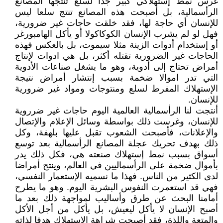
غرس نمط إستهلاكي كبير جدا لسلع تنتجها المصانع
الرأسمالية، بل أصبحت هذه المصانع تنتج سلعا ليس
للإنسان أي حاجة لها، فقد خلقت حاجات غير ضرورية،
فهل لو لم يشرب الإنسان الكوكاكولا أو يأكل الهامبورغر
أو إستخدام أدوات الزينة مثلا سيموت، بل بالعكس فهذه
الحاجات غير الضرورية تقتله أكثر، بل هي ادوات لإنتاج
أمراض تحتاج إلى أدوية، وهو ما يشغل صناعات الأدوية
التي تدر اموالا ضخمة بسبب إنتشار أمراض نتيجة
الإستهلاك المفرط لسلع ومنتوجات ومواد غير ضرورية
للإنسان.
أنتجت لنا الرأسمالية العالمية اليوم حاجات غير ضرروية
للإنسان، وغرست ذلك بواسطة وسائل الإعلام والإتصال
والإعلانات، فأصبحت الشعوب تقبل عليها بلهفة، وكل
ذلك بهدف تحريك عجلة المصانع الرأسمالية بعد توسع
أسواق بسبب نمط إستهلاك صنعته هي، فكل ذلك يدر
بأموال ضخمة على الرأسماليين في العالم، وينتج أمراضا
لدى الكثير من الناس. فهذا ما نسميه الإستعمار النفسي،
فهي قد استعمرت النفوس البشرية اليوم. وهو ما يطرح
أمامنا البحث عن طرق وأساليب لمواجهة ذلك بعد ما
أصبح الإنسان لا يأكل ليعيش، بل يأكل من أجل الأكل
والمتعة واللذة، فقد أصبحت شراهة الإستهلاك هدفا لذاته