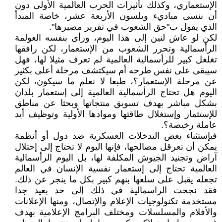
الإستعماري، وكذلك تأثيرات الحرب العالمية الأولى دون
أن ننسى مباديء ويلسون الأربعة عشر، خاصة المبدأ
الذي يقول ب"حق الشعوب في تقرير مصيرها".
لكن لو عاش لنين إلى هذا اليوم، ورأى بنفسه العولمة
الرأسمالية وتحرر الشعوب من الإستعمار، لكن رافقها
تغلغل كبير للرأسمالية العالمية لم تعرف مثيلا لها، فهل
سيبقى على نفس طرحه أم سيكتشف مرخلة أعلى بكثير
عن مرحلة الإستعمار؟، طبعا لا نعلم ما سيكون، لكن
اليوم هل تحتاج الرأسمالية العالمية إلى إستعمار بلدان
بشكل مباشر بهدف تسويق منتجاتها وبحثا عن مناطق
للإستثمار وإستغلال طاقتها وموادها الأولية وتوظيف أيد
عاملة رخيصة؟.
فبإستثناء بعض التدخلات العسكرية ضد دول أو أنظمة
يمكن أن تعرقل مصالحها، فإنها اليوم لا تحتاج إلى إحتلال
آراض وتجنيد الجيوش المكلفة لها، بل اليوم الرأسمالية
العالمية تحتاج إلى إستعمار نفسية الإنسان في العالم
تجعله يقبل على سلعها بنهم كبير بكل ما ينجر عن ذلك.
فقد نجحت الراسمالية في ذلك إلى حد بعيد جدا
مستخدمة تكنولوجيات الإعلام والإتصال، ومنها الإعلانات
والأفلام والمسلسلات ومختلف البرامج الإعلامية بهدف