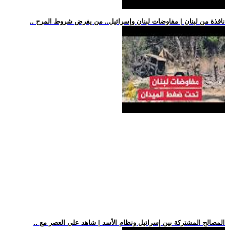
.. نافذة من لبنان | مفاوضات لبنان وإسرائيل.. من يفرض شروط المرح
.. المصالح المشتركة بين إسرائيل ونظام الأسد | شاهد على العصر مع