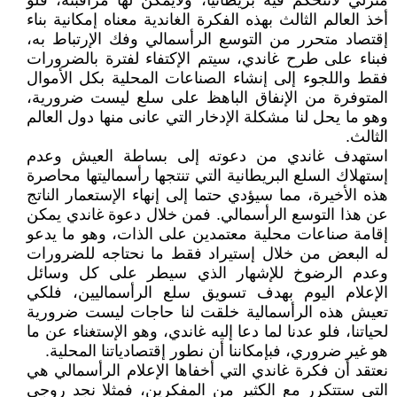
منزلي لاتتحكم فيه بريطانيا، ولايمكن لها مراقبته، فلو
أخذ العالم الثالث بهذه الفكرة الغاندية معناه إمكانية بناء
إقتصاد متحرر من التوسع الرأسمالي وفك الإرتباط به،
فبناء على طرح غاندي، سيتم الإكتفاء لفترة بالضرورات
فقط واللجوء إلى إنشاء الصناعات المحلية بكل الأموال
المتوفرة من الإنفاق الباهظ على سلع ليست ضرورية،
وهو ما يحل لنا مشكلة الإدخار التي عانى منها دول العالم
الثالث.
استهدف غاندي من دعوته إلى بساطة العيش وعدم
إستهلاك السلع البريطانية التي تنتجها رأسماليتها محاصرة
هذه الأخيرة، مما سيؤدي حتما إلى إنهاء الإستعمار الناتج
عن هذا التوسع الرأسمالي. فمن خلال دعوة غاندي يمكن
إقامة صناعات محلية معتمدين على الذات، وهو ما يدعو
له البعض من خلال إستيراد فقط ما نحتاجه للضرورات
وعدم الرضوخ للإشهار الذي سيطر على كل وسائل
الإعلام اليوم بهدف تسويق سلع الرأسماليين، فلكي
تعيش هذه الرأسمالية خلقت لنا حاجات ليست ضرورية
لحياتنا، فلو عدنا لما دعا إليه غاندي، وهو الإستغناء عن ما
هو غير ضروري، فبإمكاننا أن نطور إقتصادياتنا المحلية.
نعتقد أن فكرة غاندي التي أخفاها الإعلام الرأسمالي هي
التي ستتكرر مع الكثير من المفكرين، فمثلا نجد روجي