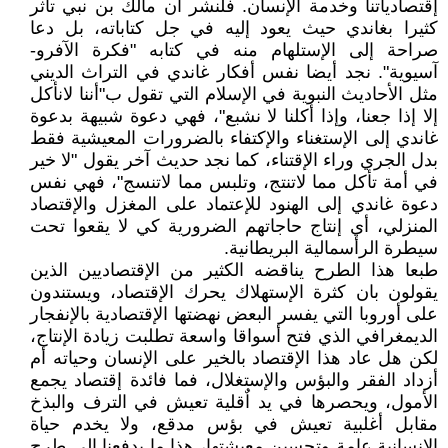
إقتصادياتنا وخدمة الإنسان. فلنشر أن مالك بن نبي تأثر
كثيرا بغاندي حيث يعود إليه في جل كتاباته، بل دعا
صراحة إلى الإستلهام منه في كتابه "فكرة الآفرو-
آسيوية". نجد أيضا نفس أفكار غاندي في التراث الديني
مثل الأحاديث النبوية في الإسلام التي تقول ب"أننا لانأكل
إلا إذا جعنا، وإذا أكلنا لا نشبع"، فهي دعوة شبيهة بدعوة
غاندي إلى الإستغناء والإكتفاء بالضرورات المعيشية فقط
بدل الجري وراء الإقتناء، كما نجد حديث آخر يقول "لا خير
في أمة تأكل مما لاتنتج، وتلبس مما لاتنسج"، فهي نفس
دعوة غاندي إلى الهنود للإعتماد على المغزل والإقتصاد
المنزلي، أي إنتاج حاجاتهم الضرورية كي لا يقعوا تحت
سيطرة الرأسمالية البريطانية.
طبعا هذا الطرح يناقضه الكثير من الإقتصاديين الذين
يقولون بان كثرة الإستهلاك يحرك الإقتصاد، ويستندون
على أوروبا التي يفسر البعض نهضتها الإقتصادية بالإنفجار
الديمغرافي الذي فتح أسواقا واسعة تطلبت زيادة الإنتاج،
لكن هل عاد هذا الإقتصاد بالخير على الإنسان وحياته أم
أزداد الفقر والبؤس والإستغلال، فما فائدة إقتصاد يجمع
الأمول، ويحصرها في يد اٌقلية تعيش في الترف والبذخ
مقابل أغلبية تعيش في بؤس مدقع، ولا يخدم حياة
الإنسانية عامة وتحسين معيشتها، هذا ما يدفعنا إلى طرح