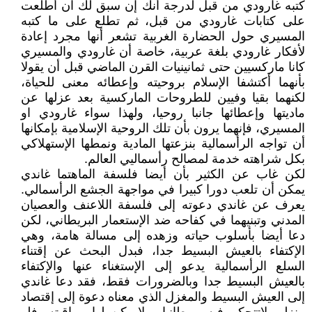
كتبه غارودي من قبل لدرجة أنك إن سبق لك ان أطلعت
على كتابات غارودي من قبل، ثم تطلع على ما كتبه
المسيري حول الحضارة الغربية تشعر أنها مجرد إعادة
لأفكار غارودي بلغة عربية، خاصة أن غارودي والمسيري
كانا ماركسيين حتى ثمانينيات القرن الماضي قبل أن يقولا
بأنهما أكتشفا الإسلام بروحيته وإعطائه معنى للحياة،
لكنهما بقيا وفيين للطروحات الماركسية بعد عزلها عن
ماديتها وإعطائها جانبا روحيا، ولهذا سواء غارودي او
المسيري، فإنهما يرون بأن تلك الروحية الإسلامية بإمكانها
أن تواجه الرأسمالية بنزعتها المادية ونمطها الإستهلاكي
بكل شراهته خدمة لمصالح رأسماليي العالم.
لكن غاب عن الكثير بأن أيضا فلسفة الماهتما غاندي
يمكن أن تلعب دورا كبيرا في مواجهة الجشع الرأسمالي.
يعرف عن غاندي دعوته إلى فلسفة اللاعنف والعصيان
المدني وتبنيهما في كفاحه ضد الإستعمار البريطاني، لكن
دعا أيضا بأسلوب حياته وزهده إلى مسالة هامة، وهي
الإكتفاء بالعيش البسيط جدا، فبدل البحث عن إقتناء
السلع الرأسمالية يدعو إلى الإستغناء عنها والإكتفاء
بالعيش البسيط جدا وبالضرورات فقط، فقد دعا غاندي
إلى العيش البسيط والمغزل الذي معناه دعوة إلى إقتصاد