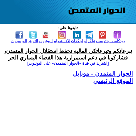
تابعونا على:
بودكاست
بنترست
تيلكرام
لينكدإن
الانستغرام
اليوتيوب
التويتر
الفيسبوك
تبرعاتكم وتبرعاتكن المالية تحفظ استقلال الحوار المتمدن،
فشاركونا في دعم استمرارية هذا الفضاء اليساري الحر
[اشترك في قناة ‫«الحوار المتمدن» على اليوتيوب]
الحوار المتمدن - موبايل
الموقع الرئيسي