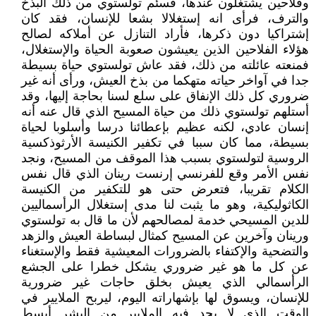
وفلاحين يشتغلون عندها، فسئم تولستوي من ذلك البذخ
والترف، فرأى انه إستغلالا بشعا للإنسان، فقد كان
إشتراكيا دون ذكرها، فأراد التنازل عن أملاكه لصالح
هؤلاء الفلاحين الذين يعيشون صعوبة الحياة والإستغلال،
فمنعته عائلته من ذلك، فقد عاش تولستوي حياة بسيطة
جدا في آواخر حياته متهكما من بذخ العيش، ورأى أنه غير
ضروري كل ذلك الإنفاق على سلع لسنا بحاجة إليها، وقد
أستلهم تولستوي ذلك من حياة المسيح الذي قال عنه أنه
إنسان عادي، لكنه عظيم بإعطائنا درسا وأسلوبا لحياة
بسيطة، مما كان سببا في تكفير الكنيسة الأرثوذكسية
الروسية لتولستوي بسبب هذا الموقف من المسيح، ونجد
نفس الأمر وقع للفرنسي إرنست رينان الذي قال نفس
الكلام تقريبا، فتعرض حتى هو للتكفير من الكنيسة
الكاثوليكية، وهو ما يثبت لنا مدى إستغلال الرأسماليين
للدين المسيحي خدمة لمصالحهم لأن ما قال به تولستوي
ورينان وآخرين عن المسيح كمثال لبساطة العيش والزهد
والتضحية والإكتفاء بالضرورات المعيشية فقط والإستغناء
عن كل ما هو غير ضروري يشكل خطرا على الجشع
الرأسمالي الذي يعيش بخلق حاجات غير ضرورية
للإنسان، ويسوق لها بإشهاراته اليوم، ليربح الملايير في
الوقت الذي لا يجد فيه الملايير من البشر أبسط