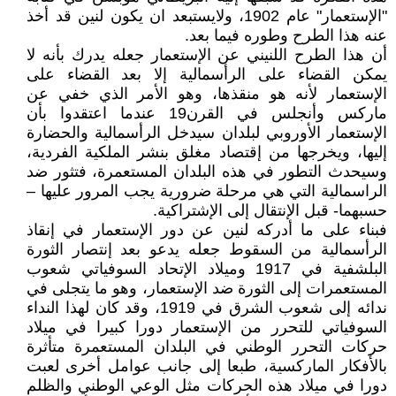
"الإستعمار" عام 1902، ولايستبعد ان يكون لنين قد أخذ
عنه هذا الطرح وطوره فيما بعد.
أن هذا الطرح اللنيني عن الإستعمار جعله يدرك بأنه لا
يمكن القضاء على الرأسمالية إلا بعد القضاء على
الإستعمار لأنه هو منقذها، وهو الأمر الذي خفي عن
ماركس وأنجلس في القرن19 عندما اعتقدوا بأن
الإستعمار الأوروبي لبلدان سيدخل الرأسمالية والحضارة
إليها، ويخرجها من إقتصاد مغلق بنشر الملكية الفردية،
وسيحدث التطور في هذه البلدان المستعمرة، فتثور ضد
الراسمالية التي هي مرحلة ضرورية يجب المرور عليها –
حسبهما- قبل الإنتقال إلى الإشتراكية.
فبناء على ما أدركه لنين عن دور الإستعمار في إنقاذ
الرأسمالية من السقوط جعله يدعو بعد إنتصار الثورة
البلشفية في 1917 وميلاد الإتحاد السوفياتي شعوب
المستعمرات إلى الثورة ضد الإستعمار، وهو ما يتجلى في
ندائه إلى شعوب الشرق في 1919، وقد كان لهذا النداء
السوفياتي للتحرر من الإستعمار دورا كبيرا في ميلاد
حركات التحرر الوطني في البلدان المستعمرة متأثرة
بالأفكار الماركسية، طبعا إلى جانب عوامل أخرى لعبت
دورا في ميلاد هذه الحركات مثل الوعي الوطني والظلم