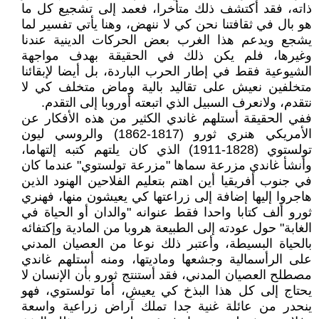
ذاته، فقد أكتشف ذلك متأخرا، فعمد إلى تشجيع كل ما
هو بال في ثقافتنا نحن كي لا ننهض، وهنا يأتي تفسير لما
يشجع ويدعم هذا الغرب بعض الحركات الدينية عندنا
وغيرها، فلم يكن ذلك في الحقيقة بهدف مواجهة
الشيوعية فقط في إطار الحرب الباردة، بل أيضا لإبقائنا
متخلفين نعيش على تقاليد بالية وماض متخلف كي لا
نتقدم، ولانعرف السبيل الذي اتبعته أوروبا إلى التقدم.
ففي الحقيقة أستلهم غاندي الكثير من هذه الأفكار عن
الأمريكي هنري ثورو (1817-1862) والروسي ليون
تولستوي (1828-1911) الذي كان يلتهم كتبه إلتهاما،
وأنشأ غاندي مزرعة سماها "مزرعة تولستوي" عندما كان
في جنوب أفريقيا أين اهتم بتعليم الفلاحين الهنود الذين
هاجروا إليها إضافة إلى زراعتها كي يعيشون منها، فهنري
ثورو ألف كتابا واحدا فقط عنوانه "والدان أو الحياة في
الغابة" حول عودته إلى الطبيعة هروبا من المادية وإكتفائه
بالحياة البسيطة، وأعتبر ذلك نوعا من العصيان المدني
على الرأسمالية وجشعها وماديتها، ومنه أستلهم غاندي
مصطلح العصيان المدني، فقد أستنتج ثورو بأن الإنسان لا
يحتاج إلى كل هذا البذخ كي يعيش، أما تولستوي، فهو
ينحدر من عائلة غنية جدا تملك آراض زراعية واسعة