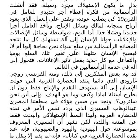
بدل ما يكون الإستهلاك مجرد وسيلة. فقد أنتقلت
الرأسمالية من فكرة إعطاء أجر حديدي للعامل في
القرن19 كي يصلب عوده، ويقدر على العمل الذي يعود
أرباح منتجاته لمالك وسائل الإنتاج، ويأخذ العامل أجرا
حديديا وضئيلا جدا. أما اليوم، فبواسطة وسائل الإتصالات
والإعلانات حولنا الإنسان إلى آلة تستهلك كل ما تنتجه
المصانع الرأسمالية من سلع سواء نحن بحاجة إليها أم لا،
فيصبح الإنسان متلهفا على تغيير تلك السلع يوميا
والتفاعل مع كل جديد بفعل تأثير الإعلانات، فتحول إلى
آلة في خدمة الرأسماليين في العالم.
قد نبه بعض المفكرين إلى ذلك، ومنه الفرنسي روجي
غارودي الذي دائما ينتقد الحضارة الغربية التي حولت
الإنسان إلى آلة يستهدف التقدم والإنتاج فقط دون ان
يطرح أسئلة لماذا وكيف وما هو الهدف، وإلى أين نحن
سائرون؟، ونجد من ضمن هؤلاء في منطقتنا المصري
عبدالوهاب المسيري الذي يردد نفس الأمر في نقده
للحضارة الغربية ولهذا النمط الإستهلاكي والبحث فقط
عن المتعة واللذة، لكن نشير أن المسيري المعروف
بموسوعته حول اليهودية واليهود والصهيونية، فإنه عند
نقده الحضارة الغربية في كتاباته، فإنه لم يقم إلا بنقل ما