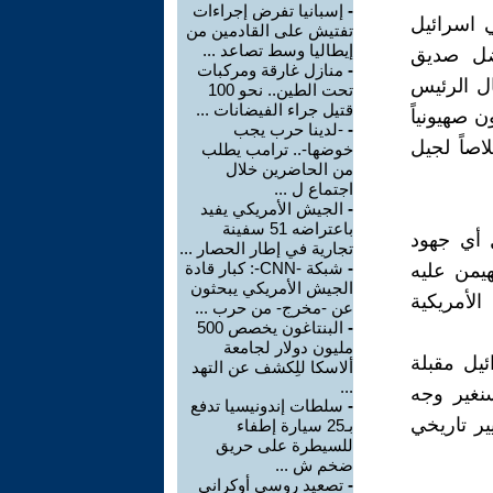
-
إسبانيا تفرض إجراءات
ي اسرائيل
تفتيش على القادمين من
إيطاليا وسط تصاعد ...
فضل صديق
-
منازل غارقة ومركبات
ال الرئيس
تحت الطين.. نحو 100
قتيل جراء الفيضانات ...
 صهيونياً
-
-لدينا حرب يجب
اصاً لجيل
خوضها-.. ترامب يطلب
من الحاضرين خلال
اجتماع ل ...
-
الجيش الأمريكي يفيد
باعتراضه 51 سفينة
 أي جهود
تجارية في إطار الحصار ...
-
شبكة -CNN-: كبار قادة
يمن عليه
الجيش الأمريكي يبحثون
لأمريكية
عن -مخرج- من حرب ...
-
البنتاغون يخصص 500
مليون دولار لجامعة
ئيل مقبلة
ألاسكا للِكشف عن التهد
...
نغير وجه
-
سلطات إندونيسيا تدفع
ير تاريخي
بـ25 سيارة إطفاء
للسيطرة على حريق
ضخم ش ...
-
تصعيد روسي أوكراني