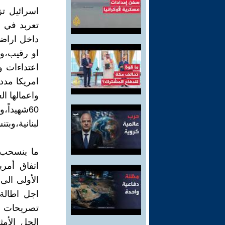
اسرائيل تز
تعربد في 
داخل اراض
او رقيب،و
امريكا مدد
60شهيدا
لبنانية،وب
ما ينسحب 
اتفاق أمر
الأولى الى
اجل اطالة 
تصريحات م
الحل الأم