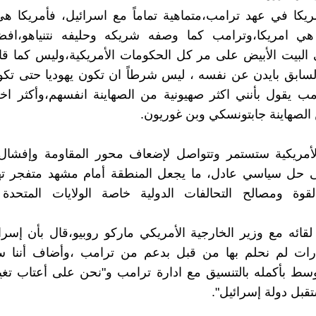
مريكا في عهد ترامب،متماهية تماماً مع اسرائيل، فأمريكا ه
هي امريكا،وترامب كما وصفه شريكه وحليفه نتنياهو،ا
 البيت الأبيض على مر كل الحكومات الأمريكية،وليس كما ق
لسابق بايدن عن نفسه ، ليس شرطاً ان تكون يهوديا حتى تكون
امب يقول بأنني اكثر صهيونية من الصهاينة انفسهم،وأكثر اخل
لصهاينة جابتونسكي وبن غوريون.
أمريكية ستستمر وتتواصل لإضعاف محور المقاومة وإفشال
ى حل سياسي عادل، ما يجعل المنطقة أمام مشهد متفجر ته
قوة ومصالح التحالفات الدولية خاصة الولايات المتحدة ا
د لقائه مع وزير الخارجية الأمريكي ماركو روبيو،قال بأن إسرا
رات لم نحلم بها من قبل بدعم من ترامب ،وأضاف أننا س
سط بأكمله بالتنسيق مع ادارة ترامب و"نحن على أعتاب تغي
بل دولة إسرائيل".