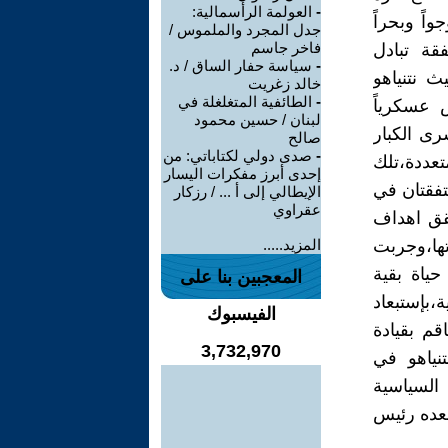
-
العولمة الرأسمالية:
اً وبحراً
جدل المجرد والملموس /
فاخر جاسم
قة تبادل
-
سياسة حفار الساق / د.
ث نتنياهو
خالد زغريت
-
الطائفية المتغلغلة في
 عسكرياً
لبنان / حسين محمود
رى الكبار
صالح
-
صدى دولي لكتاباتي: من
عددة،تلك
إحدى أبرز مفكرات اليسار
تفقتان في
الإيطالي إلى أ ... / رزكار
عقراوي
حقق اهداف
ائض قوتها،وجربت
المزيد.....
حياة بقية
المعجبين بنا على
ة،بإستبعاد
الفيسبوك
قم بقيادة
3,732,970
نياهو في
السياسية
بعده رئيس