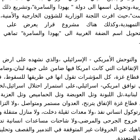
بية،وتحويل اسمها الى دولة " يهودا والسامرة"،وتشريع ذلك 
ت"،حيث اقرت اللجنة الوزارية للشؤون الخارجية والأمنية،ه
 التمهيدية،وكذلك هناك مشروع قرار يعرض على ا
لتحويل اسم الضفة الغربية الى "يهودا والسامرة" تماهي م
 والتوحش الأمريكي - الإسرائيلي ،والذي نشهده على ارض ا
الإتفاقيات التي كانت امريكا فيها ضامن على جبهة لبنان،وض
قطاع غزة، كل المؤشرات تقول انها في طريقها للسقوط، ف
 توافق امريكي- اسرائيلي،على استمرار احتلال اسرائيل،لخ
 لبنانية،تل اللبونة وتل العويضة وتل الحماميص وتل العزي
قطاع غزة الإتفاق يترنح، العدوان مستمر ومتواصل ،ولا الت
برتوكول انساني نفذ ،ولا معدات ثقيلة دخلت، ولا منازل متنقلة ول
 خروج الجرحى والمرضى،ولا شاحنات مساعدات انسانية تدخ
هيك عن الخروقات غير المتوقفة في التدمير والقصف وتحليق
 المتعددة.