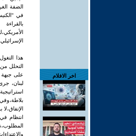
الضفة الغر
في "الكنيس
بالقراءة
الأمريكي،
الإسرائيلي.
هذا التغول
التحلل من 
على جبهة 
اخر الافلام
لبنان، جرى
استراتيجية
بلاطة،وفي 
الإتفاق،لا 
انتظام في
المطلوب،نا
والإعتداءات