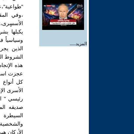
"طواعية"،ع
،وفي المق
الأسسٍرى،ت
يكبلها بش
وسياسياً ف
المزيد.....
الذين يجر
الشروط الت
هذه الإتجا
كل أنواع ا
الأسرى الإس
رئيسي " ال
صديقه الم
السيطرة ع
والشخصية،ب
الأركان هي