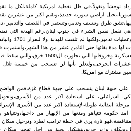
داد توحشاً وتغولاً،في ظل تغطية امريكية كاملة،لكل ما تق
سوريا،تحتل اراضي سوريه جديدة،وتقيم اكثر من عشرين نقط
يها،تشق طرق وتنسف وتدمر،وتستمر في القصف والتدمير ،
هي تفعل نفس الشيء في جنوب لبنان،رغم الهدنة التي تمنع
اعتداءات وعمليات تدمير،ولكنها ل
ت لها مدة بقائها حتى الثامن عشر من هذا الشهر،واستمرت ف
واعمالها العسكرية وخروقاتها التي تجاوزت ال1500 خرق
ً،وعشرات الجرحى،ولتعلن بأنها لن تنسحب من خمسة تلال اس
تنسيق مشترك مع امريكا.
على جبهة لبنان ينسحب على جبهة قطاع غزة،فمن الواضح 
يكي- اسرائيلي، على استعادة اكبر عدد من الأسرى،وتحويل
 مرحلة انتقالية طويلة،لإستعادة اكبر عدد من الأسرى الإسرائ
امد حكومة نتنياهو ومنعها من الإنهيار من داخلها،ونتنياهو
تناقضة،فهو تارة يرى في خطة ترامب لطرد وترحيل سكان 
ثل،ويكلف وزير حربه،بتشكيل لجنة من اجل تهجير سكان 