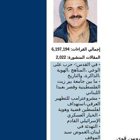
إجمالي القراءات: 6,197,194
المقالات المنشورة: 2,022
-
في القدس:- حرب على
الوعي ،المناهج ،الهوية
،الذاكرة، والتاريخ
-
ما بين جامعة بير زيت
الفلسطينية وقصر بعبدا
اللبناني
-
مشروعترامب للتطهير
العرقي،استهداف
لفلسطين قضية وهوية
-
الخيار العسكري
الإسرائيلي القادم
-
التهدئة في
لبنان،الغموض سيد
الموقف
،وبين قوى