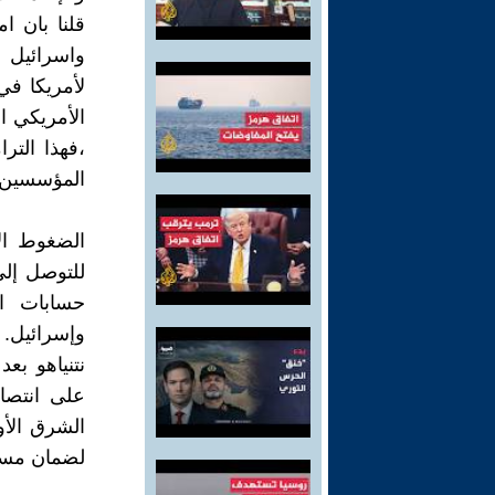
قلنا بان ا
واسرائيل 
لأمريكا في
الأمريكي ا
،فهذا التر
المؤسسين ا
الضغوط ال
للتوصل إل
حسابات ال
وإسرائيل.
نتنياهو بع
على انتصا
الشرق الأو
لضمان مستق