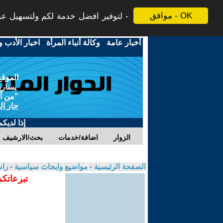
موافق - OK
لتوفير افضل خدمة لكم ولتسهيل عملي
أخبار عامة
-
وكالة أنباء المرأة
-
اخبار الأدب و
الموقع
يسارية
"من أج
حاز ال
إذا لديك
الزوار
اضافة/خدمات
بحث/الارشيف
الصفحة الرئيسية
-
مواضيع وابحاث سياسية
-
راس
تبرعاتكم