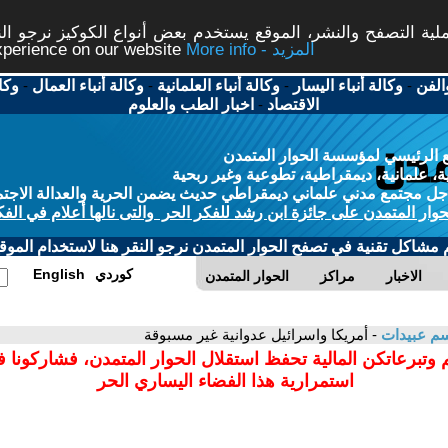
ة التصفح والنشر، الموقع يستخدم بعض أنواع الكوكيز نرجو النق
More info - المزيد
experience on our website
الفن
-
وكالة أنباء اليسار
-
وكالة أنباء العلمانية
-
وكالة أنباء العمال
-
وكا
الاقتصاد
-
اخبار الطب والعلوم
 الرئيسي لمؤسسة الحوار المتمدن
، علمانية، ديمقراطية، تطوعية وغير ربحية
ل مجتمع مدني علماني ديمقراطي حديث يضمن الحرية والعدالة الاجتم
حوار المتمدن على جائزة ابن رشد للفكر الحر والتى نالها أعلام في الفك
م مشاكل تقنية في تصفح الحوار المتمدن نرجو النقر هنا لاستخدام الموقع
كوردي
English
الاخبار
مراكز
الحوار المتمدن
م عبيدات
- أمريكا واسرائيل عدوانية غير مسبوقة
 وتبرعاتكن المالية تحفظ استقلال الحوار المتمدن، فشاركونا 
استمرارية هذا الفضاء اليساري الحر