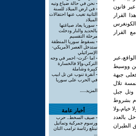
-
نحن في حالة ضياع وتيه
عبر قانون
-
في ارض الميلاد للسنة
الثانية تغيب عنها احتفالات
ذا القرار
الميلاد
لكونغرس
-
سوريا يعاد صياغتها
بالحديد والنار ودخلت
ع القرار
مرحلة التقسيم
-
بسقوط سوريا المنطقة
ستدخل العصر الأمريكي-
الإسرائيلي
لواقع،عبر
-
اما -كرت- احمر في وجه
التركي،وإلا فالخسارة
امن ووسيط
كبيرة وشاملة
على جبهة
-
أنقرة تنوب عن تل ابيب
في الحرب على سوريا
مسة تلال
المزيد.....
ة وتل جبل
زام بشروط
ا خيام،ولا
أخبار عامة
ل بالعدد
-
صيف السخط.. حرب
ورسوم جمركية وتماثيل
 الطيران
تبتلع رئاسة ترامب الثان
...