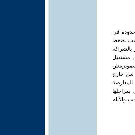
محدودة في
رامب يضغط
بالشراكة
ن مستقبل
موتريتش
 من خارج
المعارضة
بمراحلها
مب،والأيام