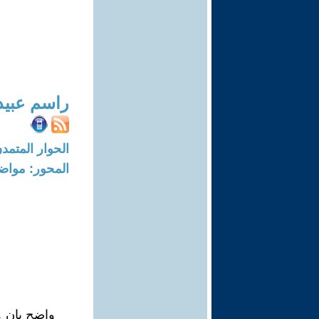
راسم عبيد
الحوار المتمدن-العدد: 8258 - 25
المحور: مواض
واضح بان ه