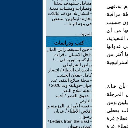
متبادل يستهدف سفنا
وم به،فهي
وقطارات ومنشآت مدنية
-
انتشار بلا عودة.. عائلات
ة مراقبة
بحارة -لينكولن- تنتفض
دون حسيب
في وجه البنتا ...
ها من أي
المزيد.....
م تلتفت للهدنة ولا للقرار 1701 والياته التنفيذية،
كتب ودراسات
ي عدوانها
-
حين استيقظ رأس المال
،والتي سقط فيها أكثر من
داخل الإنسان .. قراءة
ماركسية ثورية في ... /
تراتيجية
رياض الشرايطي
-
ابجديات العطاء / انتصار
كامل جفلان الخشت
-
مجلة سلاح النقد، عدد
جوان-جويلية-اوت 2026 /
بأن هناك
مجلة سلاح النقد
 المرحلة
-
حقوق العصر / أحمد
التاوتي
يليين،ومن
-
قصة الأمراض المزمنة و
 بات يعطي
إفلاس الأطباء / عدنان
رضوان
قطاع غزة
Letters from the East /
-
قطاع غزة
عدنان رضوان