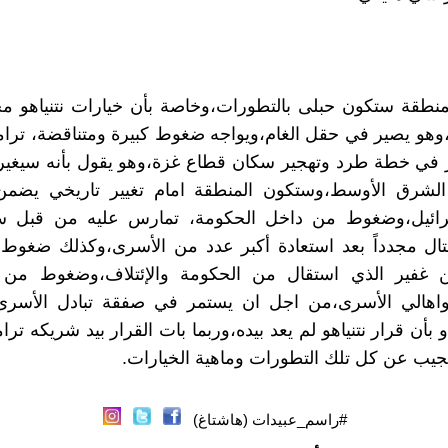
لمنطقة ستكون حبلى بالتطورات،وخاصة بأن خيارات نتنياهو 
ه،وهو يصير في حقل الغام،ويواجه ضغوط كبيرة ومتناقضة، ت
 في خطة طرد وتهجير سكان قطاع غزة،وهو يقول بأنه سيغير 
لشرق الأوسط،وستكون المنطقة امام تغيير تاريخي يضم
ائيل،وضغوط من داخل الحكومة، تمارس عليه من قبل س
قتال مجدداً بعد استعادة أكبر عدد من الأسرى،وكذلك ضغوط
ن غفير الذي استقال من الحكومة والإئتلاف،وضغوط من 
واهالي الأسرى،من اجل ان يستمر في صفقة تبادل الأسرى 
و بأن قرار نتنياهو لم يعد بيده،وربما بات القرار بيد شريكه ترا
جيب عن كل تلك التطورات وماهية الخيارات.
#راسم_عبيدات (هاشتاغ)