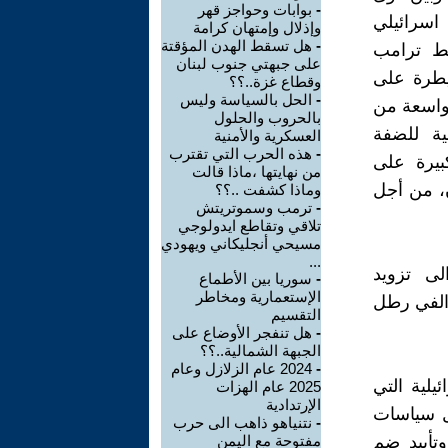
-
بوابات وحواجز قهر
 اسرائيلي
وإذلال وإمتهان كرامة
-
هل تسقط الهدن المؤقتة
طط ترامب
على جبهتي جنوب لبنان
يطرة على
وقطاع غزة..؟؟
-
الحل بالسياسة وليس
واسعة من
بالحروب والحلول
ية للضفة
العسكرية والأمنية
-
هذه الحرب التي تقترب
بيرة على
من نهايتها ،ماذا قالت
ن، من أجل
وماذا كشفت ..؟؟
-
ترمب وسموتريتش
تلاقي وتقاطع ايدولوجي
مسيحي أنجليكاني ويهودي
...
لى تزويد
-
سوريا بين الأطماع
الإستعمارية ومخاطر
 الفي رطل
التقسيم
-
هل تنفجر الأوضاع على
الجبهة الشمالية..؟؟
-
2024 عام الزلازل وعام
يلية التي
2025 عام الهزات
الإرتدادية
202،ودعم مطلق لكل سياسات
-
نتنياهو ذاهب الى حرب
وتأييد ضم
مفتوحة مع اليمن