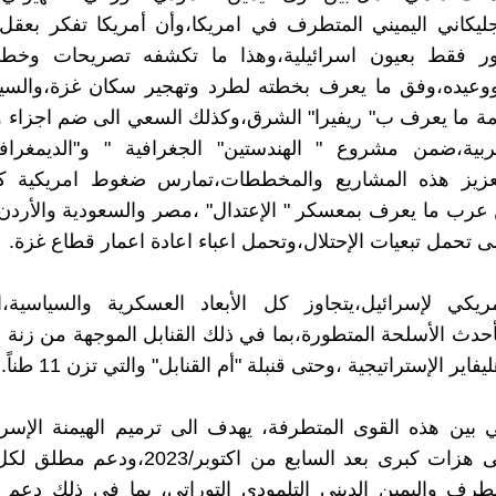
نجليكاني اليميني المتطرف في امريكا،وأن أمريكا تفكر بعقل
ور فقط بعيون اسرائيلية،وهذا ما تكشفه تصريحات وخ
 ووعيده،وفق ما يعرف بخطته لطرد وتهجير سكان غزة،والس
مة ما يعرف ب" ريفيرا" الشرق،وكذلك السعي الى ضم اجزاء 
ربية،ضمن مشروع " الهندستين" الجغرافية " و"الديمغراف
لتعزيز هذه المشاريع والمخططات،تمارس ضغوط امريكية ك
 عرب ما يعرف بمعسكر " الإعتدال" ،مصر والسعودية والأرد
ى تحمل تبعيات الإحتلال،وتحمل اعباء اعادة اعمار قطاع غزة.
مريكي لإسرائيل،يتجاوز كل الأبعاد العسكرية والسياسية،ا
أحدث الأسلحة المتطورة،بما في ذلك القنابل الموجهة من زنة
اير الإستراتيجية ،وحتى قنبلة "أم القنابل" والتي تزن 11 طناً.
ي بين هذه القوى المتطرفة، يهدف الى ترميم الهيمنة الإسرائ
تعرضت الى هزات كبرى بعد السابع من اكتوبر/3
تطرف واليمين الديني التلمودي التوراتي، بما في ذلك دعم 