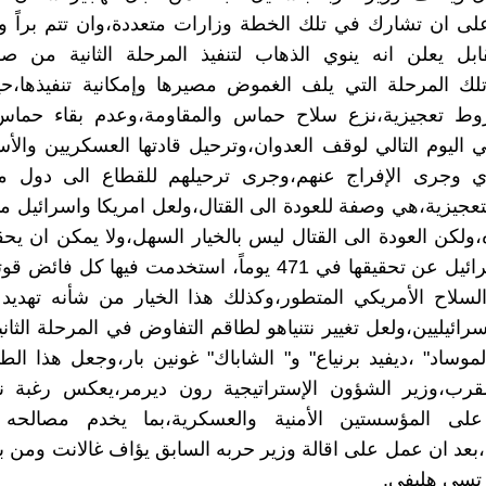
لى ان تشارك في تلك الخطة وزارات متعددة،وان تتم براً وجو
ابل يعلن انه ينوي الذهاب لتنفيذ المرحلة الثانية من صف
لك المرحلة التي يلف الغموض مصيرها وإمكانية تنفيذها،حي
روط تعجيزية،نزع سلاح حماس والمقاومة،وعدم بقاء حماس
ي اليوم التالي لوقف العدوان،وترحيل قادتها العسكريين والأس
ي وجرى الإفراج عنهم،وجرى ترحيلهم للقطاع الى دول مت
عجيزية،هي وصفة للعودة الى القتال،ولعل امريكا واسرائيل م
ه،ولكن العودة الى القتال ليس بالخيار السهل،ولا يمكن ان ي
عجزت اسرائيل عن تحقيقها في 471 يوماً، استخدمت فيها كل ف
لسلاح الأمريكي المتطور،وكذلك هذا الخيار من شأنه تهديد 
رائيليين،ولعل تغيير نتنياهو لطاقم التفاوض في المرحلة الثاني
موساد" ،ديفيد برنياع" و" الشاباك" غونين بار،وجعل هذا الطا
قرب،وزير الشؤون الإستراتيجية رون ديرمر،يعكس رغبة نت
لى المؤسستين الأمنية والعسكرية،بما يخدم مصالحه 
عد ان عمل على اقالة وزير حربه السابق يؤاف غالانت ومن 
رتسي هليفي.