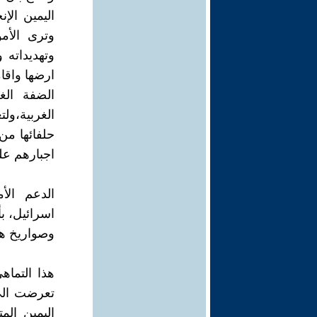
اليمين الإ
وترى الأم
وتهديداته
ارضها واقا
الضفة الغ
الغربية،و
حلفائها من
اجبارهم عل
الدعم الأ
اسرائيل، ب
وصواريخ هليف
هذا التماه
اليمين الم