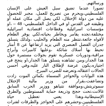
ورسالتهم.
تصورا عندما تضيق سبل العيش على الإنسان
الفلسطيني،ويحرم من تصريح للعمل، مجبر للحصول
عليه من دولة الإحتلال، لكي يصل الى مكان عمله أو
وظيفته في القدس او في الداخل الفلسطيني- 48 – ،او
مؤسسات اسرائيلية وقطاعات اقتصادية اسرائيلية
مختلفة،تجده يقامر ويخاطر بحياته،لكي يوفر الطعام
لأفواه جائعة،تنتظر منه الطعام والحليب ،ولذلك يتسلق
جدران الفصل العنصري التي يزيد ارتفاعها عن 8 أمتار
تحيط بها أسلاك شائكة ،وعليها كاميرات وأبراج
مراقبة،ودوريات عسكرية تقوم بجولات مستمرة حول
هذا الجدار،ومن تشاهده يتسلق هذا الجدار،او ينجح في
اجتيازه،يكون عرضة لإطلاق النار عليه،وفي أحسن
الحالات اعتقاله،وتعرضه للضرب المبرح.
هذه البوابات والحواجز المسماة بكمائن الموت زادت
وتضاعفت،بقرار من وزير مالية الإحتلال
سموتريتش،وموافقة نتنياهو ووزير الحرب السابق
غالانت،تحت حجج وذريعة حماية المستوطنين والطرق
الإستيطانية،وهذا يعني تعطيل حياة
الفلسطينيين،وحشرهم على الحواجز والطرقات لفترات