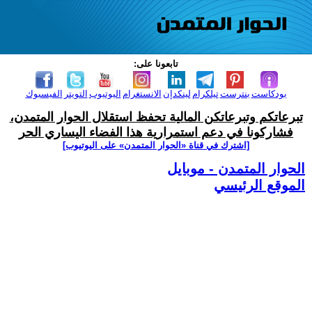
تابعونا على:
بودكاست
بنترست
تيلكرام
لينكدإن
الانستغرام
اليوتيوب
التويتر
الفيسبوك
تبرعاتكم وتبرعاتكن المالية تحفظ استقلال الحوار المتمدن،
فشاركونا في دعم استمرارية هذا الفضاء اليساري الحر
[اشترك في قناة ‫«الحوار المتمدن» على اليوتيوب]
الحوار المتمدن - موبايل
الموقع الرئيسي