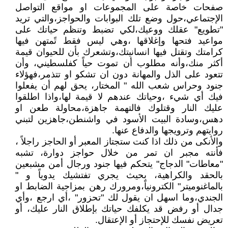
صفحات خاصة على المجموعات او مواقع التواصل
الإجتماعي،حول وضع تلك البوابات والحواجز،والتي تريد
"تطويع" عقلك ووعيك،لكي تضبط وتنظم حياتك على
مواعيد فتحها وإغلاقها ،وهي ليس فقط تًمتهن فيها
كرامتك وتقتل فيها انسانيتك،وتشعرك بأن للحيوان قيمة
أكثر منك،وأنه مطلوب أن تموت حياً كفلسطيني، وأن
تتعود على الذل والمهانة دون ان تشكو او تتذمر،فهؤلاء
جنود وحراس شعب الله " المختار، يحق لهم أن يفعلوا
فيك أي شيء ،وحياتك عندهم لا قيمة لها،واذا اطلقوا
عليك النار وقتلوك فالتهمة جاهزة،محاولة طعن او
دهس،وسادة البيت الأسود في واشنطن،جاهزين لتبني
روايتهم وترويجها والدفاع عنها.
والأنكى من ذلك اذا كنت ستجتاز المعبر أو الحاجز راجلاً ،
فأنته مجبر ان تمر من خلال حواجز دوارة، تشبه
"معاطات" الدجاج" يتحكم فيها جنود ورجال أمن مشبعين
بالحقد والكراهية، بحيث يجري تفتشيك يدوياً و "
بالماغنوميتر" الكترونياً،ومرورك رهن بمزاجية الضابط او
الجندي،وما اسهل ان يقول لك "تحزور" ،أي ارجع ،وأي
جدال أو رفض قد يكلفك حياتك بإطلاق النار عليك، أو
تعريض نفسك للإحتجاز أو الإعتقال.