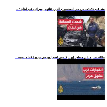
.. منذ عام 2023.. من هم الصحفيون الذين قتلتهم إسرائيل في لبنان؟
.. وكالة تسنيم عن مصادر إيرانية: دوي انفجارين في جزيرة قشم سببه