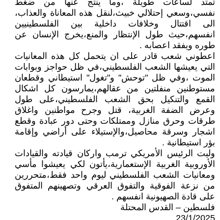
تمتد لساعات طويلة ،وما ينتج عنها من ضغط
نفسي،وسعي إحتلالي خبيث،لنقل هذه المعاناة والعذاب،
الى اقتتال وخلافات داخلية بين الفلسطينيين
انفسهم،حيث طول الإنتظار والمنع،يخرج الإنسان عن
طوره ويفقد اعصابه .
اعطوني شعب قادر على ان يتحمل كل هذه المعانيات
التي يعيشها الشعب الفلسطيني،في ظل حواجز وبوابات
الموت ،وفي ظل "توحش" و"تغول" استيطاني وقطعان
مستوطنين منفلتين من عقالهم،يمارسون كل اشكال
القمع والتنكيل بحق الشعب الفلسطيني،على طول
وعرض الضفة الغربية، قتل وجرح مواطنين واغلاق
طرقات وحرق منازل وممتلكات وحتى دور عبادة وقطع
اشجار وسرقة محاصيل،والإستيلاء على أراضي وإقامة
بؤر استيطانية .
وليت الرئيس الأمريكي ترمب واركان قيادته والقيادات
الأوروبية الغربية الإستعمارية،يأتون لكي يعيشوا مأسي
ومعانيات الشعب الفلسطيني ليوم واحد فقط،متحررين
من نزعة الفوقية والتفوق العرقي وتصهينهم المتفوق
على قادة الصهيونية انفسهم .
فلسطين – القدس المحتلة
23/1/2025