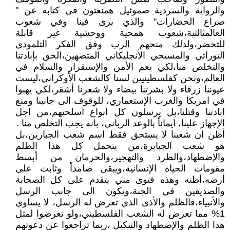
والرواية والسردية صموئيل همنغتون في كتابه عن "
صراع الحضارات" والذي يرى فينا وفي شعوب
العالمثالثية،شعوب همجية ووحشية غير قابلة
للتحضر،ولذلك منحهم الرب وفق الفكر التلمودي
التوراتي والمسيحي الأنجليكاني المتصهين،الحق بإبادتنا
والتخلص منا،لكي يعم الأمن والإستقرار والسلام في
العالم،ونحن كفلسطينيين لسنا كالشعب الأوكراني،ليست
عيوننا زرقاء ولا بشرتنا بيضاء ولا شعرنا أشقر،لكي يهبوا
في امريكا والغرب الإستعماري، للوقوف الى جانبنا ومنع
ابادتنا وقتلنا،بل يرسلون كل انواع اسلحتهم،من اجل
الإجهاز علينا، ايماناً بالوعد الرباني، بانه يجب التخلص منا .
أظن ان شعبنا لا يستحق فقط اسم شعب الجبارين،بل
هو شعب الجبابرة،من يتحمل كل هذا الظلم
والإضطهاد،والطرد والتهجير،والحرمان من أبسط
مقومات الحياة الإنسانية،ويبقى صامداً وثابت على
أرضه،أظنه وهذه فتوى مني يتقدم على كل الصحابة
والصديقين في الجنة،ويكون الى جانب الرسل
والأنبياء،فالظلم والأذى الذي تعرض له الرسل، لا يساوي
1% مما تعرض له الشعب الفلسطيني،ولو تعرضوا لمثل
هذا الظلم والإضطهاد والتنكيل ،ربما تراجعوا عن دعوتهم