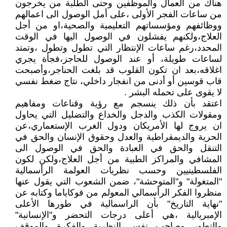
هناك من العمال والموظفين وحتى الطلبة من يخرجون
من ساعات الفجر الأولى ،على أمل الوصول الى اعمالهم
ووظائفهم ومؤسساتهم التعليمية والصحية،او من أجل
العلاج،ولكنهم يفشلون في الوصول اليها في الوقت
المحدد،رغم ساعات الإنتظار التي تطول وتطول ،وتمتد
لساعات طويلة، أو عند الوصول للحاجز،فجأة يجري
اغلاقه،بعد ان تكون القلوب قد بلغت الحناجر،وأصبحت
قاب قوسين أو أدنى من انفجار داخلي، نتاج ضغط نفسي
لا يقوى على تحمله البشر .
اعتقد بأن ذلك ينسجم مع رؤية وقناعات ومفاهيم
ومقولات الكذب والدجل والخداع والتضليل التي يحاول
ان يروج لها الأمريكان ودول الغرب الإستعماري،عن
الحرية والديمقراطية والعدل وحقوق الإنسان والحق في
التنقل والحق في العبادة والحق في الوصول الى
المشافي والمراكز الطبية من أجل العلاج،ولكن لكون
الفلسطينيين وحسب نظريات العولمة الرأسمالية
"المتغولة" و"المتوحشة"، ضمن الشعوب التي يقول عنها
منظروا الفكر الرأسمالي المعولم من فوكاياما وكتابه عن
"نهاية التاريخ" بأن الراسمالية في طورها الأعلى
الإمبريالية ،هي أعلى درجات التحضر و"الإنسانية"
والتطور وصاحب نفس النظرية والفكرة والموقف