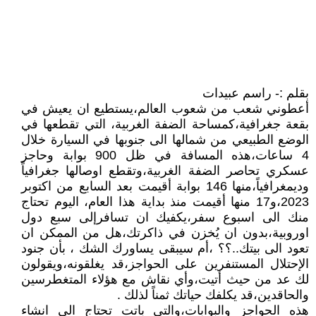
بقلم :- راسم عبيدات
أعطوني شعب من شعوب العالم،يستطيع ان يعيش في
بقعة جغرافية،كمساحة الضفة الغربية، التي تقطعها في
الوضع الطبيعي من شمالها الى جنوبها في السيارة خلال
4 ساعات،هذه المسافة في ظل 900 بوابة وحاجز
عسكري تحاصر الضفة الغربية،وتقطع اوصالها جغرافياً
وديمغرافياً،منها 146 بوابة أقيمت بعد السابع من اكتوبر
2023،و17 منها أقيمت منذ بداية هذا العام، اليوم تحتاج
منك الى اسبوع سفر،يكفيك ان تسافرإلى سبع دول
اوروبية،بدون ان يُخزن في ذاكرتك،هل من الممكن ان
تعود الى بيتك..؟؟ ،أم سيبقى يساورك الشك ، بأن جنود
الإحتلال المستنفرين على الحواجز،قد يغلقونه،ويقولون
لك عد من حيث أتيت،وأي نقاش مع هؤلاء المتغطرسين
والحاقدين،قد يكلفك حياتك ثمناً لذلك .
هذه الحواجز والبوابات،والتي باتت تحتاج الى انشاء