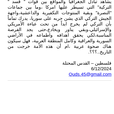
يشاهد تبادل الجغرافيا والمواقع بين قوات " قسد "
التركية" التي تسيطر عليها امركا ،وما بين جماعات
"النصرة" وبقية المنتوجات التكفيرية والداعشية،واجهة
الجيش التركي الذي يشن حربه على سوريا، يدرك تماماً
بأن التركي لم يخرج ابداً من تحت عباءة الأمريكي
والإسرائيلي،وبقي يناور ويخادع،حتى يجد الفرصة
المناسبة،لكي يحقق اهدافه واطماعه في الأراضي
السورية والعراقية وكامل المنطقة العربية، فهل سيكون
هناك صحوة عربية ،ام أن هذه الأمة خرجت من
التاريخ..؟؟؟.
فلسطين – القدس المحتلة
6/12/2024
Quds.45@gmail.com