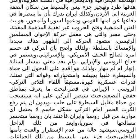
الهندسة الجغرافية والديمغرافية في الضفة الغربية،والتي
هدفها طرد وتهجير جزء ليس بالبسيط من سكان الضفة
الغربية الى الأردن،وكذلك ايران تدرك بأن ما ينتظرها في
دفاعها عن امنها القومي ودعمها لسوريا وللمحور، هو بث
الفتن المذهبية وفتح الحروب عبر تغذية المذهبية المقيتة،
وحتى مصر والتي هي معقل حركة الإخوان المسلمين
الرئيسي، ستعود الحركة الى الظهور هناك مجدداً
والإمساك بالسلطة ،ولذلك واضح بان التركي قد حسم
امره لصالح الحلف الأمريكي- والإسرائيلي،ويستمر في
خداع الروسي والإيراني ،ولم يعد معني بمسار استانة
،إنهار ام لم ينهار ،ولذلك هو اقدم على الدخول الى حماة
والسيطرة عليها بجيشه واستخباراته وقواته التي تمتلك
قدرات عسكرية كبيرة،مستبقاً اللقاء الثلاثي التركي-
الروسي - الإيراني في قطر،لبحث ما يعرف بمناطق
خفض التصعيد،حيث سيصر التركي على انه سينسحب
من حماة مقابل السيطرة على حلب ،وبدون ان يتم رفع
الكرت الحمر امام التركي بشكل حاسم لا يحتمل اي
مواربة من قبل روسيا وايران،فأعتقد بان روسيا ستخسر
مصالحها في سوريا،وابعد من ذلك الداخل
الروسي،سيشهد حالة من عدم الإستقرار والعبث بأمنها
الداخلي،حيث جزء ليس بالبسيط من تلك الجماعات