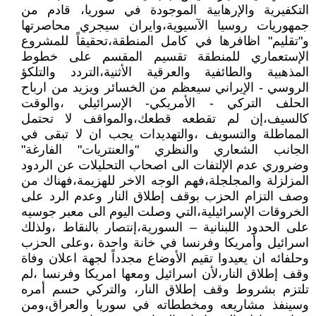
التكفيرية والإرهابية الموجودة في سوريا، قادم من
جمهوريات روسيا الآسيوية،وايران سيجري محاصرتها
و"تقليم" اظافرها في كامل المنطقة،تحقيقاً للمشروع
الإستعماري للمنطقة تقسيم المقسم على خطوط
المذهبية والطائفية والعرقية الأثنية،التردد والتلكؤ
الروسي - الإيراني سيعظم من الخسائر ويزيد من ارباح
الحلف التركي - الأمريكي- الإسرائيلي ،والوقت
كالسيف،إن لم تقطعه قطعك،والمواقف لا تحتمل
المماطلة والتسويف ،والتهديدات يجب ان لا تبقى في
الجانب الشعاري والنظري "والعنتريات" الفارغة"
وضروري عدم الإلتفات الى اصحاب التحليلات عن الردود
المزلزلة والمجلجلة،فهم الوجه الاخر للهزيمة،فهناك من
وصف التزام الحزب بوقف إطلاق النار وعدم الرد على
الخروقات الإسرائيلية،التي وصلت اليوم الى معبر جوسيه
على الحدود اللبنانية – السورية،إنتصار بالنقاط ،ولذلك
اسرائيل وأمريكا وفرنسا في خانة واحدة ،وعلى الحزب
وحلفائه ان يعيدوا تقيم الأوضاع مجدداً لجهة اعلان وفاة
وقف إطلاق النار،لأن اسرائيل ومعها امريكا وفرنسا ،لم
تلتزم بشروط وقف إطلاق النار، والتركي حسم أمره
وسينفذ مشاريعه ومخططاته في سوريا والعراق،ومن