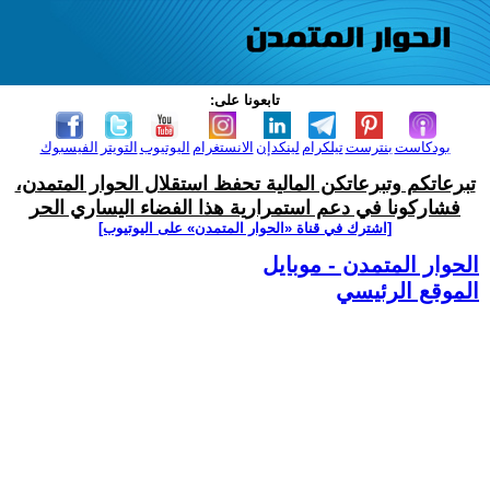
تابعونا على:
بودكاست
بنترست
تيلكرام
لينكدإن
الانستغرام
اليوتيوب
التويتر
الفيسبوك
تبرعاتكم وتبرعاتكن المالية تحفظ استقلال الحوار المتمدن،
فشاركونا في دعم استمرارية هذا الفضاء اليساري الحر
[اشترك في قناة ‫«الحوار المتمدن» على اليوتيوب]
الحوار المتمدن - موبايل
الموقع الرئيسي