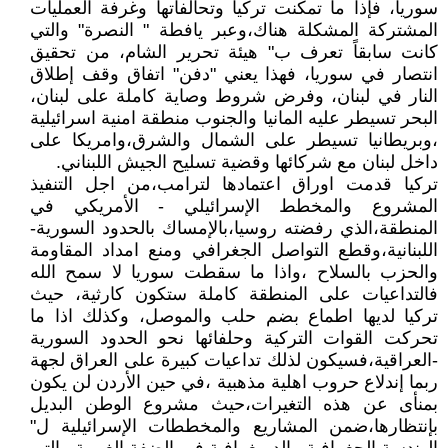
سوريا، فإذا ما تمكنت تركيا وتحالفاتها وغرفة العمليات
المشتركة المشكلة هناك،وعبر يافطة " النصرة" والتي
كانت سابقاً تعرف ب" هيئة تحرير الشام، من تحقيق
انتصار في سوريا، فهذا يعني "دفن" اتفاق وقف إطلاق
النار في لبنان، وفرض شروط وصاية كاملة على لبنان،
البحر تسيطر عليه المانيا والجنوب منطقة امنية اسرائيلية
،وبريطانيا تسيطر على الشمال والشرق،وامريكا على
داخل لبنان مع شركائها وقضية تسليح الجيش اللبناني.
تركيا قدمت اوراق اعتمادها لترامب،من اجل التنفيذ
المشروع والمخطط الإسرائيلي - الأمريكي في
المنطقة،الذي رفضته روسيا،بالإمساك بالحدود السورية-
اللبنانية،وقطع التواصل الجغرافي ومنع امداد المقاومة
والحزب بالسلاح ،واذا ما سقطت سوريا لا سمح الله
فالتداعيات على المنطقة كاملة ستكون كارثية، حيث
تركيا لديها اطماع بضم حلب والموصل، وكذلك اذا ما
تحركت القوات التركية وحلفائها نحو الحدود السورية
-العراقية،فسيكون لذلك تداعيات كبيرة على العراق لجهة
ربما إندلاع حروب اهلية مذهبية ،في حين الأردن لن يكون
بمنأى عن هذه التغيرات،حيث مشروع الوطن البديل
بإنتظارها،ضمن المشاريع والمخططات الإسرائيلية ل"