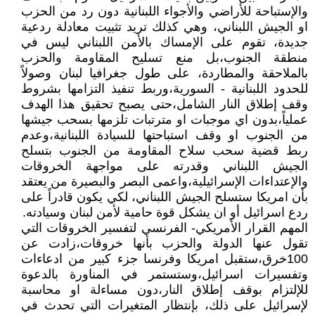
والإستباحة للأراضي والأجواء اللبنانية دون رد من الحزب
او الجيش اللبناني، وهي كذلك تريد تثبيت معادلة ردعية
جديدة، تقوم على الإمساك بالأمن اللبناني ليس في
منطقة الجنوب،بل منع تسليح المقاومة والحزب
بالملاحقة والمطاردة، على طول جغرافيا لبنان وصولاً
للحدود اللبنانية - السورية،وربط تنفيذ التزامها بشروط
وقف إطلاق النار الشامل،حتى يصبح تحقيق هذا الهدف
عملياً،بدون اي موجبات او مترتبات تلزمها بسحب جيشها
من الجنوب او وقف استباحتها للسيادة اللبنانية،وعدم
ربط قضية سحب سلاح المقاومة من الجنوب بتسلح
الجيش اللبناني وقدرته على مواجهة الخروقات
والإعتداءات الإسرائيلية،واعمى البصر والبصيرة من يعتقد
بأن امريكا ستسلح الجيش اللبناني، لكي يكون قادراً على
ردع اسرائيل أو ان يشكل قوة حامية لأمن لبنان وسيادته.
المهم القرار الأمريكي- الفرنسي لتفسير الخروقات التي
تقول عنها الدولة والحزب بأنها خروقات،زادت عن
100خرق،ستقبل امريكا وفرنسا جزء كبير من ادعاءات
وتفسيرات اسرائيل،وستستمر في المناورة بالدعوة
للإلتزام بوقف إطلاق النار،دون مساءلة او محاسبة
لإسرائيل على ذلك، بإنتظار المتغيرات التي تحدث في