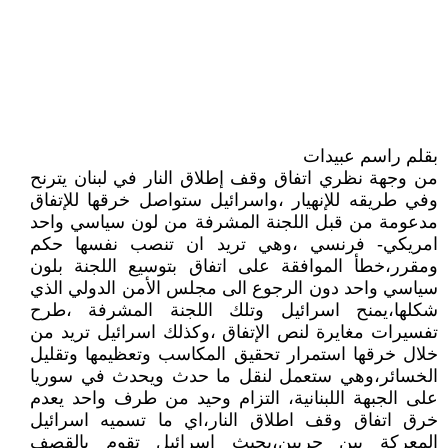
بقلم راسم عبيدات
من وجهة نظري اتفاق وقف إطلاق النار في لبنان يترنح
وفي طريقه للإنهيار ،واسرائيل ستواصل خرقها للإتفاق
مدعومة من قبل اللجنة المشرفة من لون سياسي واحد
امريكي- فرنسي ،وهي تريد ان تنصب نفسها حكم
ومقرر،خطأ الموافقة على اتفاق بتوسيع اللجنة بلون
سياسي واحد دون الرجوع الى مجلس الأمن الدولي الذي
شكلها،يمنح اسرائيل وتلك اللجنة المشرفة ،طرح
تفسيرات مغايرة لنص الإتفاق ،وكذلك اسرائيل تريد من
خلال خرقها استمرار تحقيق المكاسب وتعظيمها وتقليل
الخسائر،وهي ستعمل لنقل ما حدث ويحدث في سوريا
على الجبهة اللبنانية، التزام وحيد من طرف واحد يعدم
خرق اتفاق وقف اطلاق النار،اي ما تسميه اسرائيل
المعركة بين حربين،بحيث اسرائيل تقوم بالقصف