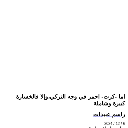
اما -كرت- احمر في وجه التركي،وإلا فالخسارة
كبيرة وشاملة
راسم عبيدات
2024 / 12 / 6