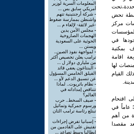
المعلومات السرية لوزير
حددة،تحت
أمريكي سابق بس ...
-
شركة أرجنتينية تتهم
نشطة تحض
واشنطن بممارسة ضغوط
سات مركز
-غير لائقة- لإلغاء م ...
-
مجلس الأمن يدين
 المؤسسات
الهجمات الصاروخية
جودها في
الحوثية على السعودية
ويستن ...
 بمكتبة
-
لمواجهة نفوذ الصين..
يعة اقامة
ترامب يعلن تخصيص أكثر
من ملياري دولار ل ...
نصات لها
-
البنتاغون يعفي قائد
لك القيام
الفيلق الخامس المسؤول
عن تنسيق الدعم لأو ...
ينة.
-
نظام باتريوت.. لماذا
تتناقص إمداداته في
العالم؟
ل المكتبات ،حيث أقدمت يوم الأحد 9/2/2025 على اقتحام
-
صيف السخط.. حرب
ورسوم جمركية وتماثيل
المكتبة العلمية في شارع صلاح الدين،تلك المكتبة التي افتتحت قبل 38 عاماً في
تبتلع رئاسة ترامب الثان
ة من أهم
...
-
إسبانيا تفرض إجراءات
د مقصدا
تفتيش على القادمين من
إيطاليا وسط تصاعد ...