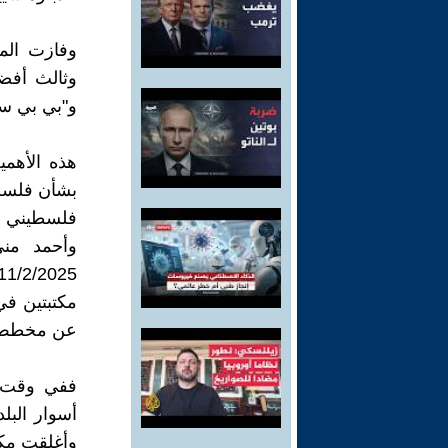
وثالث أفض
و"بي بي س
هذه الأهمي
بشأن فلسطي
فلسطيني في
وأحمد منى
مكتبتين في
عن مخطط اح
ففي وقت س
أسوار البل
وأغلقت مك