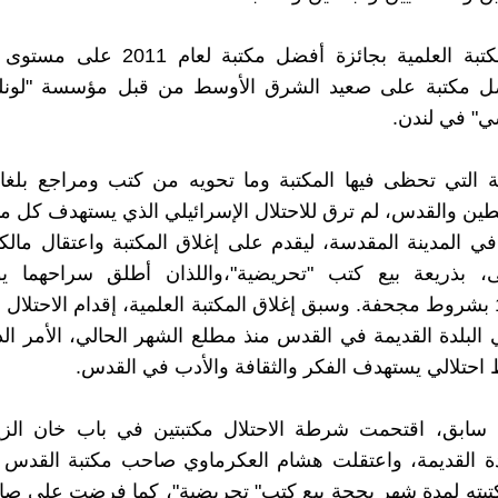
وفازت المكتبة العلمية بجائزة أفضل مكتبة 
ل مكتبة على صعيد الشرق الأوسط من قبل مؤسسة "لونلي
ي" في لندن.
ة التي تحظى فيها المكتبة وما تحويه من كتب ومراجع بلغا
ن والقدس، لم ترق للاحتلال الإسرائيلي الذي يستهدف كل م
 المدينة المقدسة، ليقدم على إغلاق المكتبة واعتقال مالك
، بذريعة بيع كتب "تحريضية"،واللذان أطلق سراحهما يوم 
11/2/2025 بشروط مجحفة. وسبق إغلاق المكتبة العلمية، إقدام الاحتلال
 البلدة القديمة في القدس منذ مطلع الشهر الحالي، الأمر 
تلالي يستهدف الفكر والثقافة والأدب في القدس.
ابق، اقتحمت شرطة الاحتلال مكتبتين في باب خان الز
دة القديمة، واعتقلت هشام العكرماوي صاحب مكتبة القدس ل
تبته لمدة شهر بحجة بيع كتب" تحريضية"، كما فرضت على صا