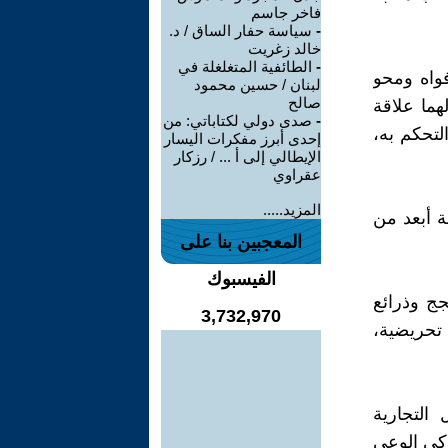
فاخر جاسم
-
سياسة حفار الساق / د.
خالد زغريت
-
الطائفية المتغلغلة في
فواه ومحو
لبنان / حسين محمود
صالح
هما علاقة
-
صدى دولي لكتاباتي: من
لتحكم به،
إحدى أبرز مفكرات اليسار
الإيطالي إلى أ ... / رزكار
عقراوي
المزيد.....
ة أبعد من
المعجبين بنا على
الفيسبوك
ج وذرائع
3,732,970
 تحريضية،
التجارية
 كي الوعي