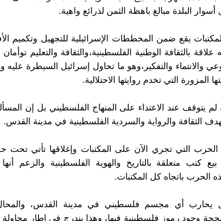
سوار البلدة مبالغ باهظة الثمن لذرائع واهية.
لمكتبات يقع ضمن المخططات الإسرائيلية للتجهيل وتكميم الأ
لاقة بالثقافة الوطنية الفلسطينية،والثقافة والتعليم توأمان ل
عي والانتماء والتفكير،وهو ما تحاول إسرائيل السيطرة عليه وا
ها المزورة التي تخدم روايتها الاحتلالية.
 لم يتوقف عند الاعتداء على المنهاج الفلسطيني بل إن المسأل
دف الثقافة والرواية والسردية الفلسطينية في مدينة القدس.
لحرب التي تجري الآن على المكتبات وإغلاقها تأتي تحت حج
يع كتب متعلقة بالتاريخ والهوية الفلسطينية والزعم أنها
ه الحرب باتجاه كل المكتبات.
ال يحارب أي مجسم فلسطيني في مدينة القدس، والمحال 
جة وجود رموز فلسطينية فيها، وهذا يندرج في إطار محاولة