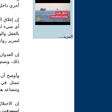
أخرى داخل أ
إن إغلاق ا
أي شيء له ع
بالعقل والو
المزيد.....
لتمرير روايت
إن العدوان
ذلك، وتسته
وأوضح أن ا
تتمثل في ب
وتتصاعد هذ
إن الاحتل
استهدفت بح