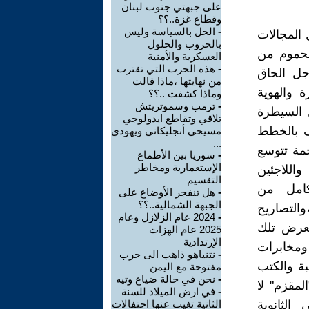
على جبهتي جنوب لبنان
وقطاع غزة..؟؟
-
الحل بالسياسة وليس
المجالات
بالحروب والحلول
محموم من
العسكرية والأمنية
-
هذه الحرب التي تقترب
جل الحاق
من نهايتها ،ماذا قالت
 والهوية
وماذا كشفت ..؟؟
-
ترمب وسموتريتش
 السيطرة
تلاقي وتقاطع ايدولوجي
رف بالخطط
مسيحي أنجليكاني ويهودي
...
 2023 و 2024 -2028،حيث الهجمة تتوسع
-
سوريا بين الأطماع
الإستعمارية ومخاطر
واللاجئين
التقسيم
كامل من
-
هل تنفجر الأوضاع على
الجبهة الشمالية..؟؟
والتصاريح
-
2024 عام الزلازل وعام
تعرض تلك
2025 عام الهزات
الإرتدادية
ومخابرات
-
نتنياهو ذاهب الى حرب
ة والكتب
مفتوحة مع اليمن
-
نحن في حالة ضياع وتيه
لمقزم" لا
-
في ارض الميلاد للسنة
الثانوية
الثانية تغيب عنها احتفالات