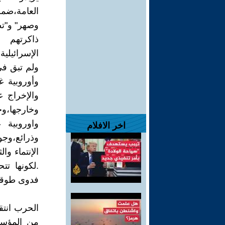
العامة،ضم
وصهر" و"ت
ذاكرتهم 
الإسرائيلي
ولم تبق في
وأوروبية غ
والإخراج 
وخارجها،و
واوروبية 
اخر الافلام
وذرائع،وجو
الإنتماء وا
.لكونها ت
فدوى طوقا
الحرب انتق
من المؤسس