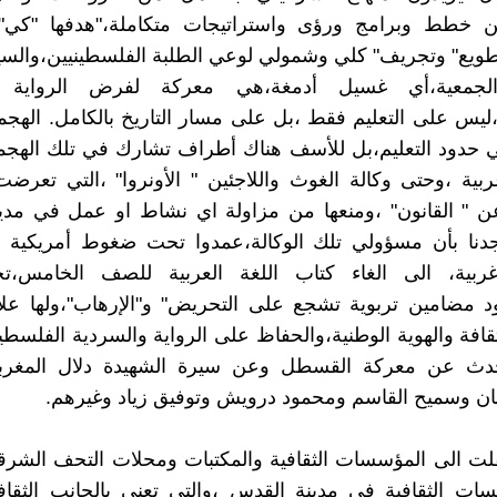
ن خطط وبرامج ورؤى واستراتيجات متكاملة،"هدفها "كي" 
طويع" وتجريف" كلي وشمولي لوعي الطلبة الفلسطينيين،والس
الجمعية،أي غسيل أدمغة،هي معركة لفرض الرواية و
ة،ليس على التعليم فقط ،بل على مسار التاريخ بالكامل. اله
 حدود التعليم،بل للأسف هناك أطراف تشارك في تلك الهجمة
ربية ،وحتى وكالة الغوث واللاجئين " الأونروا" ،التي تع
عن " القانون" ،ومنعها من مزاولة اي نشاط او عمل في مدي
جدنا بأن مسؤولي تلك الوكالة،عمدوا تحت ضغوط أمريكية وا
غربية، الى الغاء كتاب اللغة العربية للصف الخامس
د مضامين تربوية تشجع على التحريض" و"الإرهاب"،ولها علا
لثقافة والهوية الوطنية،والحفاظ على الرواية والسردية الفلسطين
تحدث عن معركة القسطل وعن سيرة الشهيدة دلال المغرب
ن وسميح القاسم ومحمود درويش وتوفيق زياد وغيرهم.
لت الى المؤسسات الثقافية والمكتبات ومحلات التحف الشرقي
ات الثقافية في مدينة القدس ،والتي تعنى بالجانب الثقاف