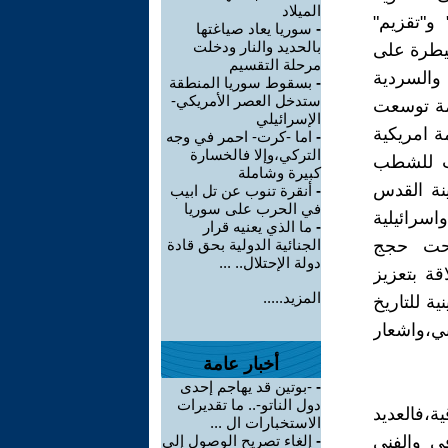
الميلاد
و"تقزيم"
-
سوريا يعاد صياغتها
بالحديد والنار ودخلت
يطرة على
مرحلة التقسيم
السردية
-
بسقوط سوريا المنطقة
ستدخل العصر الأمريكي-
جمة توسعت
الإسرائيلي
 امريكية
-
اما -كرت- احمر في وجه
التركي،وإلا فالخسارة
رضت للشطب
كبيرة وشاملة
نة القدس
-
أنقرة تنوب عن تل ابيب
في الحرب على سوريا
سرائيلية
-
ما الذي يعنيه قرار
،تحت حجج
الجنائية الدولية بحق قادة
دولة الإحتلال.. ...
قة بتعزيز
المزيد.....
ية للتاريخ
ي،واشعار
أخبار عامة
-
-بوتين قد يهاجم إحدى
دول الناتو-.. ما تقديرات
ة،فالعديد
الاستخبارات ال ...
ي والفني
-
إلغاء تصريح الوصول إلى