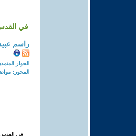
في القدس:
راسم عبيد
الحوار المتمدن-العدد: 8253 - 25
المحور: مواض
في القدس:-