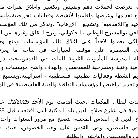
، تعرضت لحملات دهم وتفتيش وتكسير واغلاق لفترات م
ع تقديمها وعرضها واقامتها لأنشطة وفعاليات تحريضية،وأ
هية و"اللاسامية" وتشجع " الإرهاب" ،ونذكر من تلك المؤس
افي ،والمسرح الوطني - الحكواتي- وبرج اللقلق وغيرها من
لكي يعملوا لاحقاً على اغلاق تلك المؤسسات ومنع و
جرى السيطرة على موقف السيارات في ساحة ما يعرف
بالة المدرسة المأمونية الثانوية للبنات في القدس،تحت ذر
فية وفنية ومسرحية للمقدسيين، والهدف واضح مؤسسات وم
يم انشطة وفعاليات تطبيعية فلسطينية - اسرائيلية،ويستتبع ذ
ع تجديد تراخيص المؤسسات الثقافية والفنية الفلسطينية في المد
الهجمة امتدت لتطا
 الدين في القدس المحتلة، لتصبح مع مرور السنوات واحد
 في فلسطين، وفي القدس على وجه الخصوص، حيث تع
ن والصحفيين والباحثين والطلبة.