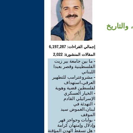
والتاريخ
إجمالي القراءات: 6,197,287
المقالات المنشورة: 2,022
-
ما بين جامعة بير زيت
الفلسطينية وقصر بعبدا
اللبناني
-
مشروعترامب للتطهير
العرقي،استهداف
لفلسطين قضية وهوية
-
الخيار العسكري
الإسرائيلي القادم
-
التهدئة في
لبنان،الغموض سيد
الموقف
-
بوابات وحواجز قهر
وإذلال وإمتهان كرامة
-
هل تسقط الهدن المؤقتة