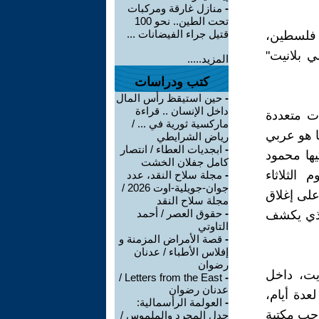
-
منازل غارقة ومركبات
تحت الطين.. نحو 100
قتيل جراء الفيضانات ...
لعام 2011 على مستوى فلسطين،
 بلانيت"
المزيد.....
كتب ودراسات
-
حين استيقظ رأس المال
داخل الإنسان .. قراءة
ت متعددة
ماركسية ثورية في ... /
ا هو عربي
رياض الشرايطي
-
ابجديات العطاء / انتصار
يها محمود
كامل جفلان الخشت
الثلاثاء
-
مجلة سلاح النقد، عدد
جوان-جويلية-اوت 2026 /
 على إغلاق
مجلة سلاح النقد
-
حقوق العصر / أحمد
الذي يكشف
التاوتي
-
قصة الأمراض المزمنة و
إفلاس الأطباء / عدنان
رضوان
يت، داخل
Letters from the East /
-
عدنان رضوان
عدة أيام،
-
العولمة الرأسمالية:
حب مكتبة
جدل المجرد والملموس /