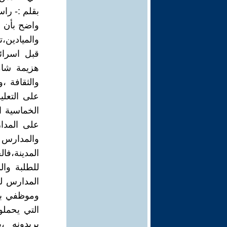
بقلم :- را
واضح بأن ا
والميادين،
قبل اسرائ
هزيمة شام
والثقافة 
على التعلي
على المدار
والمدارس
المدينة،فا
للطلبة وا
المدارس ل
وموظفي بل
التي يحملو
يريدونه ،