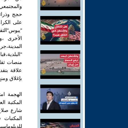
والمجتمعي
حجج وذرائ
على الكرا
"يبوس"الثق
الأخرى ،و
المدينة،
"البلدية،ق
منصات ثقا
علاقة بتقد
بإغلاق ومن
شارع صلاح
المكتبات
للدبلوماسيي