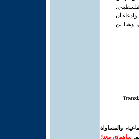
لفلسطيني،
وادعاء أن
 وهذا لن
Transl
اعية، والمساواة
م.
ساهم/ي معنا!