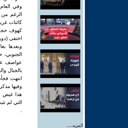
الرغم من 
كائنات غري
كهوف حجري
اختفى (دور
الجنوبي، 
عواصف عني
بالجبال وا
انتهت فجأة
وفيها مذكر
هذا غيض م
التي لم تث
.
المزيد.....