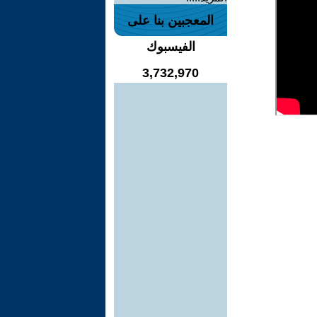
المعجبين بنا على
الفيسبوك
3,732,970