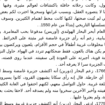
ل، وكانت رحلاته حافلة باكتشافات لعوالم مثيرة، وفيها م
ا لا يتصوره العقل، وبسبب غرابتها وسحرها اخترت لكم بعض
تي لم تُثبت صحتها، لكنها كانت محط اهتمام الكثيرين. وسوف
لها التاريخي إبتداءً من عام 1550. .
عام أبحر البحار الهولندي (أوريس) مدفوعا بحب المغامرة.
ضبابية، زعم أنه رأى جزيرة غامضة غير مثبتة على الخرائط. 
 مخلوقات غريبة أطفالاً في حجم الأقزام، يلعبون ويركضون بي
لم يكن هناك بالغون، فقط ضحكاتهم تتردد في الهواء. حاول الن
 قوية، أجبرته على العودة إلى سفينته. عندما روى قصته، 
الجزيرة سرا لا يعرفه أحد. .
وفي عام 1766، زعم البحار (دورين) أنه اكتشف جزيرة غامضة وسط
ي خارطة. قال إنه رأى سكانا يشبهون القرود، كانوا يسيرو
غة غريبة. حاول التواصل معهم، لكنهم اختفوا في الغابة الكثيف
ينته وأخبر الآخرين سخروا منه ولم يصدقه أحد. لاحقا بحثت ب
 ولم يعثروا عليها. .
وفي عام 1775، ادعى البحار (درين) أنه اكتشف جزيرة غريبة وسط 