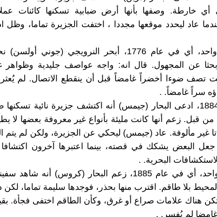
أي خارطة. وصفها بأنها أرض ضبابية تسكنها كائنات عملا
دما عاد ليحدد موقعها مجددا ، اختفت الجزيرة تماما، وظل اد
وبعد عام واحد، أي في عام 1776، أبحر النرويجي (جوني أو
بحثا عن المجهول. قال انه: واجه عواصف جليدية وظواهر غر
ت تصف ضوءا أخضراً غامضاً قبل أن ينقطع الاتصال. لم يُعثر عل
ه سراً غامضاً. .
وفي عام 1884، ادعى البحار (جيمس) أنه اكتشف جزيرة نائية تسكنها
 من قبل. زعم أنها كانت مليئة بأنواع غير معروفة بعضها لا يط
ا غير مألوفة. عاد (جيمس) ليحكي عن الجزيرة، ولكن لم يتم الع
 جعل البعض يشكك في قصته، بينما اعتبرها آخرون اكتشافا 
لاستكشافات البحرية. .
وبعد عام واحد، أي في عام 1885، زعم البحار (كروس) أنه شا
محيط بلا طاقم. اقترب منها بحذر، فوجدها سليمة تماما، لكن د
 تكن هناك علامات صراع أو غرق، وكأن الطاقم اختفى فجأة. بقي
غامضا لم يُفسر. .