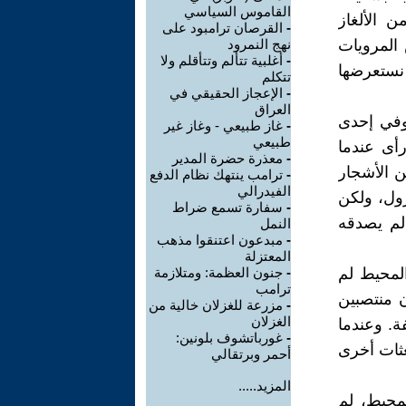
القاموس السياسي
ن الألغاز
-
القرصان ترامبود على
 المرويات
نهج النمرود
-
أغلبية تتألم وتتأقلم ولا
 نستعرضها
تتكلم
-
الإعجاز الحقيقي في
العراق
 وفي إحدى
-
غاز طبيعي - وغاز غير
طبيعي
رأى عندما
-
معذرة حضرة المدير
ن الأشجار
-
ترامب ينتهك نظام الدفع
الفيدرالي
زول، ولكن
-
سفارة تسمع ضراط
لم يصدقه
النمل
-
مبدعون اعتنقوا مذهب
المعتزلة
 المحيط لم
-
جنون العظمة: ومتلازمة
ترامب
ن منتصبين
-
مزرعة للغزلان خالية من
الغزلان
ة. وعندما
-
غورباتشوف بلونين:
عثات أخرى
أحمر وبرتقالي
المزيد.....
المحيط، لم