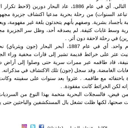
وفي العام التالي. أي في عام 1886، عاد البحار دورين (لاحظ
تباعد السنوات) من رحلة بحرية مدعيا اكتشاف جزيرة مجهول
بة بأجساد بشرية. وصفهم بأنهم يتحدثون بلغة غير مفهومة، و
ة وسط غابات كثيفة. لم يصدقه أحد، وظل سر الجزيرة مجهول
ين) في رحلة لاحقة دون أثر. .
وبعدها بعام واحد. أي في عام 1887، أبحر البحار (جون وي
حيث عثر على خرائط قديمة تشير إلى قارات مخفية وراء الج
فة، قاد طاقمه عبر ممرات سرية حتى وصلوا إلى أراض داف
لغابات الغامضة. وقد سجل (جون) تلك الاكتشاف في مذكراته. 
 باختفائه مع طاقمه. . عثروا بعد سنوات على سفينته وكان
اته لكن الخرائط كانت مفقودة. .
ن فيض، فالسجلات البحرية متخمة بهذا النوع من السرديات
بت صحتها، لكنها ظلت تشغل بال المستكشفين والباحثين حتى يوم
#كاظم_فنجان_الحمامي (هاشتاغ)