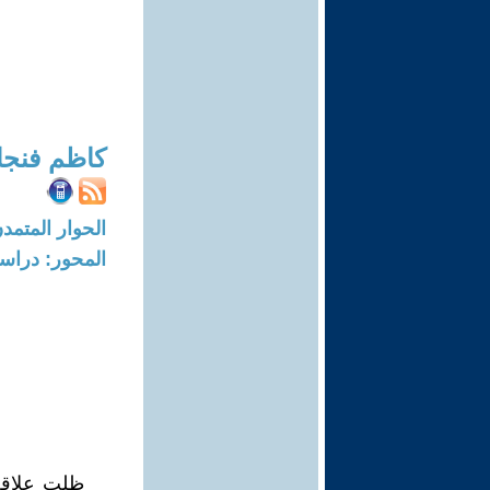
كاظم فنجا
الحوار المتمدن-العدد: 8258 - 25
المحور: دراسا
ظلت علاقة 