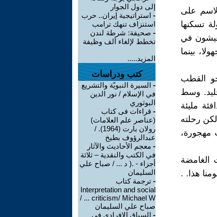
إلى دول الجوار
 تكرار الاسم على
-
استراتيجية إيران.. حرب
ة تسكنها
استنزاف تنهك ترامب
-
صحيفة: شرطة لندن
يعيشون في
تخطط لإلغاء ألف وظيفة
ا، بينما
المزيد.....
كتب ودراسات
ثرباي) نحو القطب
-
السيرة النبويّة والتشريع
ليد. وسط
في الإسلام / نور الدين
البوثوري
ئة مليئة
-
قراءات فى كتاب
لكن رحلته
(عناصر علم العلامات)
رولان بارت (1964). /
ت مهجورة،
عبدالرؤوف بطيخ
-
معجم الأحاديث والآثار
في الكتب والنقدية – ثلاثة
 الغامضة
أجزاء - .( د ... / صباح علي
السليمان
نا هذا. .
-
ترجمة كتاب
Interpretation and social
criticism/ Michael W ... /
صباح علي السليمان
-
السياق الافرادي في