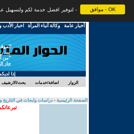
موافق - OK
لتوفير افضل خدمة لكم ولتسهيل عملي
أخبار عامة
-
وكالة أنباء المرأة
-
اخبار الأدب و
الموقع
يسارية
"من أج
حاز ال
إذا لديك
الزوار
اضافة/خدمات
بحث/الارشيف
الصفحة الرئيسية
-
دراسات وابحاث في التاريخ و
تبرعاتكم