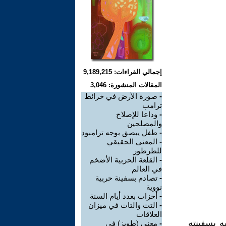
إجمالي القراءات: 9,189,215
المقالات المنشورة: 3,046
-
صورة الأرض في خرائط
ترامب
-
وداعا للإصلاح
والمصلحين
-
طفل يبصق بوجه ترامبود
-
المعنى الحقيقي
للطرطور
-
القلعة الحربية الأضخم
في العالم
-
تصادم بسفينة حربية
نووية
-
أحزاب بعدد أيام السنة
-
التت والتات في ميزان
العلاقات
ه بسفينته
-
معنى (طوبز) في