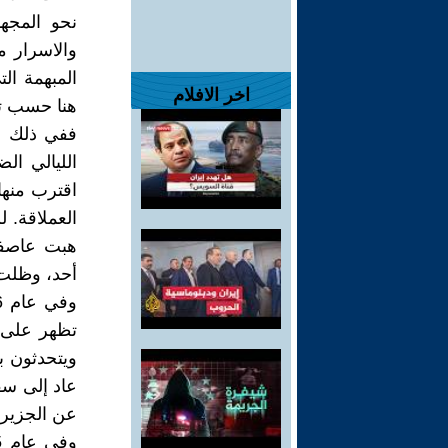
نحو المجهو
والاسرار م
المبهمة ال
اخر الافلام
هنا حسب تسلس
ففي ذلك ال
الليالي ال
اقترب منها
العملاقة. 
هبت عاصفة
أحد، وظلت 
تظهر على أ
ويتحدثون بل
عاد إلى سف
عن الجزيرة،