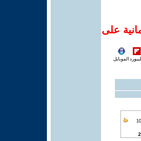
انية على
يبورد
الموبايل