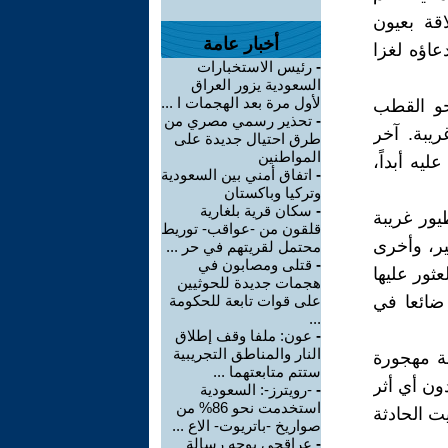
قة بعيون
أخبار عامة
عاؤه لغزا
-
رئيس الاستخبارات
السعودية يزور العراق
لأول مرة بعد الهجمات ا ...
لسن) نحو القطب
-
تحذير رسمي مصري من
يبة. آخر
طرق احتيال جديدة على
المواطنين
يه أبداً،
-
اتفاق أمني بين السعودية
وتركيا وباكستان
-
سكان قرية بلغارية
 طيور غريبة
قلقون من -عواقب- توريط
ير، وأخرى
محتمل لقريتهم في حر ...
-
قتلى ومصابون في
ثور عليها
هجمات جديدة للحوثيين
ضائعا في
على قوات تابعة للحكومة
...
-
عون: ملفا وقف إطلاق
النار والمناطق التجريبية
هد سفينة مهجورة
ستتم متابعتهما ...
ون أي أثر
-
-رويترز-: السعودية
استخدمت نحو 86% من
ت الحادثة
صواريخ -باتريوت- الاع ...
-
عراقجي يوجه رسالة