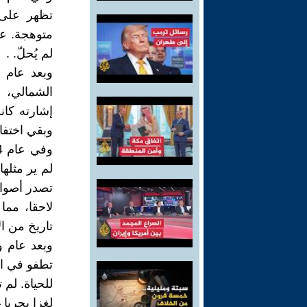
تظهر على 
متوهجة. عن
لم يُحلّ. .
الشمالي، 
إشارته كان
وبقي اختفاؤ
لم ير مثلها
تصدر أصوات
لاحقا، مما
تاريخ من ا
تطفو في ال
للحياة. لم
لغزا بحريا 