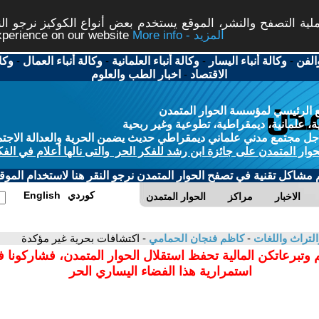
ة التصفح والنشر، الموقع يستخدم بعض أنواع الكوكيز نرجو النق
More info - المزيد
experience on our website
الفن
-
وكالة أنباء اليسار
-
وكالة أنباء العلمانية
-
وكالة أنباء العمال
-
وكا
الاقتصاد
-
اخبار الطب والعلوم
 الرئيسي لمؤسسة الحوار المتمدن
، علمانية، ديمقراطية، تطوعية وغير ربحية
ل مجتمع مدني علماني ديمقراطي حديث يضمن الحرية والعدالة الاجتم
حوار المتمدن على جائزة ابن رشد للفكر الحر والتى نالها أعلام في الفك
م مشاكل تقنية في تصفح الحوار المتمدن نرجو النقر هنا لاستخدام الموقع
كوردي
English
الاخبار
مراكز
الحوار المتمدن
التراث واللغات
-
كاظم فنجان الحمامي
- اكتشافات بحرية غير مؤكدة
 وتبرعاتكن المالية تحفظ استقلال الحوار المتمدن، فشاركونا 
استمرارية هذا الفضاء اليساري الحر