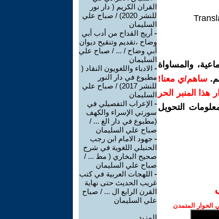
القران الكريم ( دار نور
للنشر 2020) / صباح علي
Transl
السليمان
-
أريج القداح من أدب أبي
وضاح ،تقديم وتنقيح ديوان
أبي وضاح / ... / صباح علي
السليمان
اعية، والمساواة
-
الادباء واللغويون النقاد (
مطبوع في دار النور
م.
ساهم/ي معنا!
للنشر 2017) / صباح علي
رار هذا المنبر الحر
السليمان
-
الإعراب التفصيلي في
معلومات التحويل
سورتي الإسراء والكهف
(مطبوع في دار الغ ... /
صباح علي السليمان
-
جهود الامام ابن رجب
الحنبلي اللغوية في شرح
صحيح البخاري ( مط ... /
صباح علي السليمان
-
اللهجات العربية في كتب
غريب الحديث حتى نهاية
القرن الرابع ال ... / صباح
علي السليمان
الحوار المتمدن
المزيد.....