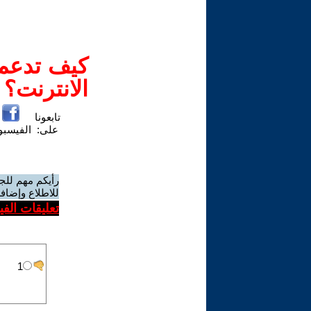
كيف تدعم-
الانترنت؟
تابعونا
على:
الفيسب
رأيكم مهم للج
للاطلاع وإضافة
تعليقات الف