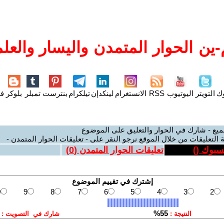
ين الحوار المتمدن واليسار والعلم
وك
التويتر
اليوتيوب
RSS
الانستغرام
لينكدإن
تيلكرام
بنترست
تمبلر
بلوكر
فل
ميع - شارك في الحوار والتعليق على الموضوع
 التعليقات من خلال الموقع نرجو النقر على - تعليقات الحوار المتمدن -
يسبوك (
)
تعليقات الحوار المتمدن (
0
)