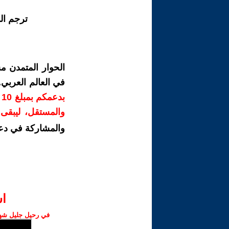
ترجم ال
الحوار المتمدن م
في العالم العربي
ب
والمستقل، ليبقى ص
والمشاركة في دع
ا‫
في رحيل جليل شهبا