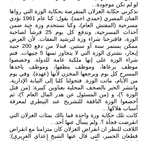
لو لم تكن موجودة. .
تذكرني حكاية الغزلان المنقرضة بحكاية الوزة التي رواها
الفنان المصري (حمدي احمد). يقول: كنا عام 1961 نؤدي
مسرحية (المفتش العام)، وكنا نستخدم وزة حية ضمن
أحداث المسرحية، وندفع كل يوم 25 قرشاً لصاحبة
الوزة، فاقترحنا شراء وزة لترشيد النفقات. لأن العرض
ممكن يستمر سنة أو سنتين. فبدلا من دفع 200 جنيه
إيجار، نشتري الوزة التي لا يتجاوز ثمنها 5 جنيهات. فتم
شراء الوزة على إنها ملكية عامة للدولة. وخصصوا
موظف يرعاها، وموظف ينظفها، وموظف ياخدها
المسرح كل يوم ويرجعها المخزن لأنها (عهدة). وفي يوم
من الأيام، ماتت الوزة. فتحولنا كلنا إلى النيابة الإدارية.
وانتشر الخبر بالصحف المحلية بعناوين كبيرة: (من قتل
الوزة ؟)، و (من المسئول عن هدر المال العام ؟)، ثم
أخضعوا الوزة النافقة للتشريح عند البيطري لمعرفة
أسباب هلاكها. .
كانت تلك حكاية وزة واحدة فما بالك بمئات الغزلان التي
انقرضت فجأة ؟. ولم يسأل عنها أحد. .
اللافت للنظر ان انقراض الغزلان كان متزامنا مع انقراض
قطعان الحمير، التي قال عنها الشيخ (عداي الغريري):