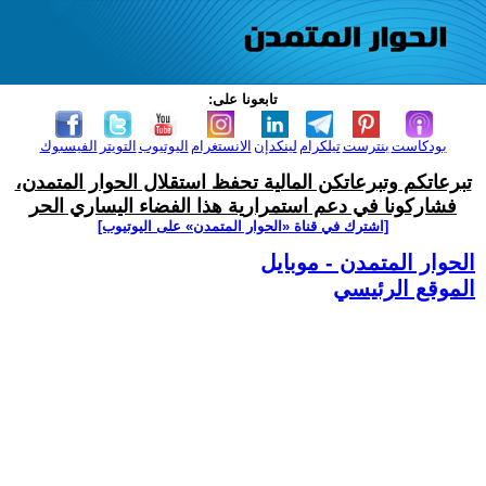
تابعونا على:
بودكاست
بنترست
تيلكرام
لينكدإن
الانستغرام
اليوتيوب
التويتر
الفيسبوك
تبرعاتكم وتبرعاتكن المالية تحفظ استقلال الحوار المتمدن،
فشاركونا في دعم استمرارية هذا الفضاء اليساري الحر
[اشترك في قناة ‫«الحوار المتمدن» على اليوتيوب]
الحوار المتمدن - موبايل
الموقع الرئيسي