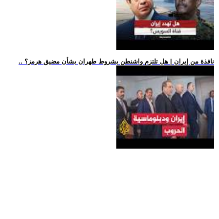
.. نافذة من إيران | هل تلتزم واشنطن بشروط طهران بشأن مضيق هرمز؟