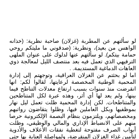
لو سألتهم عن المطربة (غزلان) صاحبة نظرية: (خذانه
الواهس من بعيد)، ونظرية: (صدقوني ما مليتكم روحي
حمامة بيتكم). لو سألتهم عنها لدلوك على عنوان الملهى
الترفيهي الذي تعمل فيه بعد منتصف الليل لمعالجة ذوي
العاهات الدماغية المستديمة. .
اما لو بحثتم عن الغزلان العراقية، وتوجهتم إلى إدارة
المحمية الوطنية المخصصة لرعايتها، لقالوا لكم: انها
انقرضت منذ سنوات بسبب ارتفاع معدلات التناطح فيما
بينها، ولم يعد لها أي أثر، وهذه عبرة لكل المتناطحين
والمتناطحات. لكن إدارة المحمية ظلت تعمل ليل نهار
بموظفيها وبكل العاملين فيها، وظلوا يتقاضون رواتبهم
ومخصصاتهم، ويلتزمون بنظام البصمة الإلكترونية حرصا
منهم على الانضباط الإداري والمالي والوظيفي، وظلت
أبواب الصرف مفتوحة لتغطية نفقات الأعلاف والأدوية
لتأمين غذاء الغزلان المنقرضة، ولمواصلة العناية بها حتى