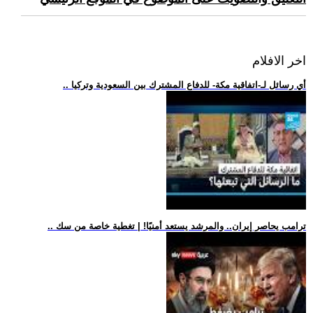
اخر الافلام
.. أي رسائل لـ-اتفاقية مكة- للدفاع المشترك بين السعودية وتركيا
.. ترامب يحاصر إيران.. والمرشد يستعد أمنيًا! | تغطية خاصة من سك