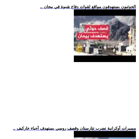
.. الحوثيون يستهدفون مواقع لقوات دفاع شبوة في بيحان
.. مسيرات أوكرانية تضرب تتارستان وقصف روسي يستهدف أحياء خاركيف