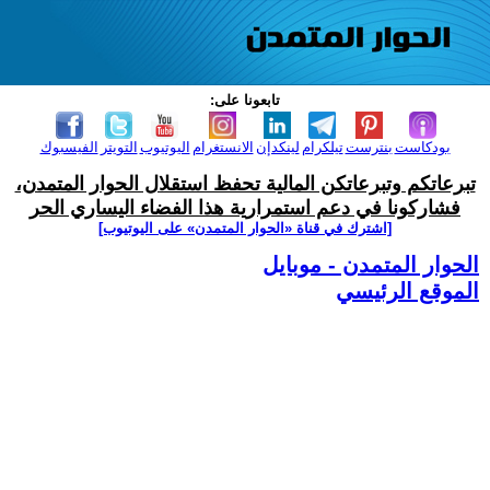
تابعونا على:
بودكاست
بنترست
تيلكرام
لينكدإن
الانستغرام
اليوتيوب
التويتر
الفيسبوك
تبرعاتكم وتبرعاتكن المالية تحفظ استقلال الحوار المتمدن،
فشاركونا في دعم استمرارية هذا الفضاء اليساري الحر
[اشترك في قناة ‫«الحوار المتمدن» على اليوتيوب]
الحوار المتمدن - موبايل
الموقع الرئيسي