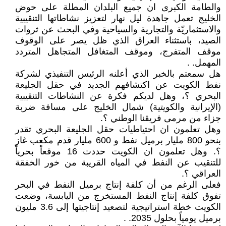
والطامة الكبرى ان جميع البلدان المطلة على حوض
الخليج تعمل جاهدة ليل نهار لتعزيز نشاطاتها التنقيبية
والاستثماريّة والتجارية والسياحية وفي البحث عن ثروات
الصيد، باستثناء العراق الذي ظل يصر على الوقوف
موقف المتفرج، وموقف المتغافل المتجاهل المتردد
المهمل. .
هل سمعتم بالخبر الذي أعلنه الرئيس التنفيذي لشركة
نفط الكويت عن اكتشافهم الجديد في حقل الجليعة
البحري ؟، وهل لديكم فكرة عن النشاطات التنقيبية
(الإيرانية والكويتية) شمال الخليج على مسافة ضربة
جزاء من مرمى فريقنا الوطني ؟.
وهل تعلمون ان احتياطيات حقل الجليعة البحري تقدر
بنحو 800 مليار برميل نفط و 600 مليار قدم مكعب غاز
؟. وهل تعلمون ان الكويت حددت 16 موقعاً بحرياً
للتنقيب عن النفط في المياه القريبة من خور الخفقة
العراقي ؟.
فعلى الرغم من أن كلفة إنتاج برميل النفط في البحر
تفوق كلفة إنتاج النفط المستخرج من اليابسة، وضعت
الكويت خطة استراتيجية لتصعيد إنتاجيتها إلى 3.6 مليون
برميل يومياً بحلول 2035. .