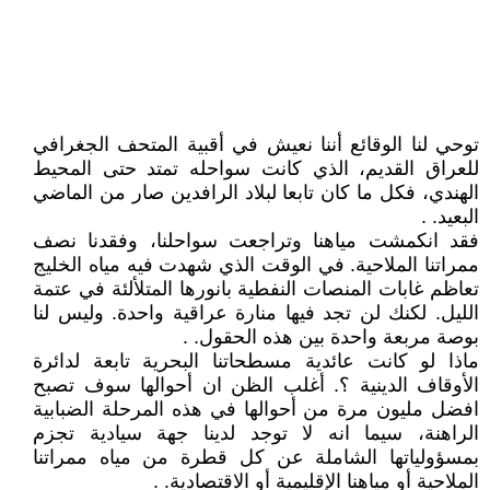
توحي لنا الوقائع أننا نعيش في أقبية المتحف الجغرافي
للعراق القديم، الذي كانت سواحله تمتد حتى المحيط
الهندي، فكل ما كان تابعا لبلاد الرافدين صار من الماضي
البعيد. .
فقد انكمشت مياهنا وتراجعت سواحلنا، وفقدنا نصف
ممراتنا الملاحية. في الوقت الذي شهدت فيه مياه الخليج
تعاظم غابات المنصات النفطية بانورها المتلألئة في عتمة
الليل. لكنك لن تجد فيها منارة عراقية واحدة. وليس لنا
بوصة مربعة واحدة بين هذه الحقول. .
ماذا لو كانت عائدية مسطحاتنا البحرية تابعة لدائرة
الأوقاف الدينية ؟. أغلب الظن ان أحوالها سوف تصبح
افضل مليون مرة من أحوالها في هذه المرحلة الضبابية
الراهنة، سيما انه لا توجد لدينا جهة سيادية تجزم
بمسؤولياتها الشاملة عن كل قطرة من مياه ممراتنا
الملاحية أو مياهنا الإقليمية أو الاقتصادية. .