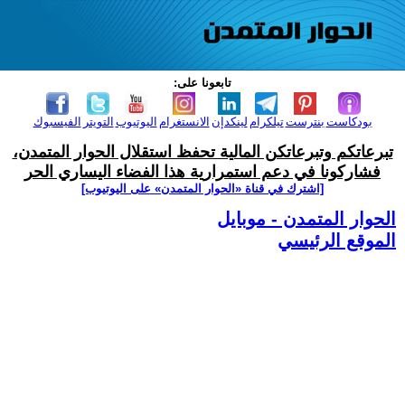
تابعونا على:
بودكاست
بنترست
تيلكرام
لينكدإن
الانستغرام
اليوتيوب
التويتر
الفيسبوك
تبرعاتكم وتبرعاتكن المالية تحفظ استقلال الحوار المتمدن،
فشاركونا في دعم استمرارية هذا الفضاء اليساري الحر
[اشترك في قناة ‫«الحوار المتمدن» على اليوتيوب]
الحوار المتمدن - موبايل
الموقع الرئيسي