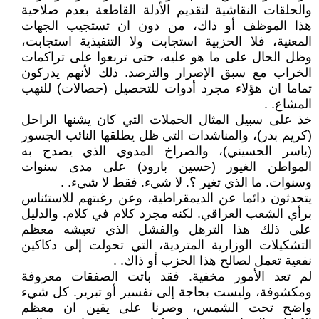
والحلقات النقاشية لتقديم الأدلة القاطعة بعدم صلاحية
هذا الموظف أو ذاك، من دون ان تستجيب الجهات
المعنية، فلا الحزبية استجابت ولا التنفيذية استجابت،
وظل الحال على ما هو عليه، حتى تربعوا على تراكمات
الخراب مع سبق الإصرار والترصد. ذلك لأنهم يدركون
تماما ان هؤلاء مجرد أدوات للتحصيل (حصالات) للنهب
المشاع. .
خذ على سبيل المثال الحملات التي كان يشنها الراحل
(كريم بدر)، والمناشدات التي ظل يطلقها النائب الجسور
(ياسر الحسيني)، والصراخ المدوي الذي يصدح به
المواطن الغيور (حسين بارود) على مدى سنوات
وسنوات. ما الذي تغير ؟. لا شيء. فقط لا شيء. .
يتحدثون دائما عن الديمقراطية، وعن رغبتهم للاستئناس
برأي الشعب العراقي. لكنه مجرد كلام في كلام. والدليل
على ذلك هذا الترهل والفشل الذي تعيشه معظم
التشكيلات الوزارية المتردية، التي تحولت إلى دكاكين
نفعية تعمل لصالح هذا الحزب أو ذاك. .
لم تعد الأمور مخفية. فقد باتت الصفقات معروفة
ومكشوفة، وليست بحاجة إلى تفسير أو تبرير. كل شيء
واضح تحت الشمس، وصرنا على يقين ان معظم