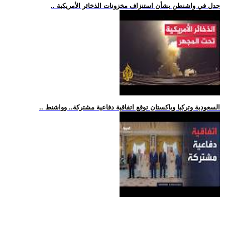
.. جدل في واشنطن بشأن استنزاف مخزونات الذخائر الأمريكية
.. السعودية وتركيا وباكستان توقع اتفاقية دفاعية مشتركة.. وواشنط