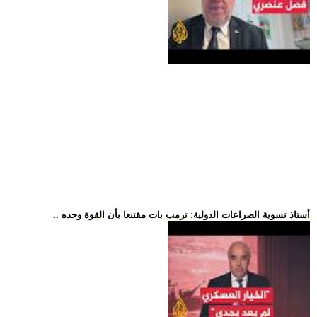
.. أستاذ تسوية الصراعات الدولية: ترمب بات مقتنعا بأن القوة وحده