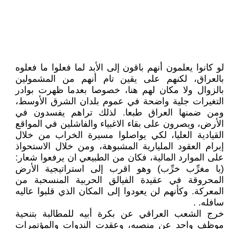
لو كانوا يعلمون أنهم باقون إلى الأبد لما فعلوا ما فعلوه
بالعراق، لكنهم على يقين تام أنهم من المشمولين
بالزوال ولا مكان لهم هنا، خصوصا بعدما ظهرت بوادر
التغيرات جلية واضحة في عموم بلدان الشرق الأوسط،
ومن ضمنها العراق طبعا. لذلك تراهم يفسدون في
الأرض، ويصرون على بقاء الاغبياء والفاشلين في المواقع
القيادية العليا، لكي يواصلوا مسيرة الخراب من خلال
إبرام العقود المليارية المشبوهة، ومن خلال الاستحواذ
على الموارد المالية، فكان من الطبيعي ان يرفعوا شعار:
(يا مغرِّب خرِّب) وهو اقرب إلى استراتيجية الأرض
المحروقة في عقيدة الفيالق الحربية المنسحبة من
المعركة. وكأنهم لن يعودوا إلى المكان الذي قلبوا عاليه
سافله. .
خرج الشعب العراقي عن بكرة أبيه للمطالبة بتنحية
موظف واحد عن منصبه، وعقدت الندوات والمؤتمرات