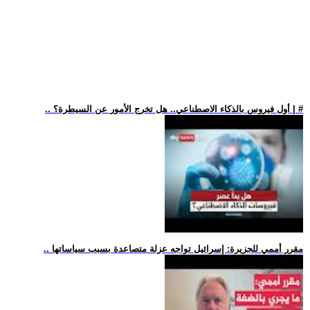
.. أول فيروس بالذكاء الاصطناعي.. هل تخرج الأمور عن السيطرة؟ | #
.. مقرر أممي للجزيرة: إسرائيل تواجه عزلة متصاعدة بسبب سياساتها