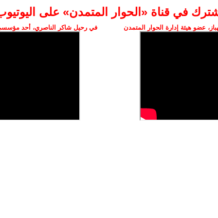
شترك في قناة «الحوار المتمدن» على اليوتيوب
ز، عضو هيئة إدارة الحوار المتمدن
في رحيل شاكر الناصري، أحد مؤسسي 