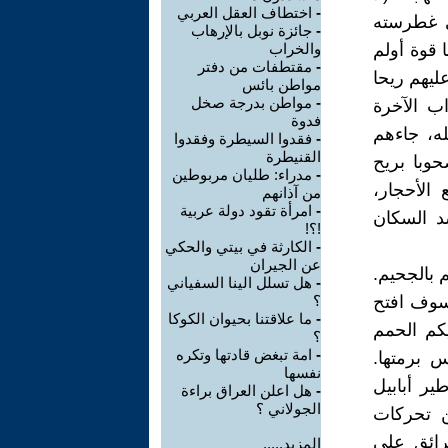
-
اختطاف العقل العربي
ني غطرسته
-
جائزة نوبل بالإرهاب
 قوة أولم
والخراب
-
مقتطفات من دفتر
عليهم ريحا
مواطن بائس
-
مواطن بدرجة صخل
ب الآخرة
فدوة
له، جاءهم
-
فقدوا السيطرة وفقدوا
القنيطرة
وكان مصحوبا بريح
-
مدراء: طليان مربوطين
الأحجار،
من آذانهم
-
امرأة تقود دولة عربية
د السكان
!؟!
-
الكارثة في بيتي والحكي
عن الجيران
 بالجحيم.
-
هل تسلل الينا السفياني
فسوف افتح
؟
-
ما علاقتنا بحيوان الكوكا
كم الحمم
؟
-
امة تبغض قادتها وتكره
س برمتها.
نفسها
ير أبابيل
-
هل اعلن العراق براءة
الجولاني ؟
ن تحركات
رائق على
المزيد.....