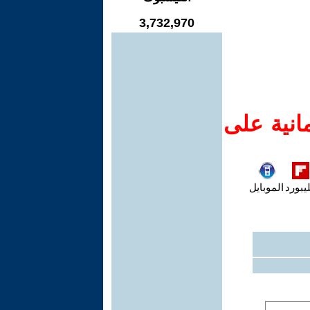
3,732,970
انية على
يبورد
الموبايل