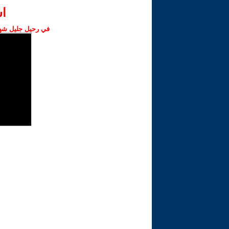
ا‫
في رحيل جليل شهبا