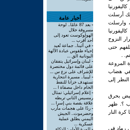
اليفورنيا
ليار دولار. ومع ذلك أرسلت
أخبار عامة
نابيب بقيمة 8 مليار دولار، وارسلت
-
بعد 87 عامًا.. لوحة
مسروقة خلال
 حاكم كاليفورنيا
الهولوكوست تعود إلى
تسبب باستمرار النزوح
أحد أقرب ...
-
في أثينا.. جماعة تُعيد
لفهم حتى
إحياء طقوس عبادة الآلهة
. .
اليونانية الق ...
-
لبنان وإسرائيل يتفقان
ة المروعة
على قائمة دول مختصرة
 هي هضاب
للإشراف على نزع س ...
-
ليبيا.. مسيرة انتحارية
النظر إلى
تستهدف خزانا للنفط
الخام داخل مصفاة ا ...
-
إعلام إسرائيلي: تمثال
بيض بحرق
رمسيس الثاني تربطه
علاقة بقصة بني إسرا ...
ب ؟. ظهر
-
ردًا على هجمات مأرب
كرة النار
وحضرموت.. الجيش
اليمني يطلق عملية
عسكرية ...
ى رماد في
-
للمرة الأولى: الذكاء