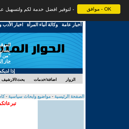
موافق - OK
لتوفير افضل خدمة لكم ولتسهيل عملي
أخبار عامة
-
وكالة أنباء المرأة
-
اخبار الأدب و
الموقع
يسارية
"من أج
حاز ال
إذا لديك
الزوار
اضافة/خدمات
بحث/الارشيف
الصفحة الرئيسية
-
مواضيع وابحاث سياسية
-
كاظ
تبرعاتكم