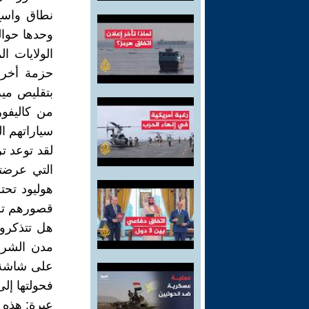
نطاق واسع،
من كاليفو
سياراتهم ا
لقد توعد ت
التي عرضته
هوليود تحت
قصورهم تلته
هل تتذكرون
مدن الشرق
على شاشة ا
فحولتها إلى
عبرة: هذه 