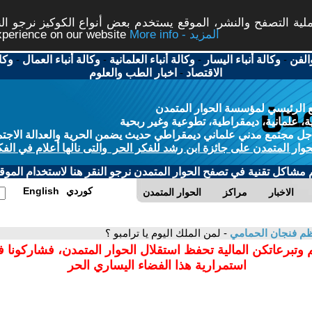
ة التصفح والنشر، الموقع يستخدم بعض أنواع الكوكيز نرجو النق
More info - المزيد
experience on our website
الفن
-
وكالة أنباء اليسار
-
وكالة أنباء العلمانية
-
وكالة أنباء العمال
-
وكا
الاقتصاد
-
اخبار الطب والعلوم
 الرئيسي لمؤسسة الحوار المتمدن
، علمانية، ديمقراطية، تطوعية وغير ربحية
ل مجتمع مدني علماني ديمقراطي حديث يضمن الحرية والعدالة الاجتم
حوار المتمدن على جائزة ابن رشد للفكر الحر والتى نالها أعلام في الفك
م مشاكل تقنية في تصفح الحوار المتمدن نرجو النقر هنا لاستخدام الموقع
كوردي
English
الاخبار
مراكز
الحوار المتمدن
م فنجان الحمامي
- لمن الملك اليوم يا ترامبو ؟
 وتبرعاتكن المالية تحفظ استقلال الحوار المتمدن، فشاركونا 
استمرارية هذا الفضاء اليساري الحر