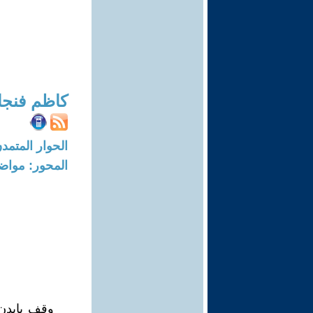
كاظم فنجا
الحوار المتمدن-العدد: 8219 - 25
المحور: مواض
وقف بايدن 