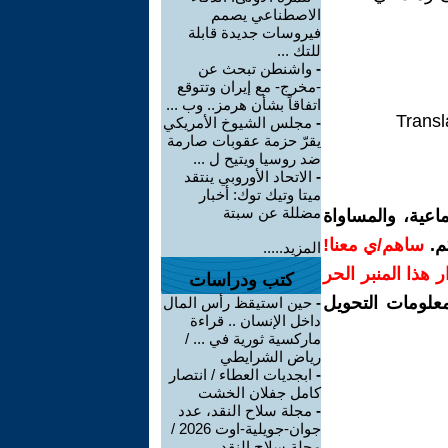
الاصطناعي يصمم
فيروسات جديدة قابلة
للتك ...
-
واشنطن تبحث عن
-مخرج- مع إيران وتتوقع
اتفاقاً بشأن هرمز.. وب ...
Transl
-
مجلس الشيوخ الأمريكي
يقرّ حزمة عقوبات صارمة
ضد روسيا ويتيح ل ...
-
الاتحاد الأوروبي ينتقد
ميتا وتيك توك: أخبار
مضللة عن سبتة
اعية، والمساواة
م.
ساهم/ي معنا!
المزيد.....
رار هذا المنبر الحر
كتب ودراسات
معلومات التحويل
-
حين استيقظ رأس المال
داخل الإنسان .. قراءة
ماركسية ثورية في ... /
رياض الشرايطي
-
ابجديات العطاء / انتصار
كامل جفلان الخشت
-
مجلة سلاح النقد، عدد
جوان-جويلية-اوت 2026 /
مجلة سلاح النقد