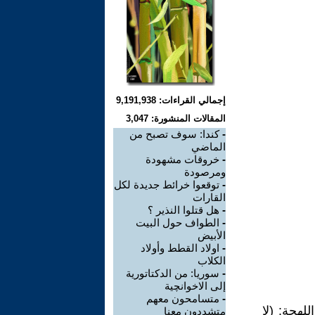
إجمالي القراءات: 9,191,938
المقالات المنشورة: 3,047
-
كندا: سوف تصبح من
الماضي
-
خروقات مشهودة
ومرصودة
-
توقعوا خرائط جديدة لكل
القارات
-
هل قتلوا النذير ؟
-
الطواف حول البيت
الأبيض
-
اولاد القطط وأولاد
الكلاب
-
سوريا: من الدكتاتورية
إلى الاخوانچية
-
متسامحون معهم
لهجة: (لا
متشددون معنا