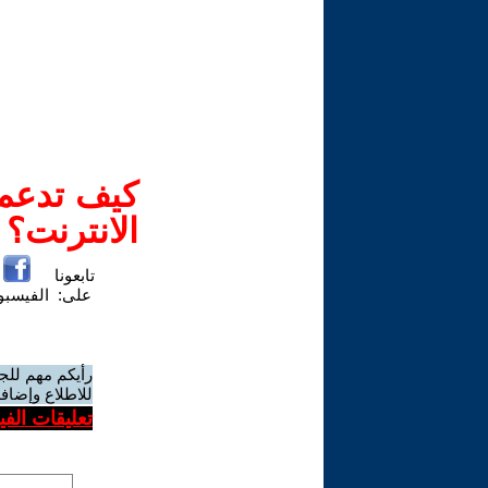
كيف تدعم-
الانترنت؟
تابعونا
على:
الفيسب
رأيكم مهم للج
للاطلاع وإضافة
تعليقات الف