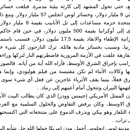
 حتى تحول المشهد إلى كارثة بيئية مدمرة. فبلغت خسائر ك
وحدها حوالي 9 مليار دولار، وخسائر لوس انجلس 57 م
الولايات المتحدة حزمة مساعدات إلى تل الأ
حزمة أخرى إلى أوكرانيا بقيمة 500 مليون دولار، في حين قام
بتقليص ميزانية الإطفاء والانقاذ بقيمة 17.5 مليون دولار، ف
رنيا، وتسبب بخسائر مادية هائلة. ترك النازحون كل شيء خ
لفارهة علقت في الأزمة المرورية فاضطرتهم النار لتركها وراءهم
رامب بإحراق الشرق الأوسط، فأراه الله آية من آياته. فالصور
ا وكالات الأنباء لم تكن مقتبسة من فيلم هوليودي، وإنما
رق فعلاً، بينما يقف الأثرياء عاجزين عن فعل أي شيء سوى 
مها النيران وتتحول أمام أعينهم إلى رماد. .
 الممثل الأمريكي (جيمس وودز) الذي كان يطالب البيت الأ
 الاوسط، وكان يرفض التفاوض والحلول السلمية مع العر
لتلفاز وهو يبكي ويذرف الدموع على منتجعاته التي اكتسحتها 
 تراب. .
مدينة لوس انجلوس أجمل مدن امريكا حولها الله جل شأنه إل