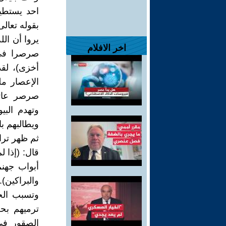
احد يستطيع
بقوله تعالى
يروا أن الل
اخر الافلام
صرصرا في 
أخزى)، لقد
صرصر عاتي
وتهدم الب
ويطالبهم با
ثم ظهر ترا
قال: (إذا 
أبواب جهن
والبراكين)
وتسبب الجم
ترميهم بح
الصقور في