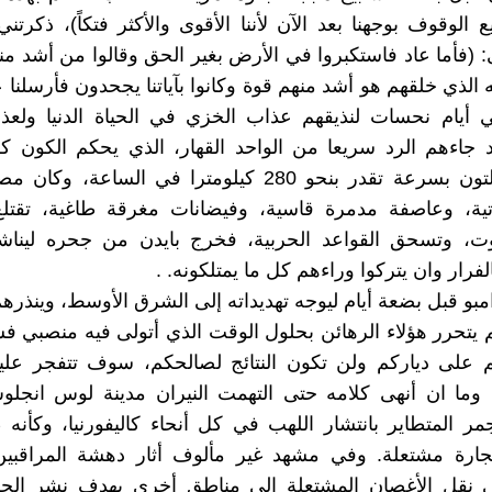
 الوقوف بوجهنا بعد الآن لأننا الأقوى والأكثر فتكاً)، ذكرت
: (فأما عاد فاستكبروا في الأرض بغير الحق وقالوا من أشد منا
ه الذي خلقهم هو أشد منهم قوة وكانوا بآياتنا يجحدون فأرسلنا 
أيام نحسات لنذيقهم عذاب الخزي في الحياة الدنيا ولعذا
 جاءهم الرد سريعا من الواحد القهار، الذي يحكم الكون ك
الإعصار ملتون بسرعة تقدر بنحو 280 كيلومترا في الساعة، 
ة، وعاصفة مدمرة قاسية، وفيضانات مغرقة طاغية، تقتلع 
يوت، وتسحق القواعد الحربية، فخرج بايدن من جحره ليناش
لفرار وان يتركوا وراءهم كل ما يمتلكونه. .
مبو قبل بضعة أيام ليوجه تهديداته إلى الشرق الأوسط، وينذرهم
لم يتحرر هؤلاء الرهائن بحلول الوقت الذي أتولى فيه منصبي 
م على دياركم ولن تكون النتائج لصالحكم، سوف تتفجر علي
. وما ان أنهى كلامه حتى التهمت النيران مدينة لوس انجلو
ر المتطاير بانتشار اللهب في كل أنحاء كاليفورنيا، وكأنه ط
جارة مشتعلة. وفي مشهد غير مألوف أثار دهشة المراقبي
 نقل الأغصان المشتعلة إلى مناطق أخرى بهدف نشر الح