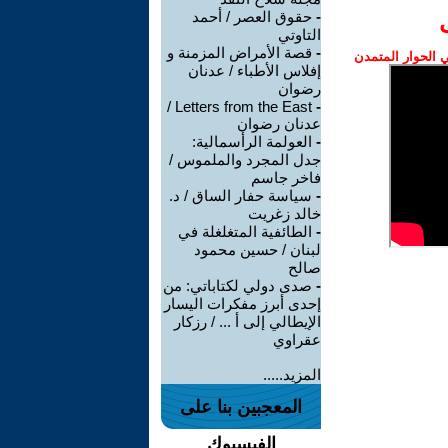
-
حقوق العصر / أحمد
التاوتي
-
قصة الأمراض المزمنة و
الحوار المتمدن
إفلاس الأطباء / عدنان
رضوان
Letters from the East /
-
عدنان رضوان
-
العولمة الرأسمالية:
جدل المجرد والملموس /
فاخر جاسم
-
سياسة حفار الساق / د.
خالد زغريت
-
الطائفية المتغلغلة في
لبنان / حسين محمود
صالح
-
صدى دولي لكتاباتي: من
إحدى أبرز مفكرات اليسار
الإيطالي إلى أ ... / رزكار
عقراوي
المزيد.....
المعجبين بنا على
الفيسبوك