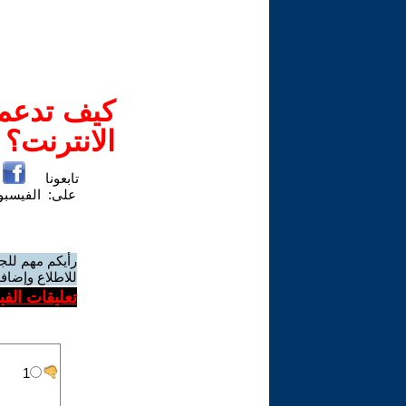
كيف تدعم-
الانترنت؟
تابعونا
على:
الفيسب
رأيكم مهم للج
للاطلاع وإضافة
تعليقات الف