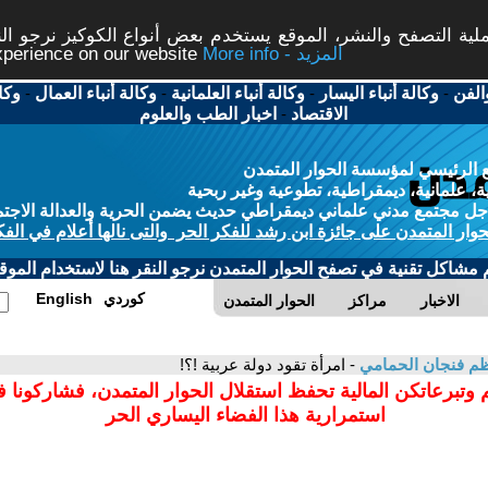
ة التصفح والنشر، الموقع يستخدم بعض أنواع الكوكيز نرجو النق
More info - المزيد
experience on our website
الفن
-
وكالة أنباء اليسار
-
وكالة أنباء العلمانية
-
وكالة أنباء العمال
-
وكا
الاقتصاد
-
اخبار الطب والعلوم
 الرئيسي لمؤسسة الحوار المتمدن
، علمانية، ديمقراطية، تطوعية وغير ربحية
ل مجتمع مدني علماني ديمقراطي حديث يضمن الحرية والعدالة الاجتم
حوار المتمدن على جائزة ابن رشد للفكر الحر والتى نالها أعلام في الفك
م مشاكل تقنية في تصفح الحوار المتمدن نرجو النقر هنا لاستخدام الموقع
كوردي
English
الاخبار
مراكز
الحوار المتمدن
م فنجان الحمامي
- امرأة تقود دولة عربية !؟!
 وتبرعاتكن المالية تحفظ استقلال الحوار المتمدن، فشاركونا 
استمرارية هذا الفضاء اليساري الحر