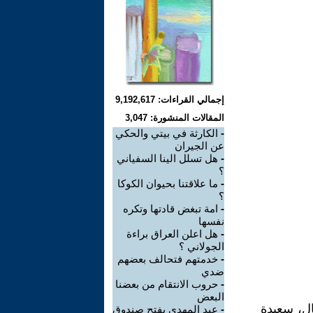
إجمالي القراءات: 9,192,617
المقالات المنشورة: 3,047
-
الكارثة في بيتي والحكي
عن الجيران
-
هل تسلل الينا السفياني
؟
-
ما علاقتنا بحيوان الكوكا
؟
-
امة تبغض قادتها وتكره
نفسها
-
هل اعلن العراق براءة
الجولاني ؟
-
خدمتهم فتحالف بعضهم
ضدي
-
حروب الانتقام من بعضنا
البعض
ال، سعيدة
-
عبد المهدي يفتح صندوق