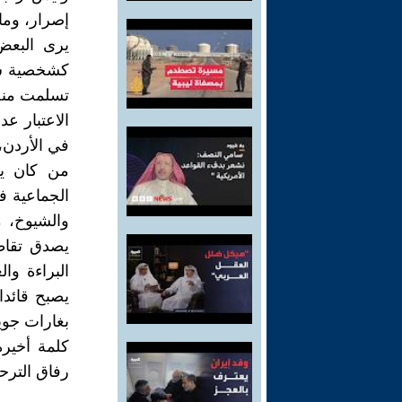
إصرار، وما 
يرى البعض
كشخصية سيا
تسلمت منصب
الاعتبار ع
في الأردن،
من كان يص
الجماعية ف
والشيوخ، 
يصدق تقاط
البراءة و
بغارات جوية
كلمة أخيرة
رفاق الترح