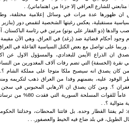
متابعتي للشارع العراقي إلا جزءا من اهتماماتي). .
 ان ظهورها عدة مرات في وسائل إعلامية مختلفة، وط
سية مستقبلية، يعكس رغبتها الشخصية لتقمص دور (بنازير بو
 والدها (ذو الفقار علي بوتو) مرتين في رئاسة الباكستان. آ
دم وجود أحكام قضائية ضد (رغد) في العراق. وهي الآن مقيمة م
 وربما على تواصل مع بعض الكتل السياسية الفاعلة في العراق.
دق ان الذراع الأيمن للبغدادي، والمسؤول الاول عن اكبر
ي نقرة (الخسفة) التي تضم رفات آلاف المغدورين من النساء
من كان يصدق انه سيصبح ملكا متوجا على مملكة الشام ؟.
ر الوفود عليه، بضمنهم وفدا من العراق ذهب لتكريمه وم
الغفران ؟. ومن كان يصدق ان الارهابي المحبوس في سجن 
يصبح قائدا عاماً للقوات المسلحة السورية ال
 متوالية ؟. .
: لم يفتنا القطار وحده. بل فاتتنا المحطات، وخذلتنا الحكوما
ال الطويل، في بلد ضاع فيه الخيط والعصفور. . .