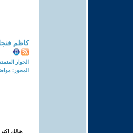
كاظم فنجا
الحوار المتمدن-العدد: 8208 - 24
المحور: مواض
هنالك اكثر