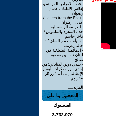
الحوار المتمدن
-
قصة الأمراض المزمنة و
إفلاس الأطباء / عدنان
رضوان
Letters from the East /
-
عدنان رضوان
-
العولمة الرأسمالية:
جدل المجرد والملموس /
فاخر جاسم
-
سياسة حفار الساق / د.
خالد زغريت
-
الطائفية المتغلغلة في
لبنان / حسين محمود
صالح
-
صدى دولي لكتاباتي: من
إحدى أبرز مفكرات اليسار
الإيطالي إلى أ ... / رزكار
عقراوي
المزيد.....
المعجبين بنا على
الفيسبوك
3,732,970