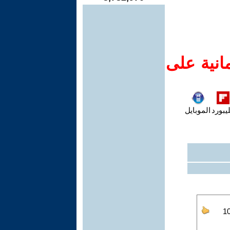
انية على
يبورد
الموبايل