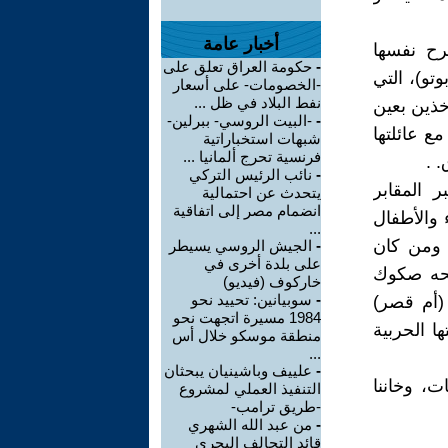
أخبار عامة
رح نفسها
-
حكومة العراق تعلق على
تو)، التي
-الخصومات- على أسعار
نفط البلاد في ظل ...
خذين بعين
-
-البيت الروسي- ببرلين-
ع عائلتها
شبهات استخباراتية
فرنسية تحرج ألمانيا ...
 .
-
نائب الرئيس التركي
 المقابر
يتحدث عن احتمالية
انضمام مصر إلى اتفاقية
 والأطفال
...
 ومن كان
-
الجيش الروسي يسيطر
على بلدة أخرى في
نحه صكوك
خاركوف (فيديو)
-
سوبيانين: تحييد نحو
(أم قصر)
1984 مسيرة اتجهت نحو
تي فقدت 80% من ترسانتها الحربية
منطقة موسكو خلال أس
...
-
علييف وباشينيان يبحثان
ت، وخاننا
التنفيذ العملي لمشروع
-طريق ترامب-
-
من عبد الله الشهري
قائد التحالف البحري