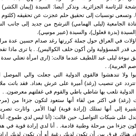
شحة للرئاسة الجزائرية. ونذكر أيضا: السيدة (إيمان الكشر) 
يا. وتسعى تونسيات إلى تحقيق حلم عجزت عن تحقيقه (كلثوم 
تاذة الجامعية (ليلى الهمامي) الترشح من جديد إلى جانب الس
السيدة (بدرة قعلول)، والسيدة (عبير موسِي).
ؤلات في العراق حول جملة كررتها رغد صدام حسين عدة مرات
 قدر المسؤولية ولن أكون خلف الكواليس). . يا ترى ماذا تق
نبوءة ليلى عبد اللطيف عندما قالت: (ارى امرأة تعتلي سدة
م العربية). .
وا ولا تندهشوا فالقوى الدولية التي جعلت والي الموصل ا
تتردد عن تنصيب (رغد) أميرة على عرش بغداد. فقد باتت ملاع
 الدولية تلعب بها شاطي باطي والقوم في غفلتهم معرضون. .
 (رغد) في اكثر من لقاء أنها ستعود لتكون جزءا من (مرح
يرة إلى أنها تمتلك (إرادة قوية) لهذا الأمر. واثارت تصريحا
دل على شبكات التواصل، حين قالت: (أنا ليس لدي طموح، أنا 
كون جزءا من مرحلة وطنية قادمة. . أنا لدي إرادة قوية في هذ
 هناك فرق بين أن تكون لديك رغبة أو أن تكون لديك إرادة