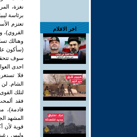
نغزة، المر
برئاسة ليب
تعتزم الأس
اخر الافلام
القروي)، و
وهنالك تسا
(سأكون على
سوف تتحقق 
احدى العواص
فلا تستغرب
الشام. لن 
لتلك القوى
فقد ألمحت
قادمة)، مش
المشهد الج
قوية لأن أ
وليس رغبة،