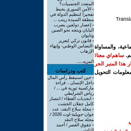
المتعدد الجنسيات؟
-
الأمن السوري يحبط
تفجيرا لتنظيم الدولة في
Transl
منطقة السيدة زينب ...
-
إعصار دولفين يضرب
اليابان ويتجه نحو الصين
وتايوان
-
قانون تركي لتعزيز
-التضامن الوطني- وإنهاء
اعية، والمساواة
الإرهاب
م.
ساهم/ي معنا!
المزيد.....
رار هذا المنبر الحر
كتب ودراسات
معلومات التحويل
-
حين استيقظ رأس المال
داخل الإنسان .. قراءة
ماركسية ثورية في ... /
رياض الشرايطي
-
ابجديات العطاء / انتصار
كامل جفلان الخشت
-
مجلة سلاح النقد، عدد
جوان-جويلية-اوت 2026 /
مجلة سلاح النقد
-
حقوق العصر / أحمد
التاوتي