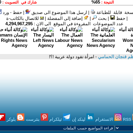
سخة قابلة للطباعة
|
ارسل هذا الموضوع الى صديق
|
حفظ - ورد
|
حفظ
|
بحث
|
إضافة إلى المفضلة
|
للاتصال بالكاتب-ة
عدد الموضوعات المقروءة في الموقع الى الان :
4,294,967,295
م فنجان الحمامي
- امرأة تقود دولة عربية !؟!
RSS
الانستغرام
لينكد إن
تيلكرام
بنترست
بلوكر