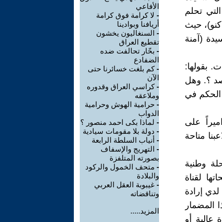
الأفاعي
التي تحلم
-
لا كرامة فوق كرامة
كنو)، حيث
أريافنا وبوادينا
-
السنغاليون يخشون
يدة (آمنة
تقطيع العراق
-
بحّار تحالفت ضده
الضفادع
. بقولها:
-
كم بلغت خسائرنا حتى
الآن
صد ؟. وهل
-
كراسي العراق وقدوره
 الحكم في
وملاعقه
-
حرامية الهوش وحرامية
الدواب
ميراً على
-
لماذا بكى احمد منصور ؟
-
دولة بلا مقومات سيادية
بنا متاحة
-
أنياب السلطة الرابعة
-
التهريج والإسفاف
بصورته المتلفزة
لة وطنية
-
متحف الخمول والركود
والبلادة
تها لقناة
-
غيبوبة العقل العربي
لدي إرادة
وتناقضاته
ا المضمار
المزيد.....
 عالية أو