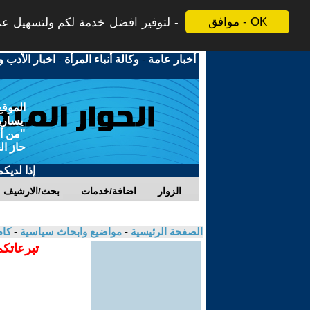
موافق - OK
لتوفير افضل خدمة لكم ولتسهيل عملي
أخبار عامة
-
وكالة أنباء المرأة
-
اخبار الأدب و
الموقع
يسارية
"من أج
حاز ال
إذا لديك
الزوار
اضافة/خدمات
بحث/الارشيف
الصفحة الرئيسية
-
مواضيع وابحاث سياسية
-
كاظ
تبرعاتكم