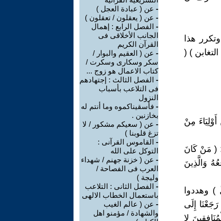
-
عن ( عبادة العجل )
-
عن ( يعقلون / تعقلون )
-
الفصل الرابع : إهمال
الجانب الأخلاقى فى
وتكرر هذا
القرآن الكريم
القرآن الكريم ، ومنه ( عَالِمُ الْغَيْبِ وَالشَّهَادَةِ الْعَزِيزُ الْحَكِيمُ (18) التغابن ) (
-
عن ( العقيم والبوار /
سكر وسكارى وسكرت /
كتاب الاعمال هو زوج ...
-
الفصل الثالث : إجتهادهم
فى التلاعب بأسباب
النزول
-
فأسقيناكموه وما أنتم له
بخازنين .
ِذُونَ الْكَافِرِينَ أَوْلِيَاءَ مِنْ
-
عن ( سعيكم مشكور / لا
تزغ قلوبنا )
-
القاموس القرآنى :
مَنْ كَانَ
التوكل على الله
-
عن ( خزنة جهنم / شهداء
عُهُ وَالَّذِينَ
العرب فى الفصاحة /
وليجة )
-
الفصل الثانى : التلاعب
 ) وهددوا
باستعمال الخطاب الالهى
عْنَا إِلَى
-
عن ( عالم الغيب
والشهادة / مؤمنو اهل
لْمُنَافِقِينَ لا