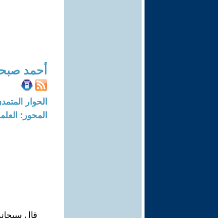
أحمد صبح
الحوار المتمدن-العدد: 8267 - 25
المحور: العلما