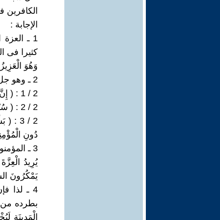
الكافرين ف
الإجابة :
1 ـ العزة
وَهُوَ الْعَزِيزُ الْغَف
2 ـ وهو جل وعلا ( ربُّ العزة ).قال جل وعلا :
2 / 1 : ( إِنَّ الْعِزَّةَ لِلَّهِ جَمِيعاً هُوَ السَّمِيعُ الْعَلِيمُ (65) يونس )
2 / 2 : ( سُبْحَانَ رَبِّكَ رَبِّ الْعِزَّةِ عَمَّا يَصِفُون َ (180) الصافات )
دُونِ الْمُؤْمِنِينَ 
3 ـ المؤم
يُرِيدُ الْعِزَّةَ
يَمْكُرُونَ السَّيّ
4 ـ لذا ف
بطرده من الم
الْمَدِينَةِ لَيُخ