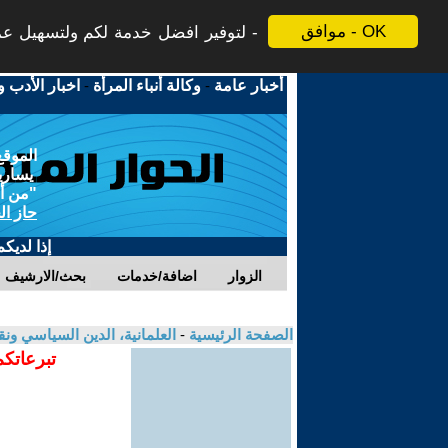
موافق - OK
لتوفير افضل خدمة لكم ولتسهيل عملي
أخبار عامة
-
وكالة أنباء المرأة
-
اخبار الأدب و
الموقع
يسارية
"من أج
حاز ال
إذا لديك
الزوار
اضافة/خدمات
بحث/الارشيف
الصفحة الرئيسية
-
العلمانية، الدين السياسي ونق
تبرعاتكم