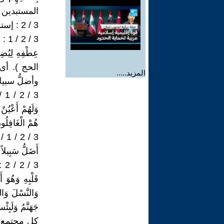
المستبدين .
3 / 2 : إستمرار تكبّر دُعاة الباطل الجهلة . قال جل وعلا :
الحج ). أ
المزيد.....
وأضلُّ سبيل
وَلَهُمْ أَعْيُنٌ
هُمْ الْغَافِلُونَ (179) الأ
أَضَلُّ سَبِيلاً (44) الفرقا
3 /
كل مجتمع .