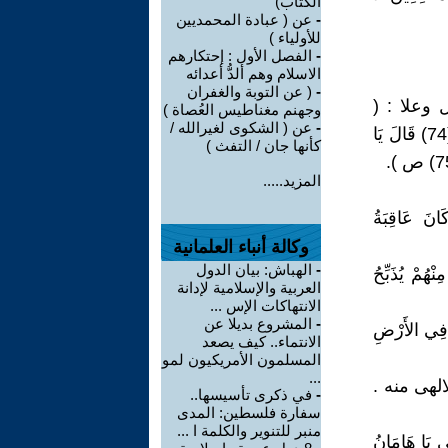
الكتاب)
-
عن ( عبادة المحمديين
للأولياء )
-
الفصل الأول : إحتكارهم
الاسلام وهم ألدُّ أعدائه
-
( عن التوبة والغفران
 وعلا : (
وجهنم مغناطيس العُصاة )
-
عن ( الشكوى لغيرالله /
فَسَجَدَ الْمَلائِكَةُ كُلُّهُمْ أَجْمَعُونَ (73) إِلاَّ إِبْلِيسَ اسْتَكْبَرَ وَكَانَ مِنْ الْكَافِرِينَ (74) قَالَ يَا
كأنها جان / التفث )
المزيد.....
َانَ عَاقِبَةُ
وكالة أنباء العلمانية
-
الهباش: بيان الدول
ْهُمْ يُذَبِّحُ
العربية والإسلامية لإدانة
الانتهاكات الإس ...
-
المشروع بديلا عن
وا فِي الأَرْضِ
الانتماء.. كيف يصعد
المسلمون الأمريكيون لمو
...
الهى منه .
-
في ذكرى تأسيسها..
سفارة فلسطين: المدى
منبر للتنوير والكلمة ا ...
لِي يَا هَامَانُ