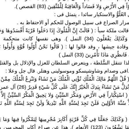
 فِي الأَرْضِ وَلا فَسَاداً وَالْعَاقِبَةُ لِلْمُتَّقِينَ (83) القصص ).
1 / 1 : قالت ملكة سبأ : ( قَالَتْ إِنَّ الْمُلُوكَ إِذَا دَخَلُوا قَرْيَةً أَفْسَدُوهَا وَجَع
أَهْلِهَا أَذِلَّةً وَكَذَلِكَ يَفْعَلُونَ (34) النمل ). وهى نفسها كان
ادة جيشها ، وقد قالوا لها : ( قَالُوا نَحْنُ أُوْلُوا قُوَّةٍ وَأُولُوا بَ
فَانظُرِي مَاذَا تَأْمُرِينَ (33) النمل )
 1 / 2 : لذا تتنقل السُّلطة ، ويتعرض السلطان للعزل والإذلال بل والق
افى وصدام وشاوشيسكو وموسولينى وهتلر. قال جل وعلا :
1 / 3 : ( قُلْ اللَّهُمَّ مَالِكَ الْمُلْكِ تُؤْتِي الْمُلْكَ مَنْ تَشَاءُ وَتَنْزِعُ الْمُلْكَ مِمَّنْ 
لُّ مَنْ تَشَاءُ بِيَدِكَ الْخَيْرُ إِنَّكَ عَلَى كُلِّ شَيْءٍ قَدِيرٌ (26) آل عمران )
 1 / 4 : ( اسْتِكْبَاراً فِي الأَرْضِ وَمَكْرَ السَّيِّئِ وَلا يَحِيقُ الْمَكْرُ السَّيِّئُ إِلاَّ ب
 1 / 5 : ( وَكَذَلِكَ جَعَلْنَا فِي كُلِّ قَرْيَةٍ أَكَابِرَ مُجْرِمِيهَا لِيَمْكُرُوا فِيهَا وَمَا يَ
بِأَنفُسِهِمْ وَمَا يَشْعُرُونَ (123) الأنعام ). هذا عن صراع أكابر ال