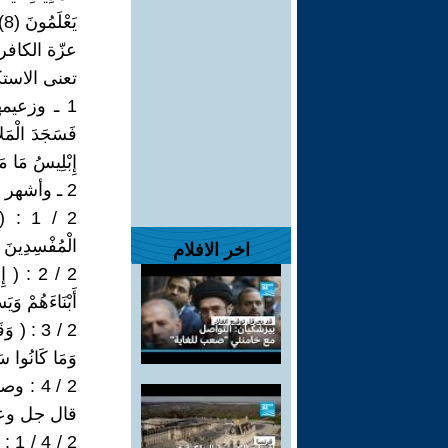
يَعْلَمُونَ (8) المنافقون )
عزّة الكافر
تعنى الاستك
1 ـ وزعيم
إِبْلِيسُ مَا مَنَ
2 ـ وأشهر من علا واستكبر كان فرعون وقومه . قال جل وعلا :
2 / 1 :
الْمُفْسِدِينَ (14) النمل
اخر الافلام
2 / 2 : 
أَبْنَاءَهُمْ وَيَس
2 / 3 : (
وَمَا كَانُوا سَابِقِينَ
2 / 4 
قال جل وعل
2 / 