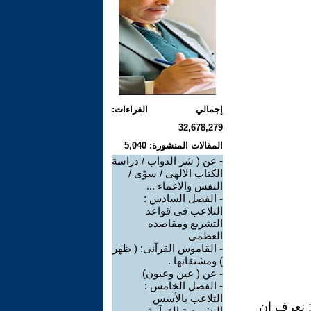
إجمالي القراءات:
32,678,279
المقالات المنشورة: 5,040
-
عن ( شر الدواب / دراسة
الكتاب الالهى / سوّى /
النفس والاغماء ...
-
الفصل السادس :
التلاعب فى قواعد
التشريع ومقاصده
العظمى
-
القاموس القرآنى: ( ظهر
) ومشتقاتها .
-
عن ( عين وعيون)
-
الفصل الخامس :
التلاعب بالأسس
َشِقَاقٍ (2) ص ) . السؤال : نعرف ان
التشريعية القرآنية