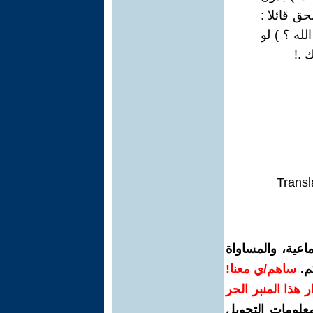
حق قائلا :
لله ؟ ) لو
 .!
Transl
اعية، والمساواة
م.
ساهم/ي معنا!
رار هذا المنبر الحر
معلومات التحويل