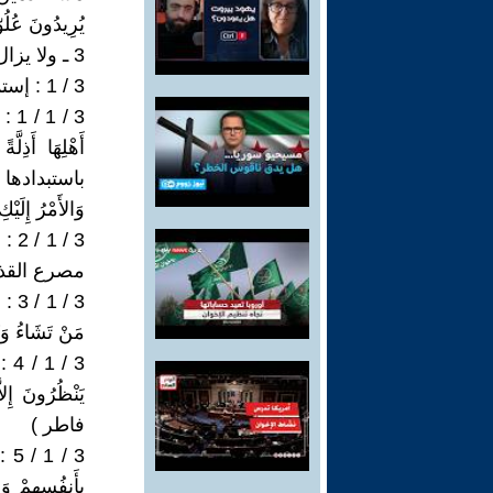
يُرِيدُونَ عُلُوّاً
3 ـ ولا يزال العُلُوُّ والاستكبار سائدا ، يتمثل فى :
3 / 1 : إستمرار الصراع فى سبيل الوصول للحكم أو الاحتفاظ به .
3 / 
باستبدادها وق
وَالأَمْرُ إِلَيْكِ 
3 /
مصرع القذ
3 / 
مَنْ تَشَاءُ وَتُذِ
3 /
فاطر )
3 /