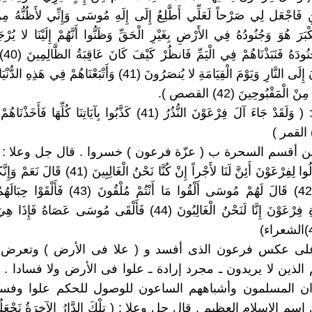
فَاجْعَل لِي صَرْحاً لَعَلِّي أَطَّلِعُ إِلَى إِلَهِ مُوسَى وَإِنِّي لأَظُنُّهُ مِنْ
فَأَخَذْ
أَئِمَّةً يَدْعُونَ إِلَى النَّارِ وَيَوْمَ الْقِيَامَةِ لا يُنصَرُونَ (41) وَأَتْبَعْنَاهُمْ 
ْ الْمَقْبُوحِينَ (42) القصص ).
2 / 4 / 2 : ( وَلَقَدْ جَاءَ آلَ فِرْعَوْنَ النُّذُرُ (41) كَذَّبُوا بِآيَاتِنَا كُلِّهَ
: وحين أقسم السحرة ب ( عزّة فرعون ) خسروا . قال جل وعلا : ( فَلَ
السَّحَرَةُ قَالُوا لِفِرْعَوْنَ أَئِنَّ لَنَا لأَجْراً إِنْ كُنَّا نَحْنُ 
الْمُقَرَّبِينَ (42) قَالَ لَهُمْ مُوسَى أَلْقُوا مَا أَنْتُمْ مُلْق
وَقَالُوا بِعِزَّةِ فِرْعَوْنَ إِنَّا لَنَحْنُ الْغَالِبُونَ (44) فَأَلْقَى مُوسَى عَصَ
 : وعلى عكس فرعون الذى أفسد و ( علا فى الأرض ) وتعرض ل
 الذين لا يريدون ـ مجرد إرادة ـ علوا فى الأرض ولا فسادا .
ان المسلمون وأشباههم الساعون للوصول للحكم علوا وفسادا
الاسلام العظيم . قال جل وعلا : ( تِلْكَ الدَّارُ الآخِرَةُ نَجْعَلُهَا ل