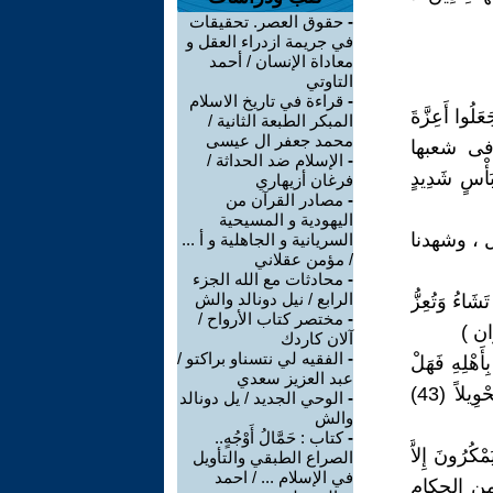
-
حقوق العصر. تحقيقات
في جريمة ازدراء العقل و
معاداة الإنسان / أحمد
التاوتي
-
قراءة في تاريخ الاسلام
َلُوا أَعِزَّةَ
المبكر الطبعة الثانية /
محمد جعفر ال عيسى
ت متحكمة فى شعبها
-
الإسلام ضد الحداثة /
أْسٍ شَدِيدٍ
فرغان أزيهاري
-
مصادر القرآن من
اليهودية و المسيحية
تل ، وشهدنا
السريانية و الجاهلية و أ ...
/ مؤمن عقلاني
-
محادثات مع الله الجزء
الرابع / نيل دونالد والش
تَشَاءُ وَتُعِزُّ
-
مختصر كتاب الأرواح /
آلان كاردك
-
الفقيه لي نتسناو براكتو /
ِأَهْلِهِ فَهَلْ
عبد العزيز سعدي
يَنْظُرُونَ إِلاَّ سُنَّةَ الأَوَّلِينَ فَلَنْ تَجِدَ لِسُنَّةِ اللَّهِ تَبْدِيلاً وَلَنْ تَجِدَ لِسُنَّةِ اللَّهِ تَحْوِيلاً (43)
-
الوحي الجديد / يل دونالد
والش
-
كتاب : حَمَّالُ أَوْجُهٍ..
مْكُرُونَ إِلاَّ
الصراع الطبقي والتأويل
في الإسلام ... / احمد
مجرمين من الحكام