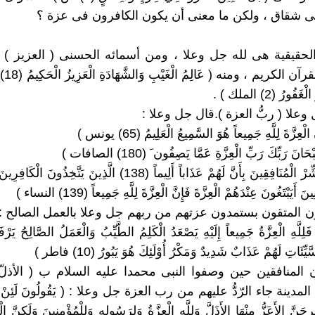
ى شقاق ، ولكن ما معنى أن يكون الكافرون فى عزة ؟
 الحقيقية هى لله جل وعلا ، ومن أسمائه الحسنى ( العزيز ) 
كثيرا فى 
ُورُ (2) الملك ) .
2 / 3 : ( بَشِّرْ الْمُنَافِقِينَ بِأَنَّ لَهُمْ عَذَاباً أَلِيماً (138) الَّذِينَ يَتَّخ
أَيَبْتَغُونَ عِنْدَهُمْ الْعِزَّةَ فَإِنَّ الْعِزَّةَ لِلَّهِ جَمِيعاً (139) النساء )
نون المتقون بستمدون عزتهم من ربهم جل وعلا بالعمل الصالح : ( 
 فَلِلَّهِ الْعِزَّةُ جَمِيعاً إِلَيْهِ يَصْعَدُ الْكَلِمُ الطَّيِّبُ وَالْعَمَلُ الصَّالِحُ يَرْفَ
ِئَاتِ لَهُمْ عَذَابٌ شَدِيدٌ وَمَكْرُ أُوْلَئِكَ هُوَ يَبُورُ (10) فاطر )
إن المنافقين حين وصفوا النبى محمدا عليه السلام ب ( الأذلّ
دينة جاء الرّدُّ عليهم من رب العزة جل وعلا : ( يَقُولُونَ لَئِنْ رَجَ
ْرِجَنَّ الأَعَزُّ مِنْهَا الأَذَلَّ وَلِلَّهِ الْعِزَّةُ وَلِرَسُولِهِ وَلِلْمُؤْمِنِينَ وَلَكِنَّ ا