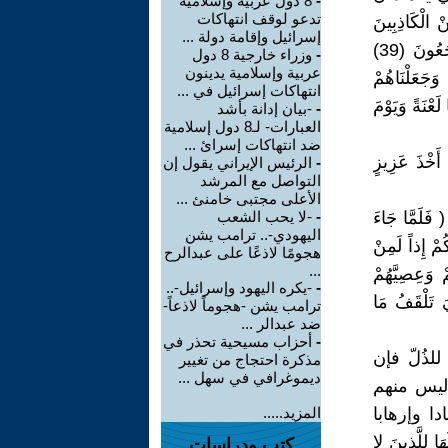
-
8 دول عربية وإسلامية
تدعو لوقف انتهاكات
 الْكَاذِبِينَ
إسرائيل وإقامة دولة ...
(38) وَاسْتَكْبَرَ هُوَ وَجُنُودُهُ فِي الأَرْضِ بِغَيْرِ الْحَقِّ وَظَنُّوا أَنَّهُمْ إِلَيْنَا لا يُرْجَعُونَ (39)
-
وزراء خارجية 8 دول
عربية وإسلامية يدينون
نَاهُ وَجُنُودَهُ فَنَبَذْنَاهُمْ فِي الْيَمِّ فَانظُرْ كَيْفَ كَانَ عَاقِبَةُ الظَّالِمِينَ (40) وَجَعَلْنَاهُمْ
انتهاكات إسرائيل في ...
فِي هَذِهِ الدُّنْيَا لَعْنَةً وَيَوْمَ
-
-بيان إدانة بأشد
العبارات- لـ8 دول إسلامية
ضد انتهاكات إسرائ ...
ا فَأَخَذْنَاهُمْ أَخْذَ عَزِيزٍ
-
الرئيس الإيراني يقول إن
التواصل مع المرشد
الأعلى مجتبى خامنئ ...
مَّا جَاءَ
-
-لا يحب الشعب
اليهودي-.. ترامب يشن
الْغَالِبِينَ (41) قَالَ نَعَمْ وَإِنَّكُمْ إِذاً لَمِنْ
هجومًا لاذعًا على عبدالرح
...
ُونَ (43) فَأَلْقَوْا حِبَالَهُمْ وَعِصِيَّهُمْ
-
-يكره اليهود وإسرائيل-..
اهُ فَإِذَا هِيَ تَلْقَفُ مَا
ترامب يشن -هجوماً لاذعاً-
ضد عبدالر ...
-
أحزاب مسيحية تحذر في
لذُلّ فإن
مذكرة احتجاج من تغيير
ديموغرافي في سهل ...
 ليس منهم
 وإرهابا
المزيد.....
ِلَّذِينَ لا
كتب ودراسات