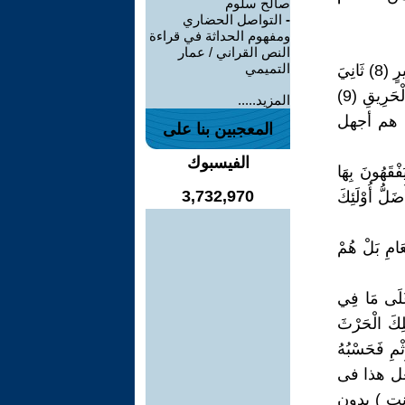
صالح سلوم
-
التواصل الحضاري
ومفهوم الحداثة في قراءة
النص القراني / عمار
التميمي
3 / 2 / 1 : ( وَمِنْ النَّاسِ مَنْ يُجَادِلُ فِي اللَّهِ بِغَيْرِ عِلْمٍ وَلا هُدًى وَلا كِتَابٍ مُنِيرٍ (8) ثَانِيَ
عِطْفِهِ لِيُضِلَّ عَنْ سَبِيلِ اللَّهِ لَهُ فِي الدُّنْيَا خِزْيٌ وَنُذِيقُهُ يَوْمَ الْقِيَامَةِ عَذَابَ الْحَرِيقِ (9)
المزيد.....
 هم أجهل
المعجبين بنا على
الفيسبوك
يَفْقَهُونَ بِهَا
3,732,970
ضَلُّ أُوْلَئِكَ
نْعَامِ بَلْ هُمْ
َ عَلَى مَا فِي
 وَيُهْلِكَ الْحَرْثَ
زَّةُ بِالإِثْمِ فَحَسْبُهُ
 من يفعل هذا فى
نت ) بدون