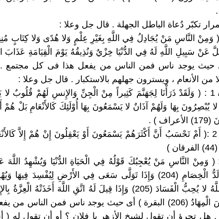
ى حيث يوجد ناس فمن الناس من يفعل هذا فى كل مجتمع .
ا من الأنعام ، ويسترون جهلهم بالاستكبار . قال جل وعلا :
3 / 2 / 1 / 1 : ( وَلَقَدْ ذَرَأْنَا لِجَهَنَّمَ كَثِيراً مِنْ الْجِنِّ وَالإِنسِ لَهُمْ قُلُوبٌ لا 
 لا يُبْصِرُونَ بِهَا وَلَهُمْ آذَانٌ لا يَسْمَعُونَ بِهَا أُوْلَئِكَ كَالأَنْعَامِ بَلْ هُمْ أَ
عراف ) .
3 / 2 / 1 / 2 :( أَمْ تَحْسَبُ أَنَّ أَكْثَرَهُمْ يَسْمَعُونَ أَوْ يَعْقِلُونَ إِنْ هُمْ إِلاَّ كَالأَ
ن )
 2 / 2 : ( وَمِنْ النَّاسِ مَنْ يُعْجِبُكَ قَوْلُهُ فِي الْحَيَاةِ الدُّنْيَا وَيُشْهِدُ اللَّه
قَلْبِهِ وَهُوَ أَلَدُّ الْخِصَامِ (204) وَإِذَا تَوَلَّى سَعَى فِي الأَرْضِ لِيُفْسِدَ فِيهَا
وَالنَّسْلَ وَاللَّهُ لا يُحِبُّ الْفَسَادَ (205) وَإِذَا قِيلَ لَهُ اتَّقِ اللَّهَ أَخَذَتْهُ الْعِ
جَهَنَّمُ وَلَبِئْسَ الْمِهَادُ (206) البقرة ) أى حيث يوجد ناس فمن الناس
 هل تجرؤ أن تقول لشيخ الأزهر يا فلان ؟ أو أن تقول له ( أ