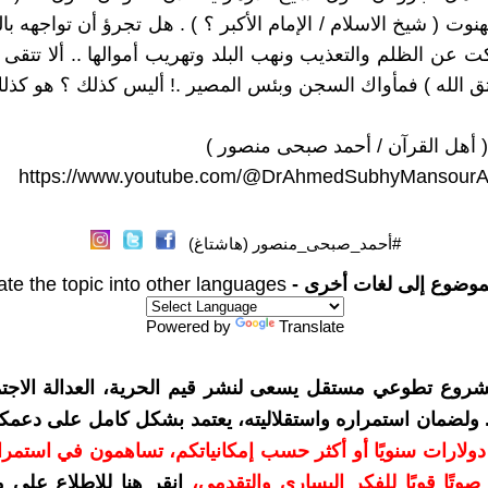
نوت ( شيخ الاسلام / الإمام الأكبر ؟ ) . هل تجرؤ أن تواجهه بال
ت عن الظلم والتعذيب ونهب البلد وتهريب أموالها .. ألا تتقى ا
تق الله ) فمأواك السجن وبئس المصير .! أليس كذلك ؟ هو كذلك
( أهل القرآن / أحمد صبحى منصور )
https://www.youtube.com/@DrAhmedSubhyMansourA
#أحمد_صبحى_منصور (هاشتاغ)
موضوع إلى لغات أخرى -
ate the topic into other languages
Powered by
Translate
شروع تطوعي مستقل يسعى لنشر قيم الحرية، العدالة الاجتم
. ولضمان استمراره واستقلاليته، يعتمد بشكل كامل على دعمك
دعمكم بمبلغ 10 دولارات سنويًا أو أكثر حسب إمكانياتكم، تساهمون في استم
وتًا قويًا للفكر اليساري والتقدمي
،
انقر هنا للاطلاع على 