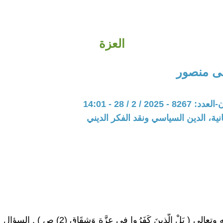
العزة
ى منصور
20 / 2 / 28 - 14:01
نية، الدين السياسي ونقد الفكر الديني
قال سبحانه وتعالى ( بَلْ الَّذِينَ كَفَرُوا فِي عِزَّةٍ و