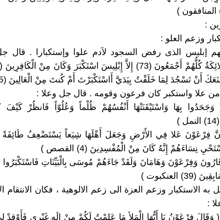
ين :
بار وزعم العلو :
هم إبليس الذى رفض السجود لآدم علوا وإستكبارا . قال جل
عَكَ أَنْ تَسْجُدَ لِمَا خَلَقْتُ بِيَدَيَّ أَاسْتَكْبَرْتَ أَمْ كُنتَ مِنْ الْعَالِينَ (75) ص ).
 ( وَجَحَدُوا بِهَا وَاسْتَيْقَنَتْهَا أَنْفُسُهُمْ ظُلْماً وَعُلُوّاً فَانظُرْ كَيْفَ ك
 )
( إِنَّ فِرْعَوْنَ عَلا فِي الأَرْضِ وَجَعَلَ أَهْلَهَا شِيَعاً يَسْتَضْعِفُ طَائِفَةً مِن
ْتَحْيِ نِسَاءَهُمْ إِنَّهُ كَانَ مِنْ الْمُفْسِدِينَ (4) القصص )
 وَقَارُونَ وَفِرْعَوْنَ وَهَامَانَ وَلَقَدْ جَاءَهُمْ مُوسَى بِالْبَيِّنَاتِ فَاسْتَكْبَرُ
 (39) العنكبوت )
: وصل به الاستكبار وزعم العزة الى زعم الالوهية ، فكان الانتقام ال
ا :
4 / 1 : ( وَقَالَ فِرْعَوْنُ يَا أَيُّهَا الْمَلأ مَا عَلِمْتُ لَكُمْ مِنْ إِلَهٍ غَيْرِي فَأَوْقِدْ 