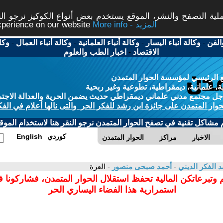
ة التصفح والنشر، الموقع يستخدم بعض أنواع الكوكيز نرجو النق
More info - المزيد
experience on our website
الفن
-
وكالة أنباء اليسار
-
وكالة أنباء العلمانية
-
وكالة أنباء العمال
-
وكا
الاقتصاد
-
اخبار الطب والعلوم
 الرئيسي لمؤسسة الحوار المتمدن
، علمانية، ديمقراطية، تطوعية وغير ربحية
ل مجتمع مدني علماني ديمقراطي حديث يضمن الحرية والعدالة الاجتم
حوار المتمدن على جائزة ابن رشد للفكر الحر والتى نالها أعلام في الفك
م مشاكل تقنية في تصفح الحوار المتمدن نرجو النقر هنا لاستخدام الموقع
كوردي
English
الاخبار
مراكز
الحوار المتمدن
د الفكر الديني
-
أحمد صبحى منصور
- العزة
 وتبرعاتكن المالية تحفظ استقلال الحوار المتمدن، فشاركونا 
استمرارية هذا الفضاء اليساري الحر