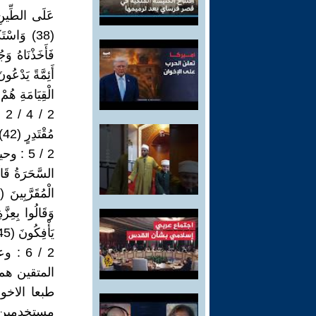
عَلَى الطِّينِ 
الْقِيَامَةِ هُمْ مِن
مُقْتَدِرٍ (42) القمر )
2 / 5 
يَأْفِكُونَ (45)الشعراء)
2 / 6
المتقين هم
طبعا الاخو
مستخدمين إسم 