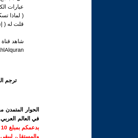
عبارات الكه
( لماذا تسك
قلت له ( إ
شاهد قناة 
hlAlquran
ترجم ال
الحوار المتمدن م
في العالم العربي
ب
والمستقل، ليبقى ص