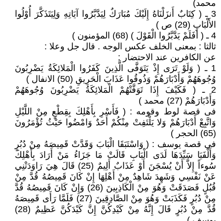
محمد)
3 ـ ( كِتَابٌ أَنزَلْنَاهُ إِلَيْكَ مُبَارَكٌ لِيَدَّبَّرُوا آيَاتِهِ وَلِيَتَذَكَّرَ أُوْلُوا
الأَلْبَابِ (29) ص )
4 ـ ( أَفَلَمْ يَدَّبَّرُوا الْقَوْلَ ) (68) المؤمنون )
ثالثا : بمعنى الخلف عكس الوجه . قال جل وعلا :
عن الكافرين عند الاحتضار :
1 ـ ( وَلَوْ تَرَى إِذْ يَتَوَفَّى الَّذِينَ كَفَرُوا الْمَلائِكَةُ يَضْرِبُونَ
وُجُوهَهُمْ وَأَدْبَارَهُمْ وَذُوقُوا عَذَابَ الْحَرِيقِ (50) الانفال )
2 ـ ( فَكَيْفَ إِذَا تَوَفَّتْهُمْ الْمَلائِكَةُ يَضْرِبُونَ وُجُوهَهُمْ
وَأَدْبَارَهُمْ (27) محمد )
فى قصة لوط وقومه : ( فَأَسْرِ بِأَهْلِكَ بِقِطْعٍ مِنْ اللَّيْلِ
وَاتَّبِعْ أَدْبَارَهُمْ وَلا يَلْتَفِتْ مِنْكُمْ أَحَدٌ وَامْضُوا حَيْثُ تُؤْمَرُونَ
(65) الحجر )
فى قصة يوسف : ( وَاسْتَبَقَا الْبَابَ وَقَدَّتْ قَمِيصَهُ مِنْ دُبُرٍ
وَأَلْفَيَا سَيِّدَهَا لَدَى الْبَابِ قَالَتْ مَا جَزَاءُ مَنْ أَرَادَ بِأَهْلِكَ
سُوءاً إِلاَّ أَنْ يُسْجَنَ أَوْ عَذَابٌ أَلِيمٌ (25) قَالَ هِيَ رَاوَدَتْنِي
عَنْ نَفْسِي وَشَهِدَ شَاهِدٌ مِنْ أَهْلِهَا إِنْ كَانَ قَمِيصُهُ قُدَّ مِنْ
قُبُلٍ فَصَدَقَتْ وَهُوَ مِنْ الْكَاذِبِينَ (26) وَإِنْ كَانَ قَمِيصُهُ قُدَّ
مِنْ دُبُرٍ فَكَذَبَتْ وَهُوَ مِنْ الصَّادِقِينَ (27) فَلَمَّا رَأَى قَمِيصَهُ
قُدَّ مِنْ دُبُرٍ قَالَ إِنَّهُ مِنْ كَيْدِكُنَّ إِنَّ كَيْدَكُنَّ عَظِيمٌ (28)
يوسف )