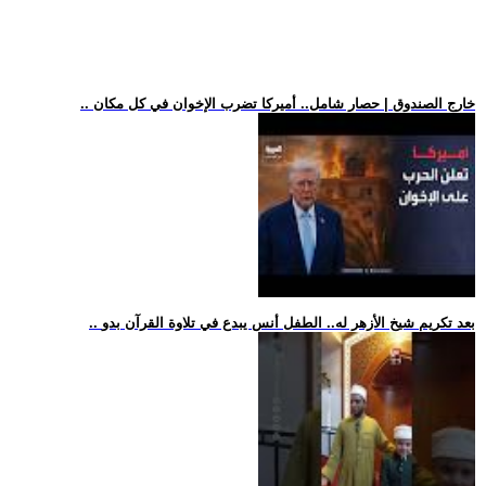
.. خارج الصندوق | حصار شامل.. أميركا تضرب الإخوان في كل مكان
.. بعد تكريم شيخ الأزهر له.. الطفل أنس يبدع في تلاوة القرآن بدو