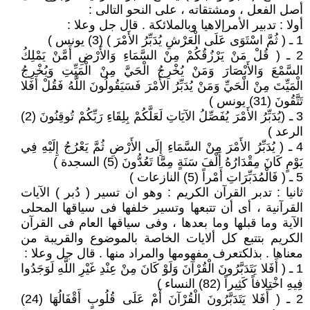
أصل الفعل ، ومشتقاته ، على النحو التالى :
أولا : تدبير الأمرإلاهيا وبالملائكة . قال جل وعلا :
1 ـ ( ثُمَّ اسْتَوَى عَلَى الْعَرْشِ يُدَبِّرُ الأَمْرَ ) (3) يونس )
2 ـ ( قُلْ مَنْ يَرْزُقُكُمْ مِنْ السَّمَاءِ وَالأَرْضِ أَمَّنْ يَمْلِكُ
السَّمْعَ وَالأَبْصَارَ وَمَنْ يُخْرِجُ الْحَيَّ مِنْ الْمَيِّتِ وَيُخْرِجُ
الْمَيِّتَ مِنْ الْحَيِّ وَمَنْ يُدَبِّرُ الأَمْرَ فَسَيَقُولُونَ اللَّهُ فَقُلْ أَفَلا
تَتَّقُونَ (31) يونس )
3 ـ (يُدَبِّرُ الأَمْرَ يُفَصِّلُ الآيَاتِ لَعَلَّكُمْ بِلِقَاءِ رَبِّكُمْ تُوقِنُونَ (2)
الرعد )
4 ـ ( يُدَبِّرُ الأَمْرَ مِنْ السَّمَاءِ إِلَى الأَرْضِ ثُمَّ يَعْرُجُ إِلَيْهِ فِي
يَوْمٍ كَانَ مِقْدَارُهُ أَلْفَ سَنَةٍ مِمَّا تَعُدُّونَ (5) السجدة )
5 ـ ( فَالْمُدَبِّرَاتِ أَمْراً (5) النازعات )
ثانيا : تدبر القرآن الكريم : وهو ان تسير ( دُبر ) الآيات
القرآنية ، أى أن تتبعها وتسير خلفها فى سياقها المحلى
الآية وما قبلها وما بعدها ، وفى سياقها العام فى القرآن
الكريم بتتبع كل ألايات الخاصة بالموضوع والقريبة من
معناها . بذلكتعرف مفهومها والمراد منها . قال جل وعلا :
1 ـ ( أَفَلا يَتَدَبَّرُونَ الْقُرْآنَ وَلَوْ كَانَ مِنْ عِنْدِ غَيْرِ اللَّهِ لَوَجَدُوا
فِيهِ اخْتِلافاً كَثِيراً (82) النساء )
2 ـ ( أَفَلا يَتَدَبَّرُونَ الْقُرْآنَ أَمْ عَلَى قُلُوبٍ أَقْفَالُهَا (24)