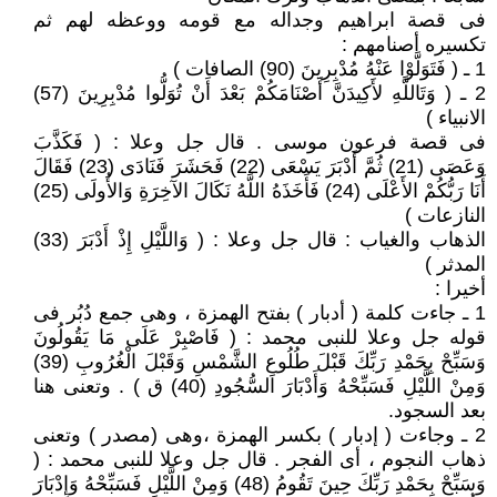
فى قصة ابراهيم وجداله مع قومه ووعظه لهم ثم
تكسيره أصنامهم :
1 ـ ( فَتَوَلَّوْا عَنْهُ مُدْبِرِينَ (90) الصافات )
2 ـ ( وَتَاللَّهِ لأَكِيدَنَّ أَصْنَامَكُمْ بَعْدَ أَنْ تُوَلُّوا مُدْبِرِينَ (57)
الانبياء )
فى قصة فرعون موسى . قال جل وعلا : ( فَكَذَّبَ
وَعَصَى (21) ثُمَّ أَدْبَرَ يَسْعَى (22) فَحَشَرَ فَنَادَى (23) فَقَالَ
أَنَا رَبُّكُمْ الأَعْلَى (24) فَأَخَذَهُ اللَّهُ نَكَالَ الآخِرَةِ وَالأُولَى (25)
النازعات )
الذهاب والغياب : قال جل وعلا : ( وَاللَّيْلِ إِذْ أَدْبَرَ (33)
المدثر )
أخيرا :
1 ـ جاءت كلمة ( أدبار ) بفتح الهمزة ، وهى جمع دُبُر فى
قوله جل وعلا للنبى محمد : ( فَاصْبِرْ عَلَى مَا يَقُولُونَ
وَسَبِّحْ بِحَمْدِ رَبِّكَ قَبْلَ طُلُوعِ الشَّمْسِ وَقَبْلَ الْغُرُوبِ (39)
وَمِنْ اللَّيْلِ فَسَبِّحْهُ وَأَدْبَارَ السُّجُودِ (40) ق ) . وتعنى هنا
بعد السجود.
2 ـ وجاءت ( إدبار ) بكسر الهمزة ،وهى (مصدر ) وتعنى
ذهاب النجوم ، أى الفجر . قال جل وعلا للنبى محمد : (
وَسَبِّحْ بِحَمْدِ رَبِّكَ حِينَ تَقُومُ (48) وَمِنْ اللَّيْلِ فَسَبِّحْهُ وَإِدْبَارَ