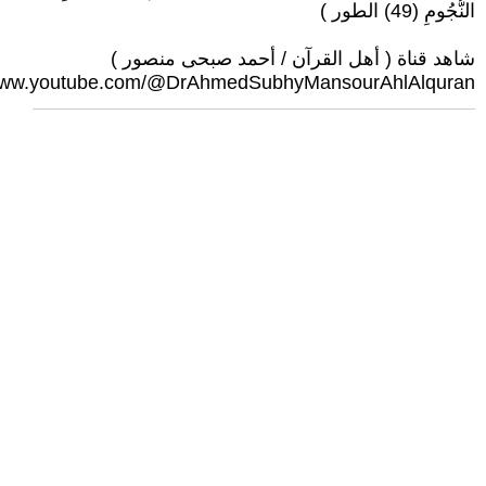
النُّجُومِ (49) الطور )
شاهد قناة ( أهل القرآن / أحمد صبحى منصور )
/www.youtube.com/@DrAhmedSubhyMansourAhlAlquran