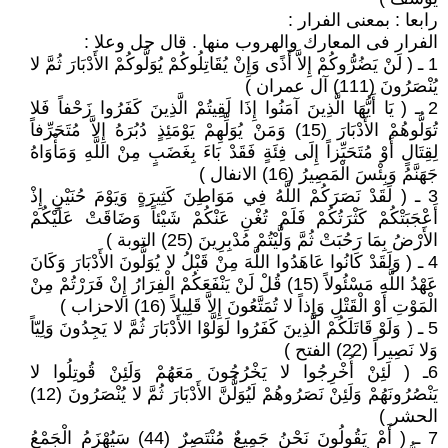
رابعا : بمعنى الفرار :
الفرار فى المعارك والهروب منها . قال جل وعلا :
1 ـ ( لَنْ يَضُرُّوكُمْ إِلاَّ أَذًى وَإِنْ يُقَاتِلُوكُمْ يُوَلُّوكُمْ الأَدْبَارَ ثُمَّ لا
يُنْصَرُونَ (111) آل عمران )
2 ـ ( يَا أَيُّهَا الَّذِينَ آمَنُوا إِذَا لَقِيتُمْ الَّذِينَ كَفَرُوا زَحْفاً فَلا
تُوَلُّوهُمْ الأَدْبَارَ (15) وَمَنْ يُوَلِّهِمْ يَوْمَئِذٍ دُبُرَهُ إِلاَّ مُتَحَرِّفاً
لِقِتَالٍ أَوْ مُتَحَيِّزاً إِلَى فِئَةٍ فَقَدْ بَاءَ بِغَضَبٍ مِنْ اللَّهِ وَمَأْوَاهُ
جَهَنَّمُ وَبِئْسَ الْمَصِيرُ (16) الانفال )
3 ـ ( لَقَدْ نَصَرَكُمْ اللَّهُ فِي مَوَاطِنَ كَثِيرَةٍ وَيَوْمَ حُنَيْنٍ إِذْ
أَعْجَبَتْكُمْ كَثْرَتُكُمْ فَلَمْ تُغْنِ عَنْكُمْ شَيْئاً وَضَاقَتْ عَلَيْكُمْ
الأَرْضُ بِمَا رَحُبَتْ ثُمَّ وَلَّيْتُمْ مُدْبِرِينَ (25) التوبة )
4 ـ ( وَلَقَدْ كَانُوا عَاهَدُوا اللَّهَ مِنْ قَبْلُ لا يُوَلُّونَ الأَدْبَارَ وَكَانَ
عَهْدُ اللَّهِ مَسْئُولاً (15) قُلْ لَنْ يَنْفَعَكُمْ الْفِرَارُ إِنْ فَرَرْتُمْ مِنْ
الْمَوْتِ أَوْ الْقَتْلِ وَإِذاً لا تُمَتَّعُونَ إِلاَّ قَلِيلاً (16) الاحزاب )
5 ـ ( وَلَوْ قَاتَلَكُمْ الَّذِينَ كَفَرُوا لَوَلَّوْا الأَدْبَارَ ثُمَّ لا يَجِدُونَ وَلِيّاً
وَلا نَصِيراً (22) الفتح )
6ـ ( لَئِنْ أُخْرِجُوا لا يَخْرُجُونَ مَعَهُمْ وَلَئِنْ قُوتِلُوا لا
يَنْصُرُونَهُمْ وَلَئِنْ نَصَرُوهُمْ لَيُوَلُّنَّ الأَدْبَارَ ثُمَّ لا يُنْصَرُونَ (12)
الحشر )
7 ـ ( أَمْ يَقُولُونَ نَحْنُ جَمِيعٌ مُنْتَصِرٌ (44) سَيُهْزَمُ الْجَمْعُ