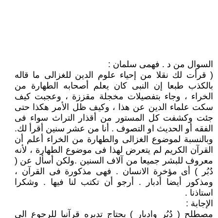
السوال من د . فهمى سلمان :
( قرأت لك نقلا من إحياء علوم الدين للغزالى ما قاله
بالكذب طبعا إن النبى كان يعلم أصحابه الطهارة من
الخراء ، وجاء بتفصيلات مخجلة مقززة ، وعجبت كيف
سكت علماء الدين عن هذا ، وكيف ظل الأمر هكذا حتى
جئت وكشفت كل المستور من أقذار التراث سواء فى
الفقه أو الحديث او التصوف . أنا من عشر سنين أقرأ لك.
وبالنسبة لموضوع الغزالى والطهارة من الخراء أعلم أن
القرآن الكريم لم يتعرض لهذا فى موضوع الطهارة ، لأنه
معروف للبشر جميعا من آلاف السنين .ولكن أسأل عن (
دُبُر ) أى مؤخرة الانسان . فهى مذكورة فى القرآن ،
ومذكور أيضا أدبار . أرجو أن تكتب لنا فيها . وشكرا
استاذنا .
الإجابة :
مصطلح ( دُبُر وادبار ) يحتاج تدبره قرآنيا للرجوع الى