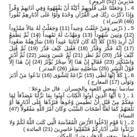
مُدْبِرِينَ (52) الروم )
4 ـ ( وَجَعَلْنَا عَلَى قُلُوبِهِمْ أَكِنَّةً أَنْ يَفْقَهُوهُ وَفِي آذَانِهِمْ وَقْراً
وَإِذَا ذَكَرْتَ رَبَّكَ فِي الْقُرْآنِ وَحْدَهُ وَلَّوْا عَلَى أَدْبَارِهِمْ نُفُوراً
(46) الاسراء )
5 ـ ( ذَرْنِي وَمَنْ خَلَقْتُ وَحِيداً (11) وَجَعَلْتُ لَهُ مَالاً مَمْدُوداً
(12) وَبَنِينَ شُهُوداً (13) وَمَهَّدْتُ لَهُ تَمْهِيداً (14) ثُمَّ يَطْمَعُ
أَنْ أَزِيدَ (15) كَلاَّ إِنَّهُ كَانَ لآيَاتِنَا عَنِيداً (16) سَأُرْهِقُهُ صَعُوداً
(17) إِنَّهُ فَكَّرَ وَقَدَّرَ (18) فَقُتِلَ كَيْفَ قَدَّرَ (19) ثُمَّ قُتِلَ
كَيْفَ قَدَّرَ (20) ثُمَّ نَظَرَ (21) ثُمَّ عَبَسَ وَبَسَرَ (22) ثُمَّ أَدْبَرَ
وَاسْتَكْبَرَ (23) فَقَالَ إِنْ هَذَا إِلاَّ سِحْرٌ يُؤْثَرُ (24) إِنْ هَذَا إِلاَّ
قَوْلُ الْبَشَرِ (25) سَأُصْلِيهِ سَقَرَ (26) المدثر )
6 ـ ( كَلاَّ إِنَّهَا لَظَى (15) نَزَّاعَةً لِلشَّوَى (16) تَدْعُوا مَنْ أَدْبَرَ
وَتَوَلَّى (17) المعارج )
سادسا :بمعنى اللعنة والخسران . قال جل وعلا :
1 ـ ( يَا أَيُّهَا الَّذِينَ أُوتُوا الْكِتَابَ آمِنُوا بِمَا نَزَّلْنَا مُصَدِّقاً لِمَا
مَعَكُمْ مِنْ قَبْلِ أَنْ نَطْمِسَ وُجُوهاً فَنَرُدَّهَا عَلَى أَدْبَارِهَا أَوْ
نَلْعَنَهُمْ كَمَا لَعَنَّا أَصْحَابَ السَّبْتِ وَكَانَ أَمْرُ اللَّهِ مَفْعُولاً (47)
النساء)
2 ـ ( يَا قَوْمِ ادْخُلُوا الأَرْضَ الْمُقَدَّسَةَ الَّتِي كَتَبَ اللَّهُ لَكُمْ وَلا
تَرْتَدُّوا عَلَى أَدْبَارِكُمْ فَتَنْقَلِبُوا خَاسِرِينَ (21) المائدة )
سابعا : بمعنى الذهاب وترك المكان