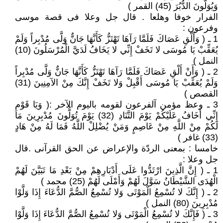
وَيُوَلُّونَ الدُّبُرَ (45) القمر )
الفرار خوفا وهلعا . قال جل وعلا فى قصة موسى
وفرعون :
1 ـ ( وَأَلْقِ عَصَاكَ فَلَمَّا رَآهَا تَهْتَزُّ كَأَنَّهَا جَانٌّ وَلَّى مُدْبِراً وَلَمْ
يُعَقِّبْ يَا مُوسَى لا تَخَفْ إِنِّي لا يَخَافُ لَدَيَّ الْمُرْسَلُونَ (10)
النمل )
2 ـ ( وَأَنْ أَلْقِ عَصَاكَ فَلَمَّا رَآهَا تَهْتَزُّ كَأَنَّهَا جَانٌّ وَلَّى مُدْبِراً
وَلَمْ يُعَقِّبْ يَا مُوسَى أَقْبِلْ وَلا تَخَفْ إِنَّكَ مِنْ الآمِنِينَ (31)
القصص )
3 ـ وعظ مؤمن آلفرعون لقومه باليوم الآخر :( وَيَا قَوْمِ
إِنِّي أَخَافُ عَلَيْكُمْ يَوْمَ التَّنَادِ (32) يَوْمَ تُوَلُّونَ مُدْبِرِينَ مَا
لَكُمْ مِنْ اللَّهِ مِنْ عَاصِمٍ وَمَنْ يُضْلِلْ اللَّهُ فَمَا لَهُ مِنْ هَادٍ
(33) غافر )
خامسا : بمعنى الردّة والإعراض عن الحق القرآنى .قال
جل وعلا :
1 ـ ( إِنَّ الَّذِينَ ارْتَدُّوا عَلَى أَدْبَارِهِمْ مِنْ بَعْدِ مَا تَبَيَّنَ لَهُمْ
الْهُدَى الشَّيْطَانُ سَوَّلَ لَهُمْ وَأَمْلَى لَهُمْ (25) محمد )
2 ـ ( إِنَّكَ لا تُسْمِعُ الْمَوْتَى وَلا تُسْمِعُ الصُّمَّ الدُّعَاءَ إِذَا وَلَّوْا
مُدْبِرِينَ (80) النمل )
3 ـ ( فَإِنَّكَ لا تُسْمِعُ الْمَوْتَى وَلا تُسْمِعُ الصُّمَّ الدُّعَاءَ إِذَا وَلَّوْا