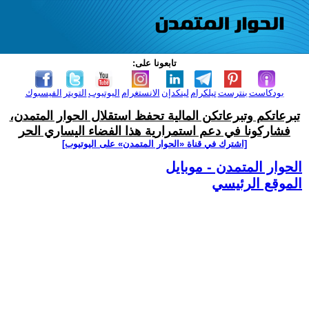
تابعونا على:
بودكاست
بنترست
تيلكرام
لينكدإن
الانستغرام
اليوتيوب
التويتر
الفيسبوك
تبرعاتكم وتبرعاتكن المالية تحفظ استقلال الحوار المتمدن،
فشاركونا في دعم استمرارية هذا الفضاء اليساري الحر
[اشترك في قناة ‫«الحوار المتمدن» على اليوتيوب]
الحوار المتمدن - موبايل
الموقع الرئيسي