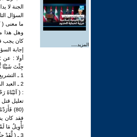
الجنة لا يد
السؤال الثا
وهل هذا مب
كان يجب قت
المزيد.....
إجابة السؤا
أولا : عن : ( فَ
جِئْتَ شَيْئًا نُّكْرًا 
1 ـ التشريع الاسلامى لا يؤخذ من القصص القرآنى عن السابقين .
2 ـ العبد 
تعليل قتل الغلام
فقد كان ينفّ
تَأْوِيلُ مَا لَمْ تَ
3 ـ ( لَّقَدْ جِئْتَ شَيْئًا نُّكْرًا ) أى شىء يستحق الانكار الشديد .