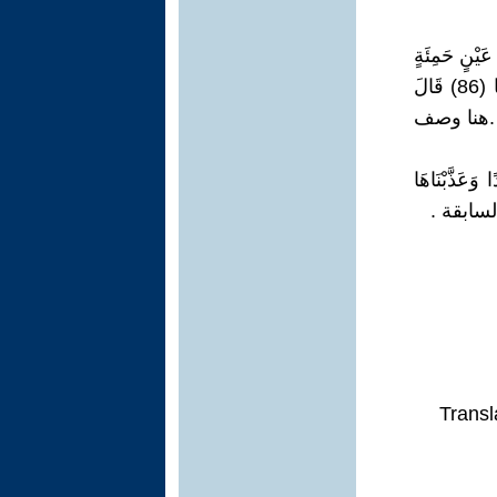
يْنٍ حَمِئَةٍ
وَوَجَدَ عِندَهَا قَوْمًا قُلْنَا يَا ذَا الْقَرْنَيْنِ إِمَّا أَن تُعَذِّبَ وَإِمَّا أَن تَتَّخِذَ فِيهِمْ حُسْنًا (86) قَالَ
ى رَبِّهِ فَيُعَذِّبُهُ عَذَابًا نُّكْرًا (87)الكهف ) .هنا وصف
وَعَذَّبْنَاهَا
Transl