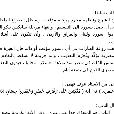
لناه سابقا :
ود الشرع ونظامة مجرد مرحلة مؤقتة ، وسيظل الصراع الداخ
لى أن يصل بسوريا الى التقسيم ، وانتهاء مرحلة سايكس بيكو ال
ول سوريا ولبنان والعراق والآردن ، وأن تتكون على أشلائ
 .
بلغت روعة العبارات فى أى دستور مؤقت أو دائم فإن العبرة فى 
مصرية تؤكّد وتُجرّم التعذيب ، وأنه جريمة لا تسقط بالتقادم 
ساس المُلك فى مصر منذ تولاها العسكر . وحاليا ، فبدون الت
مصرى القزم فى بضعة أيام .
انى من الاستاذ عوف فهمى :
ل الثانى :
 الناس هو المتفوّق جدا على غيره . وفى الآية الكريمة وصف