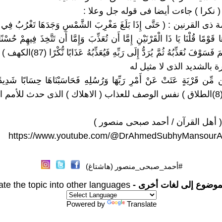
ة ( نكرا ) جاءت أيضا فى قوله جل وعلا :
ى القرنين : ( حَتَّى إِذَا بَلَغَ مَغْرِبَ الشَّمْسِ وَجَدَهَا تَغْرُبُ فِي عَ
أَمَّا مَن ظَلَمَ فَسَوْفَ نُعَذِّبُهُ ثُمَّ يُرَدُّ إِلَ
 بالشديد الذى لا مثيل له
ِن مِّن قَرْيَةٍ عَتَتْ عَنْ أَمْرِ رَبِّهَا وَرُسُلِهِ فَحَاسَبْنَاهَا حِسَابًا شَدِيدًا 
قة .
( أهل القرآن / أحمد صبحى منصور )
https://www.youtube.com/@DrAhmedSubhyMansourA
#أحمد_صبحى_منصور (هاشتاغ)
موضوع إلى لغات أخرى -
ate the topic into other languages
Powered by
Translate