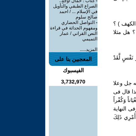
-
كتاب : حَمَّالُ أَوْجُهٍ..
الصراع الطبقي والتأويل
في الإسلام ... / احمد
صالح سلوم
-
التواصل الحضاري
ى ( نُكرا ) فى قول موسى للعبد الصالح : ( لَّقَدْ جِئْتَ شَيْئًا نُّكْرًا (74)الكهف ) ؟
ومفهوم الحداثة في قراءة
؟ هل مثلا
النص القراني / عمار
التميمي
المزيد.....
 نَفْسٍ لَّقَدْ
المعجبين بنا على
الفيسبوك
3,732,970
نه جل وعلا
(65) الكهف ). ومن علمه هذا قال فى
َاناً وَكُفْراً
َكَاةً وَأَقْرَبَ رُحْماً (81) الكهف ). وفى النهاية
ْرِي ذَلِكَ