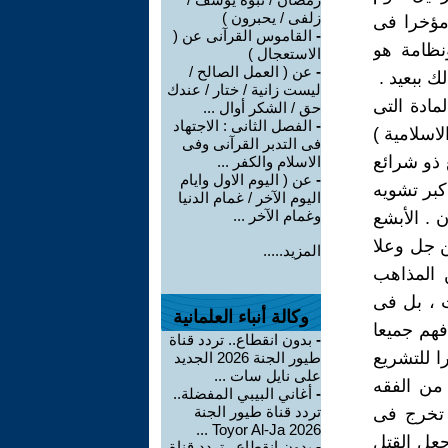
زلفى / يحبرون )
 مؤخرا فى
-
القاموس القرآنى عن (
نظامة هو
الاستعجال )
-
عن ( العمل الصالح /
ك ببعيد .
ليست زانية / ختار / عندك
مادة التى
حق / الشكر أوال ...
-
الفصل الثانى : الاجتهاد
لاسلامية )
فى التدبر القرآنى وفى
 ذو شرائع
الاسلام والكفر ...
-
عن ( اليوم الاول وايام
كبر تشويه
اليوم الآخر / غمام الدنيا
وغمام الآخر ...
 . الأبشع
ن جل وعلا
المزيد.....
 المذاهب
ت ، بل فى
وكالة أنباء العلمانية
فهم جميعا
-
بدون انقطاع.. تردد قناة
 للتشريع
طيور الجنة 2026 الجديد
على نايل سات ...
 من الفقه
-
أغاني البيبي المفضلة..
تردد قناة طيور الجنة
 تخرج فى
2026 Toyor Al-Ja ...
جعل القتل
-
بدون انقطاع.. تردد قناة