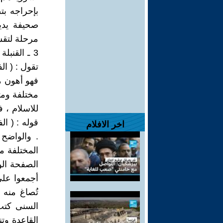
بإحراجه بت
صحيفة يدي
مرحلة لتقسي
3 ـ القنب
تقول : ( ال
فهو أهون م
مختلفة ومت
للاسلام ، 
قوله : ( ال
اخر الافلام
. والواضح 
المختلفة م
الصفحة الو
أجمعوا على
تُصاغ منه 
السنى كتب 
القاعدة وت