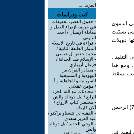
المزيد.....
كتب ودراسات
-
حقوق العصر. تحقيقات
لى الدموى
في جريمة ازدراء العقل و
تى تسبّبت
معاداة الإنسان / أحمد
التاوتي
ها دويلات
-
قراءة في تاريخ الاسلام
المبكر الطبعة الثانية /
محمد جعفر ال عيسى
التنفيذ .
-
الإسلام ضد الحداثة /
فرغان أزيهاري
. ومع هذا
-
مصادر القرآن من
عذيب يسقط
اليهودية و المسيحية
السريانية و الجاهلية و أ ...
/ مؤمن عقلاني
-
محادثات مع الله الجزء
الرابع / نيل دونالد والش
-
مختصر كتاب الأرواح /
ما معنى ( عبقرى ) فى آية ( مُتَّكِئِينَ عَلَى رَفْرَفٍ خُضْرٍ وَعَبْقَرِيٍّ حِسَانٍ (76) الرحمن
آلان كاردك
-
الفقيه لي نتسناو براكتو /
عبد العزيز سعدي
-
الوحي الجديد / يل دونالد
والش
 لنعيم فى