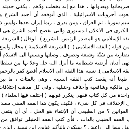
صريحاتها وبعدوانها ، هذا مع إنه يخطب ودّهم . يكفى حديثه
عوت أحرونات الاسرائيلية . الذى أتوقعه أن أحمد الشرع و
م سوريا ، ثم العراق ، ومن يدرى ، ربما إيران بعدها ،وليس ذل
لة الكبرى فى الاعلان الدستورى والتى تفضح أحمد الشرع هى ال
فقه الإسلامي هو المصدر الرئيس للتشريع ) . لوقال ( الشريعة ا
ن قوله ( الفقه الاسلامى ). ( الشريعة الاسلامية ) مجال واسع
ضاربة بين سُنّة وشيعة وتصوف . وصلتها ونسبتها الى الاسلام أ
فهى أديان أرضية شيطانية ما أنزل الله جل وعلا بها من سلطان
فقه الاسلامى ). نسبه هذا الفقه الى الاسلام أفظع كفر بالرحم
طبعا أنه يقصد كتب الفقه السنية . وهى بالمئات ، ما بين
ن مالكية وشافعية وأحناف وحنبلية . وفى كل مذهب إختلافا
احدة من كل كتاب فقهى يتكرر قولهم ( إختلف فيها العلماء ) 
 الإختلاف فى كل شىء ، فكيف يكون هذا الفقه السنى مصدرا
القوانين ؟ من الطبيعى أن الإنتقاء هو الحل . أى أن ينتقى
الفقه الحنبلى بالذات . فأى كتب الفقه الحنبلى توافق من
نقل منها الى داعش ؟ سيكون بالتأكيد فتاوى إبن تيمية ، الذى 