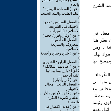
والعام
حمد الشرع
-
عن ( السعادة الزوجية /
البلد الطيب والبلد الخبيث
)
-
الفصل السادس : حدود
الاجتهاد فى الشريعة
الاسلامية ( الميراث ...
معتاد فى
-
عن ( وقار وقور / جحد )
يعبّر هذا
-
الفصل الخامس :
المعروف والشريعة
نية . ومن
الاسلامية
-
عن ( جُناح وجناح وأجنحة
مواد يهلل
)
يمسح بها
-
الفصل الرابع : الشورى
-
عن ( عبادتهم الملائكة /
خُلُق الأولين وما وجدوا
صُّرحاء .
عليه آباءهم ...
-
عن ( دُبُر وأدبار )
 منها الى
-
الفصل الثالث : مجال
تحالف مع
الاجتهاد
-
عن ( خُلُق الأولين / نُكُرا /
اوة منطقه
القلة والكثرة / البكرة
والعشية ...
كون رئيسا
-
عن ( فدية الافطار فى
ائيل تقوم
رمضان / نبوة يوسف /