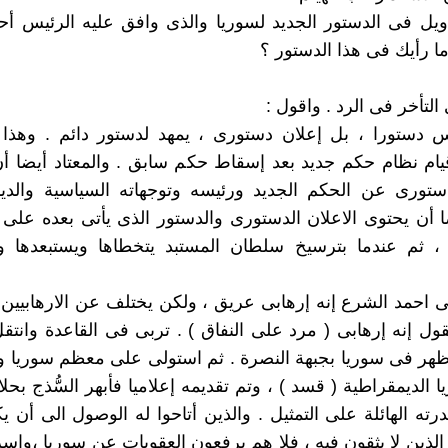
ويل فى الدستور الجديد لسوريا والذى وافق عليه الرئيس أ
ما رأيك فى هذا الدستور ؟
لتأخر فى الرد . واقول :
يس دستورا ، بل إعلان دستورى ، يمهد لدستور دائم . وهذا 
يام نظام حكم جديد بعد إسقاط حكم سابق . والمعتاد أيضا أن 
دستورى عن الحكم الجديد ورئيسه وتوجهاته السياسية والدي
ضا أن يحتوى الاعلان الدستورى والدستور الذى يأتى بعده على 
ج ، ثم عندما بترسيخ سلطان المستبد يتخطاها ويستبعدها و
فى احمد الشرع إنه إرهابى عريق ، ولكن يختلف عن الارهابيين ال
ول إنه إرهابى ( مرد على النفاق ) . تربى فى القاعدة وانتقل
هر فى سوريا بجبهة النصرة . ثم استولى على معظم سوريا و
الديمقراطية ( قسد ) ، وتم تقديمه إعلاميا فأبهر السُّذج بحل
رته الهائلة على التمثيل . والذين أتاحوا له الوصول الى أن ي
الذين لا يثقون فيه ، فلا هم يرفعون العقوبات عن سوريا ،وإسر