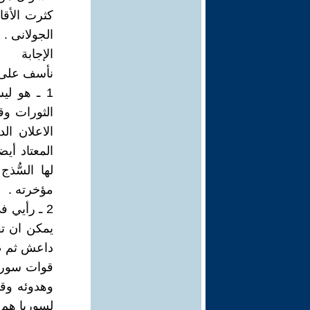
كثرت الأقا
الجولانى . 
الإجابة
نأسف على ا
1 ـ هو ل
الثورات وق
الاعلان ال
المعتاد أي
لها السُّذ
مؤخرته .
2 ـ رأيي 
يمكن ان تق
داعش ثم ظ
قوات سوريا 
وهدوئه وقد
لسوريا هم 