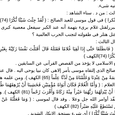
انيه شىء.
لث : من د . سناء الشاهد :
ما معن
ررلقتل غلام برىء بتهمة أنه عند الكبر سيفعل معصية كبرى 
ل هتلر فى طفولته لتجنب الحرب العالمية ؟
ل الثالث :
انطَلَقَا حَتَّى إِذَا لَقِيَا غُلامًا فَقَتَلَهُ قَالَ أَقَتَلْتَ نَفْسًا زَكِيَّةً بِغَيْرِ
(74)الكهف )
الصالح الذى إلتقاه موسى بأمر إلاهى كان نبيا يوحى اليه . قال ع
: ( آتَيْنَاهُ رَحْمَةً مِنْ عِنْدِنَا وَعَلَّمْنَاهُ مِنْ لَدُنَّا عِلْماً 
 : ( وَأَمَّا الْغُلامُ فَكَانَ أَبَوَاهُ مُؤْمِنَيْنِ فَخَشِينَا أَنْ يُرْهِقَهُمَا طُغْي
(80) فَأَرَدْنَا أَنْ يُبْدِلَهُمَا رَبُّهُمَا خَيْراً مِنْهُ ز
ذ أوامر الله جل وعلا . وقد قال لموسى : ( وَمَا فَعَلْتُهُ عَنْ أَم
سْتَطِعْ عَلَيْهِ صَبْراً (82) الكهف )