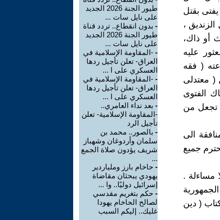
طيور الجنة 2026 الجديد
يفتى بقتل
على نايل سات ...
الزنديق ،
-
بدون انقطاع.. تردد قناة
طيور الجنة 2026 الجديد
ث أو ذاك،
على نايل سات ...
عثور عليه
-
-المقاومة الإسلامية في
العراق- تعلن تأجيل ردها
ته ( فقه
العسكري على ا ...
 ( معتدلى
-
-المقاومة الإسلامية في
العراق- تعلن تأجيل ردها
اك الفتوى
العسكري على ا ...
-
بعد نداء العامري..
ى تجعل من
-المقاومة الإسلامية- تعلن
تأجيل الرد
-
بالصور.. محمد بن
نافقة الى
سلمان وأردوغان وشهباز
حترم جميع
شريف يؤدون صلاة الجمع
...
-
حاخام بارز وملياردير
 مساءلة .
يهودي يبحثان مقاضاة
إسرائيل دوليًا.. وا ...
الجمهورية
-
حكم بتغريم مقدسي
لصالح الحاخام يهودا
كتاب ( دين
غليك.. إليكم السبب