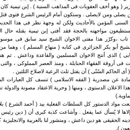
ير ( وهو أخف العقوبات فى المذاهب السنية ) . إبن تيمية كان 
ن يصلى ومن لايصلى . وستكون أمام الرئيس الشرع فتوى قتل 
 السنى المؤمن بالأحاديث ولكن له وجهة نظر فى هذا الحدي
يستطيعون مواجهته بالحجة فقد أفتى إبن تيمية بقتله حال ال
و تاب ،وكرّر هذا مفتى الاخوان الشيخ سيد سابق فى موسوع
لشيخ أبو بكر الجزائرى فى كتابه ( منهاج المسلم ) ، وهما من
ابى ) الذى أنتج الاخوان المسلمين والقاعدة وداعش . ثم هن
ت فى أروقة الفقهاء الحنابلة ، ومنذ العصر المملوكى ، والت
 أى الحاكم السُنّى ) أن يقتل ثلث الرعية لاصلاح الثلثين .
لمادة عن مصدرية ( الفقه الاسلامى ) تنسف كل العبارات الم
ا الاعلان الدستوى ، ومنها ( وحرية الاعتقاد مصونة والدولة ت
ماوية.)
ضعت مواد الدستور كل السلطات الفعلية بيد ( أحمد الشرع ) بلا
لاها لا يُسأل عما يفعل . وأشاعت كذبة كبرى أن ( دين رئيس 
دينه الحقيقى هو دين داعش ، ومنشور لنا بالعربية والانجليزية 
ون ).