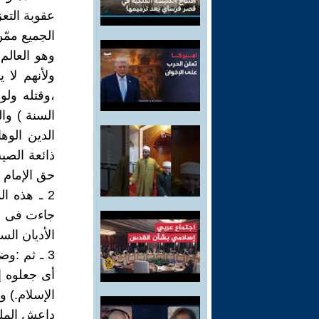
عقوبة التعز
الجميع ممّ
وهو العالم
ولأنهم لا 
،وقتله ول
السنة ) وا
الدين الوه
ذائعة الصي
حق الإمام (
2 ـ هذه ا
جاءت فى هذ
الأديان الس
3 ـ ثم :و
أى جعلوه إ
الإسلام.) و
داعش الملع