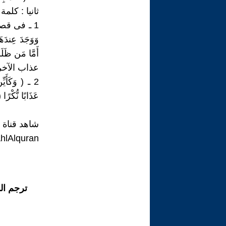
ثانيا : كلم
1 ـ فى قصة ذ
عذاب الآخرة
2 ـ ( وَكَأَيّ
عَذَابًا نُّكْرًا (8)الطلاق ) نفس الوصف للعذاب ( الاهلاك ) الذى حدث للأمم الساب
شاهد قناة 
hlAlquran
ترجم ال