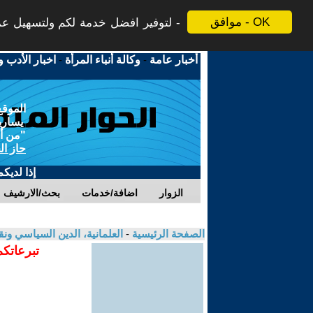
موافق - OK
لتوفير افضل خدمة لكم ولتسهيل عملي
أخبار عامة
-
وكالة أنباء المرأة
-
اخبار الأدب و
الموقع
يسارية
"من أج
حاز ال
إذا لديك
الزوار
اضافة/خدمات
بحث/الارشيف
الصفحة الرئيسية
-
العلمانية، الدين السياسي ونق
تبرعاتكم