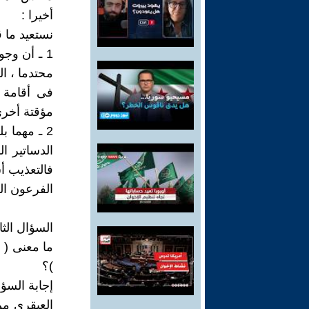
أخيرا :
نستعيد ما ق
1 ـ أن وج
محتدما ، ا
فى أقامة د
مؤقتة أخرى
2 ـ مهما 
الدساتير ال
فالتعذيب أ
الفرعون ال
السؤال الث
)؟
إجابة السؤا
العبقرى من