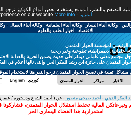
ة التصفح والنشر، الموقع يستخدم بعض أنواع الكوكيز نرجو النق
More info - المزيد
experience on our website
الفن
-
وكالة أنباء اليسار
-
وكالة أنباء العلمانية
-
وكالة أنباء العمال
-
وكا
الاقتصاد
-
اخبار الطب والعلوم
 الرئيسي لمؤسسة الحوار المتمدن
، علمانية، ديمقراطية، تطوعية وغير ربحية
ل مجتمع مدني علماني ديمقراطي حديث يضمن الحرية والعدالة الاجتم
حوار المتمدن على جائزة ابن رشد للفكر الحر والتى نالها أعلام في الفك
م مشاكل تقنية في تصفح الحوار المتمدن نرجو النقر هنا لاستخدام الموقع
كوردي
English
الاخبار
مراكز
الحوار المتمدن
د الفكر الديني
-
أحمد صبحى منصور
- عن ( أحمد الشرع ودستوره / عبقرى /
 وتبرعاتكن المالية تحفظ استقلال الحوار المتمدن، فشاركونا 
استمرارية هذا الفضاء اليساري الحر