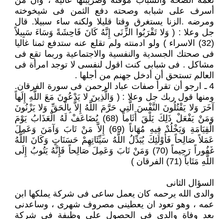
نعمة الصحة والشباب مؤقتة وضريبتها عالية ، وأن من
أسرف على شبابه وصحته دفع الثمن فى شيخوخته
ومرضه .الزنا يستغرق وقتا قليلا ولكنه ساء سبيلا. قال
جل وعلا : ( وَلا تَقْرَبُوا الزِّنَى إِنَّهُ كَانَ فَاحِشَةً وَسَاءَ سَبِيلاً
(32) الاسراء ) ولو ادمنته ولم تقلع عنه ستدفع ثمنا غاليا
فى صحتك الجسدية والنفسية والاجتماعية وربما تقع فى
مشاكل . فى شبابى كنت اقول لنفسى لا توجد امرأة فى
العالم تستحق أن أدخل جهنم من أجلها .
4 ـ ارجو أن تقرأ صفات عباد الرحمن فى سورة الفرقان.
ومنها قول ربك جل وعلا : ( وَالَّذِينَ لا يَدْعُونَ مَعَ اللَّهِ إِلَهاً
آخَرَ وَلا يَقْتُلُونَ النَّفْسَ الَّتِي حَرَّمَ اللَّهُ إِلاَّ بِالْحَقِّ وَلا يَزْنُونَ
وَمَنْ يَفْعَلْ ذَلِكَ يَلْقَ أَثَاماً (68) يُضَاعَفْ لَهُ الْعَذَابُ يَوْمَ
الْقِيَامَةِ وَيَخْلُدْ فِيهِ مُهَاناً (69) إِلاَّ مَنْ تَابَ وَآمَنَ وَعَمِلَ
عَمَلاً صَالِحاً فَأُوْلَئِكَ يُبَدِّلُ اللَّهُ سَيِّئَاتِهِمْ حَسَنَاتٍ وَكَانَ اللَّهُ
غَفُوراً رَحِيماً (70) وَمَنْ تَابَ وَعَمِلَ صَالِحاً فَإِنَّهُ يَتُوبُ إِلَى
اللَّهِ مَتَاباً (71) الفرقان )
السؤال الثانى
والدى الله يرحمه كان يعمل ساعى فى شركة يملكها ابن
عمه ، وهو تعود ان يعطينى مصروف شهرى ، وساعدنى
بعد وفاة والدى فى الحصول على وظيفة فى شركة