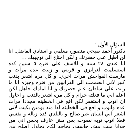
السؤال الأول :
دكتور أحمد صبحي منصور، معلمي و استاذي الفاضل. انا
لن اطيل علي حضرتك و لكن احتاج الي توجيهك . .
انا عندي ٢٨ سنه و للاسف علي فتره ٥ سنين كده
استسلمت لغرايزي و قريني و زنيت عده مرات و
مارست الفواحش مرات اخري. و كل مره اشعر بذنب
كبير لاني انضممت الي القرانيين من فتره وجيزه انا ما
زلت علي شاطئ علم حضرتك و انا امامك جاهل لكن
اعلم اني ما فعلته حرام و كل مره اشعر بالذنب و احاول
ان اتوب و استغفر لكن اقع في الخطيئه مجددا مرات
عده واتوب و اقع في الخطيئه لذا منذ يومين بكيت لاني
اشعر اني انسان غير صالح و بالبلدي كده زباله و نفسي
فعلا اتوب توبه نصوحه بس مش عارف بحس اني من
جوايا ميت مش حاسس بحاجه لكن بحاول اصلح من