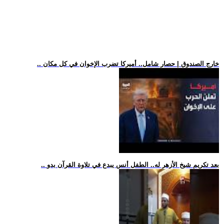
.. خارج الصندوق | حصار شامل.. أميركا تضرب الإخوان في كل مكان
.. بعد تكريم شيخ الأزهر له.. الطفل أنس يبدع في تلاوة القرآن بدو