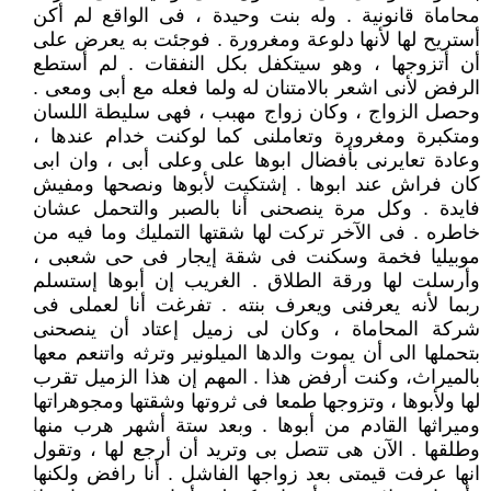
محاماة قانونية . وله بنت وحيدة ، فى الواقع لم أكن
أستريح لها لأنها دلوعة ومغرورة . فوجئت به يعرض على
أن أتزوجها ، وهو سيتكفل بكل النفقات . لم أستطع
الرفض لأنى اشعر بالامتنان له ولما فعله مع أبى ومعى .
وحصل الزواج ، وكان زواج مهبب ، فهى سليطة اللسان
ومتكبرة ومغرورة وتعاملنى كما لوكنت خدام عندها ،
وعادة تعايرنى بأفضال ابوها على وعلى أبى ، وان ابى
كان فراش عند ابوها . إشتكيت لأبوها ونصحها ومفيش
فايدة . وكل مرة ينصحنى أنا بالصبر والتحمل عشان
خاطره . فى الآخر تركت لها شقتها التمليك وما فيه من
موبيليا فخمة وسكنت فى شقة إيجار فى حى شعبى ،
وأرسلت لها ورقة الطلاق . الغريب إن أبوها إستسلم
ربما لأنه يعرفنى ويعرف بنته . تفرغت أنا لعملى فى
شركة المحاماة ، وكان لى زميل إعتاد أن ينصحنى
بتحملها الى أن يموت والدها الميلونير وترثه واتنعم معها
بالميراث، وكنت أرفض هذا . المهم إن هذا الزميل تقرب
لها ولأبوها ، وتزوجها طمعا فى ثروتها وشقتها ومجوهراتها
وميراثها القادم من أبوها . وبعد ستة أشهر هرب منها
وطلقها . الآن هى تتصل بى وتريد أن أرجع لها ، وتقول
انها عرفت قيمتى بعد زواجها الفاشل . أنا رافض ولكنها