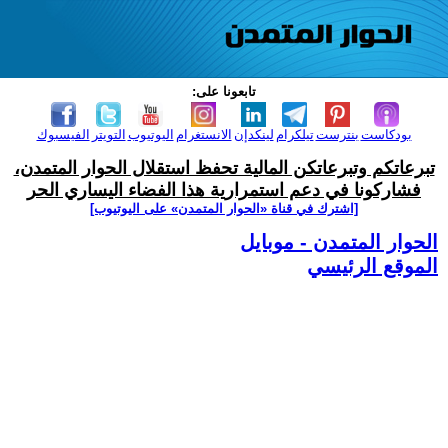
تابعونا على:
بودكاست
بنترست
تيلكرام
لينكدإن
الانستغرام
اليوتيوب
التويتر
الفيسبوك
تبرعاتكم وتبرعاتكن المالية تحفظ استقلال الحوار المتمدن،
فشاركونا في دعم استمرارية هذا الفضاء اليساري الحر
[اشترك في قناة ‫«الحوار المتمدن» على اليوتيوب]
الحوار المتمدن - موبايل
الموقع الرئيسي