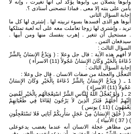
وأبوها يتصلان بى وأبوها يؤكد لى أنها تغيرت ، وإنه لا
يأمن على بنته إلا معى . فماذا تنصحنى أستاذى ؟.
إجابة السؤال الثانى
أبوها هو الذى أفسدها بسوء تربيته لها . إشترى لها كل ما
تريد ، وإشترى لها زوجا تعاملت معه على أنه لعبة تمتلكها
. مستحيل أن تتغير . إهرب بنفسك منها ومن أبيها .
سيدفعان الثمن .
السؤال الثالث :
لا أفهم هذه الآية : قال جل وعلا : ( وَيَدْعُ الإِنسَانُ بِالشَّرِّ
دُعَاءَهُ بِالْخَيْرِ وَكَانَ الإِنسَانُ عَجُولاً (11) الاسراء )
إجابة السؤال الثالث :
التعجُّل والعجلة من صفات الانسان . قال جل وعلا :
1 ـ ( وَيَدْعُ الإِنسَانُ بِالشَّرِّ دُعَاءَهُ بِالْخَيْرِ وَكَانَ الإِنسَانُ
عَجُولاً (11) الاسراء )
2 ـ ( وَلَوْ يُعَجِّلُ اللَّهُ لِلنَّاسِ الشَّرَّ اسْتِعْجَالَهُم بِالْخَيْرِ لَقُضِيَ
إِلَيْهِمْ أَجَلُهُمْ فَنَذَرُ الَّذِينَ لاَ يَرْجُونَ لِقَاءَنَا فِي طُغْيَانِهِمْ
يَعْمَهُونَ ) (11 ) يونس )
3ـ ( خُلِقَ الإِنسَانُ مِنْ عَجَلٍ سَأُرِيكُمْ آيَاتِي فَلا تَسْتَعْجِلُونِ
) ( 37 ) الأنبياء ).
من مظاهر عجلة الانسان أنه عندما يغضب يدعوعلى
نفسه بالشّرّ مع إن المفترض أن يدعو لنفسه بالخير .وفى