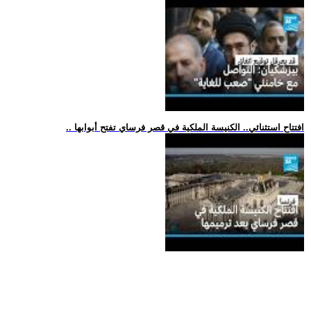
.. افتتاح استثنائي.. الكنيسة الملكية في قصر فرساي تفتح أبوابها