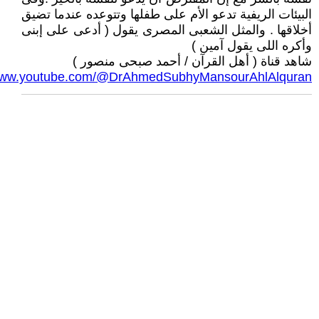
البيئات الريفية تدعو الأم على طفلها وتتوعده عندما تضيق
أخلاقها . والمثل الشعبى المصرى يقول ( أدعى على إبنى
وأكره اللى يقول آمين )
شاهد قناة ( أهل القرآن / أحمد صبحى منصور )
/www.youtube.com/@DrAhmedSubhyMansourAhlAlquran