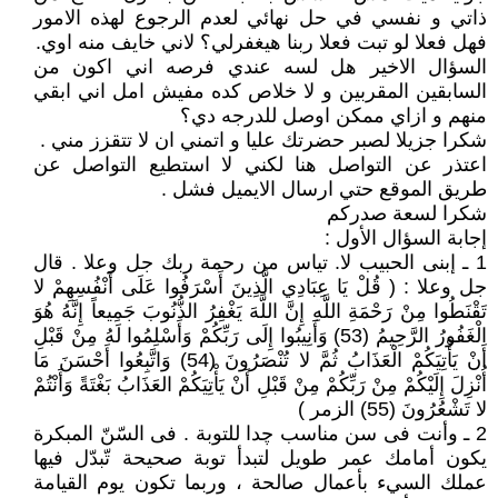
ذاتي و نفسي في حل نهائي لعدم الرجوع لهذه الامور
فهل فعلا لو تبت فعلا ربنا هيغفرلي؟ لاني خايف منه اوي.
السؤال الاخير هل لسه عندي فرصه اني اكون من
السابقين المقربين و لا خلاص كده مفيش امل اني ابقي
منهم و ازاي ممكن اوصل للدرجه دي؟
شكرا جزيلا لصبر حضرتك عليا و اتمني ان لا تتقزز مني .
اعتذر عن التواصل هنا لكني لا استطيع التواصل عن
طريق الموقع حتي ارسال الايميل فشل .
شكرا لسعة صدركم
إجابة السؤال الأول :
1 ـ إبنى الحبيب لا. تياس من رحمة ربك جل وعلا . قال
جل وعلا : ( قُلْ يَا عِبَادِي الَّذِينَ أَسْرَفُوا عَلَى أَنْفُسِهِمْ لا
تَقْنَطُوا مِنْ رَحْمَةِ اللَّهِ إِنَّ اللَّهَ يَغْفِرُ الذُّنُوبَ جَمِيعاً إِنَّهُ هُوَ
الْغَفُورُ الرَّحِيمُ (53) وَأَنِيبُوا إِلَى رَبِّكُمْ وَأَسْلِمُوا لَهُ مِنْ قَبْلِ
أَنْ يَأْتِيَكُمْ الْعَذَابُ ثُمَّ لا تُنْصَرُونَ (54) وَاتَّبِعُوا أَحْسَنَ مَا
أُنْزِلَ إِلَيْكُمْ مِنْ رَبِّكُمْ مِنْ قَبْلِ أَنْ يَأْتِيَكُمْ العَذَابُ بَغْتَةً وَأَنْتُمْ
لا تَشْعُرُونَ (55) الزمر )
2 ـ وأنت فى سن مناسب چدا للتوبة . فى السّنّ المبكرة
يكون أمامك عمر طويل لتبدأ توبة صحيحة تّبدّل فيها
عملك السيء بأعمال صالحة ، وربما تكون يوم القيامة