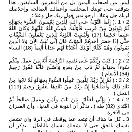
ليس من أصحاب اليمين بل من المقربين السابقين. هذا
يتوقف على توبتك المخلصة واعمالك الصالحة وإخلاصك
لربك جل وعلا . أرجو تدبر قول ربك جل وعلا :
2 / 1 :( إِنَّمَا التَّوْبَةُ عَلَى اللَّهِ لِلَّذِينَ يَعْمَلُونَ السُّوءَ بِجَهَالَةٍ
ثُمَّ يَتُوبُونَ مِنْ قَرِيبٍ فَأُوْلَئِكَ يَتُوبُ اللَّهُ عَلَيْهِمْ وَكَانَ اللَّهُ
عَلِيماً حَكِيماً (17) وَلَيْسَتْ التَّوْبَةُ لِلَّذِينَ يَعْمَلُونَ السَّيِّئَاتِ
حَتَّى إِذَا حَضَرَ أَحَدَهُمْ الْمَوْتُ قَالَ إِنِّي تُبْتُ الآنَ وَلا الَّذِينَ
يَمُوتُونَ وَهُمْ كُفَّارٌ أُوْلَئِكَ أَعْتَدْنَا لَهُمْ عَذَاباً أَلِيماً (18) النساء
) .
2 / 2 : ( كَتَبَ رَبُّكُمْ عَلَى نَفْسِهِ الرَّحْمَةَ أَنَّهُ مَنْ عَمِلَ مِنْكُمْ
سُوءاً بِجَهَالَةٍ ثُمَّ تَابَ مِنْ بَعْدِهِ وَأَصْلَحَ فَأَنَّهُ غَفُورٌ رَحِيمٌ
(54) الانعام )
2 / 3 : ( ثُمَّ إِنَّ رَبَّكَ لِلَّذِينَ عَمِلُوا السُّوءَ بِجَهَالَةٍ ثُمَّ تَابُوا مِنْ
بَعْدِ ذَلِكَ وَأَصْلَحُوا إِنَّ رَبَّكَ مِنْ بَعْدِهَا لَغَفُورٌ رَحِيمٌ (119)
النحل )
2 / 4 : ( وَإِنِّي لَغَفَّارٌ لِمَنْ تَابَ وَآمَنَ وَعَمِلَ صَالِحاً ثُمَّ
اهْتَدَى (82) طه ) . تذكّر أن التوبة فى الدنيا ، وأن الغفران
فى الآخرة .
3 ـ كل ما هناك أن تبتعد عما يوقعك فى الزنا وان تشغل
نفسك بالحق حتى لا تشغلك نفسك بالباطل . تذكر أن