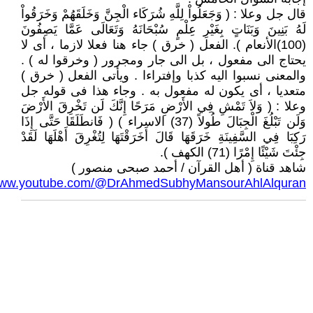
قال جل وعلا : ( وَجَعَلُواْ لِلَّهِ شُرَكَاء الْجِنَّ وَخَلَقَهُمْ وَخَرَقُواْ
لَهُ بَنِينَ وَبَنَاتٍ بِغَيْرِ عِلْمٍ سُبْحَانَهُ وَتَعَالَى عَمَّا يَصِفُونَ
(100)الأنعام ). الفعل ( خرق ) جاء هنا فعلا لازما ، أى لا
يحتاج الى مفعول ، بل الى جار ومجرور ( وخرقوا له ) .
والمعنى نسبوا اليه كذبا وإفتراءا . ويأتى الفعل ( خرق )
متعديا ، أى يكون له مفعول به . وجاء هذا فى قوله جل
وعلا : ( وَلاَ تَمْشِ فِي الأَرْضِ مَرَحًا إِنَّكَ لَن تَخْرِقَ الأَرْضَ
وَلَن تَبْلُغَ الْجِبَالَ طُولاً (37) الاسراء ) ( فَانطَلَقَا حَتَّى إِذَا
رَكِبَا فِي السَّفِينَةِ خَرَقَهَا قَالَ أَخَرَقْتَهَا لِتُغْرِقَ أَهْلَهَا لَقَدْ
جِئْتَ شَيْئًا إِمْرًا (71) الكهف ).
شاهد قناة ( أهل القرآن / أحمد صبحى منصور )
/www.youtube.com/@DrAhmedSubhyMansourAhlAlquran