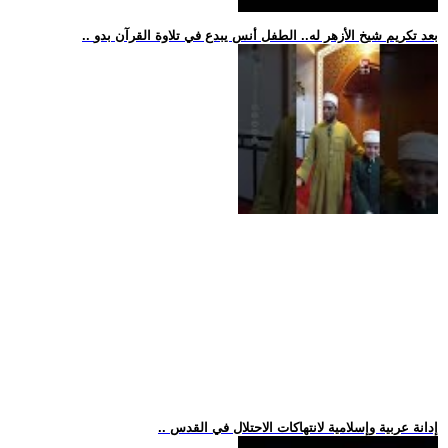
.. بعد تكريم شيخ الأزهر له.. الطفل أنس يبدع في تلاوة القرآن بدو
.. إدانة عربية وإسلامية لانتهاكات الاحتلال في القدس