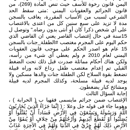
اليمن قانون رخوة للأسف حيث تنص المادة (269)، من
قانون الجرائم والعقوبات اليمني :متى سقط الحد
الشرعي لسبب من الأسباب المقررة، يعاقب بالسجن
مدة لا تزيد على سبع سنين كل من اعتدى بالاغتصاب
على أي شخص ذكرا كان أو أنثى بدون رضاه." وتوصل ل
15سنة في حال إغتصاب القاصر يعني ان القاضي الذي
حكم اليوم على المجرم مغتصب ‎#الطفلة_جنات بالسجن
15 عام هو اصدر الحكم على موجب قانون العقوبات
اليمني لعام 2010 م ولم يعطي أي شيء من رأسه،
ولكن هناك أحكام مماثلة صدرت قبل ذلك تحت الضغط
القبلي تم إعدام مغتصب طفل رداع لانه وراه قبيلة
تضغط بقوة السلاح لكن الطفلة جنات والدها مسكين ولا
يوجد لديه قبيلة مسلحة، وكذلك المجرم لديه قبيلة
ومشائخ كبار يضغطون.
إجابة السؤال الثالث
الإغتصاب ضمن جرائم مايسمى فقهيا ب ( الحرابة ) ،
وهوما جاء فى قوله جل وعلا : ( إِنَّمَا جَزَاءُ الَّذِينَ يُحَارِبُونَ
اللَّهَ وَرَسُولَهُ وَيَسْعَوْنَ فِي الأَرْضِ فَسَاداً أَنْ يُقَتَّلُوا أَوْ
يُصَلَّبُوا أَوْ تُقَطَّعَ أَيْدِيهِمْ وَأَرْجُلُهُمْ مِنْ خِلافٍ أَوْ يُنفَوْا مِنْ
الأَرْضِ ذَلِكَ لَهُمْ خِزْيٌ فِي الدُّنيَا وَلَهُمْ فِي الآخِرَةِ عَذَابٌ