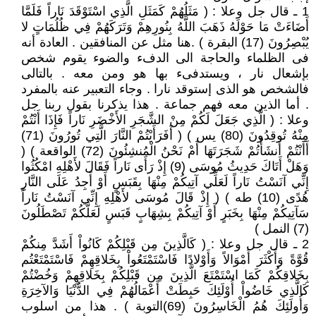
1 ـ قال جل وعلا : ( مَثَلُهُمْ كَمَثَلِ الَّذِي اسْتَوْقَدَ نَاراً فَلَمَّا
أَضَاءَتْ مَا حَوْلَهُ ذَهَبَ اللَّهُ بِنُورِهِمْ وَتَرَكَهُمْ فِي ظُلُمَاتٍ لا
يُبْصِرُونَ (17) البقرة ) .هنا مثل عن المنافقين . العادة أنه
فى الظلماء والحاجة الى الدفء والضوء يقوم شخص
بإشعال نار ، ويستدفىء بها هو ومن معه . بالتالى
فالشخص هو الذى إستوقد نارا . وجاء التعبير عنه بالمفرد
. أما الذين معه فهم جماعة . هذا يذكرنا بقول ربنا جل
وعلا : ( الَّذِي جَعَلَ لَكُمْ مِنْ الشَّجَرِ الأَخْضَرِ نَاراً فَإِذَا أَنْتُمْ
مِنْهُ تُوقِدُونَ (80) يس ) ( أَفَرَأَيْتُمْ النَّارَ الَّتِي تُورُونَ (71)
أَأَنْتُمْ أَنشَأْتُمْ شَجَرَتَهَا أَمْ نَحْنُ الْمُنشِئُونَ (72) الواقعة ) (
وَهَلْ أَتَاكَ حَدِيثُ مُوسَى (9) إِذْ رَأَى نَاراً فَقَالَ لأَهْلِهِ امْكُثُوا
إِنِّي آنَسْتُ نَاراً لَعَلِّي آتِيكُمْ مِنْهَا بِقَبَسٍ أَوْ أَجِدُ عَلَى النَّارِ
هُدًى (10) طه ) ( إِذْ قَالَ مُوسَى لأَهْلِهِ إِنِّي آنَسْتُ نَاراً
سَآتِيكُمْ مِنْهَا بِخَبَرٍ أَوْ آتِيكُمْ بِشِهَابٍ قَبَسٍ لَعَلَّكُمْ تَصْطَلُونَ
(7) النمل )
2 ـ قال جل وعلا : ( كَالَّذِينَ مِن قَبْلِكُمْ كَانُواْ أَشَدَّ مِنكُمْ
قُوَّةً وَأَكْثَرَ أَمْوَالاً وَأَوْلادًا فَاسْتَمْتَعُواْ بِخَلاقِهِمْ فَاسْتَمْتَعْتُم
بِخَلاقِكُمْ كَمَا اسْتَمْتَعَ الَّذِينَ مِن قَبْلِكُمْ بِخَلاقِهِمْ وَخُضْتُمْ
كَالَّذِي خَاضُواْ أُوْلَئِكَ حَبِطَتْ أَعْمَالُهُمْ فِي الدُّنْيَا وَالآخِرَةِ
وَأُولَئِكَ هُمُ الْخَاسِرُونَ (69)التوبة ) . هذا من اسلوب