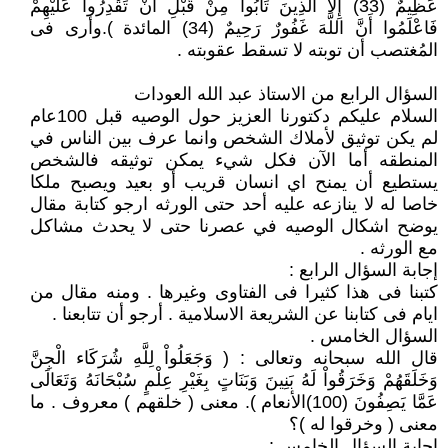
عَظِيمٌ (33) إِلاَّ الَّذِينَ تَابُوا مِنْ قَبْلِ أَنْ تَقْدِرُوا عَلَيْهِمْ
فَاعْلَمُوا أَنَّ اللَّهَ غَفُورٌ رَحِيمٌ (34) المائدة ).وأرى فى
المُغتصب أن توبته لا تسقط عقوبته .
السؤال الرابع من الاستاذ عبد الله العودات
السلام عليكم دكتورنا العزيز حول الوصيه قبل 100عام
لم يكن توثيق لأملاك الشخص وانما عرف بين الناس في
المنطقه أما الآن فكل شيء يمكن توثيقه فالشخص
يستطيع أن يمنح اي انسان قريب أو بعيد ويصبح ملكا
خاصا له لا ينازعه عليه أحد حتى الورثه ارجو كتابة مقال
يوضح اشكال الوصيه في عصرنا حتى لا يحدث مشاكل
مع الورثه .
إجابة السؤال الرابع :
كتبنا فى هذا كثيرا فى الفتاوى وغيرها . ومنه مقال من
ايام فى كتابنا عن الشريعة الاسلامية . أرجو أن تتابعنا .
السؤال الخامس .
قال الله سبحانه وتعالى : ( وَجَعَلُواْ لِلَّهِ شُرَكَاء الْجِنَّ
وَخَلَقَهُمْ وَخَرَقُواْ لَهُ بَنِينَ وَبَنَاتٍ بِغَيْرِ عِلْمٍ سُبْحَانَهُ وَتَعَالَى
عَمَّا يَصِفُونَ (100)الأنعام ). معنى ( خلقهم ) معروف . ما
معنى ( وخرقوا له )؟
إجابة السؤال الخامس :