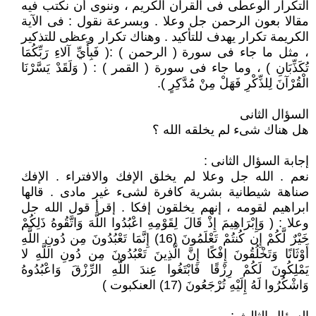
التكرار الوعطى فى القرآن الكريم ، وننوى أن نكتب فيه
مقالا بعون الرحمن جل وعلا . وبسرعة نقول : فى الآية
الكريمة تكرار يهدف للتأكيد . وهناك تكرار وعظى للتذكير
، مثل ما جاء فى سورة ( الرحمن ) :( فَبِأَيِّ آلاءِ رَبِّكُمَا
تُكَذِّبَانِ ) ، وما جاء فى سورة ( القمر ) : ( وَلَقَدْ يَسَّرْنَا
الْقُرْآنَ لِلذِّكْرِ فَهَلْ مِنْ مُدَّكِرٍ ).
السؤال الثانى
هل هناك شىء لم يخلقه الله ؟
إجابة السؤال الثانى :
نعم . الله جل وعلا لم يخلق الإفك والافتراء . الإفك
صناهة شيطانية بشرية كافرة لشىء غير مادى . قالها
ابراهيم لقومه ، إنهم يخلقون إفكا . إقرأ قول الله جل
وعلا : ( وَإِبْرَاهِيمَ إِذْ قَالَ لِقَوْمِهِ اعْبُدُوا اللَّهَ وَاتَّقُوهُ ذَلِكُمْ
خَيْرٌ لَّكُمْ إِن كُنتُمْ تَعْلَمُونَ (16) إِنَّمَا تَعْبُدُونَ مِن دُونِ اللَّهِ
أَوْثَانًا وَتَخْلُقُونَ إِفْكًا إِنَّ الَّذِينَ تَعْبُدُونَ مِن دُونِ اللَّهِ لا
يَمْلِكُونَ لَكُمْ رِزْقًا فَابْتَغُوا عِندَ اللَّهِ الرِّزْقَ وَاعْبُدُوهُ
وَاشْكُرُوا لَهُ إِلَيْهِ تُرْجَعُونَ (17) العنكبوت )