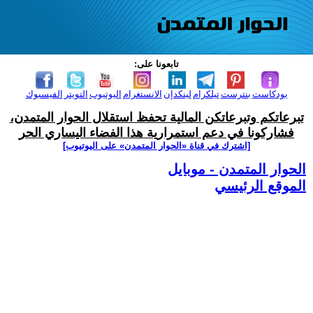
تابعونا على:
بودكاست
بنترست
تيلكرام
لينكدإن
الانستغرام
اليوتيوب
التويتر
الفيسبوك
تبرعاتكم وتبرعاتكن المالية تحفظ استقلال الحوار المتمدن،
فشاركونا في دعم استمرارية هذا الفضاء اليساري الحر
[اشترك في قناة ‫«الحوار المتمدن» على اليوتيوب]
الحوار المتمدن - موبايل
الموقع الرئيسي