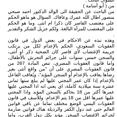
السؤال الثالث :
من ( أبو أسامة )
من الباحث عن الحقيقة الى الوالد الدكتور احمد صبحي
منصور اطال الله عمرك وعافاك. السؤال هو ماهو الحكم
على مغتصب القاصر كان ذكرا ام انثى. وما هو الحكم
على المغتصب للمرأة البالغة. ولكم جزيل الشكر والتقدير
.
وهذه نبذه عن الاحكام في بعض الدول ‏في قانون
العقوبات السعودي، الحكم بالإعدام لكل من يرتكب
جريمة الإغتصاب لأي قاصر كان الضحية ذكر او أنثى،
والسجن خمس سنوات على جرائم التحرش بالأطفال،
واما قانون العقوبات المصري، تنص المادة 267 من
قانون العقوبات المصري على أن "من واقع أنثى بغير
رضاها يعاقب بالإعدام أو السجن المؤبد"، ويُعاقب الفاعل
بالإعدام إذا كان عمر المجني عليها لم يبلغ سنها ثماني
عشرة سنة ميلادية كاملة، اي يعني انه اذا المجني عليها
عمرها أكثر من 18 يحاكم بالسجن المؤبد واذا المجني
عليها عمرها اقل من 18 يتم الإعدام. وللأسف في قانون
العقوبات اليمني الوضع مختلف تماما عن باقي قوانين
العالم حتى عند دول الكفر والرذيلة هناك قوانين صارمة
لجرائم الإغتصاب السجن مؤبد بكل دول الغرب، واما