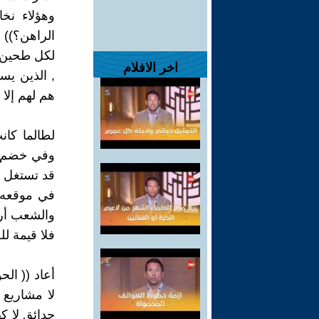
وهؤلاء نخ
الراهن؟)) ,
لكل طحين ن
اخر الافلام
, الذين يس
هم لهم إلا 
لطالما كا
وفي خضم هذ
قد تستغل ا
في موقعه ,
والشعب أرق
فلا قيمة لل
أعاد (( الح
لا مشاريع ث
حدائق لا كهر