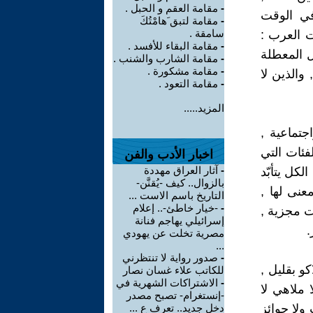
-
مقامة العقم و الحبل .
في الوقت
-
مقامة لتبق َهامْتُكَ
سامقة .
لت العرب :
-
مقامة البقاء للأفسد .
ل المعطلة
-
مقامة الشارب والشنب .
-
مقامة مشكورة .
والذين لا
-
مقامة التعود .
المزيد.....
تماعية ,
فئات التي
اخبار الأدب والفن
-
آثار العراق مهددة
كل يتأبّد
بالزوال.. كيف -يُقنَّن-
عنى لها ,
التاريخ باسم الاست ...
-
-خيار خاطئ-.. إعلام
ت مجزية ,
إسرائيلي يهاجم فنانة
.
مصرية تخلت عن يهودي
...
-
صدور رواية لا تنتظرني
كو بقليل ,
للكاتب علاء غسان نصار
-
الاشتراكات الشهرية في
 ملاهي لا
-إنستغرام- تصبح مصدر
 ولا جوائز
دخل جديد.. تعرف ع ...