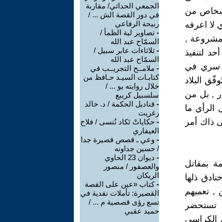
الجمعي الحداثي/ مقاربة
اشخاص من
في دور القصة الش ... /
ربيحة الرفاعي
 لا اعرفه
-
تصاوير لية الظمأ /
 مشروعة ,
السمّاح عبد الله
-
ثلاثاءات عابر سبيل /
حد لتنفيذ
السمّاح عبد الله
ح سري في
-
ملامــح التجريــب في
كتابـات السيـد حـافظ من
ّق البلاد
خلال روايته يو ... /
ر , بل من
سلسبيل كريبع
-
قناديل الحكمة / د. خالد
ل الرأي ما
زغريت
لى ذاك أمر
-
حكاياتْ تَكاد تُنسى / فلاح
العيفاري
-
وعي ـ قصص قصيرة جدا
/ حسين جداونه
-
ديوان 23 الحاوي
مة بمقاتل
والعصفور / منصور
الريكان
ادق ذلها
-
كتاب «عين على القصة
 , تعميهم
القصيرة: تأملات نقدية في
تسع رؤى قصصية م ... /
, تستحضر
حميد عقبي
 الكراسي