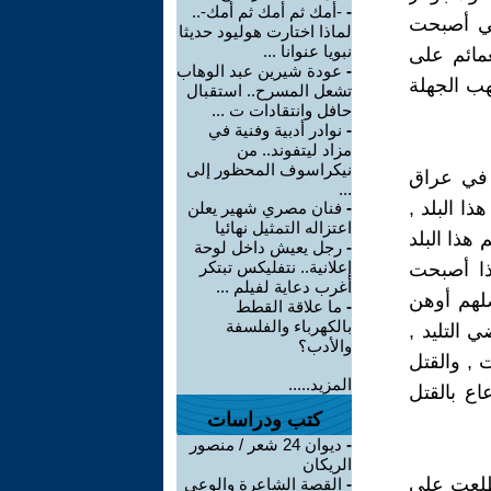
-
-أمك ثم أمك ثم أمك-..
لتي أصبحت
لماذا اختارت هوليود حديثا
نبويا عنوانا ...
مائم على
-
عودة شيرين عبد الوهاب
نهب الجهلة
تشعل المسرح.. استقبال
حافل وانتقادات ت ...
-
نوادر أدبية وفنية في
مزاد ليتفوند.. من
نيكراسوف المحظور إلى
 في عراق
...
ا البلد ,
-
فنان مصري شهير يعلن
اعتزاله التمثيل نهائيا
هذا البلد
-
رجل يعيش داخل لوحة
إعلانية.. نتفليكس تبتكر
كذا أصبحت
أغرب دعاية لفيلم ...
ضلهم أوهن
-
ما علاقة القطط
بالكهرباء والفلسفة
 التليد ,
والأدب؟
 , والقتل
المزيد.....
اع بالقتل
كتب ودراسات
-
ديوان 24 شعر / منصور
الريكان
اطلعت على
-
القصة الشاعرة والوعي