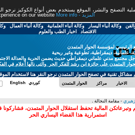
ة التصفح والنشر، الموقع يستخدم بعض أنواع الكوكيز نرجو النق
More info - المزيد
experience on our website
الفن
-
وكالة أنباء اليسار
-
وكالة أنباء العلمانية
-
وكالة أنباء العمال
-
وكا
الاقتصاد
-
اخبار الطب والعلوم
 الرئيسي لمؤسسة الحوار المتمدن
، علمانية، ديمقراطية، تطوعية وغير ربحية
ل مجتمع مدني علماني ديمقراطي حديث يضمن الحرية والعدالة الاجتم
حوار المتمدن على جائزة ابن رشد للفكر الحر والتى نالها أعلام في الفك
م مشاكل تقنية في تصفح الحوار المتمدن نرجو النقر هنا لاستخدام الموقع
كوردي
English
الاخبار
مراكز
الحوار المتمدن
زهيري
- مقامة النخالة .
 وتبرعاتكن المالية تحفظ استقلال الحوار المتمدن، فشاركونا 
استمرارية هذا الفضاء اليساري الحر