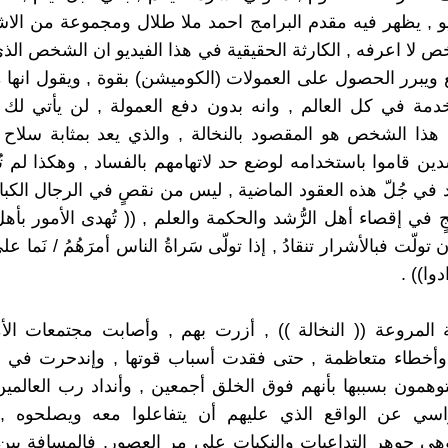
و , يظهر فيه مقدم البرامج احمد ملا طلال ومجموعة من ال
لا اعرفه , الكارثة الحقيقية في هذا الفيديو ان الشخص الذي
ع ويبرر الحصول على العمولات (الكوميشن) بقوة , ويقول انها
دمة في كل العالم , وانه بدون دفع العمولة , لن يأتي لك أ
 هذا الشخص هو المقصود بالنخالة , والذي يعد بمثابة سلا
ين قاموا باستخدامه لوضع حد لاتهامهم بالفساد , وهكذا لم تُوف
 في جُلّ هذه العقود الماضية , ليس من نقصٍ في الرجال الكبا
ٍ في إقصاء أهل الرُّشد والحكمة والعلم , (( تُهدى الأمور بأه
ولّت فبالأشرار تنقادُ , إذا تولّى سَراةُ الناس أمرَهُمُ / نَما ع
وا)) .
المروعة (( النخالة )) , أزرت بهم , وأصابت مجتمعات الأ
وأخطاء متعاظمة , حتى فقدت أسباب قوتها , وإندحرت في خن
يتوهمون بسببها بأنهم فوق الخلق أجمعين , وأنداد رب العالمين
اسي عن الواقع الذي عليهم أن يتفاعلوا معه ويصلحوه 
ي جوهر التداعيات والنكبات على مر العصور, فالمسافة بين