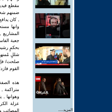
مقطع فيدي
ضمنهم شخص 
, كان يداف
وانها مستخ
المشاريع ,
جعبة الفاسد
بحكمٍ رشيد
شللٍ مُمنهج
صلحت/ فإن ت
القوم فازداد
هذه الصفة 
متراكمة , 
وهوانها , 
عزلة الكر
المزيد.....
المصائب وه