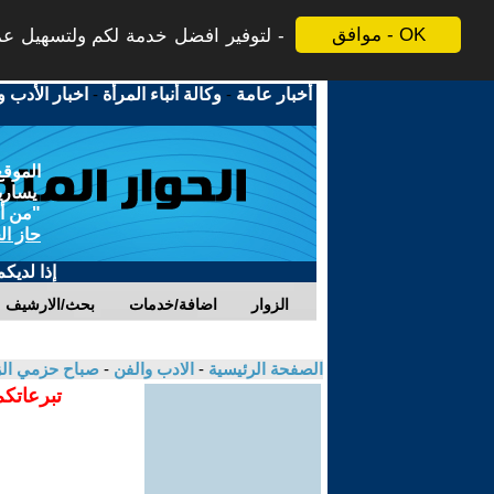
موافق - OK
لتوفير افضل خدمة لكم ولتسهيل عملي
أخبار عامة
-
وكالة أنباء المرأة
-
اخبار الأدب و
الموقع
يسارية
"من أج
حاز ال
إذا لديك
الزوار
اضافة/خدمات
بحث/الارشيف
الصفحة الرئيسية
-
الادب والفن
-
صباح حزمي ال
تبرعاتكم