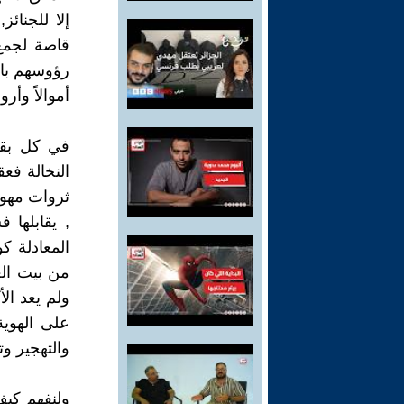
إلا للجنائ
قاصة لجمع
رؤوسهم بالم
أموالاً وأرو
في كل بقا
النخالة فع
ثروات مهول
, يقابلها 
المعادلة ك
من بيت الع
ولم يعد ال
على الهوية
والتهجير وت
ولنفهم كيف