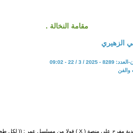
مقامة النخالة .
 الزهيري
20 / 3 / 22 - 09:02
 والفن
نشرت سعدية مفرح على منصة ( X ) قولا من مسلسل عمر : (( ل