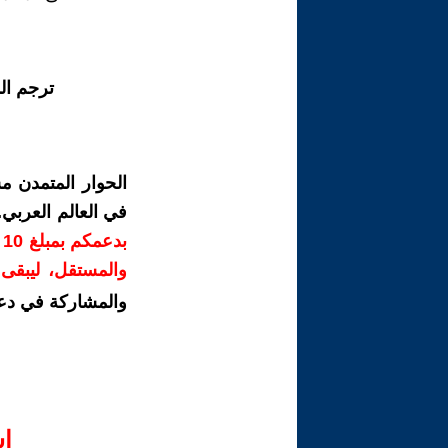
ترجم ال
الحوار المتمدن م
في العالم العربي
ب
والمستقل، ليبقى ص
والمشاركة في دع
ا‫