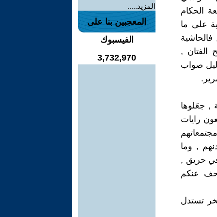
المزيد.....
عة الحكام
المعجبين بنا على
ية على ما
 فالحاشية
الفيسبوك
الفتان ,
3,732,970
ليل صواب
رير.
 , جعَلوها
فعون رايات
مجتمعاتهم
نهم , وما
ي حريق ,
احف عنكم
صخر تستدل