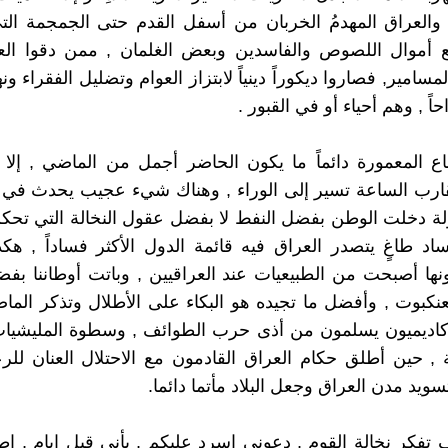
ز, والعراق المهدمُ الخربان من أسفل القدم حتى الجمجمة ا
 أموال اللصوص والفاسدين وبعض الغلمان , ممن دقوا الع
سامير, فصاروا ديكوراً دينياً لابتزاز العوام وتضليل الفقراء و
احاً , وهم أحياء أو في القبور .
ع المعمورة دائماً ما يكون الحاضر أجمل من الماضي , إلا
قارب الساعة تسير إلى الوراء , وهناك شيء عجيب يحدث في هذ
ة دخلت الوطن بفضل النفط لا بفضل عقول النخالة التي تحكم 
فساد طاغٍ يتصدر العراق فيه قائمة الدول الأكثر فساداً , ه
ونها أصبحت من الطبيعيات عند العراقيين , وباتت أوطاننا بف
نكبوت , وأفضل ما تجيده هو البكاء على الأطلال وتذكر الماضي
أكاديميون يسلمون من أذى حرب الطوائف , وسطوة المليشيات
 , حين أطلق حكام العراق القادمون مع الاحتلال العنان للرع
سويد مدن العراق وجعل البلاد مأتما دائما.
 تفكر نخالة القوم , دعوني اسرد عليكم , بأني قبل ايام , 