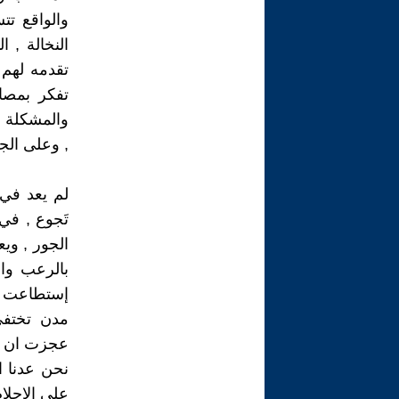
والواقع تت
النخالة , 
تقدمه لهم 
تفكر بمصا
والمشكلة 
, وعلى الج
لم يعد في و
تَجوع , في 
الجور , ويع
بالرعب وال
إستطاعت ق
مدن تختفي
عجزت ان تعا
نحن عدنا ا
على الاحلا