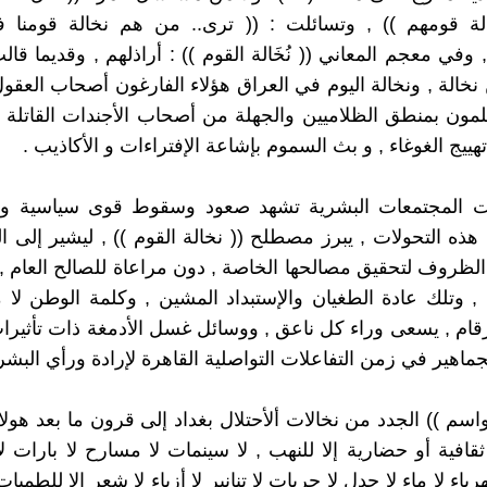
الة قومهم )) , وتسائلت : (( ترى.. من هم نخالة قومنا 
 وفي معجم المعاني (( نُخَالة القوم )) : أراذلهم , وقديما قا
خالة , ونخالة اليوم في العراق هؤلاء الفارغون أصحاب العقو
لمون بمنطق الظلاميين والجهلة من أصحاب الأجندات القاتلة , 
تهييج الغوغاء , و بث السموم بإشاعة الإفتراءات و الأكاذيب .
نت المجتمعات البشرية تشهد صعود وسقوط قوى سياسية واج
ه التحولات , يبرز مصطلح (( نخالة القوم )) , ليشير إلى ال
لظروف لتحقيق مصالحها الخاصة , دون مراعاة للصالح العام , ال
 وتلك عادة الطغيان والإستبداد المشين , وكلمة الوطن لا م
ام , يسعى وراء كل ناعق , ووسائل غسل الأدمغة ذات تأثيرا
جماهير في زمن التفاعلات التواصلية القاهرة لإرادة ورأي البشر
واسم )) الجدد من نخالات ألأحتلال بغداد إلى قرون ما بعد هولا
قافية أو حضارية إلا للنهب , لا سينمات لا مسارح لا بارات لا
باء لا ماء لا جدل لا حريات لا تنانير لا أزياء لا شِعر إلا للطميات