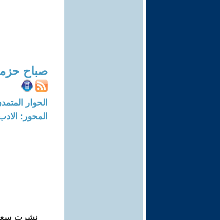
صباح حزمي
الحوار المتمدن-العدد: 8289 - 25
المحور: الادب