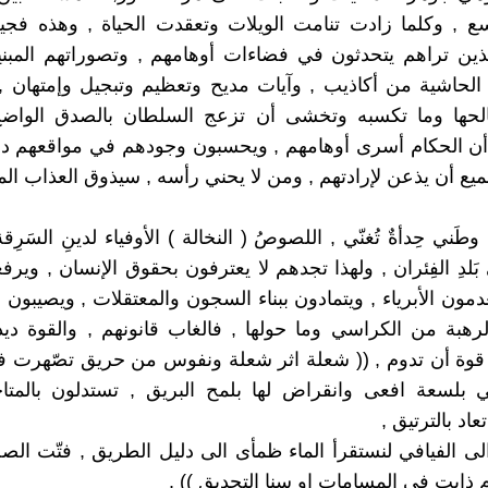
سع , وكلما زادت تنامت الويلات وتعقدت الحياة , وهذه فجي
الذين تراهم يتحدثون في فضاءات أوهامهم , وتصوراتهم المبن
الحاشية من أكاذيب , وآيات مديح وتعظيم وتبجيل وإمتهان ,
لحها وما تكسبه وتخشى أن تزعج السلطان بالصدق الواضح 
أن الحكام أسرى أوهامهم , ويحسبون وجودهم في مواقعهم د
ميع أن يذعن لإرادتهم , ومن لا يحني رأسه , سيذوق العذاب الم
طَني حِدأةٌ تُغنّي , اللصوصُ ( النخالة ) الأوفياء لدينِ السَرِقة
بَلدِ الفِئران , ولهذا تجدهم لا يعترفون بحقوق الإنسان , وير
دمون الأبرياء , ويتمادون ببناء السجون والمعتقلات , ويصيبون 
رهبة من الكراسي وما حولها , فالغاب قانونهم , والقوة ديد
وة أن تدوم , (( شعلة اثر شعلة ونفوس من حريق تصّهرت ف
 بلسعة افعى وانقراض لها بلمح البريق , تستدلون بالمت
د بالترتيق ,
لى الفيافي لنستقرأ الماء ظمأى الى دليل الطريق , فتّت ال
م ذابت في المسامات او سنا التحديق )) .