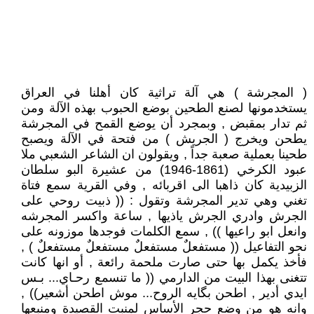
( المجرشة ) هي آلة تراثية كان أهلنا في العراق
يستخدمونها لصنع الطحين بوضع الحبوب بهذه الآلة ومن
ثم تدار بمقبض , وبمجرد أن يوضع القمح في المجرشة
يطحن ويخرج ( الجريش ) من فتحة في الآلة ويصبح
طحينا بعملية صعبة جداً , ويقولون ان الشاعر الشعبي ملا
عبود الكرخي (1861-1946) من عشيرة البو سلطان
الزبيدية كان ذاهبا الى اقربائه , وفي القرية سمع فتاة
تغني وهي تدير المجرشة وتقول : (( ذبيت روحي على
الجرش وادري الجرش ياذيها , ساعة واكسر المجرشه
وانعل ابو راعيها )) , سمع الكلمات فوجدها موزونه على
نحو التفاعيل (( مستفعلٌ مستفعلٌ مستفعلٌ مستفعلٌ ) ,
فأخذ يكمل بها حتى صارت ملحمة رائعة , أو انها كانت
تتغنى بهذا البيت من الدارمي (( ما تنسمع رحـاي... بـس
ايدي أدير , اطحن بگايه الروح... موش اطحن أشعير)) ,
وانه هو من وضع حجر الأساس لمنبت القصيدة ومنبعها