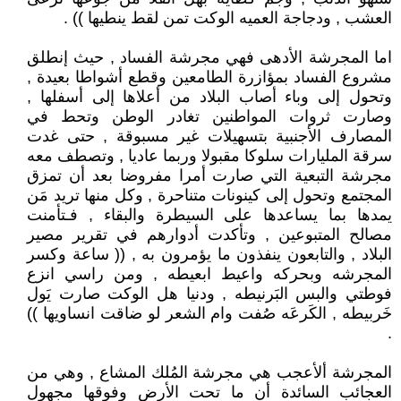
العشب , ودجاجة العميه الوكت تمن لقط ينطيها )) .
اما المجرشة الأدهى فهي مجرشة الفساد , حيث إنطلق
مشروع الفساد بمؤازرة الطامعين وقطع أشواطا بعيدة ,
وتحول إلى وباء أصاب البلاد من أعلاها إلى أسفلها ,
وصارت ثروات المواطنين تغادر الوطن وتحط في
المصارف الأجنبية بتسهيلات غير مسبوقة , حتى غدت
سرقة المليارات سلوكا مقبولا وربما عاديا , وتصطف معه
مجرشة التبعية التي صارت أمرا مفروضا بعد أن تمزق
المجتمع وتحول إلى كينونات متناحرة , وكل منها تريد مَن
يمدها بما يساعدها على السيطرة والبقاء , فـتأمنت
مصالح المتبوعين , وتأكدت أدوارهم في تقرير مصير
البلاد , والتابعون ينفذون ما يؤمرون به , (( ساعة وكسر
المجرشه وبحركه واعيط ابعيطه , ومن راسي انزع
فوطتي والبس البَرنيطه , ودنيا هل الوكت صارت يَول
خَربيطه , الكَرعَه صُفت وام الشعر لو ضاقت انساويها ))
.
المجرشة ألأعجب هي مجرشة المُلك المشاع , وهي من
العجائب السائدة أن ما تحت الأرض وفوقها مجهول