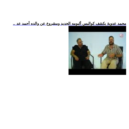
.. محمد عدوية يكشف كواليس ألبومه الجديد ومشروع عن والده أحمد عد