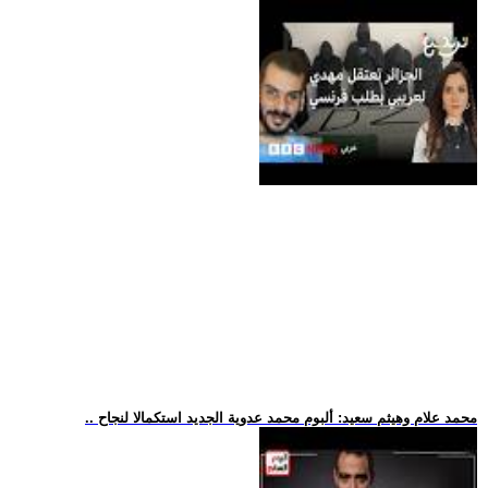
.. محمد علام وهيثم سعيد: ألبوم محمد عدوية الجديد استكمالا لنجاح