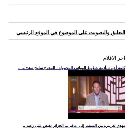
التعليق والتصويت على الموضوع في الموقع الرئيسي
اخر الافلام
.. كلمة أخيرة -أزمة خطوط الهواتف المحمولة.. المخرج سامح سند: ما
.. مهدي لعريبي: من السينما إلى -مافيا-... الجزائر تقبض على زعيم