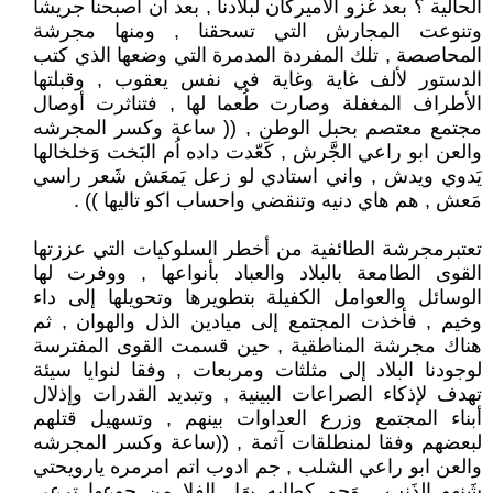
الحالية ؟ بعد غزو ألأميركان لبلادنا , بعد ان أصبحنا جريشا
وتنوعت المجارش التي تسحقنا , ومنها مجرشة
المحاصصة , تلك المفردة المدمرة التي وضعها الذي كتب
الدستور لألف غاية وغاية في نفس يعقوب , وقبلتها
الأطراف المغفلة وصارت طُعما لها , فتناثرت أوصال
مجتمع معتصم بحبل الوطن , (( ساعة وكسر المجرشه
والعن ابو راعي الجَّرش , كَعّدت داده اُم البَخت وَخلخالها
يَدوي ويدش , واني استادي لو زعل يَمعَش شَعر راسي
مَعش , هم هاي دنيه وتنقضي واحساب اكو تاليها )) .
تعتبرمجرشة الطائفية من أخطر السلوكيات التي عززتها
القوى الطامعة بالبلاد والعباد بأنواعها , ووفرت لها
الوسائل والعوامل الكفيلة بتطويرها وتحويلها إلى داء
وخيم , فأخذت المجتمع إلى ميادين الذل والهوان , ثم
هناك مجرشة المناطقية , حين قسمت القوى المفترسة
لوجودنا البلاد إلى مثلثات ومربعات , وفقا لنوايا سيئة
تهدف لإذكاء الصراعات البينية , وتبديد القدرات وإذلال
أبناء المجتمع وزرع العداوات بينهم , وتسهيل قتلهم
لبعضهم وفقا لمنطلقات آثمة , ((ساعة وكسر المجرشه
والعن ابو راعي الشلب , جم ادوب اتم امرمره يارويحتي
شَنهو الذَنب , وَجم كطايه بهَل الفلا من جوعها ترعى