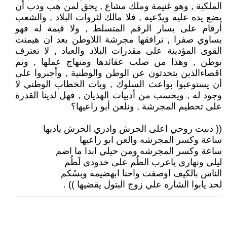
الملكية , وهو غنيمة وملك مشاع , يحق لمن هب ودب أن
يضع يده عليه ويدّعيه , فلا مالك لثروات البلاد , والشعب
أرقام على يسار الرقم المتسلط , ولا قيمة له فهو
يساوي صفرا , ترافقها مجرشة اللاوطن بعد ان هيمنت
القوى المؤدينة على مقدرات البلاد والعباد , لا تعترف
بوطن , وهذا من صلب عقائدها ومنهاج عملها , وتم
اقصاءالذين يتحدثون عن الوطن والوطنية , وأجبروا على
أن يستوعبوا بواعث السلوك , وبات الخطاب الوطني لا
وجود له , ويحسب من أدبيات الهذيان , فهل لدينا القدرة
على تحطيم المجرشة , ونلعن أبو راعيها؟
(( ذبيت روحي اعلى الجرش وادري الجرش ياذيها
ساعة وكسر المجرشه والعن ابو راعيها
ساعة وكسر المجرشه ومن حيلي ابدا ما اضم
ليلي ونهاري ياعرب الطُم على خدودي لَطُم
الناس بالكيف اوصفت واحنا ابهضيمه وبسُكم
لحد يابوا الشاره علي زوج البتول يقضيها )) .