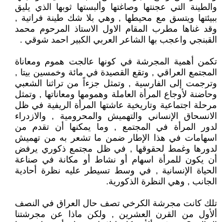
والطينة التي عجنتها وصاغتها وألبستها ثوبها الذي يليق
ببيئتها ويتسق مع محيطها , وهي بلا شك طينة فراتية ,
وقد غناها مطرب المقام الاول الاستاذ المرحوم محمد
القبنجي واعجب بها الشاعر العربي الكبير احمد شوقي .
تكمن أهمية المجرشة في كونها عالجت هموم ومعاناة
المجتمع العراقي , وتقع القصيدة في مائة وخمسين بيتا ,
وترجمت إلى الفارسية , وتمثل جزءاً من تراثنا الشعبي
وحاضنة لأوجاع المرأة العاملة وهمومها ومعاناتها , وتمثل
مرحلة اجتماعية وتاريخية عاشتها المرأة الريفية في ظل
الانسحاق الإنساني والتهميش والمحرومية , والازدراء
لدور المرأة في المجتمع , وما يمكنها أن تقدم من
اسهامات في هذا الإطار ضمن ما تشعر به من تهميش
لدورها وغمط لحقوقها , في ظل مجتمع ذكوري يرفض
أن يكون للمرأة اسهام أو نشاط أو مكانة في صناعة
الحياة الإنسانية , في وسط تسيطر عليه نظرة أحادية
الجانب , وهي النظرة الذكورية.
تلك كانت مجرشة الكرخي تصف حال العراق في النصف
ألأول من القرن العشرين , ولكن ماذا عن مجرشتنا