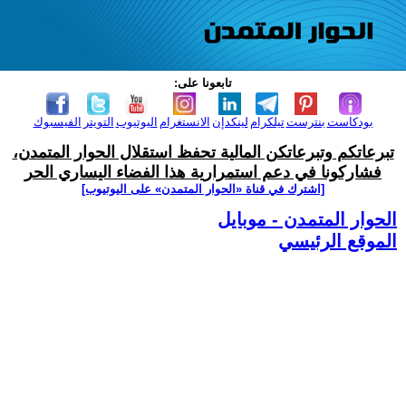
تابعونا على:
بودكاست
بنترست
تيلكرام
لينكدإن
الانستغرام
اليوتيوب
التويتر
الفيسبوك
تبرعاتكم وتبرعاتكن المالية تحفظ استقلال الحوار المتمدن،
فشاركونا في دعم استمرارية هذا الفضاء اليساري الحر
[اشترك في قناة ‫«الحوار المتمدن» على اليوتيوب]
الحوار المتمدن - موبايل
الموقع الرئيسي