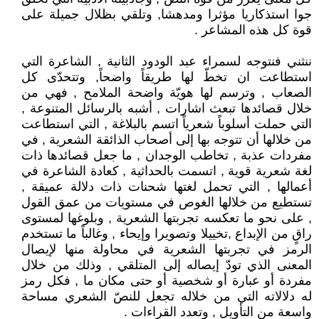
جوا استذكاريا مؤثرا ومدهشا, وتلقي بظلال جميلة على
قوة كل هذه المشاعر .
ننثني فنتوجه لسمراء عبد الودود الثانية , الشاعرة التي
استطاعت ان تخطّ لها طريقاً واضحاً, وتتحدّى كل
الصعاب , وترسم لها هويّة واضحة الملامح , فهي من
خلال قصائدها تبعث اشارات , أشبه بالرسائل المتنوعة ,
التي حملت أسلوباً شعرياً اتسم بالبلاغة , التي استطاعت
من خلالها أن تتوجه بها إلى أصحاب الذائقة الشعرية , في
مفردات عذبة , تخاطب الوجدان , ما جعل قصائدها ذات
لغة شعرية قوية , اتسمت بالحداثية , كعادة الشاعرة في
أعمالها , التي تحمل لغتها شحنات ذات دلالة عميقة ,
تستطيع من خلالها الغوص في مستويات من عمق القول
, على نحو ما تعكسه تجربتها الشعرية , وبلوغها لمستوى
راقٍ من الإبداع ,تخييلا وتصويرا وإيحاء , وغالباً ما تستخدم
الرمز في تجربتها الشعرية في محاولة منها لإيصال
المعنى الذي تودّ إيصاله إلى المتلقي , وذلك من خلال
مفردة أو عبارة أو شخصية أو حتى مكان ما , فكل رمز
له دلالاته التي من خلاله تجعل للنصّ الشعري مساحة
واسعة من التأويل , وتعدد القراءات .