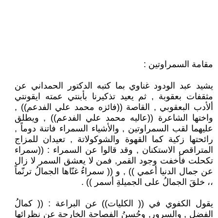
مقامة السمراوتين :
يشيد عبد الودود غناوي بما كتبه الدكتور الحمداني عن
مثقفات بعقوبة , ثم يعيد تذكيرنا بأبنتي عمته ايقونتي
ألأدب البعقوبي , القاصة ((فائزه محمد علي الفدعم)) ,
واختها الشاعرة ((عاليه محمد علي الفدعم)) , ويطلق
عليهما لقب السمراوتين , والأشياء السمراء فاتنة دوماً ,
رائحتها زكية كما القهوة والشوكولاتة , تعيدان للمزاج
المتراقص الاستكنان , وقد قالوا عن السمراء : ((سمراء
تكحلت فأخفت وجود القمر, فمن لا يعشق السمر لا زال
عن جمال الدنيا أعمي )) , و (( سمراءُ غنّاها الجمالُ ترنّماً
،، خلقَ الجمالُ على الجميلةِ أسمر )) .
يقول الكفوي في (( الكليات)) عن البراعة : (( كمالُ
الفضلِ , والسرورِ, وحُسنُ الفصاحةِ الخارجةِ عن نظرائها