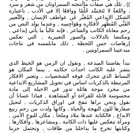
)) , تلك هي صفات ماأنتجته السمراوتان من شعر و سرد
, واللغةُ لا تَتَجَسَّد حُلْمًا وواقعًا إلا في الأدب , باعتباره
الشكل الإبداعي المُعَبِّر عَن عواطف الإنسان , والتَّعبير
الفَنِّي المُظْهِر لأفكارِه وهَوَاجِسِه , وعندما يولد النص من
رحم معاناة الكاتب والشاعر , فإنه غالباً ما يأتي إبداعي ,
ومكتضا بالدلالات والصور التعبيرية , التي تعكس
إرهاصات حس اللحظة , ذلك مانلمسه في نتاجات
مبدعتينا السمراويتين .
نبدأ بقاصتنا المبدعة , ونقول ان الزمن هو الخيط الذي
ينشر عليه الكاتب احداث حكايته , بينما المكان هو
البساط الذي تتحرك فوقه الشخصيات , وتعتبر الافكار
المرتبطة بالذكريات اساس في تحويل المشاريع الابداعية
من مجرد موجة هائلة تدور في الاخيلة إلى مادة
محسوسة قابلة للقراءة أو المشاهدة , فماذا عسانا أن
نقول ونحن نراها تنفخ في اوراق الذكريات , لتحيل
صفارها للون البهجة والحياة , وكانها ولدت من رحم ربيع
الابداع , فالكتابة عندها ملاذ وملجأ , مكان للبوح الآمن ,
ومرآة تنعكس عليها ذات الكاتبة , ومشاعرها , وأفكارها ,
وكتابتها تخرج ما بداخلنا من طاقات , وتحتمل حزننا