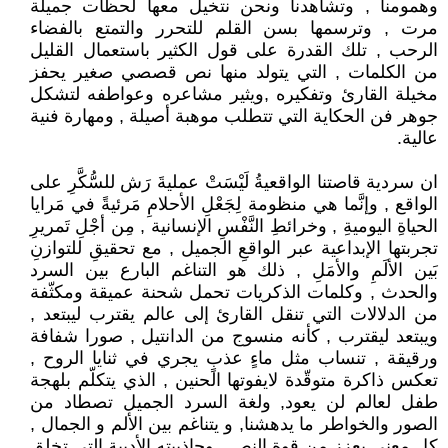
وهمومنا , وتشاهدنا ونحن نتخيل معها لحظات جميلة
مرت , وترسمها بسن القلم للتحرر والتمتع بالفضاء
الرحب , تلك القدرة على قول الكثير باستعمال القليل
من الكلمات , التي يتولد منها نص قصصي صغير يحفز
مخيلة القارئ وتفكيره ,ويثير مشاعره وعواطفه لتشكل
جوهر فن الحكاية التي تتطلب موهبة أصيلة , ومهارة فنية
عالية.
ان سردية قاصتنا الواقعيةُ لَيْسَتْ عمليةَ رَش للسُّكَّرِ على
الواقع , وإنَّما هي منظومة لِجَعْلِ الأحلامِ مَرئيةً في مَرايا
الحياةِ اليوميةِ , وخرائطِ النَّفْسِ الإنسانية , مِن أجْلِ تَمريرِ
تجربتها الإبداعية عبر الواقعِ الجميل , مع تحقيقِ للتوازنِ
بَين الألَمِ والأمَلِ , ذلك هو التناغم البارع بين السرد
والحدث , وكلمات الذكريات تحمل شحنة عميقة ومكثّفة
من الدلالات التي تنقل القارئ إلى عالم يقترب ليبتعد ,
ويبتعد ليقترب , كأنه منسوج من الدانتيل , صورا شفافة
ورقيقة , تنساب مثل ماءٍ عذبٍ يجري في ثنايا الروح ,
تعكس ذاكرة متوقّدة لايفوتها الحنين , الذي يتكلّم بلهجة
طفل لعالم لن يعود, ولغة السرد الجميل تصطاد من
الصور والخواطر ما يدهشنا, و يتناغم بين الألم و الجمال ,
كل معنى يعزز من قوة النص , وجاذبيته الأدبية التي تخلق