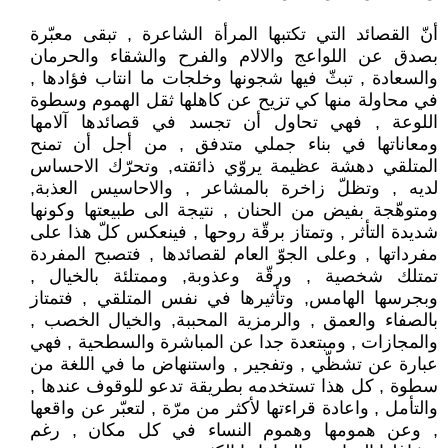
أنّ القصائد التي تكتبها المرأة الشاعرة , تبقى معبّرة
بصدق عن اللواعج والالام والفرح والشقاء والحرمان
والسعادة , تبثّ فيها شجونها وخلجات ما انتاب فؤادها ,
في محاولة منها كي تزيح عن كاهلها ثقل الهموم وسطوة
اللوعة , فهي تحاول أن تجسد في قصائدها آلامها
ومعاناتها في بناء جملي متدفق , من أجل أن تمنح
المتلقي دهشة عظيمة يروّي ذائقته, وتحرّك الاحساس
لديه , وتظلّ زاخرة بالمشاعر , والاحاسيس العذبة,
ومتوهّجة بفيض من الحنان , نتيجة الى طبيعتها وكونها
شديدة التأثر , وتمتاز برقّة روحها , فينعكس كلّ هذا على
مفرداتها , وعلى الجوّ العام لقصائدها , فتصبح المفردة
تمتلك شخصية , ورقّة وعذوبة, وممتلئة بالخيال ,
وبجرسها الهامس, وتأثيرها في نفس المتلقي , فتمتاز
بالصفاء والعمق , والرمزية المحببة, والخيال الخصب ,
والمجازات , ومبتعدة جدا عن المباشرة والسطحية , فهي
عبارة عن تشظّي , وتفجير , واستنهاض ما في اللغة من
سطوة , كل هذا تستخدمه بطريقة تدعو للوقوف عندها ,
والتأمل , واعادة قراءتها لأكثر من مرّة , لتعبّر عن واقعها
, وعن همومها وهموم النساء في كل مكان , رغم