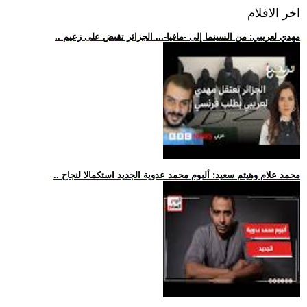
اخر الافلام
.. مهدي لعريبي: من السينما إلى -مافيا-... الجزائر تقبض على زعيم
.. محمد علام وهيثم سعيد: ألبوم محمد عدوية الجديد استكمالا لنجاح