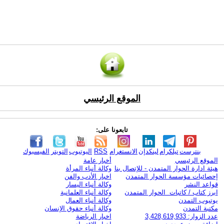
الموقع الرئيسي
تابعونا على:
بنترست
تيلكرام
لينكدإن
الانستغرام
RSS
اليوتيوب
التويتر
الفيسبوك
الموقع الرئيسي
أخبار عامة
هيئة ادارة الحوار المتمدن - للإتصال بنا
وكالة أنباء المرأة
إحصائيات مؤسسة الحوار المتمدن
اخبار الأدب والفن
قواعد النشر
وكالة أنباء اليسار
ابرز كتاب / كاتبات الحوار المتمدن
وكالة أنباء العلمانية
يوتيوب التمدن
وكالة أنباء العمال
مكتبة التمدن
وكالة أنباء حقوق الإنسان
عدد الزوار: 3,428,619,933
اخبار الرياضة