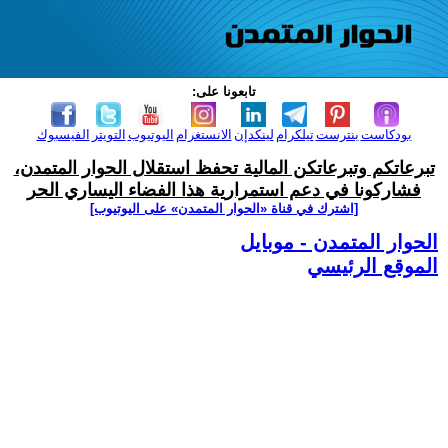
تابعونا على:
بودكاست
بنترست
تيلكرام
لينكدإن
الانستغرام
اليوتيوب
التويتر
الفيسبوك
تبرعاتكم وتبرعاتكن المالية تحفظ استقلال الحوار المتمدن،
فشاركونا في دعم استمرارية هذا الفضاء اليساري الحر
[اشترك في قناة ‫«الحوار المتمدن» على اليوتيوب]
الحوار المتمدن - موبايل
الموقع الرئيسي