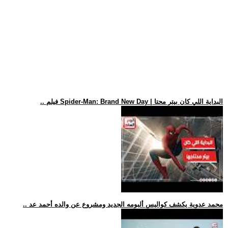
.. فيلم Spider-Man: Brand New Day | البداية اللي كان بيتر محتا
.. محمد عدوية يكشف كواليس ألبومه الجديد ومشروع عن والده أحمد عد