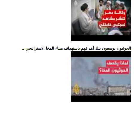
.. الحوثيون يوسعون بنك أهدافهم باستهداف ميناء المخا الاستراتيجي