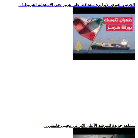
.. الحرس الثوري الإيراني: سنحافظ على هرمز حتى الاستجابة لشروطنا
.. مشاهد جديدة للمرشد الأعلى الإيراني مجتبى خامنئي