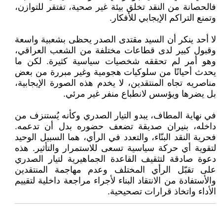
فالحصانة من النقد تخلق بيئة غير صحية، تفتقر للتوازن،
وتمنع التراكم الإيجابي للأفكار.
لا أحد ينكر أن السيد مقتدى الصدر يحظى بشعبية واسعة
وقبول كبير لدى قطاعات مختلفة من الشعب العراقي،
وهو أمر لم تحققه شخصيات سياسية كثيرة. لكن ما
يحدث أحيانًا من سلوكيات هجومية وغير مبررة من بعض
مناصريه تجاه المنتقدين، لا يخدم هذه الصورة الإيجابية،
بل يضرها ويؤسس لانطباع منفر غير مرئي.
في نهاية المطاف، يبدو التيار الصدري وكأنه يُستنزف من
داخله، بنيران صديقة تضعف حضوره بدل أن تدعمه.
فحرية النقد البنّاء، والتعدد في الرأي، هما السبيل الوحيد
لتقوية أي حركة سياسية تسعى للاستمرار والتأثير. هذه
دعوة صادقة لتثقيف القاعدة الجماهيرية لتيار الصدري
على تقبّل الرأي المختلف وعدم مهاجمة المنتقدين
والأستفادة من الانتقاد البناء لأجراء مراجعة داخلية لتقييم
الأداء واتخاذ قرارات تصحيحية.