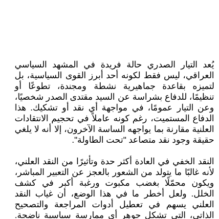
يُعد التيار الصدري حالة فريدة في المشهد السياسي
العراقي، ليس فقط لكونه أحد أبرز القوى السياسية، بل
لتميزه بقاعدة جماهيرية نشطة ومجندة، تطوعًا أو
تنظيمًا، للدفاع بشراسة عن السيد مقتدى الصدر شخصيًا،
وعن التيار عمومًا، في مواجهة أي نقد أو تشكيك. هذا
الدفاع المستميت، رغم كونه عاملاً في تحجيم الانتقادات
العلنية مقارنة بما يواجهه الساسة الآخرون، إلا أنه لا يلغي
حقيقة وجود نقد متصاعد "تحت الطاولة".
النقد الخفي في العادة أكثر حدة وتأثيرًا من النقد العلني،
لأنه غالبًا ما يتولد من الشعور بالعجز عن التعبير المباشر،
ويكون محمّلًا بغضب مكبوت ورغبة أكبر في كشف
الخلل. ولعل أخطر ما في هذا الوضع، أن غياب النقد
العلني يسهم في تعطيل أدوات المراجعة والتصحيح
الذاتي، التي تشكل جوهر أي ممارسة سياسية ناضجة.