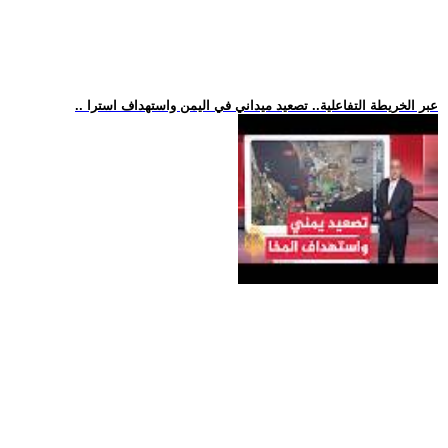
.. عبر الخريطة التفاعلية.. تصعيد ميداني في اليمن واستهداف استرا