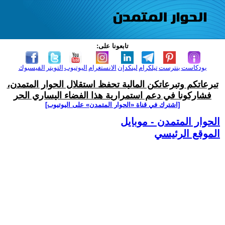
تابعونا على:
بودكاست
بنترست
تيلكرام
لينكدإن
الانستغرام
اليوتيوب
التويتر
الفيسبوك
تبرعاتكم وتبرعاتكن المالية تحفظ استقلال الحوار المتمدن،
فشاركونا في دعم استمرارية هذا الفضاء اليساري الحر
[اشترك في قناة ‫«الحوار المتمدن» على اليوتيوب]
الحوار المتمدن - موبايل
الموقع الرئيسي